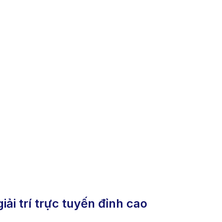
iải trí trực tuyến đỉnh cao