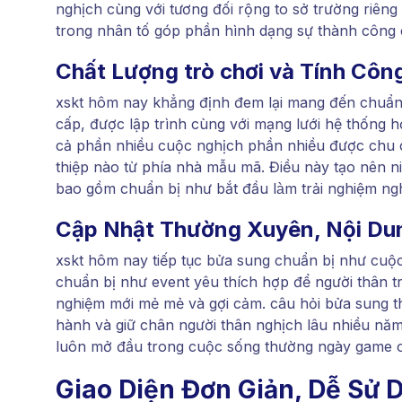
nghịch cùng với tương đối rộng to sở trường riêng
trong nhân tố góp phần hình dạng sự thành công 
Chất Lượng trò chơi và Tính Côn
xskt hôm nay khẳng định đem lại mang đến chuẩn
cấp, được lập trình cùng với mạng lưới hệ thống h
cả phần nhiều cuộc nghịch phần nhiều được chu 
thiệp nào từ phía nhà mẫu mã. Điều này tạo nên n
bao gồm chuẩn bị như bắt đầu làm trải nghiệm n
Cập Nhật Thường Xuyên, Nội Du
xskt hôm nay tiếp tục bửa sung chuẩn bị như cuộ
chuẩn bị như event yêu thích hợp để người thân trả
nghiệm mới mẻ mẻ và gợi cảm. câu hỏi bửa sung th
hành và giữ chân người thân nghịch lâu nhiều năm
luôn mở đầu trong cuộc sống thường ngày game on
Giao Diện Đơn Giản, Dễ Sử 