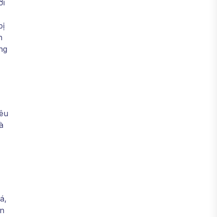
ời
bị
n
ng
yêu
à
á,
ân