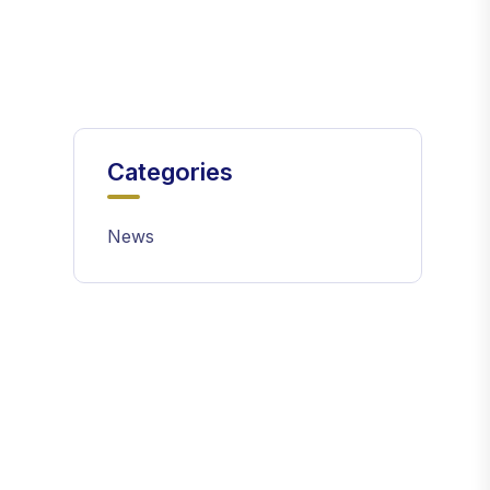
Categories
News