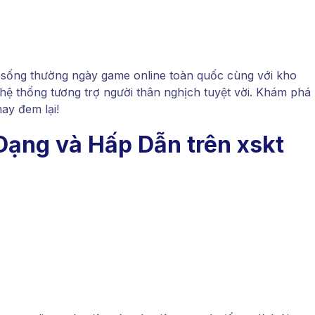
 sống thường ngày game online toàn quốc cùng với kho
ệ thống tương trợ người thân nghịch tuyệt vời. Khám phá
ay đem lại!
 Dạng và Hấp Dẫn trên xskt