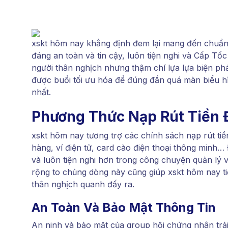
xskt hôm nay khẳng định đem lại mang đến chuẩn b
đáng an toàn và tin cậy, luôn tiện nghi và Cấp Tố
người thân nghịch nhưng thậm chí lựa lựa biện phá
được buổi tối ưu hóa để đúng đắn quá màn biểu h
nhất.
Phương Thức Nạp Rút Tiền 
xskt hôm nay tương trợ các chính sách nạp rút tiền
hàng, ví điện tử, card cào điện thoại thông minh…
và luôn tiện nghi hơn trong công chuyện quản lý 
rộng to chủng dòng này cũng giúp xskt hôm nay ti
thân nghịch quanh đấy ra.
An Toàn Và Bảo Mật Thông Tin
An ninh và bảo mật của group hội chứng nhân trả