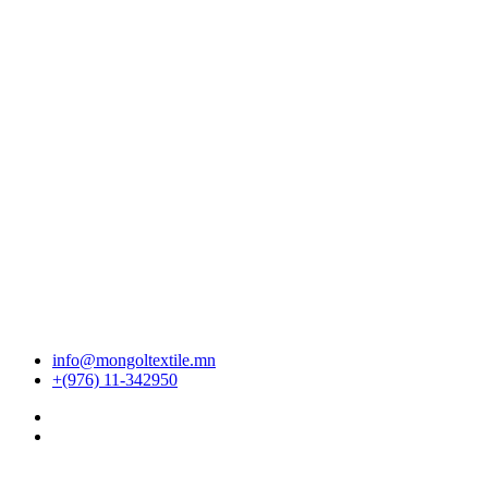
info@mongoltextile.mn
+(976) 11-342950