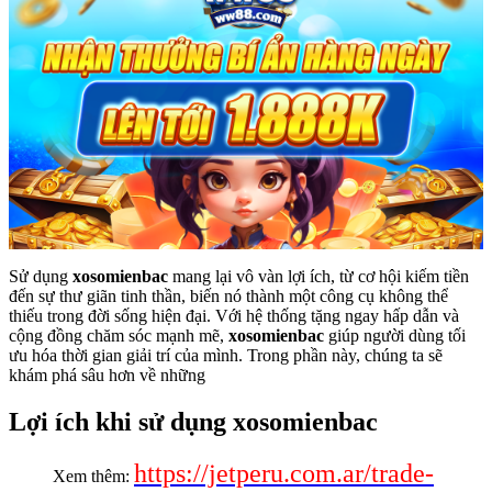
Sử dụng
xosomienbac
mang lại vô vàn lợi ích, từ cơ hội kiếm tiền
đến sự thư giãn tinh thần, biến nó thành một công cụ không thể
thiếu trong đời sống hiện đại. Với hệ thống tặng ngay hấp dẫn và
cộng đồng chăm sóc mạnh mẽ,
xosomienbac
giúp người dùng tối
ưu hóa thời gian giải trí của mình. Trong phần này, chúng ta sẽ
khám phá sâu hơn về những
Lợi ích khi sử dụng xosomienbac
https://jetperu.com.ar/trade-
Xem thêm: