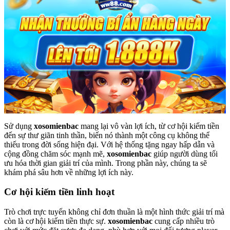
Sử dụng
xosomienbac
mang lại vô vàn lợi ích, từ cơ hội kiếm tiền
đến sự thư giãn tinh thần, biến nó thành một công cụ không thể
thiếu trong đời sống hiện đại. Với hệ thống tặng ngay hấp dẫn và
cộng đồng chăm sóc mạnh mẽ,
xosomienbac
giúp người dùng tối
ưu hóa thời gian giải trí của mình. Trong phần này, chúng ta sẽ
khám phá sâu hơn về những lợi ích này.
Cơ hội kiếm tiền linh hoạt
Trò chơi trực tuyến không chỉ đơn thuần là một hình thức giải trí mà
còn là cơ hội kiếm tiền thực sự.
xosomienbac
cung cấp nhiều trò