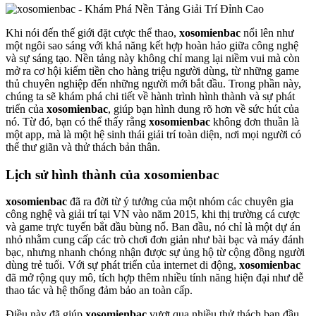
Khi nói đến thế giới đặt cược thể thao,
xosomienbac
nổi lên như
một ngôi sao sáng với khả năng kết hợp hoàn hảo giữa công nghệ
và sự sáng tạo. Nền tảng này không chỉ mang lại niềm vui mà còn
mở ra cơ hội kiếm tiền cho hàng triệu người dùng, từ những game
thủ chuyên nghiệp đến những người mới bắt đầu. Trong phần này,
chúng ta sẽ khám phá chi tiết về hành trình hình thành và sự phát
triển của
xosomienbac
, giúp bạn hình dung rõ hơn về sức hút của
nó. Từ đó, bạn có thể thấy rằng
xosomienbac
không đơn thuần là
một app, mà là một hệ sinh thái giải trí toàn diện, nơi mọi người có
thể thư giãn và thử thách bản thân.
Lịch sử hình thành của xosomienbac
xosomienbac
đã ra đời từ ý tưởng của một nhóm các chuyên gia
công nghệ và giải trí tại VN vào năm 2015, khi thị trường cá cược
và game trực tuyến bắt đầu bùng nổ. Ban đầu, nó chỉ là một dự án
nhỏ nhằm cung cấp các trò chơi đơn giản như bài bạc và máy đánh
bạc, nhưng nhanh chóng nhận được sự ủng hộ từ cộng đồng người
dùng trẻ tuổi. Với sự phát triển của internet di động,
xosomienbac
đã mở rộng quy mô, tích hợp thêm nhiều tính năng hiện đại như dễ
thao tác và hệ thống đảm bảo an toàn cấp.
Điều này đã giúp
xosomienbac
vượt qua nhiều thử thách ban đầu,