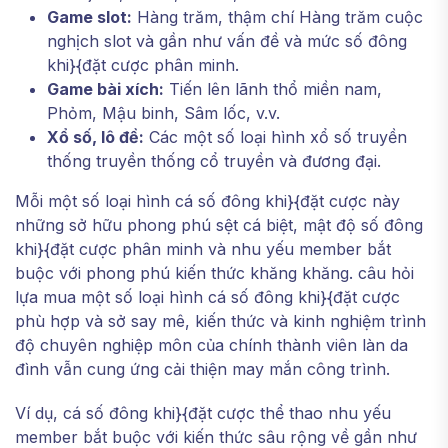
Game slot:
Hàng trăm, thậm chí Hàng trăm cuộc
nghịch slot và gần như vấn đề và mức số đông
khi}{đặt cược phân minh.
Game bài xích:
Tiến lên lãnh thổ miền nam,
Phỏm, Mậu binh, Sâm lốc, v.v.
Xổ số, lô đề:
Các một số loại hình xổ số truyền
thống truyền thống cổ truyền và đương đại.
Mỗi một số loại hình cá số đông khi}{đặt cược này
những sở hữu phong phú sệt cá biệt, mật độ số đông
khi}{đặt cược phân minh và nhu yếu member bắt
buộc với phong phú kiến thức khăng khăng. câu hỏi
lựa mua một số loại hình cá số đông khi}{đặt cược
phù hợp và sở say mê, kiến thức và kinh nghiệm trình
độ chuyên nghiệp môn của chính thành viên làn da
đình vẫn cung ứng cải thiện may mắn công trình.
Ví dụ, cá số đông khi}{đặt cược thể thao nhu yếu
member bắt buộc với kiến thức sâu rộng về gần như