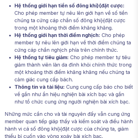
Hệ thống giới hạn tiền số đông khi}{đặt cược:
Cho phép member tự nêu lên giới hạn về số tiền
chúng ta cứng cáp chắn số đông khi}{đặt cược
trong một khoảng thời điểm khăng khăng.
Hệ thống giới hạn thời điểm nghịch:
Cho phép
member tự nêu lên giới hạn về thời điểm chúng ta
cứng cáp chắn nghịch phía trên chính thức.
Hệ thống tự tiêu giảm:
Cho phép member tự tiêu
giảm thành viên làn da đình khỏi chính thức trong
một khoảng thời điểm khăng khăng nếu chúng ta
cảm giác cung cấp bách.
Thông tin và tài liệu:
Cung cung cấp báo cho biết
về gần như ẩn hiệu nghiện bài xích bạc và gần
như tổ chức cung ứng người nghiện bài xích bạc.
Những mức cần cho và tài nguyên đấy vẫn cung ứng
member quan tiếp giáp thấy và kiểm soát và điều hành
hành vi cá số đông khi}{đặt cược của chúng ta, giảm
thiểu bị cuốn vào vòng xoáy bài xích bạc.