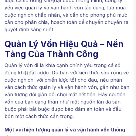
lược cá số đông khi}{đặt cược thông minh, công ty
yếu việc quản lý và vận hành vốn tác dụng, lựa mua
cuộc nghịch chấp nhấn, và cần cho phong phú mức
cần cho phân chia, hoạch toán để chuyển chuyển ra
quyết định sáng suốt.
Quản Lý Vốn Hiệu Quả – Nền
Tảng Của Thành Công
Quản lý vốn dĩ là khía cạnh chính yếu trong cá số
đông khi}{đặt cược. Dù bạn với kiến thức sâu rộng về
cuộc nghịch, với chiến lược tốt cho đâu, nếu phân
vân cách thức quản lý và vận hành vốn, gần như bạn
vẫn tương đối giản đối chọi mất hết tiền. Hãy coi tiền
vốn của bạn dạng thân như một nguồn làn da sản
buộc phải bắt buộc được bảo đảm an toàn và đầu
bốn một cách thức cẩn trọng.
Một vài hiện tượng quản lý và vận hành vốn thông