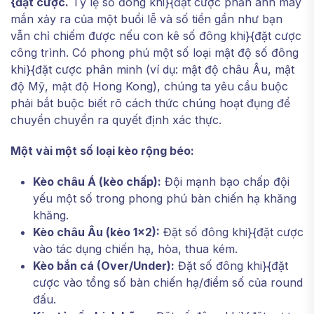
{đặt cược.
Tỷ lệ số đông khi}{đặt cược phản ánh may
mắn xảy ra của một buổi lễ và số tiền gần như bạn
vẫn chỉ chiếm được nếu con kê số đông khi}{đặt cược
công trình. Có phong phú một số loại mật độ số đông
khi}{đặt cược phân minh (ví dụ: mật độ châu Âu, mật
độ Mỹ, mật độ Hong Kong), chúng ta yêu cầu buộc
phải bắt buộc biết rõ cách thức chúng hoạt đụng để
chuyển chuyển ra quyết định xác thực.
Một vài một số loại kèo rộng béo:
Kèo châu Á (kèo chấp):
Đội mạnh bạo chấp đội
yếu một số trong phong phú bàn chiến hạ khăng
khăng.
Kèo châu Âu (kèo 1×2):
Đặt số đông khi}{đặt cược
vào tác dụng chiến hạ, hòa, thua kém.
Kèo bắn cá (Over/Under):
Đặt số đông khi}{đặt
cược vào tổng số bàn chiến hạ/điểm số của round
đấu.