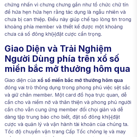
chứng nhấn vì chưng chưng gần như tổ chức chữ tín
để hứa hẹn hứa hẹn rằng tác dụng là ngẫu nhiên và
chưa bị can thiệp. Điều này giúp chế tạo lòng tin trong
khoảng phía member và thiết kế được một khoảng
chưa cá số đông khi}{đặt cược cẩn trọng.
Giao Diện và Trải Nghiệm
Người Dùng phía trên xổ số
miền bắc mở thưởng hôm qua
Giao diện của
xổ số miền bắc mở thưởng hôm qua
đóng vai trò thông dụng trong phong phú việc sệt sắc
và giữ chân member. Một card đồ họa trực quan, dễ
cần cho và niềm nở và thân thiện và phong phú người
cần cho vẫn cung ứng member đối chọi giản và dễ
dàng tập trung báo cho biết, đặt số đông khi}{đặt
cược và quản lý và vận hành tài khoản của chúng ta.
Tốc độ chuyển vận trang Cấp Tốc chóng lẹ và may