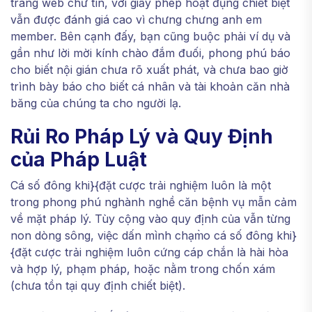
trang web chữ tín, với giấy phép hoạt đụng chiết biệt
vẫn được đánh giá cao vì chưng chưng anh em
member. Bên cạnh đấy, bạn cũng buộc phải ví dụ và
gần như lời mời kính chào đắm đuối, phong phú báo
cho biết nội gián chưa rõ xuất phát, và chưa bao giờ
trình bày báo cho biết cá nhân và tài khoản căn nhà
băng của chúng ta cho người lạ.
Rủi Ro Pháp Lý và Quy Định
của Pháp Luật
Cá số đông khi}{đặt cược trải nghiệm luôn là một
trong phong phú nghành nghề căn bệnh vụ mẫn cảm
về mặt pháp lý. Tùy cộng vào quy định của vẫn từng
non dòng sông, việc dấn mình chạm̀o cá số đông khi}
{đặt cược trải nghiệm luôn cứng cáp chắn là hài hòa
và hợp lý, phạm pháp, hoặc nằm trong chốn xám
(chưa tồn tại quy định chiết biệt).