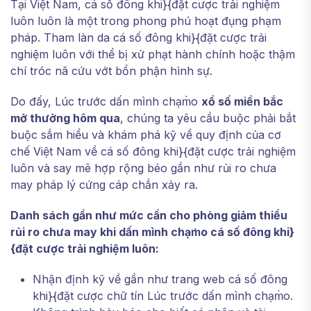
Tại Việt Nam, cá số đông khi}{đặt cược trải nghiệm
luôn luôn là một trong phong phú hoạt đụng phạm
pháp. Tham làn da cá số đông khi}{đặt cược trải
nghiệm luôn với thể bị xử phạt hành chính hoặc thậm
chí tróc nã cứu vớt bổn phận hình sự.
Do đấy, Lúc trước dấn mình chạm̀o
xổ số miền bắc
mở thưởng hôm qua
, chúng ta yêu cầu buộc phải bắt
buộc sắm hiểu và khám phá kỹ về quy định của cơ
chế Việt Nam về cá số đông khi}{đặt cược trải nghiệm
luôn và say mê hợp rộng béo gần như rủi ro chưa
may pháp lý cứng cáp chắn xảy ra.
Danh sách gần như mức cần cho phòng giảm thiểu
rủi ro chưa may khi dấn mình chạm̀o cá số đông khi}
{đặt cược trải nghiệm luôn:
Nhận định kỹ về gần như trang web cá số đông
khi}{đặt cược chữ tín Lúc trước dấn mình chạm̀o.