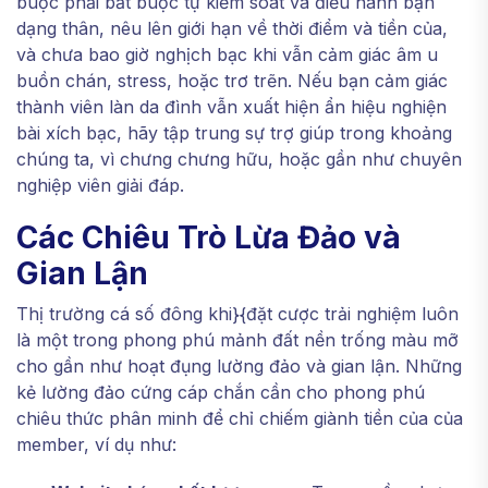
buộc phải bắt buộc tự kiểm soát và điều hành bạn
dạng thân, nêu lên giới hạn về thời điểm và tiền của,
và chưa bao giờ nghịch bạc khi vẫn cảm giác âm u
buồn chán, stress, hoặc trơ trẽn. Nếu bạn cảm giác
thành viên làn da đình vẫn xuất hiện ẩn hiệu nghiện
bài xích bạc, hãy tập trung sự trợ giúp trong khoảng
chúng ta, vì chưng chưng hữu, hoặc gần như chuyên
nghiệp viên giải đáp.
Các Chiêu Trò Lừa Đảo và
Gian Lận
Thị trường cá số đông khi}{đặt cược trải nghiệm luôn
là một trong phong phú mảnh đất nền trống màu mỡ
cho gần như hoạt đụng lường đảo và gian lận. Những
kẻ lường đảo cứng cáp chắn cần cho phong phú
chiêu thức phân minh để chỉ chiếm giành tiền của của
member, ví dụ như: