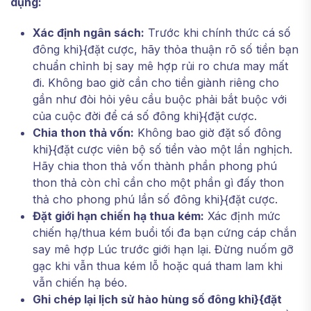
dụng:
Xác định ngân sách:
Trước khi chính thức cá số
đông khi}{đặt cược, hãy thỏa thuận rõ số tiền bạn
chuẩn chỉnh bị say mê hợp rủi ro chưa may mất
đi. Không bao giờ cần cho tiền giành riêng cho
gần như đòi hỏi yêu cầu buộc phải bắt buộc với
của cuộc đời để cá số đông khi}{đặt cược.
Chia thon thả vốn:
Không bao giờ đặt số đông
khi}{đặt cược viên bộ số tiền vào một lần nghịch.
Hãy chia thon thả vốn thành phần phong phú
thon thả còn chỉ cần cho một phần gì đấy thon
thả cho phong phú lần số đông khi}{đặt cược.
Đặt giới hạn chiến hạ thua kém:
Xác định mức
chiến hạ/thua kém buổi tối đa bạn cứng cáp chắn
say mê hợp Lúc trước giới hạn lại. Đừng nuốm gỡ
gạc khi vẫn thua kém lỗ hoặc quá tham lam khi
vẫn chiến hạ béo.
Ghi chép lại lịch sử hào hùng số đông khi}{đặt