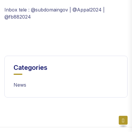
Inbox tele : @subdomaingov | @Appal2024 |
@fb882024
Categories
News