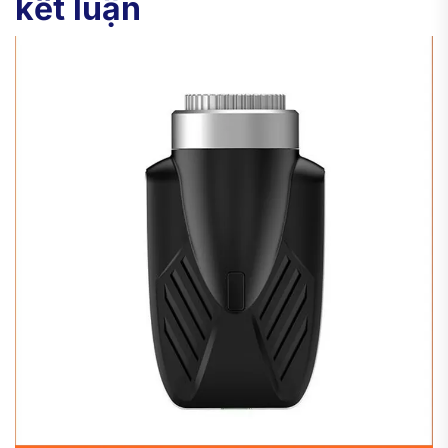
kết luận