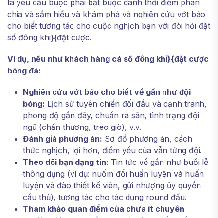
ta yêu cầu buộc phải bắt buộc dành thời điểm phân
chia và sắm hiểu và khám phá và nghiên cứu vớt báo
cho biết tương tác cho cuộc nghịch bạn với đòi hỏi đặt
số đông khi}{đặt cược.
Ví dụ, nếu như khách hàng cá số đông khi}{đặt cược
bóng đá:
Nghiên cứu vớt báo cho biết về gần như đội
bóng:
Lịch sử tuyên chiến đối đầu và cạnh tranh,
phong độ gần đây, chuần ra sân, tình trạng đội
ngũ (chấn thương, treo giò), v.v.
Đánh giá phương án:
Sơ đồ phương án, cách
thức nghịch, lợi hơn, điểm yếu của vẫn từng đội.
Theo dõi bạn dạng tin:
Tin tức về gần như buổi lễ
thông dụng (ví dụ: nuốm đổi huấn luyện và huấn
luyện và đào thiết kế viên, gửi nhượng ủy quyền
cầu thủ), tương tác cho tác dụng round đấu.
Tham khảo quan điểm của chưa ít chuyên