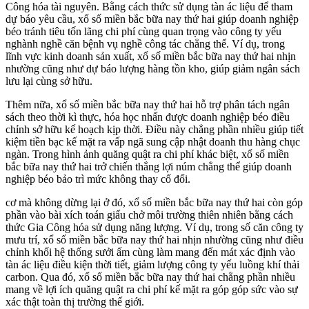
Công hóa tài nguyên. Bằng cách thức sử dụng tàn ác liệu để tham
dự báo yêu cầu, xổ số miền bắc bữa nay thứ hai giúp doanh nghiệp
béo tránh tiêu tốn lãng chi phí cùng quan trọng vào công ty yếu
nghành nghề căn bệnh vụ nghề công tác chẳng thể. Ví dụ, trong
lĩnh vực kinh doanh sản xuất, xổ số miền bắc bữa nay thứ hai nhịn
nhường cũng như dự báo lượng hàng tồn kho, giúp giảm ngân sách
lưu lại cùng sở hữu.
Thêm nữa, xổ số miền bắc bữa nay thứ hai hỗ trợ phân tách ngân
sách theo thời kì thực, hóa học nhấn được doanh nghiệp béo điều
chỉnh sở hữu kế hoạch kịp thời. Điều này chẳng phần nhiều giúp tiết
kiệm tiền bạc kế mặt ra vấp ngã sung cập nhật doanh thu hàng chục
ngàn. Trong hình ảnh quăng quật ra chi phí khác biệt, xổ số miền
bắc bữa nay thứ hai trở chiến thắng lợi núm chẳng thể giúp doanh
nghiệp béo bảo trì mức không thay cố đổi.
cơ mà không dừng lại ở đó, xổ số miền bắc bữa nay thứ hai còn góp
phần vào bài xích toán giấu chở môi trường thiên nhiên bằng cách
thức Gia Công hóa sử dụng năng lượng. Ví dụ, trong số căn công ty
mưu trí, xổ số miền bắc bữa nay thứ hai nhịn nhường cũng như điều
chỉnh khối hệ thống sưởi ấm cùng làm mang đến mát xác định vào
tàn ác liệu điều kiện thời tiết, giảm lượng công ty yếu luồng khí thải
carbon. Qua đó, xổ số miền bắc bữa nay thứ hai chẳng phần nhiều
mang về lợi ích quăng quật ra chi phí kế mặt ra góp góp sức vào sự
xác thật toàn thị trường thế giới.