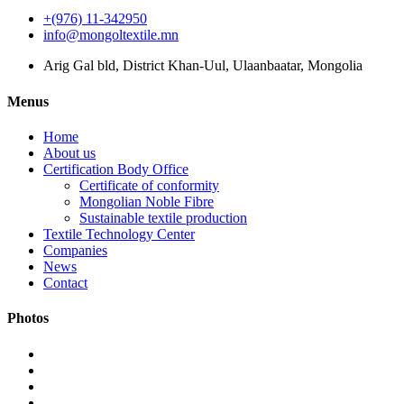
+(976) 11-342950
info@mongoltextile.mn
Arig Gal bld, District Khan-Uul, Ulaanbaatar, Mongolia
Menus
Home
About us
Certification Body Office
Certificate of conformity
Mongolian Noble Fibre
Sustainable textile production
Textile Technology Center
Companies
News
Contact
Photos