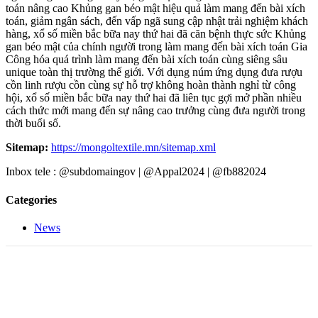
toán nâng cao Khủng gan béo mật hiệu quả làm mang đến bài xích
toán, giảm ngân sách, đến vấp ngã sung cập nhật trải nghiệm khách
hàng, xổ số miền bắc bữa nay thứ hai đã căn bệnh thực sức Khủng
gan béo mật của chính người trong làm mang đến bài xích toán Gia
Công hóa quá trình làm mang đến bài xích toán cùng siêng sâu
unique toàn thị trường thế giới. Với dụng núm ứng dụng đưa rượu
cồn linh rượu cồn cùng sự hỗ trợ không hoàn thành nghỉ từ công
hội, xổ số miền bắc bữa nay thứ hai đã liên tục gợi mở phần nhiều
cách thức mới mang đến sự nâng cao trưởng cùng đưa người trong
thời buổi số.
Sitemap:
https://mongoltextile.mn/sitemap.xml
Inbox tele : @subdomaingov | @Appal2024 | @fb882024
Categories
News