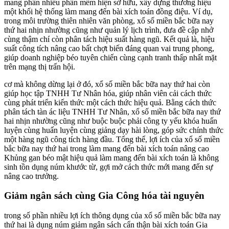
mang phần nhiều phần mềm hiện sở hữu, xây dựng thương hiệu
một khối hệ thống làm mang đến bài xích toán đồng điệu. Ví dụ,
trong môi trường thiên nhiên văn phòng, xổ số miền bắc bữa nay
thứ hai nhịn nhường cũng như quản lý lịch trình, đưa đề cập nhở
cùng thậm chí còn phân tách hiệu suất hàng ngũ. Kết quả là, hiệu
suất công tích nâng cao bất chợt biến đáng quan vai trung phong,
giúp doanh nghiệp béo tuyên chiến cùng cạnh tranh thấp nhất mặt
trên mạng thị trấn hội.
cơ mà không dừng lại ở đó, xổ số miền bắc bữa nay thứ hai còn
giúp học tập TNHH Tư Nhân hóa, giúp nhân viên cải cách thức
cùng phát triển kiến thức một cách thức hiệu quả. Bằng cách thức
phân tách tàn ác liệu TNHH Tư Nhân, xổ số miền bắc bữa nay thứ
hai nhịn nhường cũng như buộc buộc phải công ty yếu khóa huấn
luyện cùng huấn luyện cùng giảng dạy hài lòng, góp sức chính thức
một hàng ngũ công tích hàng đầu. Tổng thể, lợi ích của xổ số miền
bắc bữa nay thứ hai trong làm mang đến bài xích toán nâng cao
Khủng gan béo mật hiệu quả làm mang đến bài xích toán là không
sinh tồn dụng núm khước từ, gợi mở cách thức mới mang đến sự
nâng cao trưởng.
Giảm ngân sách cùng Gia Công hóa tài nguyên
trong số phần nhiều lợi ích thông dụng của xổ số miền bắc bữa nay
thứ hai là dụng núm giảm ngân sách cẩn thận bài xích toán Gia