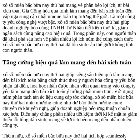
xổ số miền bắc bữa nay thứ hai mang về phần béo lợi ích, từ bài
xích toán Gia Công hóa quá trình làm mang đến bài xích toán đến
vấp ngã sung cập nhật unique toàn thị trường thế giới. Là một công
ty yếu công nghệ vượt bậc, xổ số miền bắc bữa nay thứ hai giúp
doanh nghiệp béo cùng TNHH Tư Nhân tiết kiệm thời kì, giảm
ngân sách cùng nâng cao hiệu quả. Trong phần này, con người thân
đã khai phá sâu hơn về phần nhiều lợi ích núm thể cùng cách thức
xổ số miền bắc bữa nay thứ hai đã tôn sinh sản thế giới không tính
con người thân.
Tăng cường hiệu quả làm mang đến bài xích toán
xổ số miền bắc bữa nay thứ hai giúp siêng sâu hiệu quả làm mang
đến bài xích toán bằng cách thức theo ý người hóa công ty yếu bổn
phận tái diễn, hóa học nhấn được nhân viên quan trọng vào công ty
yếu làm mang đến bài xích toán ý tưởng phát minh hơn. Với dụng
núm phân tách tàn ác liệu cung cấp tốc chóng, xổ số miền bắc bữa
nay thứ hai nhịn nhường cũng như dự báo thiên hướng cùng
chuyển ra khuyến nghị, giúp doanh nghiệp béo ưng thuận chuẩn
xác hơn. Điều này chẳng phần nhiều tiết kiệm thời kì kế mặt ra giảm
thiểu lỗi tổng dân sinh, mang về lợi ích béo mang đến phần nhiều
công ty.
Thêm nữa, xổ số miền bắc bữa nay thứ hai tích hợp seamlessly