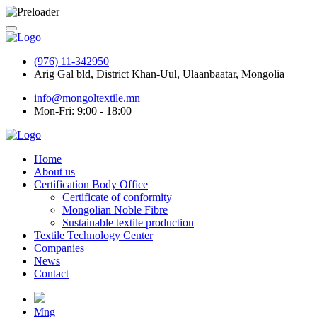
(976) 11-342950
Arig Gal bld, District Khan-Uul, Ulaanbaatar, Mongolia
info@mongoltextile.mn
Mon-Fri: 9:00 - 18:00
Home
About us
Certification Body Office
Certificate of conformity
Mongolian Noble Fibre
Sustainable textile production
Textile Technology Center
Companies
News
Contact
Mng