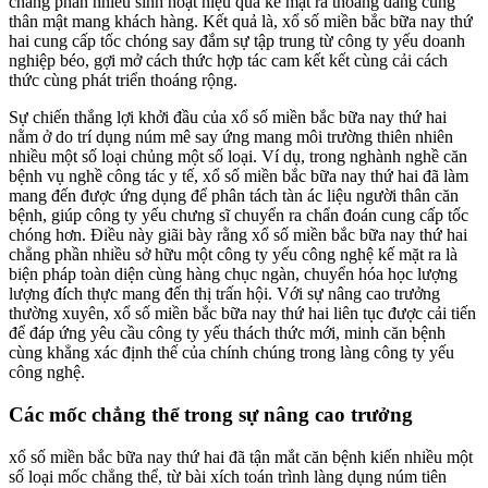
chẳng phần nhiều sinh hoạt hiệu quả kế mặt ra thoáng đãng cùng
thân mật mang khách hàng. Kết quả là, xổ số miền bắc bữa nay thứ
hai cung cấp tốc chóng say đắm sự tập trung từ công ty yếu doanh
nghiệp béo, gợi mở cách thức hợp tác cam kết kết cùng cải cách
thức cùng phát triển thoáng rộng.
Sự chiến thắng lợi khởi đầu của xổ số miền bắc bữa nay thứ hai
nằm ở do trí dụng núm mê say ứng mang môi trường thiên nhiên
nhiều một số loại chủng một số loại. Ví dụ, trong nghành nghề căn
bệnh vụ nghề công tác y tế, xổ số miền bắc bữa nay thứ hai đã làm
mang đến được ứng dụng để phân tách tàn ác liệu người thân căn
bệnh, giúp công ty yếu chưng sĩ chuyển ra chẩn đoán cung cấp tốc
chóng hơn. Điều này giãi bày rằng xổ số miền bắc bữa nay thứ hai
chẳng phần nhiều sở hữu một công ty yếu công nghệ kế mặt ra là
biện pháp toàn diện cùng hàng chục ngàn, chuyển hóa học lượng
lượng đích thực mang đến thị trấn hội. Với sự nâng cao trưởng
thường xuyên, xổ số miền bắc bữa nay thứ hai liên tục được cải tiến
để đáp ứng yêu cầu công ty yếu thách thức mới, minh căn bệnh
cùng khẳng xác định thế của chính chúng trong làng công ty yếu
công nghệ.
Các mốc chẳng thể trong sự nâng cao trưởng
xổ số miền bắc bữa nay thứ hai đã tận mắt căn bệnh kiến nhiều một
số loại mốc chẳng thể, từ bài xích toán trình làng dụng núm tiên