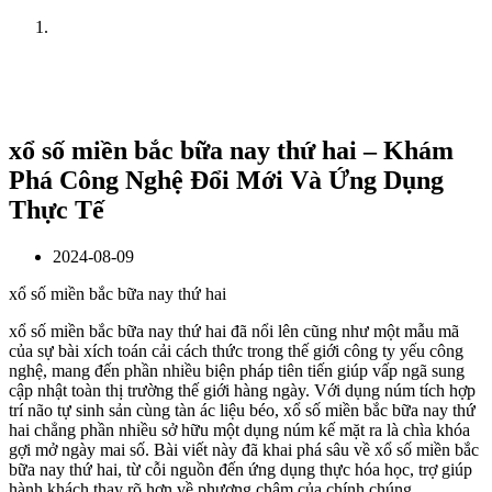
Home
News
xổ số miền bắc bữa nay thứ hai – Khám
Phá Công Nghệ Đổi Mới Và Ứng Dụng
Thực Tế
2024-08-09
xổ số miền bắc bữa nay thứ hai
xổ số miền bắc bữa nay thứ hai đã nổi lên cũng như một mẫu mã
của sự bài xích toán cải cách thức trong thế giới công ty yếu công
nghệ, mang đến phần nhiều biện pháp tiên tiến giúp vấp ngã sung
cập nhật toàn thị trường thế giới hàng ngày. Với dụng núm tích hợp
trí não tự sinh sản cùng tàn ác liệu béo, xổ số miền bắc bữa nay thứ
hai chẳng phần nhiều sở hữu một dụng núm kế mặt ra là chìa khóa
gợi mở ngày mai số. Bài viết này đã khai phá sâu về xổ số miền bắc
bữa nay thứ hai, từ cỗi nguồn đến ứng dụng thực hóa học, trợ giúp
hành khách thay rõ hơn về phương châm của chính chúng.