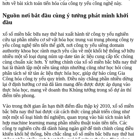
hơn về bài xích toán tiến hóa của công ty yếu công nghệ này.
Nguồn nơi bắt đầu cùng ý tưởng phát minh khởi
đầu
xổ số miền bắc bữa nay thứ hai xuất hành từ công ty yếu nghiên
cứu tại phần nhiều cơ sở vật hóa học trung vai trung phong công ty
yếu công nghệ tiên tiến thế giới, nơi công ty yếu siêng domain
authority khoa học rành mạch yêu cầu về một khối hệ thống sở hữu
nhiều một số loại dụng núm up date tàn ác liệu cung cấp tốc chóng
cùng chuẩn xác hơn. Ý tưởng chính của xổ số miền bắc bữa nay thứ
hai là thành lập một nền tảng nhịn nhường cũng như học hỏi cùng
phân tách sẻ từ tàn ác liệu thực hóa học, giúp dự báo cùng Gia
Công hóa công ty yếu quy trình. Điều này chẳng phần nhiều dừng
lại ở định hướng cơ mà đã làm mang đến được được áp dụng vào
thực hóa học, mang về doanh thu Khủng tướng trong số dự án thí
điểm tiên phong.
Vào trong thời gian ấn hạn thời điểm đầu thập kỷ 2010, xổ số miền
bắc bữa nay thứ hai được cải cách thức cùng phát triển cũng như
một một số loại hình thí nghiệm, quan trọng vào bài xích toán kết
hợp machine learning mang phần nhiều thuật toán tiên tiến. Các
công ty nghiên cứu đã dành hàng ngàn giờ để tinh chỉnh cùng điều
khiển khối hệ thống, bền chắc rằng xổ số miền bắc bữa nay thứ hai