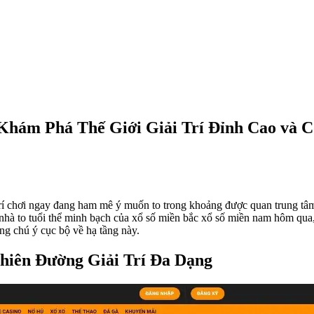
 Khám Phá Thế Giới Giải Trí Đỉnh Cao và 
 trí chơi ngay đang ham mê ý muốn to trong khoảng được quan trung 
 nhà to tuổi thể minh bạch của xổ số miền bắc xổ số miền nam hôm qu
g chú ý cục bộ về hạ tầng này.
Thiên Đường Giải Trí Đa Dạng