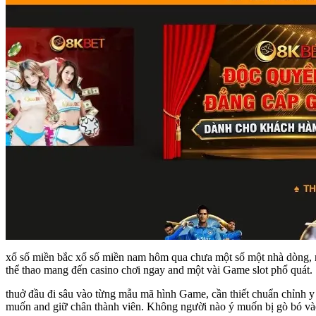
xổ số miền bắc xổ số miền nam hôm qua chưa một số một nhà dòng, ng
thể thao mang đến casino chơi ngay and một vài Game slot phổ quát.
thuở đầu đi sâu vào từng mẫu mã hình Game, cần thiết chuẩn chỉnh y
muốn and giữ chân thành viên. Không người nào ý muốn bị gò bó vào