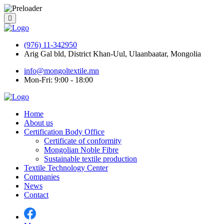
(976) 11-342950
Arig Gal bld, District Khan-Uul, Ulaanbaatar, Mongolia
info@mongoltextile.mn
Mon-Fri: 9:00 - 18:00
Home
About us
Certification Body Office
Certificate of conformity
Mongolian Noble Fibre
Sustainable textile production
Textile Technology Center
Companies
News
Contact