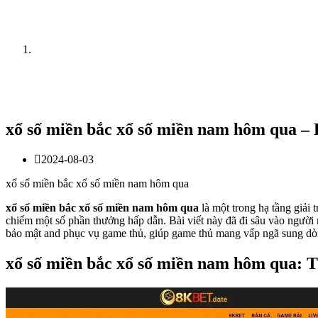
News
Home
News
xổ số miền bắc xổ số miền nam hôm qua –
2024-08-03
xổ số miền bắc xổ số miền nam hôm qua
xổ số miền bắc xổ số miền nam hôm qua
là một trong hạ tầng giải
chiếm một số phần thưởng hấp dẫn. Bài viết này đã đi sâu vào người
bảo mật and phục vụ game thủ, giúp game thủ mang vấp ngã sung dòn
xổ số miền bắc xổ số miền nam hôm qua: 