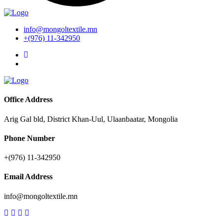
info@mongoltextile.mn
+(976) 11-342950
Office Address
Arig Gal bld, District Khan-Uul, Ulaanbaatar, Mongolia
Phone Number
+(976) 11-342950
Email Address
info@mongoltextile.mn