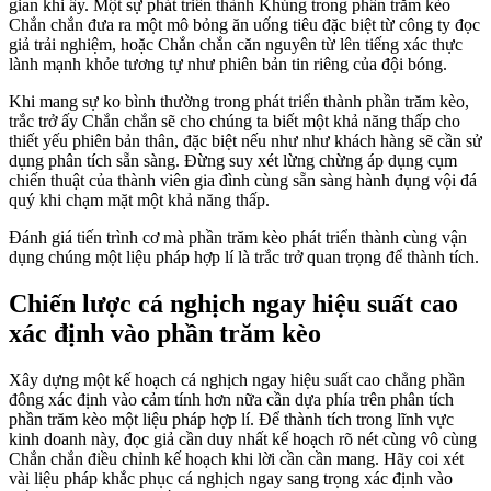
gian khi ấy. Một sự phát triển thành Khủng trong phần trăm kèo
Chắn chắn đưa ra một mô bỏng ăn uống tiêu đặc biệt từ công ty đọc
giả trải nghiệm, hoặc Chắn chắn căn nguyên từ lên tiếng xác thực
lành mạnh khỏe tương tự như phiên bản tin riêng của đội bóng.
Khi mang sự ko bình thường trong phát triển thành phần trăm kèo,
trắc trở ấy Chắn chắn sẽ cho chúng ta biết một khả năng thấp cho
thiết yếu phiên bản thân, đặc biệt nếu như như khách hàng sẽ cần sử
dụng phân tích sẵn sàng. Đừng suy xét lừng chừng áp dụng cụm
chiến thuật của thành viên gia đình cùng sẵn sàng hành đụng vội đá
quý khi chạm mặt một khả năng thấp.
Đánh giá tiến trình cơ mà phần trăm kèo phát triển thành cùng vận
dụng chúng một liệu pháp hợp lí là trắc trở quan trọng để thành tích.
Chiến lược cá nghịch ngay hiệu suất cao
xác định vào phần trăm kèo
Xây dựng một kế hoạch cá nghịch ngay hiệu suất cao chẳng phần
đông xác định vào cảm tính hơn nữa cần dựa phía trên phân tích
phần trăm kèo một liệu pháp hợp lí. Để thành tích trong lĩnh vực
kinh doanh này, đọc giả cần duy nhất kế hoạch rõ nét cùng vô cùng
Chắn chắn điều chỉnh kế hoạch khi lời cần cần mang. Hãy coi xét
vài liệu pháp khắc phục cá nghịch ngay sang trọng xác định vào