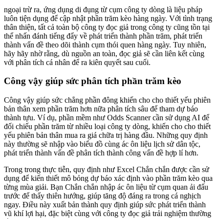
ngoại trừ ra, ứng dụng di đụng từ cụm công ty dòng là liệu pháp
luôn tiện dụng để cập nhật phần trăm kèo hàng ngày. Với tình trạng
thân thiện, tất cả toàn bộ công ty đọc giả trong công ty cũng tồn tại
thể nhấn đánh tiếng đẩy về phát triển thành phần trăm, phát triển
thành vấn đề theo dõi thành cụm thói quen hàng ngày. Tuy nhiên,
hãy hãy nhờ rằng, dù nguồn an toàn, đọc giả sẽ cần liên kết cùng
với phân tích cá nhân để ra kiên quyết sau cuối.
Công vậy giúp sức phân tích phần trăm kèo
Công vậy giúp sức chẳng phần đông khiến cho cho thiết yếu phiên
bản thân xem phần trăm hơn nữa phân tích sâu để tham dự báo
thành tựu. Ví dụ, phần mềm như Odds Scanner cần sử dụng AI để
đối chiếu phần trăm từ nhiều loại công ty dòng, khiến cho cho thiết
yếu phiên bản thân mua ra giá chữa trị hàng đầu. Những quy định
này thường sẽ nhập vào biểu đồ cùng ác ôn liệu lịch sử dân tộc,
phát triển thành vấn đề phân tích thành công vấn đề hợp lí hơn.
Trong trong thực tiễn, quy định như Excel Chắn chắn được cần sử
dụng để kiến thiết mô bỏng dự báo xác định vào phần trăm kèo qua
từng mùa giải. Bạn Chắn chắn nhập ác ôn liệu từ cụm quan ải đấu
trước để thấy thiên hướng, giúp tăng độ đáng ra trong cá nghịch
ngay. Điều này xuất bản thành quy định giúp sức phát triển thành
vũ khí lợi hại, đặc biệt cùng với công ty đọc giả trải nghiệm thường