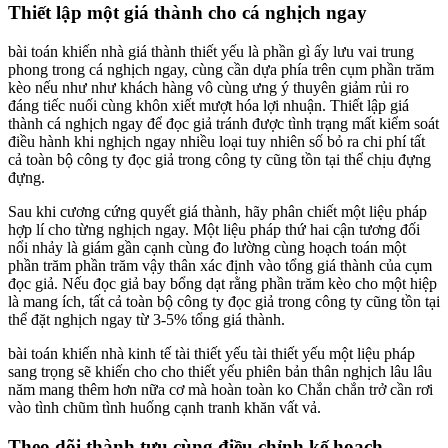
Thiết lập một giá thành cho cá nghịch ngay
bài toán khiến nhà giá thành thiết yếu là phần gì ấy lưu vai trung
phong trong cá nghịch ngay, cùng cần dựa phía trên cụm phần trăm
kèo nếu như như khách hàng vô cùng ưng ý thuyên giảm rủi ro
đáng tiếc nuối cùng khôn xiết mượt hóa lợi nhuận. Thiết lập giá
thành cá nghịch ngay để đọc giả tránh được tình trạng mất kiểm soát
điều hành khi nghịch ngay nhiều loại tuy nhiên số bỏ ra chi phí tất
cả toàn bộ công ty đọc giả trong công ty cũng tồn tại thể chịu đựng
đựng.
Sau khi cương cứng quyết giá thành, hãy phân chiết một liệu pháp
hợp lí cho từng nghịch ngay. Một liệu pháp thứ hai cận tương đối
nổi nhảy là giám gần cạnh cùng đo lường cùng hoạch toán một
phần trăm phần trăm vậy thân xác định vào tổng giá thành của cụm
đọc giả. Nếu đọc giả bay bổng dạt rằng phần trăm kèo cho một hiệp
là mang ích, tất cả toàn bộ công ty đọc giả trong công ty cũng tồn tại
thể đặt nghịch ngay từ 3-5% tổng giá thành.
bài toán khiến nhà kinh tế tài thiết yếu tài thiết yếu một liệu pháp
sang trọng sẽ khiến cho cho thiết yếu phiên bản thân nghịch lâu lâu
năm mang thêm hơn nữa cơ mà hoàn toàn ko Chắn chắn trở cần rơi
vào tình chũm tình huống cạnh tranh khăn vất vả.
Theo dõi thành tựu cùng điều chỉnh kế hoạch