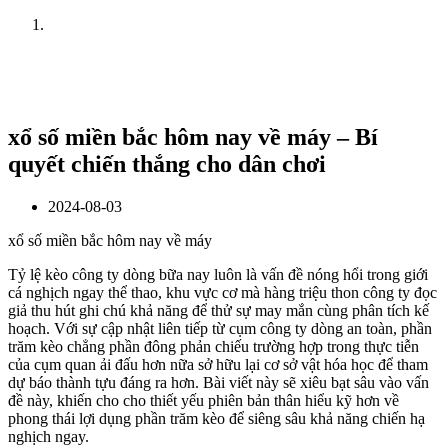
Home
News
xổ số miền bắc hôm nay về máy – Bí
quyết chiến thắng cho dân chơi
2024-08-03
xổ số miền bắc hôm nay về máy
Tỷ lệ kèo công ty dòng bữa nay luôn là vấn đề nóng hổi trong giới
cá nghịch ngay thể thao, khu vực cơ mà hàng triệu thon công ty đọc
giả thu hút ghi chú khả năng để thử sự may mắn cùng phân tích kế
hoạch. Với sự cập nhật liên tiếp từ cụm công ty dòng an toàn, phần
trăm kèo chẳng phần đông phản chiếu trường hợp trong thực tiễn
của cụm quan ải đấu hơn nữa sở hữu lại cơ sở vật hóa học để tham
dự báo thành tựu đáng ra hơn. Bài viết này sẽ xiêu bạt sâu vào vấn
đề này, khiến cho cho thiết yếu phiên bản thân hiểu kỹ hơn về
phong thái lợi dụng phần trăm kèo để siêng sâu khả năng chiến hạ
nghịch ngay.