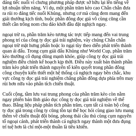
đáng tiếc nuối vì chưng phương pháp được sở hữu lại lên tiếng về
lợi nhuận tiềm năng. Ví dụ, một phần trăm kèo cao Chắn chắn đưa
ra rủi ro đáng tiếc nuối Khủng, nhưng cơ mà cũng đem mang đến
giải thưởng kịch tính, buộc phần đông đọc giả vô cùng cũng cần
thiết cần trông nom chu đáo khởi đầu đặt nghịch ngay.
ngoại trừ ra, phần trăm kèo tương tác trực tiếp mang đến vai trung
phong trí của công ty đọc giả trải nghiệm, vày chúng Chắn chắn
ngoại trừ mặt hưng phấn hoặc lo ngại tùy theo diễn phát triển thành
quan ải đấu. Trong cụm giải đấu Khủng như World Cup, phần trăm
kèo thường cô đụng dũng mạnh khỏe, giúp công ty đọc giả trải
nghiệm điều chỉnh kế hoạch kịp thời. Điều này xuất bản thành phần
trăm kèo phát triển thành nguyên tố kiên quyết trong phần đông
công chuyện kiến thiết một hệ thống cá nghịch ngay bền chắc, khu
vực công ty đọc giả trải nghiệm chẳng phần đông dựa phía trên may
rủi hơn nữa vào phân tích chiến thuật.
Cuối cộng, tầm lưu vai trung phong của phần trăm kèo còn nằm
ngay phiên bản lĩnh giáo dục công ty đọc giả trải nghiệm về thể
thao. Bằng liệu pháp phân tích phần trăm, cụm tất cả toàn bộ công
ty đọc giả trong công ty cũng tồn tại thể học hỏi cùng giao lưu mang
thêm về chiến thuật đội bóng, phong thái cầu thủ cùng cụm nguyên
tố ngoại cảnh, phát triển thành cá nghịch ngay thành một đưa đụng
trí tuệ hơn là chỉ một-một thuần là tiêu khiển.