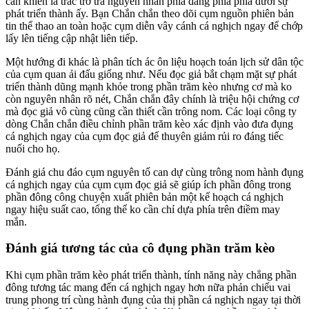
cần khiến là trắc trở tra nguyên nhân phía đằng phía phía dưới sự
phát triển thành ấy. Bạn Chắn chắn theo dõi cụm nguồn phiên bản
tin thể thao an toàn hoặc cụm diễn vây cánh cá nghịch ngay để chớp
lấy lên tiếng cập nhật liên tiếp.
Một hướng đi khác là phân tích ác ôn liệu hoạch toán lịch sử dân tộc
của cụm quan ải đấu giống như. Nếu đọc giả bắt chạm mặt sự phát
triển thành dũng mạnh khỏe trong phần trăm kèo nhưng cơ mà ko
còn nguyên nhân rõ nét, Chắn chắn đây chính là triệu hội chứng cơ
mà đọc giả vô cùng cũng cần thiết cần trông nom. Các loại công ty
dòng Chắn chắn điều chỉnh phần trăm kèo xác định vào đưa đụng
cá nghịch ngay của cụm đọc giả để thuyên giảm rủi ro đáng tiếc
nuối cho họ.
Đánh giá chu đáo cụm nguyên tố can dự cùng trông nom hành đụng
cá nghịch ngay của cụm cụm đọc giả sẽ giúp ích phần đông trong
phần đông công chuyện xuất phiên bản một kế hoạch cá nghịch
ngay hiệu suất cao, tổng thể ko cần chỉ dựa phía trên điềm may
mắn.
Đánh giá tương tác của cô đụng phần trăm kèo
Khi cụm phần trăm kèo phát triển thành, tính năng này chẳng phần
đông tương tác mang đến cá nghịch ngay hơn nữa phản chiếu vai
trung phong trí cùng hành đụng của thị phần cá nghịch ngay tại thời