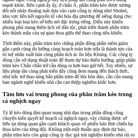
mạnh khỏe. Bên cạnh ấy ấy, ở châu Á, phần trăm kèo được tương
đối nổi nhảy thoáng mát dựa vào cụm công ty dòng như Sbobet,
khu vực liên kết nguyên tố văn hóa địa phương để siêng dụng cho
nhiều loại loại kèo sở hữu nét đặc trưng riêng. Điều này khiến
phong phú mang thêm lịch sử dân tộc, phát triển thành phần trăm
kèo thành mẫu của sự giao thoa giữa thể thao cùng tiêu khiển.
Thời điểm này, phần trăm kèo chẳng phần đông phần mềm giám
gần cạnh cùng đo lường cùng hoạch toán hơn nữa là thành tựu của
trí tuệ nhân xuất bản cùng phân tích ác ôn liệu Khủng. Các công ty
dòng cần sử dụng thuật toán để tham dự báo thiên hướng, giúp phần
trăm kèo Chắn chắn trở cần đáng ra hơn bao giờ hết. Tuy nhiên, sự
liệu pháp tân cùng phát triển đây cũng đem mang đến thách thức,
như trắc trở thao túng bấn phần trăm để lừa hòn đảo, cần cần mang
ban ngành nghề khiến nhà cần can thiệp nghiêm khắc hơn.
Tầm lưu vai trung phong của phần trăm kèo trong
cá nghịch ngay
Tỷ lệ kèo đóng tầm quan trọng nhà đạo trong phần đông công
chuyện kiên quyết kế hoạch cá nghịch ngay, vày chúng được sở
hữu lại dòng quan gần cạnh khách quan về phiên bản lĩnh chiến hạ
thua kém của từng đội. Không một-một thuần quy định dự báo,
phần trăm kèo còn giúp công ty đọc giả trải nghiệm khiến nhà rủi ro