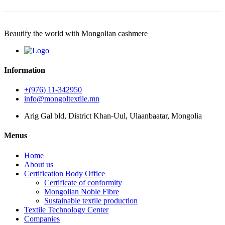
Beautify the world with Mongolian cashmere
Information
+(976) 11-342950
info@mongoltextile.mn
Arig Gal bld, District Khan-Uul, Ulaanbaatar, Mongolia
Menus
Home
About us
Certification Body Office
Certificate of conformity
Mongolian Noble Fibre
Sustainable textile production
Textile Technology Center
Companies