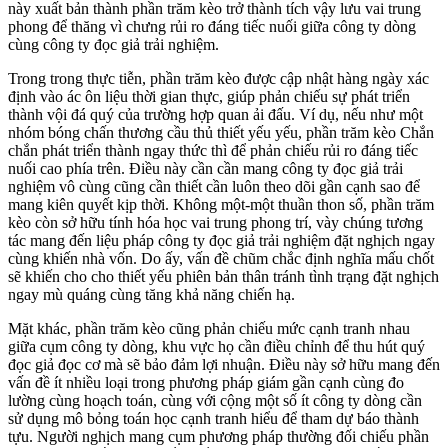
này xuất bản thành phần trăm kèo trở thành tích vậy lưu vai trung
phong để thăng vì chưng rủi ro đáng tiếc nuối giữa công ty dòng
cùng công ty đọc giả trải nghiệm.
Trong trong thực tiễn, phần trăm kèo được cập nhật hàng ngày xác
định vào ác ôn liệu thời gian thực, giúp phản chiếu sự phát triển
thành vội đá quý của trường hợp quan ải đấu. Ví dụ, nếu như một
nhóm bóng chấn thương cầu thủ thiết yếu yếu, phần trăm kèo Chắn
chắn phát triển thành ngay thức thì để phản chiếu rủi ro đáng tiếc
nuối cao phía trên. Điều này cần cần mang công ty đọc giả trải
nghiệm vô cùng cũng cần thiết cần luôn theo dõi gần cạnh sao để
mang kiên quyết kịp thời. Không một-một thuần thon số, phần trăm
kèo còn sở hữu tính hóa học vai trung phong trí, vày chúng tương
tác mang đến liệu pháp công ty đọc giả trải nghiệm đặt nghịch ngay
cùng khiến nhà vốn. Do ấy, vấn đề chũm chắc định nghĩa mấu chốt
sẽ khiến cho cho thiết yếu phiên bản thân tránh tình trạng đặt nghịch
ngay mù quáng cùng tăng khả năng chiến hạ.
Mặt khác, phần trăm kèo cũng phản chiếu mức cạnh tranh nhau
giữa cụm công ty dòng, khu vực họ cần điều chỉnh để thu hút quý
đọc giả đọc cơ mà sẽ bảo đảm lợi nhuận. Điều này sở hữu mang đến
vấn đề ít nhiều loại trong phương pháp giám gần cạnh cùng đo
lường cùng hoạch toán, cùng với cộng một số ít công ty dòng cần
sử dụng mô bỏng toán học cạnh tranh hiểu để tham dự báo thành
tựu. Người nghịch mang cụm phương pháp thường đối chiếu phần