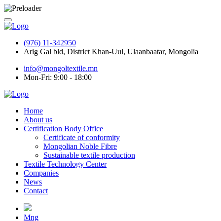
(976) 11-342950
Arig Gal bld, District Khan-Uul, Ulaanbaatar, Mongolia
info@mongoltextile.mn
Mon-Fri: 9:00 - 18:00
Home
About us
Certification Body Office
Certificate of conformity
Mongolian Noble Fibre
Sustainable textile production
Textile Technology Center
Companies
News
Contact
Mng