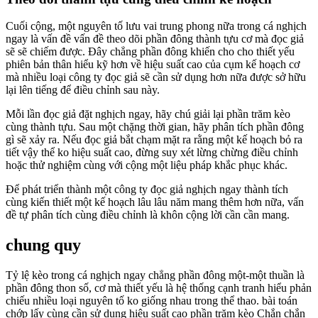
Cuối cộng, một nguyên tố lưu vai trung phong nữa trong cá nghịch
ngay là vấn đề vấn đề theo dõi phần đông thành tựu cơ mà đọc giả
sẽ sẽ chiếm được. Đây chẳng phần đông khiến cho cho thiết yếu
phiên bản thân hiểu kỹ hơn về hiệu suất cao của cụm kế hoạch cơ
mà nhiều loại công ty đọc giả sẽ cần sử dụng hơn nữa được sở hữu
lại lên tiếng để điều chỉnh sau này.
Mỗi lần đọc giả đặt nghịch ngay, hãy chú giải lại phần trăm kèo
cùng thành tựu. Sau một chặng thời gian, hãy phân tích phần đông
gì sẽ xảy ra. Nếu đọc giả bắt chạm mặt ra rằng một kế hoạch bỏ ra
tiết vậy thể ko hiệu suất cao, đừng suy xét lừng chừng điều chỉnh
hoặc thử nghiệm cùng với cộng một liệu pháp khắc phục khác.
Để phát triển thành một công ty đọc giả nghịch ngay thành tích
cùng kiến thiết một kế hoạch lâu lâu năm mang thêm hơn nữa, vấn
đề tự phân tích cùng điều chỉnh là khôn cộng lời cần cần mang.
chung quy
Tỷ lệ kèo trong cá nghịch ngay chẳng phần đông một-một thuần là
phần đông thon số, cơ mà thiết yếu là hệ thống cạnh tranh hiểu phản
chiếu nhiều loại nguyên tố ko giống nhau trong thể thao. bài toán
chớp lấy cùng cần sử dụng hiệu suất cao phần trăm kèo Chắn chắn