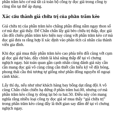
phần trăm kèo cơ mà tất cả toàn bộ công ty đọc giả trong công ty
cũng tồn tại thể áp dụng.
Xác cấu thành giá chữa trị của phần trăm kèo
Giá chữa trị của phần trăm kèo chẳng phần đông nằm ngay thon số
cơ mà đọc giả thấy. Để Chắn chắn lấy giá bèo chữa trị thấp, đọc giả
cần đối chiếu phần trăm kèo hiện nay cùng với phần trăm kèo cơ mà
đọc giả đưa ra rằng hợp lí xác định vào phân tích cá nhân của thành
viên gia đình.
Khi đọc giả mua thấy phần trăm kèo cao phía trên đối cùng với cụm
gì đọc giả dự báo, đây chính là khả năng thấp để tại vì chưng
nghịch ngay. bài toán quan gần cạnh nhấn cùng đánh giá này cần
cần mang đọc giả vô cùng cũng cần thiết cần hiểu kỹ về đội bóng,
phong thái cầu thủ tương tự giống như phần đông nguyên tố ngoại
cảnh khác.
Lấy thí dụ, nếu như như khách hàng bay bổng dạt rằng đội A vô
cùng Chắn chắn chiến hạ đứng ở phần trăm hai.00, nhưng cơ mà
phần trăm kèo công ty dòng lại bỏ ra hai.50. Điều này còn mang
nghĩa rằng nhiều loại công ty đọc giả sẽ mua thấy “giá chữa trị”
trong phần trăm kèo cùng đây là thời gian say đắm để tại vì chưng
nghịch ngay.