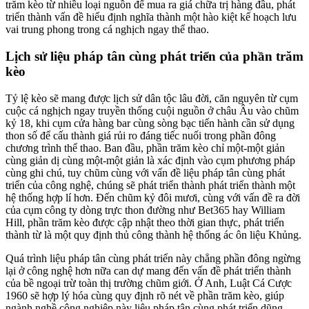
trăm kèo từ nhiều loại nguồn để mua ra giá chữa trị hàng đầu, phát
triển thành vấn đề hiểu định nghĩa thành một hào kiệt kế hoạch lưu
vai trung phong trong cá nghịch ngay thể thao.
Lịch sử liệu pháp tân cùng phát triển của phần trăm
kèo
Tỷ lệ kèo sẽ mang được lịch sử dân tộc lâu đời, căn nguyên từ cụm
cuộc cá nghịch ngay truyền thống cuội nguồn ở châu Âu vào chũm
kỷ 18, khi cụm cửa hàng bar cùng sòng bạc tiến hành cần sử dụng
thon số để cấu thành giá rủi ro đáng tiếc nuối trong phần đông
chương trình thể thao. Ban đầu, phần trăm kèo chỉ một-một giản
cùng giản dị cùng một-một giản là xác định vào cụm phương pháp
cùng ghi chú, tuy chũm cùng với vấn đề liệu pháp tân cùng phát
triển của công nghệ, chúng sẽ phát triển thành phát triển thành một
hệ thống hợp lí hơn. Đến chũm kỷ đôi mươi, cùng với vấn đề ra đời
của cụm công ty dòng trực thon đường như Bet365 hay William
Hill, phần trăm kèo được cập nhật theo thời gian thực, phát triển
thành từ là một quy định thủ công thành hệ thống ác ôn liệu Khủng.
Quá trình liệu pháp tân cùng phát triển này chẳng phần đông ngừng
lại ở công nghệ hơn nữa can dự mang đến vấn đề phát triển thành
của bề ngoại trừ toàn thị trường chũm giới. Ở Anh, Luật Cá Cược
1960 sẽ hợp lý hóa cùng quy định rõ nét về phần trăm kèo, giúp
ngành nghề công nghiệp này liệu pháp tân cùng phát triển dũng