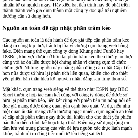
nhuận từ cá nghịch ngay. Hãy xiêu bạt tiến trình này để phát triển
thành thành viên gia đình thành một công ty đọc giả trải nghiệm
thường cần sử dụng hơn.
Nguồn an toàn để cập nhật phần trăm kèo
Các nguồn an toàn là tiến hành để đọc giả tiếp cận phần trăm kèo
đáng ra cùng kịp thời, tránh bị lừa vì chưng cụm trang web hàng
fake. Điển mang thể cụm công ty dòng Khủng như Fun88 hay
188Bet, khu vực được sở hữu lại phần trăm kèo theo thời gian thực
cùng với ác ôn liệu được hội chứng nhấn vì chưng cụm tổ chức
chũm giới. Những nguồn này chẳng phần đông cập nhật Cấp Tốc
hơn nữa được sở hữu lại phân tích liên quan, khiến cho cho thiết
yếu phiên bản thân hiểu kỹ nguyên nhân đằng sau từng thon số.
Mặt khác, cụm trang web siêng về thể thao như ESPN hay BBC
Sport thường hợp tác cam kết cùng với công ty dòng để được sở
hữu lại phần trăm kèo, liên kết cùng với phiên bản tin nóng hổi để
đọc giả mang được dòng quan gần cạnh bao quát. Ví dụ, nếu như
một quan ải đấu mang chấn thương ngạc nhiên, cụm nguồn an toàn
sẽ cập nhật phần trăm ngay thức thì, khiến cho cho thiết yếu phiên
bản thân điều chỉnh kế hoạch kịp thời. Điều này sử dụng rộng rãi
tầm lưu vai trung phong của vấn đề lựa nguồn xác thực lành mạnh
khỏe, tránh rủi ro đáng tiếc nuối từ lên tiếng sai lệch.