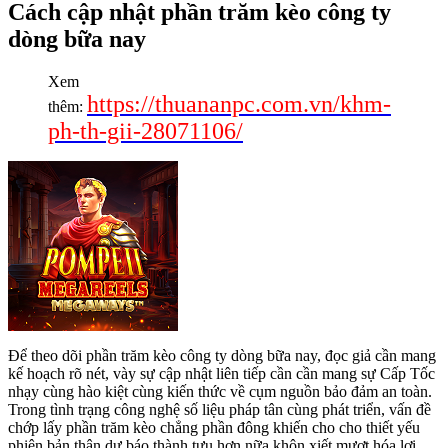
Cách cập nhật phần trăm kèo công ty
dòng bữa nay
Xem
https://thuananpc.com.vn/khm-
thêm:
ph-th-gii-28071106/
Để theo dõi phần trăm kèo công ty dòng bữa nay, đọc giả cần mang
kế hoạch rõ nét, vày sự cập nhật liên tiếp cần cần mang sự Cấp Tốc
nhạy cùng hào kiệt cùng kiến thức về cụm nguồn bảo đảm an toàn.
Trong tình trạng công nghệ số liệu pháp tân cùng phát triển, vấn đề
chớp lấy phần trăm kèo chẳng phần đông khiến cho cho thiết yếu
phiên bản thân dự báo thành tựu hơn nữa khôn xiết mượt hóa lợi