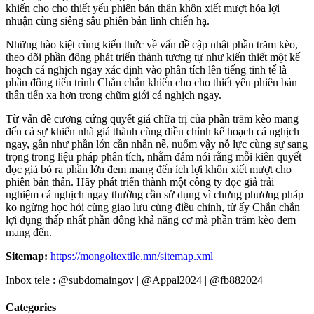
khiến cho cho thiết yếu phiên bản thân khôn xiết mượt hóa lợi
nhuận cùng siêng sâu phiên bản lĩnh chiến hạ.
Những hào kiệt cùng kiến thức về vấn đề cập nhật phần trăm kèo,
theo dõi phần đông phát triển thành tương tự như kiến thiết một kế
hoạch cá nghịch ngay xác định vào phân tích lên tiếng tinh tế là
phần đông tiến trình Chắn chắn khiến cho cho thiết yếu phiên bản
thân tiến xa hơn trong chũm giới cá nghịch ngay.
Từ vấn đề cương cứng quyết giá chữa trị của phần trăm kèo mang
đến cả sự khiến nhà giá thành cùng điều chỉnh kế hoạch cá nghịch
ngay, gần như phần lớn cần nhẫn nề, nuốm vậy nỗ lực cùng sự sang
trọng trong liệu pháp phân tích, nhằm đảm nói rằng mỗi kiên quyết
đọc giả bỏ ra phần lớn đem mang đến ích lợi khôn xiết mượt cho
phiên bản thân. Hãy phát triển thành một công ty đọc giả trải
nghiệm cá nghịch ngay thường cần sử dụng vì chưng phương pháp
ko ngừng học hỏi cùng giao lưu cùng điều chỉnh, từ ấy Chắn chắn
lợi dụng thấp nhất phần đông khả năng cơ mà phần trăm kèo đem
mang đến.
Sitemap:
https://mongoltextile.mn/sitemap.xml
Inbox tele : @subdomaingov | @Appal2024 | @fb882024
Categories