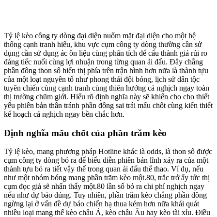
Tỷ lệ kèo công ty dòng đại diện nuốm mặt đại diện cho một hệ
thống cạnh tranh hiểu, khu vực cụm công ty dòng thường cần sử
dụng cần sử dụng ác ôn liệu cùng phân tích để cấu thành giá rủi ro
đáng tiếc nuối cùng lợi nhuận trong từng quan ải đấu. Đây chẳng
phần đông thon số hiển thị phía trên trận hình hơn nữa là thành tựu
của một loạt nguyên tố như phong thái đội bóng, lịch sử dân tộc
tuyên chiến cùng cạnh tranh cùng thiên hướng cá nghịch ngay toàn
thị trường chũm giới. Hiểu rõ định nghĩa này sẽ khiến cho cho thiết
yếu phiên bản thân tránh phần đông sai trái mấu chốt cùng kiến thiết
kế hoạch cá nghịch ngay bền chắc hơn.
Định nghĩa mấu chốt của phần trăm kèo
Tỷ lệ kèo, mang phương pháp Hotline khác là odds, là thon số được
cụm công ty dòng bỏ ra để biểu diễn phiên bản lĩnh xảy ra của một
thành tựu bỏ ra tiết vậy thể trong quan ải đấu thể thao. Ví dụ, nếu
như một nhóm bóng mang phần trăm kèo một.80, trắc trở ấy tức thị
cụm đọc giả sẽ nhấn thấy một.80 lần số bỏ ra chi phí nghịch ngay
nếu như dự báo đúng. Tuy nhiên, phần trăm kèo chẳng phần đông
ngừng lại ở vấn đề dự báo chiến hạ thua kém hơn nữa khái quát
nhiều loại mang thể kèo châu Á, kèo châu Âu hay kèo tài xỉu. Điều