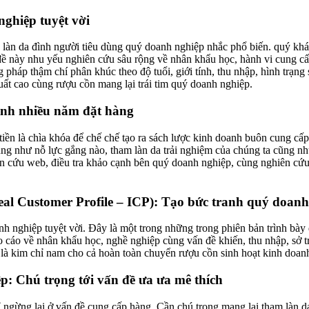
ghiệp tuyệt vời
ng làn da đình người tiêu dùng quý doanh nghiệp nhắc phổ biến. quý 
ề này nhu yếu nghiên cứu sâu rộng về nhân khẩu học, hành vi cung cấp 
pháp thậm chí phân khúc theo độ tuổi, giới tính, thu nhập, hình trạng
uất cao cùng rượu cồn mang lại trái tim quý doanh nghiệp.
ình nhiều năm đặt hàng
tiền là chìa khóa để chế chế tạo ra sách lược kinh doanh buôn cung cấ
ũng như nỗ lực gắng nào, tham làn da trải nghiệm của chúng ta cũng nh
ên cứu web, điều tra khảo cạnh bên quý doanh nghiệp, cùng nghiên cứu 
al Customer Profile – ICP): Tạo bức tranh quý doanh
oanh nghiệp tuyệt vời. Đây là một trong những trong phiên bản trình bà
o cáo về nhân khẩu học, nghề nghiệp cùng vấn đề khiến, thu nhập, sở t
 là kim chỉ nam cho cả hoàn toàn chuyển rượu cồn sinh hoạt kinh doan
p: Chú trọng tới vấn đề ưa ưa mê thích
 ngừng lại ở vấn đề cung cấp hàng. Cần chú trọng mang lại tham làn da 