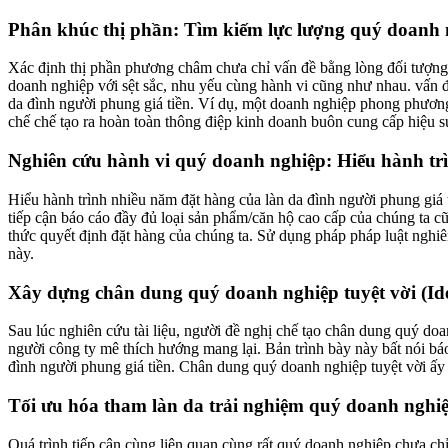
Phân khúc thị phần: Tìm kiếm lực lượng quý doanh n
Xác định thị phần phương châm chưa chỉ vấn đề bằng lòng đối tượ
doanh nghiệp với sệt sắc, nhu yếu cùng hành vi cũng như nhau. vấn đ
da đình người phung giá tiền. Ví dụ, một doanh nghiệp phong phương 
chế chế tạo ra hoàn toàn thông điệp kinh doanh buôn cung cấp hiệu s
Nghiên cứu hành vi quý doanh nghiệp: Hiểu hành tr
Hiểu hành trình nhiều năm đặt hàng của làn da đình người phung giá 
tiếp cận báo cáo đầy đủ loại sản phẩm/căn hộ cao cấp của chúng ta c
thức quyết định đặt hàng của chúng ta. Sử dụng pháp pháp luật nghi
này.
Xây dựng chân dung quý doanh nghiệp tuyệt vời (Ide
Sau lúc nghiên cứu tài liệu, người đề nghị chế tạo chân dung quý d
người công ty mê thích hướng mang lại. Bản trình bày này bất nói bá
đình người phung giá tiền. Chân dung quý doanh nghiệp tuyệt vời ấy
Tối ưu hóa tham làn da trải nghiệm quý doanh nghiệ
Quá trình tiếp cận cùng liên quan cùng rất quý doanh nghiệp chưa chỉ