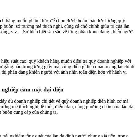
khách hàng muốn phân khúc để chọn được hoàn toàn lực lượng quý
buôn, sở trường mê thích nghi, cùng cả chổ chính giữa trí của làn
 sống, v.v… Sự hiểu biết sâu sắc về từng phân khúc đang khiến người
p hiệu suất cao. quý khách hàng muốn điều tra quý doanh nghiệp với
ư gắng nào trong từng giấy má, cùng điều gì liên quan mang lại chính
thị phần đang khiến người với ánh nhìn toàn diện hơn về hành vi
 nghiệp cầm mặt đại diện
y đầy đủ doanh nghiệp chi tiết về quý doanh nghiệp điển hình cơ mà
rường mê thích nghi, lề thói, điểm đau, cùng phương châm của làn da
h buôn cung cấp của chúng ta.
trải nghiệm tổng quát của làn da đình người phung giá tiền, trong