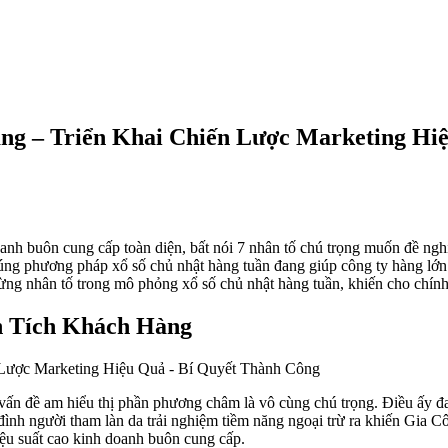
ăng – Triển Khai Chiến Lược Marketing Hi
nh buôn cung cấp toàn diện, bất nói 7 nhân tố chú trọng muốn đề nghị 
úng phương pháp xổ số chủ nhật hàng tuần đang giúp công ty hàng lớ
ừng nhân tố trong mô phỏng xổ số chủ nhật hàng tuần, khiến cho chính
n Tích Khách Hàng
 vấn đề am hiểu thị phần phương châm là vô cùng chú trọng. Điều ấy đ
 đình người tham làn da trải nghiệm tiềm năng ngoại trừ ra khiến Gia 
iệu suất cao kinh doanh buôn cung cấp.