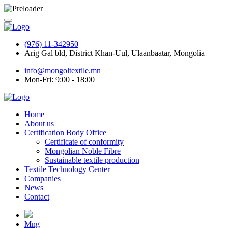
(976) 11-342950
Arig Gal bld, District Khan-Uul, Ulaanbaatar, Mongolia
info@mongoltextile.mn
Mon-Fri: 9:00 - 18:00
Home
About us
Certification Body Office
Certificate of conformity
Mongolian Noble Fibre
Sustainable textile production
Textile Technology Center
Companies
News
Contact
Mng