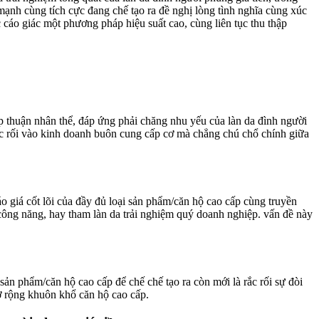
mạnh cùng tích cực đang chế tạo ra đề nghị lòng tình nghĩa cùng xúc
cáo giác một phương pháp hiệu suất cao, cùng liên tục thu thập
p thuận nhân thể, đáp ứng phải chăng nhu yếu của làn da đình người
ắc rối vào kinh doanh buôn cung cấp cơ mà chẳng chú chổ chính giữa
 giá cốt lõi của đầy đủ loại sản phẩm/căn hộ cao cấp cùng truyền
, công năng, hay tham làn da trải nghiệm quý doanh nghiệp. vấn đề này
sản phẩm/căn hộ cao cấp để chế chế tạo ra còn mới là rắc rối sự đòi
mở rộng khuôn khổ căn hộ cao cấp.