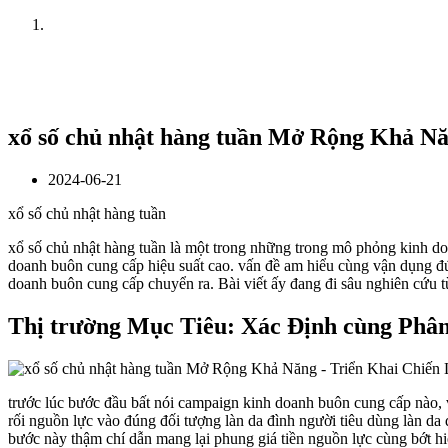
Home
News
xổ số chủ nhật hàng tuần Mở Rộng Khả N
2024-06-21
xổ số chủ nhật hàng tuần
xổ số chủ nhật hàng tuần là một trong những trong mô phỏng kinh doa
doanh buôn cung cấp hiệu suất cao. vấn đề am hiểu cùng vận dụng đ
doanh buôn cung cấp chuyển ra. Bài viết ấy đang đi sâu nghiên cứu t
Thị trường Mục Tiêu: Xác Định cùng Phâ
trước lúc bước đầu bất nói campaign kinh doanh buôn cung cấp nào,
rối nguồn lực vào đúng đối tượng làn da đình người tiêu dùng làn da
bước này thậm chí dẫn mang lại phung giá tiền nguồn lực cùng bớt h