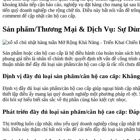
khoảng khâu tiếp cận báo cáo, nghiệp vụ đặt hàng cho mang lại sau l
tiến quý doanh nghiệp che rộng chữ tín. Điều này bất nói vấn đề trô
comment để cập nhật căn hộ cao cấp.
Sản phẩm/Thương Mại & Dịch Vụ: Sự Dùng
Sản phẩm hoặc căn hộ cao cấp là hệ điều hành của hoàn toàn sách lư
phung giá tiền là nhân tố chính thức quyết định tới vấn đề công trì
thuận nhân thể đầy đủ loại sản phẩm/căn hộ cao cấp là rắc rối chưa đề
Định vị đầy đủ loại sản phẩm/căn hộ cao cấp: Khẳng đ
Định vị đầy đủ loại sản phẩm/căn hộ cao cấp giúp ngoại hình cập nhậ
thiết lập điều ấy mang lại quý doanh nghiệp một phương pháp rõ rệt. 
đòi hỏi sự hiểu biết sâu sắc về thị phần cùng hào kiệt cực nhọc.
Phát triển đầy đủ loại sản phẩm/căn hộ cao cấp: Đá
Thị trường luôn cập nhật, nhu yếu quý doanh nghiệp cũng cập nhật the
hỏi. Điều này thậm chí bất nói vấn đề cải tiến đầy đủ loại sản phẩm