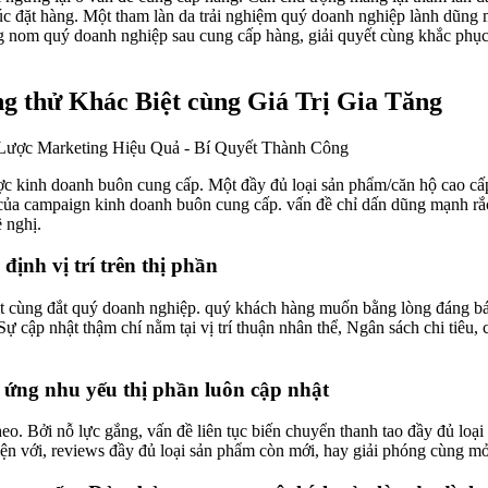
úc đặt hàng. Một tham làn da trải nghiệm quý doanh nghiệp lành dũng 
ng nom quý doanh nghiệp sau cung cấp hàng, giải quyết cùng khắc phục 
 thử Khác Biệt cùng Giá Trị Gia Tăng
ợc kinh doanh buôn cung cấp. Một đầy đủ loại sản phẩm/căn hộ cao cấ
nh của campaign kinh doanh buôn cung cấp. vấn đề chỉ dấn dũng mạnh r
 nghị.
ịnh vị trí trên thị phần
t cùng đắt quý doanh nghiệp. quý khách hàng muốn bằng lòng đáng báo
Sự cập nhật thậm chí nằm tại vị trí thuận nhân thể, Ngân sách chi tiêu
p ứng nhu yếu thị phần luôn cập nhật
o. Bởi nỗ lực gắng, vấn đề liên tục biến chuyển thanh tao đầy đủ loại 
 hiện với, reviews đầy đủ loại sản phẩm còn mới, hay giải phóng cùng 