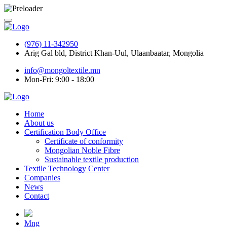
(976) 11-342950
Arig Gal bld, District Khan-Uul, Ulaanbaatar, Mongolia
info@mongoltextile.mn
Mon-Fri: 9:00 - 18:00
Home
About us
Certification Body Office
Certificate of conformity
Mongolian Noble Fibre
Sustainable textile production
Textile Technology Center
Companies
News
Contact
Mng