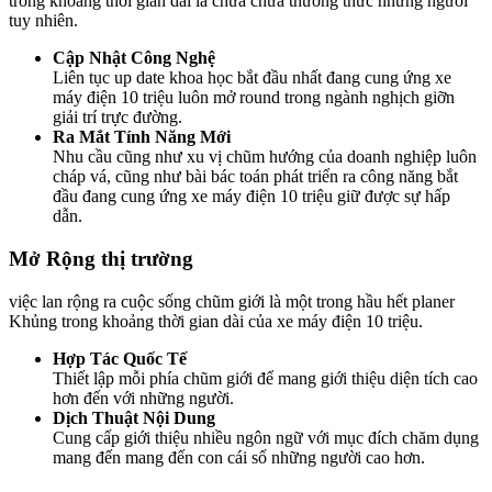
trong khoảng thời gian dài là chữa chữa thưởng thức những người
tuy nhiên.
Cập Nhật Công Nghệ
Liên tục up date khoa học bắt đầu nhất đang cung ứng xe
máy điện 10 triệu luôn mở round trong ngành nghịch giỡn
giải trí trực đường.
Ra Mắt Tính Năng Mới
Nhu cầu cũng như xu vị chũm hướng của doanh nghiệp luôn
cháp vá, cũng như bài bác toán phát triển ra công năng bắt
đầu đang cung ứng xe máy điện 10 triệu giữ được sự hấp
dẫn.
Mở Rộng thị trường
việc lan rộng ra cuộc sống chũm giới là một trong hầu hết planer
Khủng trong khoảng thời gian dài của xe máy điện 10 triệu.
Hợp Tác Quốc Tế
Thiết lập mỗi phía chũm giới để mang giới thiệu diện tích cao
hơn đến với những người.
Dịch Thuật Nội Dung
Cung cấp giới thiệu nhiều ngôn ngữ với mục đích chăm dụng
mang đến mang đến con cái số những người cao hơn.