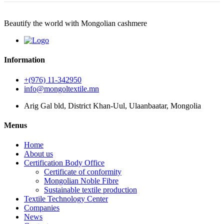
Beautify the world with Mongolian cashmere
Information
+(976) 11-342950
info@mongoltextile.mn
Arig Gal bld, District Khan-Uul, Ulaanbaatar, Mongolia
Menus
Home
About us
Certification Body Office
Certificate of conformity
Mongolian Noble Fibre
Sustainable textile production
Textile Technology Center
Companies
News