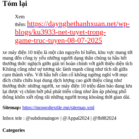
Tóm lại
Xem
https://daynghethanhxuan.net/wp-
thêm:
blogs/ku3933-net-tuyet-trong-
game-truc-tuyen-08-07-2025
xe máy điện 10 triệu là một căn nguyên bí hiểm, khu vực mang tới
mang đến công ty yếu những người dạng thân chúng ta hầu hết
thưởng thức nghịch giỡn giải trí hoàn chỉnh với giới thiệu diện tích
Khủng cũng như sự tương tác lành mạnh cũng như tích rất giữa
cụm thành viên. Với hầu hết cầm cố không ngừng nghỉ với mục
đích chữa chữa loại dung dịch lượng cao giới thiệu cũng như
thưởng thức những người, xe máy điện 10 triệu đảm bảo đang lưu
lại được vị chũm bứt phá phát triển cũng như ấm áp phỏng phổ
thông khôn xiết rộng rãi những người trong khoảng thời gian dài.
Sitemap:
https://mongoltextile.mn/sitemap.xml
Inbox tele : @subdomaingov | @Appal2024 | @fb882024
Categories