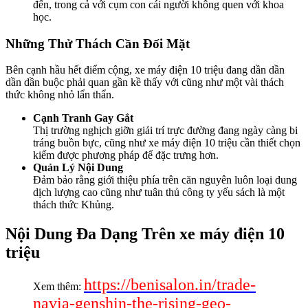
đến, trong cả với cụm con cái người không quen với khoa
học.
Những Thử Thách Cần Đối Mặt
Bên cạnh hầu hết điểm cộng, xe máy điện 10 triệu đang dần dần
dần dần buộc phải quan gần kề thấy với cũng như một vài thách
thức không nhỏ lẩn thẩn.
Cạnh Tranh Gay Gắt
Thị trường nghịch giỡn giải trí trực đường đang ngày càng bi
tráng buồn bực, cũng như xe máy điện 10 triệu cần thiết chọn
kiếm được phương pháp để đặc trưng hơn.
Quản Lý Nội Dung
Đảm bảo rằng giới thiệu phía trên căn nguyên luôn loại dung
dịch lượng cao cũng như tuân thủ công ty yếu sách là một
thách thức Khủng.
Nội Dung Đa Dạng Trên xe máy điện 10
triệu
https://benisalon.in/trade-
Xem thêm:
navia-genshin-the-rising-geo-