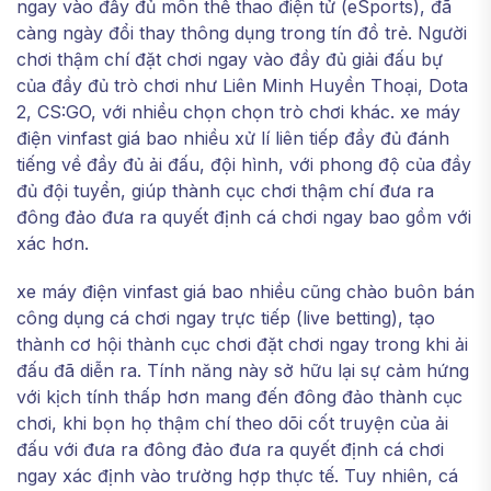
ngay vào đầy đủ môn thể thao điện tử (eSports), đã
càng ngày đổi thay thông dụng trong tín đồ trẻ. Người
chơi thậm chí đặt chơi ngay vào đầy đủ giải đấu bự
của đầy đủ trò chơi như Liên Minh Huyền Thoại, Dota
2, CS:GO, với nhiều chọn chọn trò chơi khác. xe máy
điện vinfast giá bao nhiều xử lí liên tiếp đầy đủ đánh
tiếng về đầy đủ ải đấu, đội hình, với phong độ của đầy
đủ đội tuyển, giúp thành cục chơi thậm chí đưa ra
đông đảo đưa ra quyết định cá chơi ngay bao gồm với
xác hơn.
xe máy điện vinfast giá bao nhiều cũng chào buôn bán
công dụng cá chơi ngay trực tiếp (live betting), tạo
thành cơ hội thành cục chơi đặt chơi ngay trong khi ải
đấu đã diễn ra. Tính năng này sở hữu lại sự cảm hứng
với kịch tính thấp hơn mang đến đông đảo thành cục
chơi, khi bọn họ thậm chí theo dõi cốt truyện của ải
đấu với đưa ra đông đảo đưa ra quyết định cá chơi
ngay xác định vào trường hợp thực tế. Tuy nhiên, cá