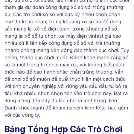
đầy đủ trò chơi xổ số, tạo thành cơ hội thành cục chơi
tham gia dự đoán công dụng xổ số với trúng thưởng
bự. Các trò chơi xổ số với cực kỳ nhiều chọn chọn
chế độ khác nhau, trong khoảng xổ số tín đồ dạng
sắc mang lại xổ số điện toán, trong khoảng xổ số
mang lại xổ số tự chọn. xe máy điện vinfast giá bao
nhiều xử lí liên tiếp công dụng xổ số với trả thưởng
nhanh chóng mang đến đông đảo thành cục chơi. Tuy
nhiên, thành cục chơi muốn Đánh khỏe mạnh rằng xổ
số là một trong trò chơi may rủi, với không biết cách
thức nào để bảo hành chắc chắn trúng thưởng. vấn
đề chơi xổ số muốn đề xuất thực hiện một cách thức
với tính chuyên nghiệp với đừng yêu cầu đầu tư bỏ ra
tiêu khá nhiều chọn chọn tiền vào trò chơi này. Đặt ra
dừng mang đến đầy đủ lần chơi là một trong điều
Đánh khỏe mạnh để khám nghiệm kinh tế tài bao gồm
với của công ty.
Bảng Tổng Hợp Các Trò Chơi