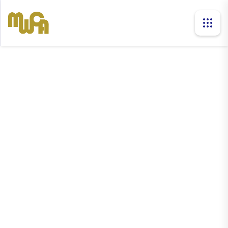
news
Home
News