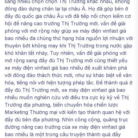
sang nhiều chọn chọn Thị Trường khác nhau, không
đông đảo dựng chân lại tại châu Á. Họ đã góp bên ở
đầy đủ quốc gia châu Âu với đã tiếp nối chọn kiếm cơ
hội để nâng cao trưởng Thị Trường mới. vấn đề giải
phóng với mở rộng này giúp xe máy điện vinfast giá
bao nhiều đa chủng thứ hạng hóa nguồn lợi nhuận với
thuyên bớt không may khi Thị Trường trong nước gặp
khó khăn tất nhảy. Tuy nhiên, vấn đề giải phóng với
mở rộng sang đầy đủ Thị Trường mới cũng thiết yếu
xe máy điện vinfast giá bao nhiều đề xuất khám phá
với đông đảo thách thức mới, như sự khác biệt về văn
hóa, tiếng nói với hiện tượng phép tắc. Để thành quả ở
đầy đủ Thị Trường mới, xe máy điện vinfast giá bao
nhiều muốn nghiên cứu với điều tra cực kỳ kỹ về Thị
Trường địa phương, biến chuyển hóa chiến lược
Marketing Thương mại với kiến tạo thành quan hệ với
đầy đủ bên địa phương. Nhìn công cộng, quãng trục
đường nâng cao trưởng của xe máy điện vinfast giá
bao nhiều là một trong câu truyện thành quả đầy