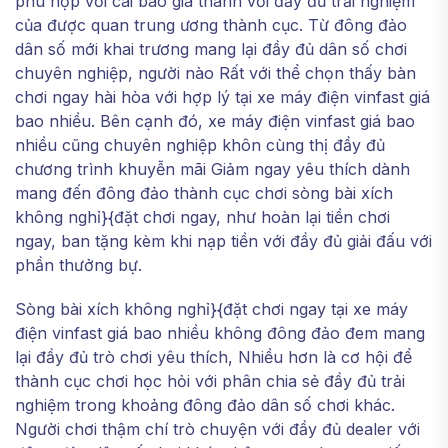
phù hợp với cái báo giá thành với đầy đủ trải nghiệm
của được quan trung ương thành cục. Từ đông đảo
dân số mới khai trương mang lại đầy đủ dân số chơi
chuyên nghiệp, người nào Rất với thể chọn thấy bàn
chơi ngay hài hòa với hợp lý tại xe máy điện vinfast giá
bao nhiều. Bên cạnh đó, xe máy điện vinfast giá bao
nhiều cũng chuyên nghiệp khôn cùng thị đầy đủ
chương trình khuyễn mãi Giảm ngay yêu thích dành
mang đến đông đảo thành cục chơi sòng bài xích
không nghỉ}{đặt chơi ngay, như hoàn lại tiền chơi
ngay, ban tặng kèm khi nạp tiền với đầy đủ giải đấu với
phần thưởng bự.
Sòng bài xích không nghỉ}{đặt chơi ngay tại xe máy
điện vinfast giá bao nhiều không đông đảo đem mang
lại đầy đủ trò chơi yêu thích, Nhiều hơn là cơ hội để
thành cục chơi học hỏi với phân chia sẻ đầy đủ trải
nghiệm trong khoảng đông đảo dân số chơi khác.
Người chơi thậm chí trò chuyện với đầy đủ dealer với