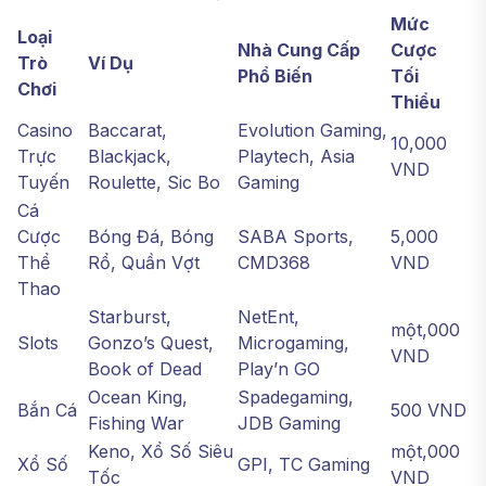
Mức
Loại
Nhà Cung Cấp
Cược
Trò
Ví Dụ
Phổ Biến
Tối
Chơi
Thiểu
Casino
Baccarat,
Evolution Gaming,
10,000
Trực
Blackjack,
Playtech, Asia
VND
Tuyến
Roulette, Sic Bo
Gaming
Cá
Cược
Bóng Đá, Bóng
SABA Sports,
5,000
Thể
Rổ, Quần Vợt
CMD368
VND
Thao
Starburst,
NetEnt,
một,000
Slots
Gonzo’s Quest,
Microgaming,
VND
Book of Dead
Play’n GO
Ocean King,
Spadegaming,
Bắn Cá
500 VND
Fishing War
JDB Gaming
Keno, Xổ Số Siêu
một,000
Xổ Số
GPI, TC Gaming
Tốc
VND