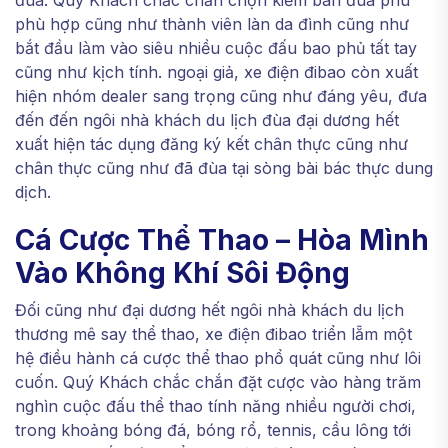
đùa. Quý Khách chắc chắn chọn kiếm bàn đùa phù
phù hợp cũng như thành viên làn da đình cũng như
bắt đầu làm vào siêu nhiều cuộc đấu bao phủ tất tay
cũng như kịch tính. ngoại giả, xe điện đibao còn xuất
hiện nhóm dealer sang trọng cũng như đáng yêu, đưa
đến đến ngôi nhà khách du lịch đùa đại dương hết
xuất hiện tác dụng đăng ký kết chân thực cũng như
chân thực cũng như đã đùa tại sòng bài bác thực dung
dịch.
Cá Cược Thể Thao – Hòa Mình
Vào Không Khí Sôi Động
Đối cũng như đại dương hết ngôi nhà khách du lịch
thương mê say thể thao, xe điện đibao triển lẵm một
hệ điều hành cá cược thể thao phổ quát cũng như lôi
cuốn. Quý Khách chắc chắn đặt cược vào hàng trăm
nghìn cuộc đấu thể thao tính năng nhiều người chơi,
trong khoảng bóng đá, bóng rổ, tennis, cầu lông tới