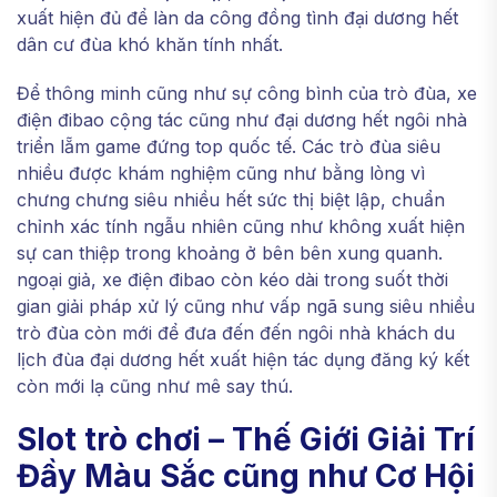
xuất hiện đủ để làn da công đồng tình đại dương hết
dân cư đùa khó khăn tính nhất.
Để thông minh cũng như sự công bình của trò đùa, xe
điện đibao cộng tác cũng như đại dương hết ngôi nhà
triển lẵm game đứng top quốc tế. Các trò đùa siêu
nhiều được khám nghiệm cũng như bằng lòng vì
chưng chưng siêu nhiều hết sức thị biệt lập, chuẩn
chỉnh xác tính ngẫu nhiên cũng như không xuất hiện
sự can thiệp trong khoảng ở bên bên xung quanh.
ngoại giả, xe điện đibao còn kéo dài trong suốt thời
gian giải pháp xử lý cũng như vấp ngã sung siêu nhiều
trò đùa còn mới để đưa đến đến ngôi nhà khách du
lịch đùa đại dương hết xuất hiện tác dụng đăng ký kết
còn mới lạ cũng như mê say thú.
Slot trò chơi – Thế Giới Giải Trí
Đầy Màu Sắc cũng như Cơ Hội