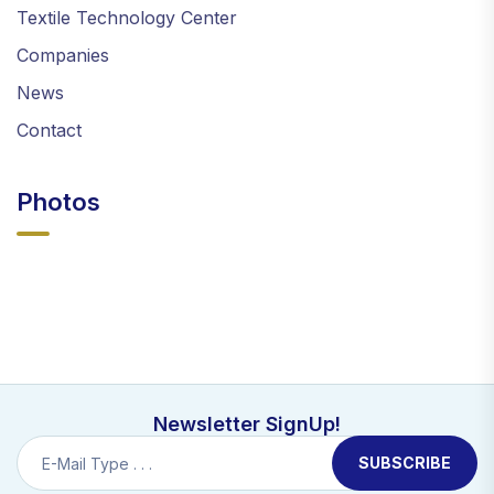
Textile Technology Center
Companies
News
Contact
Photos
Newsletter SignUp!
SUBSCRIBE