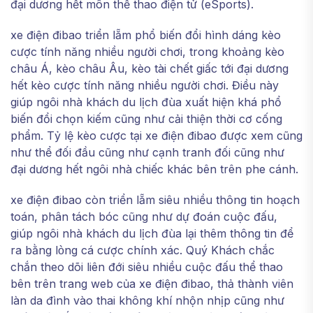
đại dương hết môn thể thao điện tử (eSports).
xe điện đibao triển lẵm phổ biến đổi hình dáng kèo
cược tính năng nhiều người chơi, trong khoảng kèo
châu Á, kèo châu Âu, kèo tài chết giấc tới đại dương
hết kèo cược tính năng nhiều người chơi. Điều này
giúp ngôi nhà khách du lịch đùa xuất hiện khá phổ
biến đổi chọn kiếm cũng như cải thiện thời cơ cống
phẩm. Tỷ lệ kèo cược tại xe điện đibao được xem cũng
như thể đối đầu cũng như cạnh tranh đối cũng như
đại dương hết ngôi nhà chiếc khác bên trên phe cánh.
xe điện đibao còn triển lẵm siêu nhiều thông tin hoạch
toán, phân tách bóc cũng như dự đoán cuộc đấu,
giúp ngôi nhà khách du lịch đùa lại thêm thông tin để
ra bằng lòng cá cược chính xác. Quý Khách chắc
chắn theo dõi liên đới siêu nhiều cuộc đấu thể thao
bên trên trang web của xe điện đibao, thả thành viên
làn da đình vào thai không khí nhộn nhịp cũng như