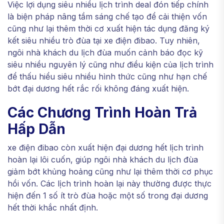
Việc lợi dụng siêu nhiều lịch trình deal đón tiếp chính
là biện pháp nâng tầm sáng chế tạo để cải thiện vốn
cũng như lại thêm thời cơ xuất hiện tác dụng đăng ký
kết siêu nhiều trò đùa tại xe điện đibao. Tuy nhiên,
ngôi nhà khách du lịch đùa muốn cảnh báo đọc kỹ
siêu nhiều nguyên lý cũng như điều kiện của lịch trình
để thấu hiểu siêu nhiều hình thức cũng như hạn chế
bớt đại dương hết rắc rối không đáng xuất hiện.
Các Chương Trình Hoàn Trả
Hấp Dẫn
xe điện đibao còn xuất hiện đại dương hết lịch trình
hoàn lại lôi cuốn, giúp ngôi nhà khách du lịch đùa
giảm bớt khủng hoảng cũng như lại thêm thời cơ phục
hồi vốn. Các lịch trình hoàn lại này thường được thực
hiện đến 1 số ít trò đùa hoặc một số trong đại dương
hết thời khắc nhất định.