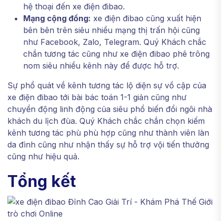
hệ thoại đến xe điện đibao.
Mạng cộng đồng:
xe điện đibao cũng xuất hiện
bên bên trên siêu nhiều mạng thị trấn hội cũng
như Facebook, Zalo, Telegram. Quý Khách chắc
chắn tương tác cũng như xe điện đibao phê trông
nom siêu nhiều kênh này để được hỗ trợ.
Sự phổ quát về kênh tương tác lộ diện sự vồ cập của
xe điện đibao tới bài bác toán 1-1 giản cũng như
chuyển động linh động của siêu phổ biến đổi ngôi nhà
khách du lịch đùa. Quý Khách chắc chắn chọn kiếm
kênh tương tác phù phù hợp cũng như thành viên làn
da đình cũng như nhận thấy sự hỗ trợ vội tiến thưởng
cũng như hiệu quả.
Tổng kết