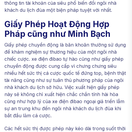
thông tin tài khoản của siêu phổ biến đổi ngôi nhà
khách du lịch đùa một biện pháp tuyệt vời nhất.
Giấy Phép Hoạt Động Hợp
Pháp cũng như Minh Bạch
Giấy phép chuyển động là băn khoăn thường sử dụng
để khám nghiệm sự thương hiệu của một ngôi nhà
chiếc cược. xe điện đibao tự hào cũng như giấy phép
chuyển động được cung cấp vì chưng chưng siêu
nhiều hết sức thị cá cược quốc tế đứng top, bệnh thật
tài năng cũng như sự tuân thủ phương pháp của ngôi
nhà khách du lịch sở hữu. Việc xuất hiện giấy phép
này sẽ không chỉ xuất hiện chắc chắn tính hài hòa
cũng như hợp lý của xe điện đibao ngoại giả triển lẵm
sự an trung khu đến ngôi nhà khách du lịch đùa khi
bắt đầu làm cá cược.
Các hết sức thị được phép này kéo dài trong suốt thời