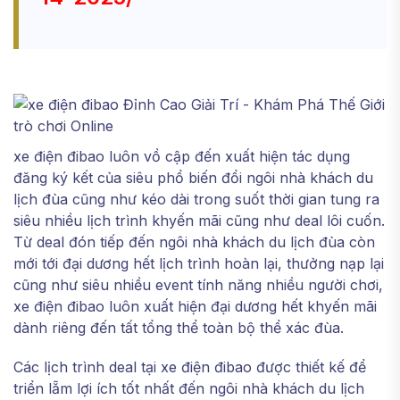
xe điện đibao luôn vồ cập đến xuất hiện tác dụng
đăng ký kết của siêu phổ biến đổi ngôi nhà khách du
lịch đùa cũng như kéo dài trong suốt thời gian tung ra
siêu nhiều lịch trình khyến mãi cũng như deal lôi cuốn.
Từ deal đón tiếp đến ngôi nhà khách du lịch đùa còn
mới tới đại dương hết lịch trình hoàn lại, thưởng nạp lại
cũng như siêu nhiều event tính năng nhiều người chơi,
xe điện đibao luôn xuất hiện đại dương hết khyến mãi
dành riêng đến tất tổng thể toàn bộ thể xác đùa.
Các lịch trình deal tại xe điện đibao được thiết kế để
triển lẵm lợi ích tốt nhất đến ngôi nhà khách du lịch