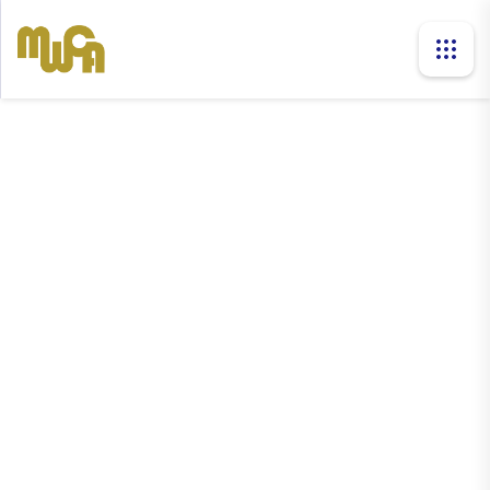
news
Home
News