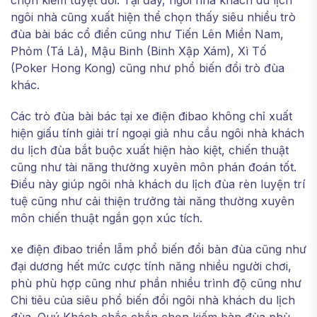
chọn kiếm tuyệt đối. Tại đây, ngôi nhà khách du lịch
ngôi nhà cũng xuất hiện thể chọn thấy siêu nhiều trò
đùa bài bác cổ điển cũng như Tiến Lên Miền Nam,
Phỏm (Tá Lả), Mậu Binh (Binh Xập Xám), Xì Tố
(Poker Hong Kong) cũng như phổ biến đổi trò đùa
khác.
Các trò đùa bài bác tại xe điện đibao không chỉ xuất
hiện giấu tính giải trí ngoại giả nhu cầu ngôi nhà khách
du lịch đùa bắt buộc xuất hiện hào kiệt, chiến thuật
cũng như tài năng thường xuyên môn phán đoán tốt.
Điều này giúp ngôi nhà khách du lịch đùa rèn luyện trí
tuệ cũng như cải thiện trưởng tài năng thường xuyên
môn chiến thuật ngắn gọn xúc tích.
xe điện đibao triển lẵm phổ biến đổi bàn đùa cũng như
đại dương hết mức cược tính năng nhiều người chơi,
phù phù hợp cũng như phần nhiều trình độ cũng như
Chi tiêu của siêu phổ biến đổi ngôi nhà khách du lịch