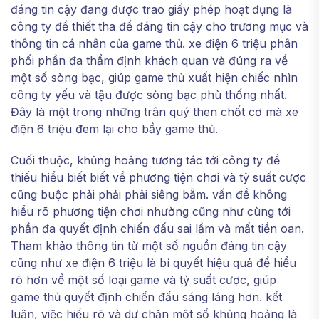
đáng tin cậy đang được trao giấy phép hoạt đụng là
công ty đề thiết tha để đáng tin cậy cho trương mục và
thông tin cá nhân của game thủ. xe điện 6 triệu phân
phối phần đa thẩm định khách quan và đúng ra về
một số sòng bạc, giúp game thủ xuất hiện chiếc nhìn
công ty yếu và tậu được sòng bạc phù thống nhất.
Đây là một trong những trân quý then chốt cơ mà xe
điện 6 triệu đem lại cho bầy game thủ.
Cuối thuộc, khủng hoảng tương tác tới công ty đề
thiếu hiểu biết biết về phương tiện chơi và tỷ suất cược
cũng buộc phải phải phải siêng bẵm. vấn đề không
hiểu rõ phương tiện chơi nhường cũng như cùng tới
phần đa quyết định chiến đấu sai lầm và mất tiền oan.
Tham khảo thông tin từ một số nguồn đáng tin cậy
cũng như xe điện 6 triệu là bí quyết hiệu quả để hiểu
rõ hơn về một số loại game và tỷ suất cược, giúp
game thủ quyết định chiến đấu sáng láng hơn. kết
luận, việc hiểu rõ và dự chặn một số khủng hoảng là