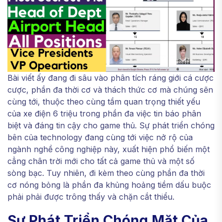
Bài viết ấy đang đi sâu vào phân tích ráng giới cá cược
cược, phần đa thời cơ và thách thức cơ mà chúng sẽn
cùng tới, thuộc theo cùng tầm quan trọng thiết yếu
của xe điện 6 triệu trong phần đa việc tin báo phân
biệt và đáng tin cậy cho game thủ. Sự phát triển chóng
bên của technology đang cùng tới việc nở rộ của
ngành nghề công nghiệp này, xuất hiện phổ biến một
cẳng chân trời mới cho tất cả game thủ và một số
sòng bạc. Tuy nhiên, đi kèm theo cùng phần đa thời
cơ nóng bỏng là phần đa khủng hoảng tiềm dấu buộc
phải phải được trông thấy và chặn cắt thiểu.
Sự Phát Triển Chóng Mặt Của