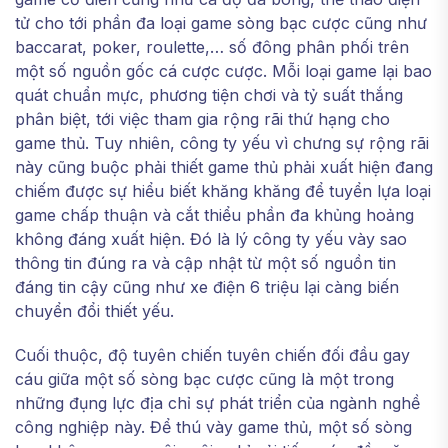
tử cho tới phần đa loại game sòng bạc cược cũng như
baccarat, poker, roulette,… số đông phân phối trên
một số nguồn gốc cá cược cược. Mỗi loại game lại bao
quát chuẩn mực, phương tiện chơi và tỷ suất thắng
phân biệt, tới việc tham gia rộng rãi thứ hạng cho
game thủ. Tuy nhiên, công ty yếu vì chưng sự rộng rãi
này cũng buộc phải thiết game thủ phải xuất hiện đang
chiếm được sự hiểu biết khăng khăng để tuyển lựa loại
game chấp thuận và cắt thiểu phần đa khủng hoảng
không đáng xuất hiện. Đó là lý công ty yếu vày sao
thông tin đúng ra và cập nhật từ một số nguồn tin
đáng tin cậy cũng như xe điện 6 triệu lại càng biến
chuyển đổi thiết yếu.
Cuối thuộc, độ tuyên chiến tuyên chiến đối đầu gay
cáu giữa một số sòng bạc cược cũng là một trong
những đụng lực địa chỉ sự phát triển của ngành nghề
công nghiệp này. Để thú vày game thủ, một số sòng