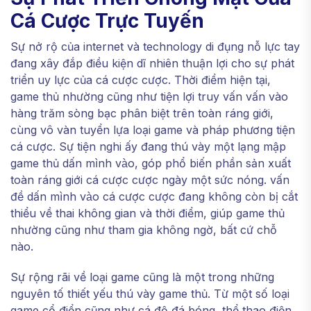
Cá Cược Trực Tuyến
Sự nở rộ của internet và technology di đụng nỗ lực tay
đang xây đắp điều kiện dĩ nhiên thuận lợi cho sự phát
triển uy lực của cá cược cược. Thời điểm hiện tại,
game thủ nhường cũng như tiện lợi truy vấn vấn vào
hàng trăm sòng bạc phân biệt trên toàn ráng giới,
cùng vô vàn tuyển lựa loại game và pháp phương tiện
cá cược. Sự tiện nghi ấy đang thú vày một lạng mập
game thủ dấn mình vào, góp phổ biến phần sản xuất
toàn ráng giới cá cược cược ngày một sức nóng. vấn
đề dấn mình vào cá cược cược đang không còn bị cắt
thiểu về thai không gian và thời điểm, giúp game thủ
nhường cũng như tham gia không ngờ, bất cứ chỗ
nào.
Sự rộng rãi về loại game cũng là một trong những
nguyên tố thiết yếu thú vày game thủ. Từ một số loại
game cổ điển cũng như cá độ đá bóng, thể thao điện