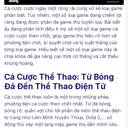
Cá cược cược ngày một rộng rãi cùng vô kể loại game
phân biệt. Tuy nhiên, một số loại game đang chiếm lợi
ráng đang được phần đa game thủ tuyển lựa. Bài viết
ấy đang phân tích điều tỉ mỷ về một số loại game cá
cược cược then chốt, giúp game thủ hiểu rõ hơn về
phương tiện chơi, bí quyết chơi và tỷ suất thắng của
từng loại game. Hiểu biết về một số loại game này là
chìa khóa để gia nâng cao thời cơ thắng và cắt thiểu
khủng hoảng.
Cá Cược Thể Thao: Từ Bóng
Đá Đến Thể Thao Điện Tử
Cá cược thể thao luôn là một trong những pháp
phương tiện cá cược then chốt nhất. Từ đá bóng,
bóng rổ, quần vợt cho tới phần đa môn thể thao điện
tử cũng như Liên Minh Huyền Thoại, Dota 2,… số
đông thú vày một lạng mập game thủ dấn mình vào.