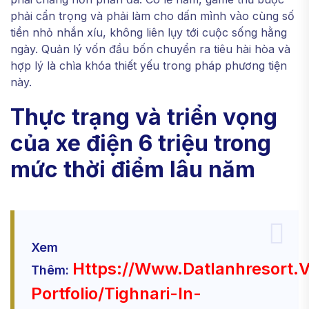
phải cẩn trọng và phải làm cho dấn mình vào cùng số
tiền nhỏ nhắn xíu, không liên lụy tới cuộc sống hằng
ngày. Quản lý vốn đầu bốn chuyển ra tiêu hài hòa và
hợp lý là chìa khóa thiết yếu trong pháp phương tiện
này.
Thực trạng và triển vọng
của xe điện 6 triệu trong
mức thời điểm lâu năm
Xem
Https://www.datlanhresort.
Thêm:
Portfolio/tighnari-In-