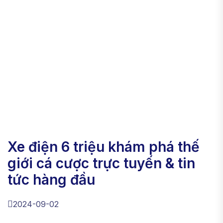
xe điện 6 triệu khám phá thế
giới cá cược trực tuyến & tin
tức hàng đầu
2024-09-02