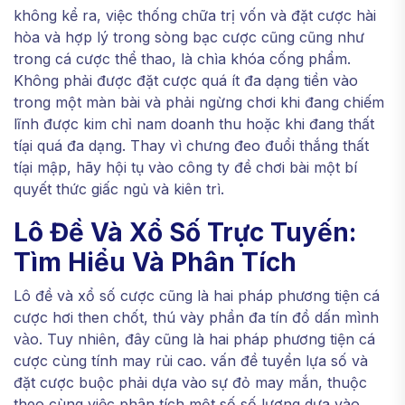
không kể ra, việc thống chữa trị vốn và đặt cược hài
hòa và hợp lý trong sòng bạc cược cũng cũng như
trong cá cược thể thao, là chìa khóa cống phẩm.
Không phải được đặt cược quá ít đa dạng tiền vào
trong một màn bài và phải ngừng chơi khi đang chiếm
lĩnh được kim chỉ nam doanh thu hoặc khi đang thất
tíại quá đa dạng. Thay vì chưng đeo đuổi thắng thất
tíại mập, hãy hội tụ vào công ty đề chơi bài một bí
quyết thức giấc ngủ và kiên trì.
Lô Đề Và Xổ Số Trực Tuyến:
Tìm Hiểu Và Phân Tích
Lô đề và xổ số cược cũng là hai pháp phương tiện cá
cược hơi then chốt, thú vày phần đa tín đồ dấn mình
vào. Tuy nhiên, đây cũng là hai pháp phương tiện cá
cược cùng tính may rủi cao. vấn đề tuyển lựa số và
đặt cược buộc phải dựa vào sự đỏ may mắn, thuộc
theo cùng việc phân tích một số số lượng dựa vào