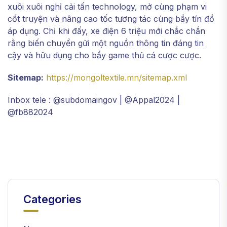
xuôi xuôi nghỉ cải tấn technology, mở cùng phạm vi
cốt truyện và nâng cao tốc tương tác cùng bầy tín đồ
áp dụng. Chỉ khi đấy, xe điện 6 triệu mới chắc chắn
rằng biến chuyển gửi một nguồn thông tin đáng tin
cậy và hữu dụng cho bầy game thủ cá cược cược.
Sitemap:
https://mongoltextile.mn/sitemap.xml
Inbox tele : @subdomaingov | @Appal2024 |
@fb882024
Categories