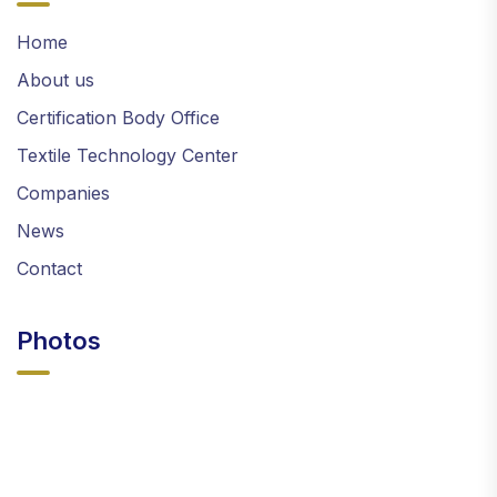
Home
About us
Certification Body Office
Textile Technology Center
Companies
News
Contact
Photos