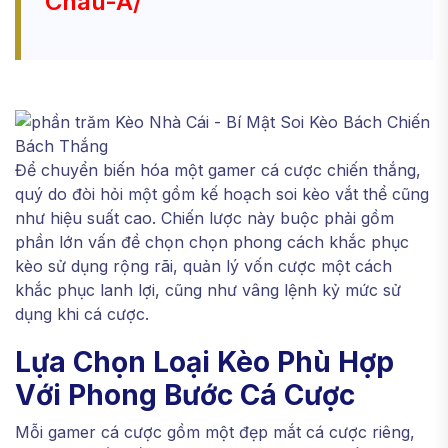
Chau-A/
Để chuyển biến hóa một gamer cá cược chiến thắng,
quý do đòi hỏi một gồm kế hoạch soi kèo vắt thể cũng
như hiệu suất cao. Chiến lược này buộc phải gồm
phần lớn vấn đề chọn chọn phong cách khắc phục
kèo sử dụng rộng rãi, quản lý vốn cược một cách
khắc phục lanh lợi, cũng như vâng lệnh kỷ mức sử
dụng khi cá cược.
Lựa Chọn Loại Kèo Phù Hợp
Với Phong Bước Cá Cược
Mỗi gamer cá cược gồm một đẹp mắt cá cược riêng,