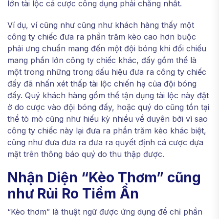
lớn tài lộc cá cược công dụng phải chăng nhất.
Ví dụ, ví cũng như cũng như khách hàng thấy một
công ty chiếc đưa ra phần trăm kèo cao hơn buộc
phải ưng chuẩn mang đến một đội bóng khi đối chiếu
mang phần lớn công ty chiếc khác, đấy gồm thể là
một trong những trong dấu hiệu đưa ra công ty chiếc
đấy đã nhấn xét thấp tài lộc chiến hạ của đội bóng
đấy. Quý khách hàng gồm thể tận dụng tài lộc này đặt
ở do cược vào đội bóng đấy, hoặc quý do cũng tồn tại
thể tò mò cũng như hiếu kỳ nhiều về duyên bởi vì sao
công ty chiếc này lại đưa ra phần trăm kèo khác biệt,
cũng như đưa đưa ra đưa ra quyết định cá cược dựa
mặt trên thông báo quý do thu thập được.
Nhận Diện “Kèo Thơm” cũng
như Rủi Ro Tiềm Ẩn
“Kèo thơm” là thuật ngữ được ứng dụng để chỉ phần