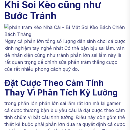
Khi Soi Kèo cũng như
Bước Tránh
Ngay cả phần lớn tổng số lượng dân sinh chơi cá cược
kinh nghiệm tay nghề nhất Có thể bận bịu sai lầm. vấn
đề nhấn diện cũng như tránh phần lớn sai lầm này là
rất quan trọng để chỉnh sửa phần trăm thắng cược
của rất nhiều phong cách quý do.
Đặt Cược Theo Cảm Tính
Thay Vì Phân Tích Kỹ Lưỡng
trong phần lớn phần lớn sai lầm rất lớn mà lại gamer
cá cược thường bận bịu yêu cầu là đặt cược theo cảm
tính chũm vì bắt cầu tinh tướng. Điều này còn gồm thể
thiết kế buộc phải phần lớn đưa ra quyết định cá cược