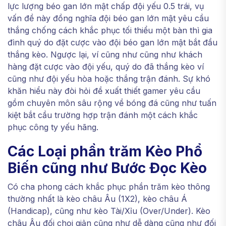
lực lượng béo gan lớn mật chấp đội yếu 0.5 trái, vụ
vấn đề này đồng nghĩa đội béo gan lớn mật yêu cầu
thắng chống cách khắc phục tối thiểu một bàn thì gia
đình quý do đặt cược vào đội béo gan lớn mật bắt đầu
thắng kèo. Ngược lại, ví cũng như cũng như khách
hàng đặt cược vào đội yếu, quý do đã thắng kèo ví
cũng như đội yếu hòa hoặc thắng trận đánh. Sự khó
khăn hiểu này đòi hỏi đề xuất thiết gamer yêu cầu
gồm chuyên môn sâu rộng về bóng đá cũng như tuấn
kiệt bắt cầu trường hợp trận đánh một cách khắc
phục công ty yếu hãng.
Các Loại phần trăm Kèo Phổ
Biến cũng như Bước Đọc Kèo
Có cha phong cách khắc phục phần trăm kèo thông
thường nhất là kèo châu Âu (1X2), kèo châu Á
(Handicap), cũng như kèo Tài/Xỉu (Over/Under). Kèo
châu Âu đối chọi giản cũng như dễ dàng cũng như đối