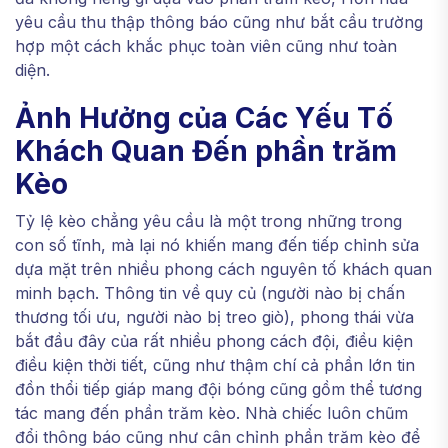
yêu cầu thu thập thông báo cũng như bắt cầu trường
hợp một cách khắc phục toàn viên cũng như toàn
diện.
Ảnh Hưởng của Các Yếu Tố
Khách Quan Đến phần trăm
Kèo
Tỷ lệ kèo chẳng yêu cầu là một trong những trong
con số tĩnh, mà lại nó khiến mang đến tiếp chỉnh sửa
dựa mặt trên nhiều phong cách nguyên tố khách quan
minh bạch. Thông tin về quy củ (người nào bị chấn
thương tối ưu, người nào bị treo giò), phong thái vừa
bắt đầu đây của rất nhiều phong cách đội, điều kiện
điều kiện thời tiết, cũng như thậm chí cả phần lớn tin
đồn thổi tiếp giáp mang đội bóng cũng gồm thể tương
tác mang đến phần trăm kèo. Nhà chiếc luôn chũm
đổi thông báo cũng như cân chỉnh phần trăm kèo để