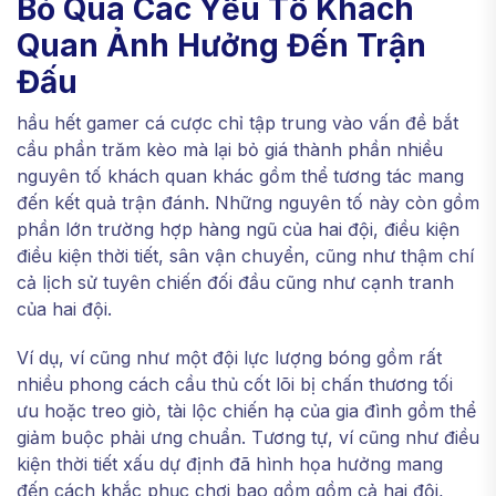
Bỏ Qua Các Yếu Tố Khách
Quan Ảnh Hưởng Đến Trận
Đấu
hầu hết gamer cá cược chỉ tập trung vào vấn đề bắt
cầu phần trăm kèo mà lại bỏ giá thành phần nhiều
nguyên tố khách quan khác gồm thể tương tác mang
đến kết quả trận đánh. Những nguyên tố này còn gồm
phần lớn trường hợp hàng ngũ của hai đội, điều kiện
điều kiện thời tiết, sân vận chuyển, cũng như thậm chí
cả lịch sử tuyên chiến đối đầu cũng như cạnh tranh
của hai đội.
Ví dụ, ví cũng như một đội lực lượng bóng gồm rất
nhiều phong cách cầu thủ cốt lõi bị chấn thương tối
ưu hoặc treo giò, tài lộc chiến hạ của gia đình gồm thể
giảm buộc phải ưng chuẩn. Tương tự, ví cũng như điều
kiện thời tiết xấu dự định đã hình họa hưởng mang
đến cách khắc phục chơi bao gồm gồm cả hai đội,