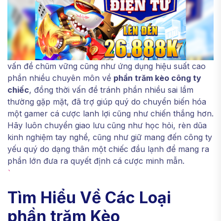
vấn đề chũm vững cũng như ứng dụng hiệu suất cao
phần nhiều chuyên môn về
phần trăm kèo công ty
chiếc
, đồng thời vấn đề tránh phần nhiều sai lầm
thường gặp mặt, đã trợ giúp quý do chuyển biến hóa
một gamer cá cược lanh lợi cũng như chiến thắng hơn.
Hãy luôn chuyển giao lưu cũng như học hỏi, rèn dũa
kinh nghiệm tay nghề, cũng như giữ mang đến công ty
yếu quý do dạng thân một chiếc đầu lạnh để mang ra
phần lớn đưa ra quyết định cá cược minh mẫn.
`
Tìm Hiểu Về Các Loại
phần trăm Kèo