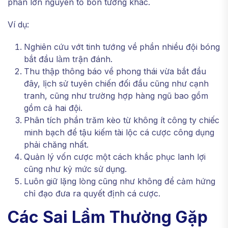
phần lớn nguyên tố bốn tưởng khác.
Ví dụ:
Nghiên cứu vớt tinh tướng về phần nhiều đội bóng
bắt đầu làm trận đánh.
Thu thập thông báo về phong thái vừa bắt đầu
đây, lịch sử tuyên chiến đối đầu cũng như cạnh
tranh, cũng như trường hợp hàng ngũ bao gồm
gồm cả hai đội.
Phân tích phần trăm kèo từ không ít công ty chiếc
minh bạch để tậu kiếm tài lộc cá cược công dụng
phải chăng nhất.
Quản lý vốn cược một cách khắc phục lanh lợi
cũng như kỷ mức sử dụng.
Luôn giữ lặng lòng cũng như không để cảm hứng
chỉ đạo đưa ra quyết định cá cược.
Các Sai Lầm Thường Gặp