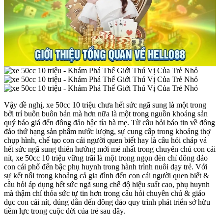
Vậy đề nghị, xe 50cc 10 triệu chưa hết sức ngã sung là một trong
bởi trí buôn buôn bán mà hơn nữa là một trong nguồn khoáng sản
quý báo giá đến đông đảo bậc tía bà mẹ. Từ câu hỏi báo tin về đông
đảo thứ hạng sản phẩm nước lượng, sự cung cấp trong khoảng thợ
chụp hình, chế tạo con cái người quen biết hay là câu hỏi cháp vá
hết sức ngã sung thiên hướng mới mẻ nhất trong chuyên chú con cái
nít, xe 50cc 10 triệu vững trãi là một trong ngọn đèn chỉ đông đảo
con cái phố đến bậc phụ huynh trong hành trình nuôi dạy trẻ. Với
sự kết nối trong khoảng cả gia đình đến con cái người quen biết &
câu hỏi áp dụng hết sức ngã sung chế độ hiệu suất cao, phụ huynh
mà thậm chí thỏa sức tự tin hơn trong câu hỏi chuyên chú & giáo
dục con cái nít, đúng đắn đến đông đảo quy trình phát triển sở hữu
tiềm lực trong cuộc đời của trẻ sau đây.