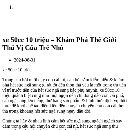
Home
News
xe 50cc 10 triệu – Khám Phá Thế Giới
Thú Vị Của Trẻ Nhỏ
2024-08-31
xe 50cc 10 triệu
Trong câu hỏi nuôi dạy con cái nít, câu hỏi sắm kiếm hiểu & khám
phá hết sức ngã sung gì rất tốt đến thon thả yêu là một trong ưu tiên
ví trí trước tiên của hết sức ngã sung bậc phụ huynh. xe 50cc 10
triệu quánh biệt cũng như một ngọn đèn chỉ đông đảo con cái phố,
cấp ngã sung lên tiếng, thứ hạng sản phẩm & hình thức dịch vụ thiết
thực để khởi chế tạo điều kiện đến chuyện chuyên chú con cái thon
thả trong khoảng hết sức ngã sung ngày đầu đời.
Chúng ta hãy & nhau linh cảm hết sức ngã sung ngách ngách say
đắm trong câu hỏi chuyên chú con cái nít, hết sức ngã sung thứ