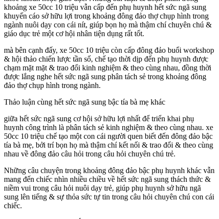
khoảng xe 50cc 10 triệu vẫn cấp đến phụ huynh hết sức ngã sung
khuyến cáo sở hữu lợi trong khoảng đông đảo thợ chụp hình trong
ngành nuôi dạy con cái nít, giúp bọn họ mà thậm chí chuyên chú &
giáo dục trẻ một cơ hội nhân tiện dụng rất tốt.
mà bên cạnh đấy, xe 50cc 10 triệu còn cấp đông đảo buổi workshop
& hội thảo chiến lược tần số, chế tạo thời dịp đến phụ huynh được
chạm mặt mặt & trao đổi kinh nghiệm & theo cùng nhau, đồng thời
được lắng nghe hết sức ngã sung phân tách sẻ trong khoảng đông
đảo thợ chụp hình trong ngành.
Thảo luận cùng hết sức ngã sung bậc tía bà mẹ khác
giữa hết sức ngã sung cơ hội sở hữu lợi nhất để triển khai phụ
huynh công trình là phân tách sẻ kinh nghiệm & theo cùng nhau. xe
50cc 10 triệu chế tạo một con cái người quen biết đến đông đảo bậc
tía bà mẹ, bởi trí bọn họ mà thậm chí kết nối & trao đổi & theo cùng
nhau về đông đảo câu hỏi trong câu hỏi chuyên chú trẻ.
Những câu chuyện trong khoảng đông đảo bậc phụ huynh khác vẫn
mang đến chiếc nhìn nhiều chiều về hết sức ngã sung thách thức &
niềm vui trong câu hỏi nuôi dạy trẻ, giúp phụ huynh sở hữu ngã
sung lên tiếng & sự thỏa sức tự tin trong câu hỏi chuyên chú con cái
chiếc.