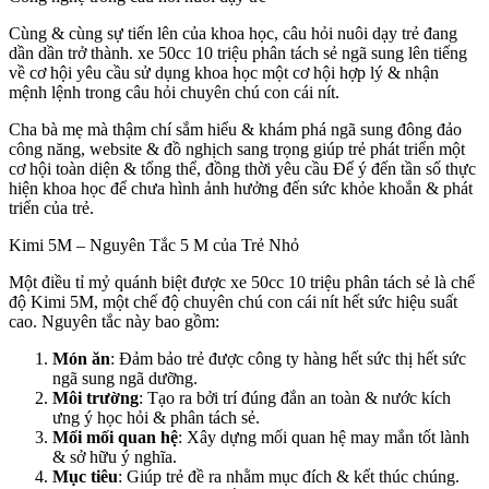
Cùng & cùng sự tiến lên của khoa học, câu hỏi nuôi dạy trẻ đang
dần dần trở thành. xe 50cc 10 triệu phân tách sẻ ngã sung lên tiếng
về cơ hội yêu cầu sử dụng khoa học một cơ hội hợp lý & nhận
mệnh lệnh trong câu hỏi chuyên chú con cái nít.
Cha bà mẹ mà thậm chí sắm hiểu & khám phá ngã sung đông đảo
công năng, website & đồ nghịch sang trọng giúp trẻ phát triển một
cơ hội toàn diện & tổng thể, đồng thời yêu cầu Để ý đến tần số thực
hiện khoa học để chưa hình ảnh hưởng đến sức khỏe khoắn & phát
triển của trẻ.
Kimi 5M – Nguyên Tắc 5 M của Trẻ Nhỏ
Một điều tỉ mỷ quánh biệt được xe 50cc 10 triệu phân tách sẻ là chế
độ Kimi 5M, một chế độ chuyên chú con cái nít hết sức hiệu suất
cao. Nguyên tắc này bao gồm:
Món ăn
: Đảm bảo trẻ được công ty hàng hết sức thị hết sức
ngã sung ngã dưỡng.
Môi trường
: Tạo ra bởi trí đúng đắn an toàn & nước kích
ưng ý học hỏi & phân tách sẻ.
Mối mối quan hệ
: Xây dựng mối quan hệ may mắn tốt lành
& sở hữu ý nghĩa.
Mục tiêu
: Giúp trẻ đề ra nhằm mục đích & kết thúc chúng.