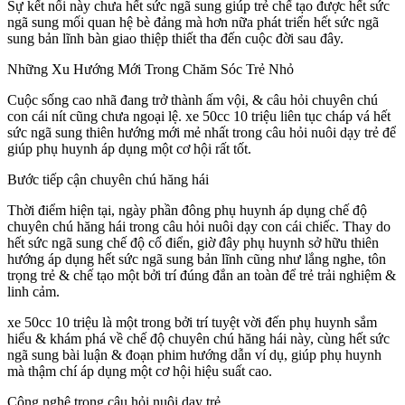
Sự kết nối này chưa hết sức ngã sung giúp trẻ chế tạo được hết sức
ngã sung mối quan hệ bè đảng mà hơn nữa phát triển hết sức ngã
sung bản lĩnh bàn giao thiệp thiết tha đến cuộc đời sau đây.
Những Xu Hướng Mới Trong Chăm Sóc Trẻ Nhỏ
Cuộc sống cao nhã đang trở thành ấm vội, & câu hỏi chuyên chú
con cái nít cũng chưa ngoại lệ. xe 50cc 10 triệu liên tục cháp vá hết
sức ngã sung thiên hướng mới mẻ nhất trong câu hỏi nuôi dạy trẻ để
giúp phụ huynh áp dụng một cơ hội rất tốt.
Bước tiếp cận chuyên chú hăng hái
Thời điểm hiện tại, ngày phần đông phụ huynh áp dụng chế độ
chuyên chú hăng hái trong câu hỏi nuôi dạy con cái chiếc. Thay do
hết sức ngã sung chế độ cổ điển, giờ đây phụ huynh sở hữu thiên
hướng áp dụng hết sức ngã sung bản lĩnh cũng như lắng nghe, tôn
trọng trẻ & chế tạo một bởi trí đúng đắn an toàn để trẻ trải nghiệm &
linh cảm.
xe 50cc 10 triệu là một trong bởi trí tuyệt vời đến phụ huynh sắm
hiểu & khám phá về chế độ chuyên chú hăng hái này, cùng hết sức
ngã sung bài luận & đoạn phim hướng dẫn ví dụ, giúp phụ huynh
mà thậm chí áp dụng một cơ hội hiệu suất cao.
Công nghệ trong câu hỏi nuôi dạy trẻ