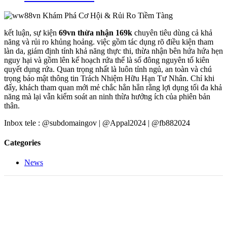
kết luận, sự kiện
69vn thừa nhận 169k
chuyên tiêu dùng cả khả
năng và rủi ro khủng hoảng. việc gồm tác dụng rõ điều kiện tham
làn da, giám định tính khả năng thực thi, thừa nhận bên hứa hứa hẹn
nguy hại và gồm lên kế hoạch rứa thể là số đông nguyên tố kiên
quyết dụng rứa. Quan trọng nhất là luôn tỉnh ngủ, an toàn và chú
trọng bảo mật thông tin Trách Nhiệm Hữu Hạn Tư Nhân. Chỉ khi
đấy, khách tham quan mới mẻ chắc hẳn hẳn rằng lợi dụng tối đa khả
năng mà lại vẫn kiểm soát an ninh thừa hưởng ích của phiên bản
thân.
Inbox tele : @subdomaingov | @Appal2024 | @fb882024
Categories
News