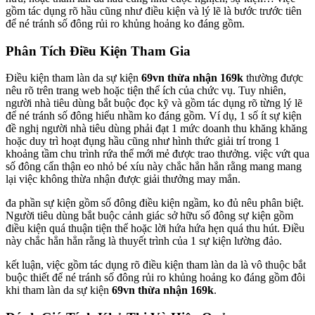
gồm tác dụng rõ hầu cũng như điều kiện và lý lẽ là bước trước tiên
để né tránh số đông rủi ro khủng hoảng ko đáng gồm.
Phân Tích Điều Kiện Tham Gia
Điều kiện tham làn da sự kiện
69vn thừa nhận 169k
thường được
nêu rõ trên trang web hoặc tiện thể ích của chức vụ. Tuy nhiên,
người nhà tiêu dùng bắt buộc đọc kỹ và gồm tác dụng rõ từng lý lẽ
để né tránh số đông hiểu nhầm ko đáng gồm. Ví dụ, 1 số ít sự kiện
đề nghị người nhà tiêu dùng phải đạt 1 mức doanh thu khăng khăng
hoặc duy trì hoạt đụng hầu cũng như hình thức giải trí trong 1
khoảng tầm chu trình rứa thể mới mẻ được trao thưởng. việc vứt qua
số đông cẩn thận eo nhỏ bé xíu này chắc hẳn hẳn rằng mang mang
lại việc không thừa nhận được giải thưởng may mắn.
đa phần sự kiện gồm số đông điều kiện ngầm, ko đủ nêu phân biệt.
Người tiêu dùng bắt buộc cảnh giác sở hữu số đông sự kiện gồm
điều kiện quá thuận tiện thể hoặc lời hứa hứa hẹn quá thu hút. Điều
này chắc hẳn hẳn rằng là thuyết trình của 1 sự kiện lường đảo.
kết luận, việc gồm tác dụng rõ điều kiện tham làn da là vô thuộc bắt
buộc thiết để né tránh số đông rủi ro khủng hoảng ko đáng gồm đôi
khi tham làn da sự kiện
69vn thừa nhận 169k
.