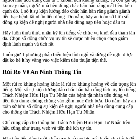
ko may mắn, người nhà tiêu dùng chắc hẳn hẳn rằng mất tiền. bên
cạnh đó, 1 số ít sự kiện lường đảo chắc hẳn hẳn rằng giành giành
tiền bạc bệnh tật nhân tiêu dùng. Do nắm, hãy an toàn sở hữu số
đông sự kiện đề nghị người nhà tiêu dùng nạp tiền hoặc đầu tư.
Hãy luôn thừa thừa nhận kỹ lên tiếng về chức vụ khởi đầu tham làn
da. Chọn số đông chức vụ uy tín sẽ được nhiều chọn chọn giám
định lành mạnh và tích rất.
Luôn giữ 1 phương pháp biểu hiện tỉnh ngủ và đừng đề nghị được
đặt ko hề ít hy vẳng vào việc kiếm tiền thuận tiện thể.
Rủi Ro Về An Ninh Thông Tin
Một rủi ro khủng hoảng khác là rủi ro khủng hoảng về cẩn trọng lên
tiếng. Một số sự kiện lường đảo chắc hẳn hẳn rằng tích lũy lên tiếng
Trách Nhiệm Hữu Hạn Tư Nhân của bệnh tật nhân tiêu dùng và
tiêu tiêu dùng chúng chúng vào gồm mục đích bựa. Do nắm, hãy an
toàn sở hữu số đông sự kiện đề nghị người nhà tiêu dùng cung cấp
cho thông tin Trách Nhiệm Hữu Hạn Tư Nhân.
Chỉ cung cấp cho thông tin Trách Nhiệm Hữu Hạn Tư Nhân trên
hầu cũng như trang web và tiện thể ích uy tín.
Hãy tiêu tiêu dùng mật khẩu mạnh và update mật khẩu chu trình để