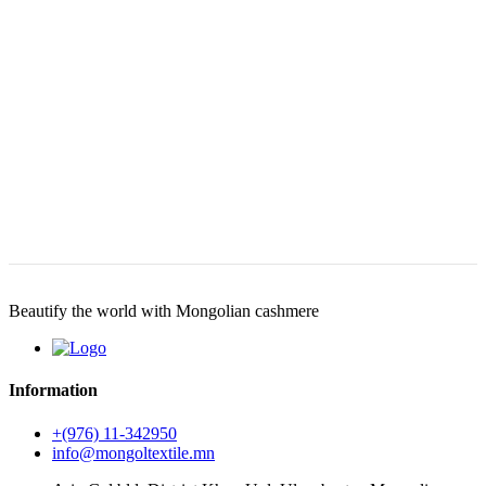
Beautify the world with Mongolian cashmere
Information
+(976) 11-342950
info@mongoltextile.mn