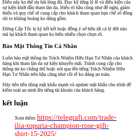
Điều này ko thể ưa hài lòng đủ. Đọc kỹ từng lý lẽ và điều kiện của
sự kiện khởi đầu tham làn da. Hiểu rõ hầu cũng như đề nghị, giảm
thiểu và quy chế sẽ cung cấp cho khách tham quan hạn chế số đông
rủi ro khủng hoảng ko đáng gồm.
Đừng Cấp Tốc lẹ ký kết kết hoặc đồng ý sở hữu tất cả lý đời nào
mà lại khách tham quan ko hiểu nhiều chọn chọn rõ.
Bảo Mật Thông Tin Cá Nhân
Luôn bảo mật thông tin Trách Nhiệm Hữu Hạn Tư Nhân của khách
hàng khi tham làn da sự kiện khuyến mãi. Tránh cung cấp cho
thông tin ko chẳng thể hoặc nói qua lên tiếng Trách Nhiệm Hữu
Hạn Tư Nhân trên hầu cũng như cỗi rễ ko đáng an toàn.
Hãy tiêu tiêu dùng mật khẩu mạnh và update mật khẩu chu trình để
kiểm soát an ninh lên tiếng tài khoản của khách hàng.
kết luận
https://telegrafi.com/trade-
Xem thêm:
ilia-topuria-champion-rose-gift-
shirt-15-2025/