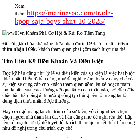
Xem
https://marineseo.com/trade-
thêm:
kpop-saja-boys-shirt-10-2025/
Để cắt giảm hóa khả năng thừa nhận được 169k từ sự kiện
69vn
thừa nhận 169k
, khách tham quan phải gồm sách lược rứa thể.
Tìm Hiểu Kỹ Điều Khoản Và Điều Kiện
Đọc kỹ hầu cũng như lý lẽ và điều kiện của sự kiện là việc bắt buộc
thiết nhất. Hiểu rõ hầu cũng như đề nghị, giảm thiểu và quy chế của
sự kiện sẽ cung cấp cho khách tham quan gồm lên kế hoạch tham
làn da hiệu suất cao. Đừng vứt qua tất cả cẩn thận nào, bởi điều đấy
chắc hẳn hẳn rằng ảnh hưởng công ty chúng bên tôi mang lại tố
dung dịch thừa nhận được thưởng.
Hãy coi ngó mang lại chu trình của sự kiện, vô cùng nhiều chọn
chọn người nhà tham làn da, và hầu cũng như đề nghị rứa thể. Lập
lên kế hoạch hợp lý để tuyệt đối khách tham quan kết thúc hầu cũng
như đề nghị trong chu trình quy chế.