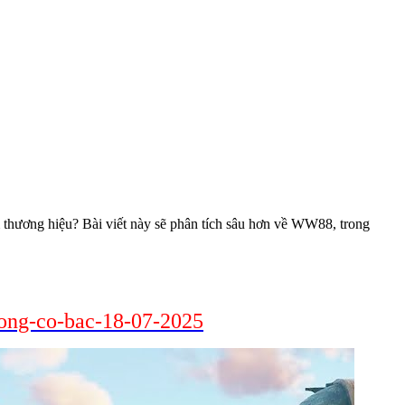
m thương hiệu? Bài viết này sẽ phân tích sâu hơn về WW88, trong
rong-co-bac-18-07-2025