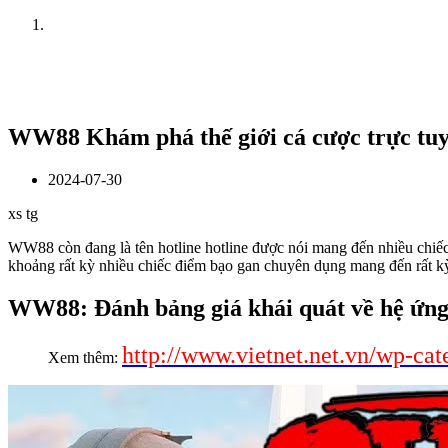
Home
News
WW88 Khám phá thế giới cá cược trực tuyế
2024-07-30
xs tg
WW88 còn đang là tên hotline hotline được nói mang đến nhiều chiếc
khoảng rất kỳ nhiều chiếc điểm bạo gan chuyên dụng mang đến rất kỳ
WW88: Đánh bảng giá khái quát về hệ ứng
http://www.vietnet.net.vn/wp-ca
Xem thêm: