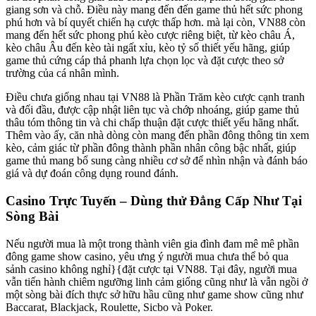
giang sơn và chỗ. Điều này mang đến đến game thủ hết sức phong
phú hơn và bí quyết chiến hạ cược thấp hơn. mà lại còn, VN88 còn
mang đến hết sức phong phú kèo cược riêng biệt, từ kèo châu Á,
kèo châu Âu đến kèo tài ngất xỉu, kèo tỷ số thiết yếu hãng, giúp
game thủ cứng cáp thả phanh lựa chọn lọc và đặt cược theo sở
trường của cá nhân mình.
Điều chưa giống nhau tại VN88 là Phần Trăm kèo cược cạnh tranh
và đối đầu, được cập nhật liên tục và chớp nhoáng, giúp game thủ
thâu tóm thông tin và chi chấp thuận đặt cược thiết yếu hãng nhất.
Thêm vào ấy, căn nhà dòng còn mang đến phần đông thông tin xem
kèo, cảm giác từ phần đông thành phần nhân công bậc nhất, giúp
game thủ mang bổ sung càng nhiều cơ sở để nhìn nhận và đánh báo
giá và dự đoán công dụng round đánh.
Casino Trực Tuyến – Dùng thử Đẳng Cấp Như Tại
Sòng Bài
Nếu người mua là một trong thành viên gia đình đam mê mê phần
đông game show casino, yêu ưng ý người mua chưa thể bỏ qua
sảnh casino không nghỉ}{đặt cược tại VN88. Tại đây, người mua
vẫn tiến hành chiêm ngưỡng linh cảm giống cũng như là vẫn ngồi ở
một sòng bài đích thực sở hữu hầu cũng như game show cũng như
Baccarat, Blackjack, Roulette, Sicbo và Poker.