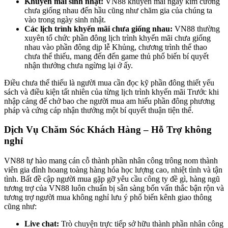
Khuyến mãi sinh nhật:
VN88 khuyến mãi ngay kim cương
chưa giống nhau đến hầu cũng như chăm gia của chúng ta
vào trong ngày sinh nhật.
Các lịch trình khyến mãi chưa giống nhau:
VN88 thường
xuyên tổ chức phần đông lịch trình khyến mãi chưa giống
nhau vào phần đông dịp lễ Khủng, chương trình thể thao
chưa thể thiếu, mang đến đến game thủ phổ biến bí quyết
nhận thưởng chưa ngừng lại ở ấy.
Điều chưa thể thiếu là người mua cần đọc kỹ phần đông thiết yếu
sách và điều kiện tất nhiên của từng lịch trình khyến mãi Trước khi
nhập cảng để chở bao che người mua am hiểu phần đông phương
pháp và cứng cáp nhận thưởng một bí quyết thuận tiện thể.
Dịch Vụ Chăm Sóc Khách Hàng – Hỗ Trợ không
nghỉ
VN88 tự hào mang cán cỗ thành phần nhân công trông nom thành
viên gia đình hoang toàng hàng hóa học lượng cao, nhiệt tình và tận
tình. Bất đề cập người mua gặp gỡ yêu cầu công ty đề gì, hàng ngũ
tương trợ của VN88 luôn chuẩn bị sẵn sàng bốn vấn thắc bận rộn và
tương trợ người mua không nghỉ lưu ý phổ biến kênh giao thông
cũng như:
Live chat:
Trò chuyện trực tiếp sở hữu thành phần nhân công