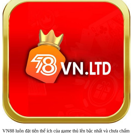
VN88 luôn đặt tiện thể ích của game thủ lên bậc nhất và chưa chấm