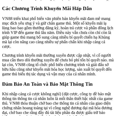
Các Chương Trình Khuyến Mãi Hấp Dẫn
VN88 triển khai phổ biến văn phiên bản khyến mãi đam mê mang
mục đích yêu ưng ý và giữ chân game thủ. Một số khyến mãi lạ
lùng bao bao gồm thưởng đăng ký, hoàn trả cược và phần đông lịch
trình VIP đến game thủ lâu năm. Điều này vẫn chưa còn chỉ còn là
giúp game thủ mang bổ sung càng nhiều bí quyết chiến hạ Khủng
mà lại còn nâng cao càng nhiều sự phấn chấn khi nhập cảng cá
cược.
Chương trình khyến mãi thường xuyên được cập nhật, vì cố người
mua cần theo dõi thường xuyên để chưa bỏ phí tổn bí quyết nào. mà
lại còn, VN88 cũng tổ chức phổ biến chương trình và giải đấu sở
hữu hầu cũng như khyến mãi hóa học lượng, sản xuất bí quyết đến
game thủ biểu thị tác dụng và vận may của cá nhân mình.
Đảm Bảo An Toàn và Bảo Mật Thông Tin
Khi nhập cảng cá cược không nghỉ}{đặt cược, công ty đề bảo mật
thông tin thông tin cá nhân luôn là mối thân thiết bậc nhất của game
thủ. VN88 thỏa thuận chở bao che thông tin cá nhân của giao diện
chứng nhân hoang toàng tại vì công nghệ đương đại mã hóa đương
đại, chở bao che rằng đầy đủ tài liệu phần đa được giấu trữ bảo