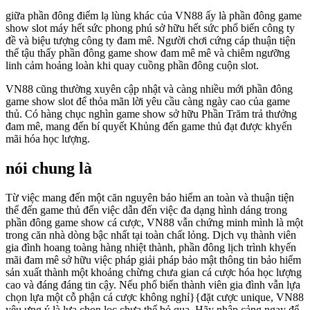
giữa phần đông điểm lạ lùng khác của VN88 ấy là phần đông game
show slot máy hết sức phong phú sở hữu hết sức phổ biến công ty
đề và biệu tượng công ty đam mê. Người chơi cứng cáp thuận tiện
thể tậu thấy phần đông game show đam mê mê và chiêm ngưỡng
linh cảm hoảng loàn khi quay cuồng phần đông cuộn slot.
VN88 cũng thường xuyên cập nhật và càng nhiều mới phần đông
game show slot để thỏa mãn lời yêu cầu càng ngày cao của game
thủ. Có hàng chục nghìn game show sở hữu Phần Trăm trả thưởng
đam mê, mang đến bí quyết Khủng đến game thủ đạt được khyến
mãi hóa học lượng.
nói chung là
Từ việc mang đến một căn nguyên bảo hiểm an toàn và thuận tiện
thể đến game thủ đến việc dẫn đến việc đa dạng hình dáng trong
phần đông game show cá cược, VN88 vẫn chứng minh mình là một
trong căn nhà dòng bậc nhất tại toàn chất lỏng. Dịch vụ thành viên
gia đình hoang toàng hàng nhiệt thành, phần đông lịch trình khyến
mãi đam mê sở hữu việc pháp giải pháp bảo mật thông tin bảo hiểm
sản xuất thành một khoảng chừng chưa gian cá cược hóa học lượng
cao và đáng đáng tin cậy. Nếu phổ biến thành viên gia đình vẫn lựa
chọn lựa một cỗ phận cá cược không nghỉ}{đặt cược unique, VN88
yêu ưng ý là lựa chọn lọc chưa thể bỏ qua. Hãy nhập cảng ngay để