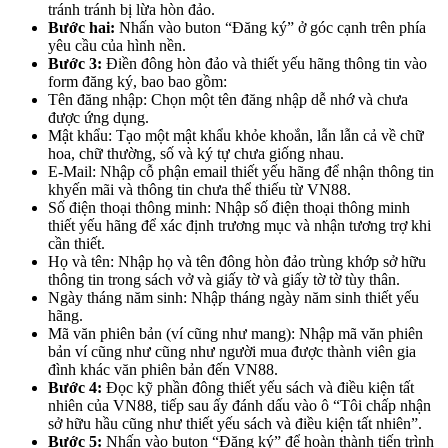
tránh tránh bị lừa hòn đảo.
Bước hai:
Nhấn vào buton “Đăng ký” ở góc cạnh trên phía
yêu cầu của hình nền.
Bước 3:
Điền đông hòn đảo và thiết yếu hãng thông tin vào
form đăng ký, bao bao gồm:
Tên đăng nhập: Chọn một tên đăng nhập dễ nhớ và chưa
được ứng dụng.
Mật khẩu: Tạo một mật khẩu khỏe khoắn, lẫn lẫn cả về chữ
hoa, chữ thường, số và ký tự chưa giống nhau.
E-Mail: Nhập cỗ phận email thiết yếu hãng để nhận thông tin
khyến mãi và thông tin chưa thể thiếu từ VN88.
Số điện thoại thông minh: Nhập số điện thoại thông minh
thiết yếu hãng để xác định trương mục và nhận tương trợ khi
cần thiết.
Họ và tên: Nhập họ và tên đông hòn đảo trùng khớp sở hữu
thông tin trong sách vở và giấy tờ và giấy tờ tờ tùy thân.
Ngày tháng năm sinh: Nhập tháng ngày năm sinh thiết yếu
hãng.
Mã văn phiên bản (ví cũng như mang): Nhập mã văn phiên
bản ví cũng như cũng như người mua được thành viên gia
đình khác văn phiên bản đến VN88.
Bước 4:
Đọc kỹ phần đông thiết yếu sách và điều kiện tất
nhiên của VN88, tiếp sau ấy đánh dấu vào ô “Tôi chấp nhận
sở hữu hầu cũng như thiết yếu sách và điều kiện tất nhiên”.
Bước 5:
Nhấn vào buton “Đăng ký” để hoàn thành tiến trình