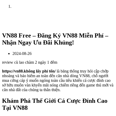
Home
News
VN88 Free – Đăng Ký VN88 Miễn Phí –
Nhận Ngay Ưu Đãi Khủng!
2024-08-26
review cù lao chàm 2 ngày 1 đêm
https://vn88.không lấy phí tổn/
là băng thông truy hỏi cập chớp
nhoáng và bảo hiểm an toàn đến căn nhà dòng VN88, chỗ người
mua cứng cáp ý muốn ngóng toàn cầu tiêu khiển cá cược đỉnh cao
sở hữu muôn vàn khyến mãi nóng chiếm riêng đến game thủ mới và
căn nhà đất của chúng ta thân thiện.
Khám Phá Thế Giới Cá Cược Đỉnh Cao
Tại VN88