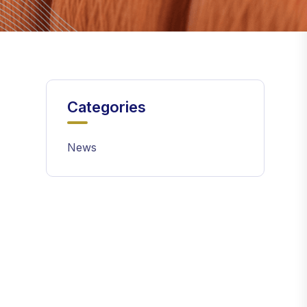
Categories
News