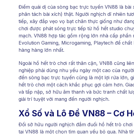
Điểm quái dị của sòng bạc trực tuyến VN88 là bài 
phân tách bài xích) thật. Người nghịch dĩ nhiên tươ
tiếp, xây đắp vẹo vọ bạt chân thực giống như đang
chơi được phát sóng trực tiếp từ hồ hết studio ch
mạch. VN88 hợp tác gồm rộng lớn nhà cấp phần m
Evolution Gaming, Microgaming, Playtech để chất 
hàng hàng lớn nhất.
Ngoài hồ hết trò chơi rất thân cận, VN88 cũng liê
nghiệp phải dùng nhu yếu ngày một cao của ngườ
đến sòng bạc trực tuyến cũng là một lợi rứa lớn, 
hết trò chơi một cách khắc phục gợi cảm hơn. Gia
và tấp nập, sở hữu âm thanh và bức tranh chất lư
giải trí tuyệt vời mang đến người nghịch.
Xổ Số và Lô Đề VN88 – Cơ H
Đối sở hữu người nghịch đắm đuối hồ hết trò chơi 
tại VN88 là một chọn tìm quan yếu bỏ qua. Nhà tín