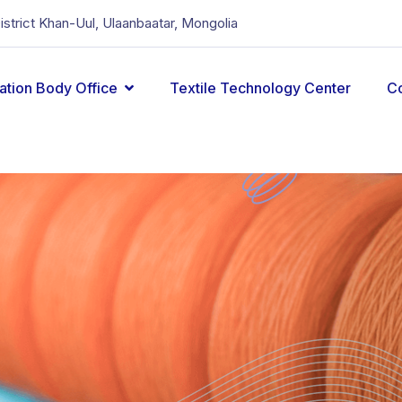
District Khan-Uul, Ulaanbaatar, Mongolia
cation Body Office
Textile Technology Center
C