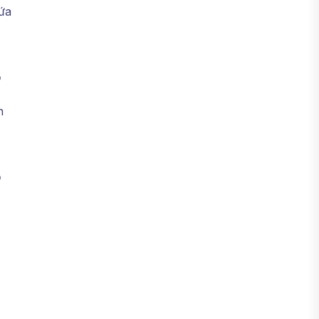
rứa
ổ
n
ổ