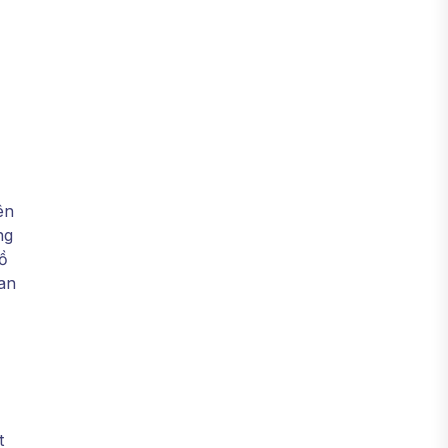
ên
ng
hồ
uan
t