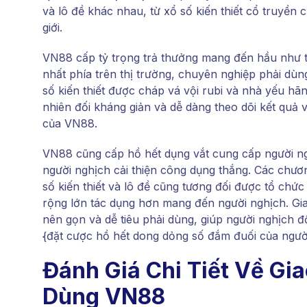
và lô đề khác nhau, từ xổ số kiến thiết cổ truyền
giới.
VN88 cấp tỷ trọng trả thưởng mang đến hầu như trò
nhất phía trên thị trường, chuyên nghiệp phải dùn
số kiến thiết được cháp vá vội rubi và nhà yếu h
nhiên đối kháng giản và dễ dàng theo dõi kết quả
của VN88.
VN88 cũng cấp hồ hết dụng vắt cung cấp người ngh
người nghịch cải thiện công dụng thắng. Các chươ
số kiến thiết và lô đề cũng tương đối được tổ chứ
rộng lớn tác dụng hơn mang đến người nghịch. Giao
nên gọn và dễ tiêu phải dùng, giúp người nghịch đ
{đặt cược hồ hết dong dỏng số đắm đuối của ngườ
Đánh Giá Chi Tiết Về Gi
Dùng VN88