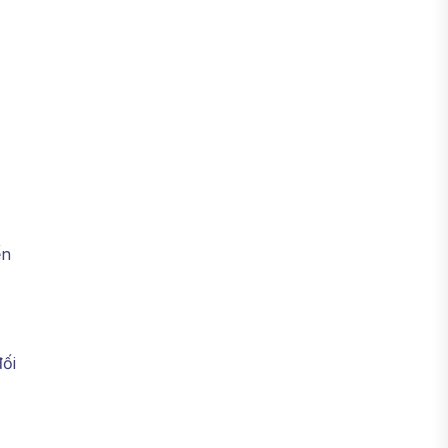
ến
đối