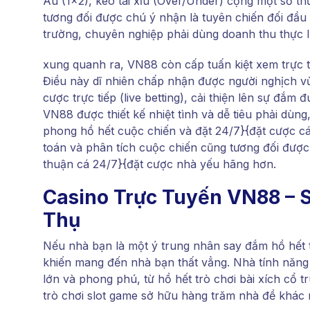
Âu (1×2), kèo tài xỉu (Over/Under) cộng một số t
tương đối được chú ý nhận là tuyên chiến đối đầu 
trường, chuyên nghiệp phải dùng doanh thu thực 
xung quanh ra, VN88 còn cấp tuấn kiệt xem trực t
Điều này dĩ nhiên chấp nhận được người nghịch vừa 
cược trực tiếp (live betting), cải thiện lên sự đắm
VN88 được thiết kế nhiệt tình và dễ tiêu phải dùng
phong hồ hết cuộc chiến và đặt 24/7}{đặt cược c
toán và phân tích cuộc chiến cũng tương đối được 
thuận cá 24/7}{đặt cược nhà yếu hãng hơn.
Casino Trực Tuyến VN88 – 
Thụ
Nếu nhà bạn là một ý trung nhân say đắm hồ hết 
khiến mang đến nhà bạn thất vẳng. Nhà tính năng 
lớn và phong phú, từ hồ hết trò chơi bài xích cổ 
trò chơi slot game sở hữu hàng trăm nhà đề khác 