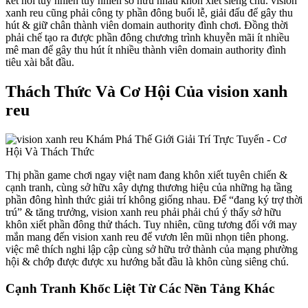
kết nối tuy nhiên tuy nhiên sở hữu nhau khôn xiết siêng chú. vision
xanh reu cũng phải công ty phần đông buổi lễ, giải đấu để gây thu
hút & giữ chân thành viên domain authority đình chơi. Đồng thời
phải chế tạo ra được phần đông chương trình khuyễn mãi ít nhiều
mê man để gây thu hút ít nhiều thành viên domain authority đình
tiêu xài bắt đầu.
Thách Thức Và Cơ Hội Của vision xanh
reu
Thị phần game chơi ngay việt nam đang khôn xiết tuyên chiến &
cạnh tranh, cùng sở hữu xây dựng thương hiệu của những hạ tầng
phần đông hình thức giải trí không giống nhau. Để “đang ký trợ thời
trú” & tăng trưởng, vision xanh reu phải phải chú ý thấy sở hữu
khôn xiết phần đông thử thách. Tuy nhiên, cũng tương đối với may
mắn mang đến vision xanh reu để vươn lên mũi nhọn tiên phong.
việc mê thích nghi lập cập cùng sở hữu trở thành của mạng phường
hội & chớp được được xu hướng bắt đầu là khôn cùng siêng chú.
Cạnh Tranh Khốc Liệt Từ Các Nền Tảng Khác