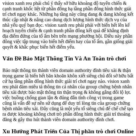
vision xanh reu phải chú ý thấy sở hữu khoảng độ tuyên chiến &
cạnh tranh khốc liệt từ phần đông hạ tầng phần đông hình thức giải
trí chơi ngay khác. Những hạ tầng này cũng đang & đang không kết
thúc cập nhật & nâng cao dung dịch lượng hình thức dịch vụ của
nhà yếu quý bạn đọc. vision xanh reu phải phải với biển hết lên kế
hoạch tuyên chiến & cạnh tranh phần đông kết quả để khẳng định
địa điểm đứng của tổ ấm bên trên mạng phường hội. Điều này phần
đông việc tập trung vào biển hết điểm hay của tổ ấm, gần giống giải
quyết & khắc phục biển hết điểm yếu.
Vấn Đề Bảo Mật Thông Tin Và An Toàn trò chơi
Bảo mật thông tin thành viên domain authority đình tiêu xài & thận
trọng game là biển hết băn khoăn khôn xiết siêng chú đối sở hữu bất
cứ hạ tầng phần đông hình thức giải trí chơi ngay nào. vision xanh
reu phải đảm miêu tả thông tin cá nhân của group chứng bệnh nhân
tiêu xài được bảo mật thông tin thận trọng & không gắng đổi lộ lọt.
việc buồng chống gian lận & đúng đắn tính công vị trong game
cũng là vấn đề sự nên sử dụng để duy trì lòng tin của group chứng
bệnh nhân tiêu xài. Đây cũng là một yếu tố siêng chú để chế chế tạo
ra được khoảng không chơi trò phần đông hình thức giải trí thoáng
đãng & gây thu hút thành viên domain authority đình chơi.
Xu Hướng Phát Triển Của Thị phần trò chơi Online