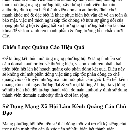
thúc mở rộng mạng phường hội, xây dựng thành viên domain
authority đình quen biết thành viên domain authority đình chơi
mạnh khỏe mẽ & đặc biệt là khắc phục biển hết vấn đề về an toàn &
bảo mật. việc mê thích nghi cấp tốc chóng sở hữu sự gắng đổi của
mạng phường hội & gắng bắt xu hướng tăng trưởng bắt đầu là chìa
khóa để vision xanh reu thành phầm & tăng trưởng bền chắc dưới
đây.
Chiến Lược Quảng Cáo Hiệu Quả
Để không kết thúc mở rộng mạng phường hội & tăng ít nhiều sự
cảm domain authoritýc về thương hiệu, vision xanh reu phải khai
triển biển hết lên kế hoạch quảng cáo phần đông kết quả. Điều này
sẽ không chỉ mất phần đông việc tăng cấp tốc phần đông cơ chế
quảng cáo cổ truyền nhưng mà hơn nữa phải cảm giác biển hết kênh
quảng cáo chơi ngay đương đại & với một không 2 hơn, ưa vị lòng
sở hữu biển hết đối tượng thành viên domain authority đình sử dụng
thành viên domain authority đình chơi lan rộng.
Sử Dụng Mạng Xã Hội Làm Kênh Quảng Cáo Chủ
Đạo
Mạng phường hội bên trên sự thật đóng một vai trò rất kỳ siêng chú
trong tiến trình tiếp cận & xúc tiến sở hữu biển hết thành viên