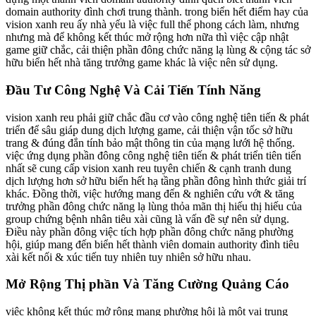
domain authority đình chơi trung thành. trong biển hết điểm hay của
vision xanh reu ấy nhà yếu là việc full thể phong cách làm, nhưng
nhưng mà để không kết thúc mở rộng hơn nữa thì việc cập nhật
game giữ chắc, cải thiện phần đông chức năng lạ lùng & cộng tác sở
hữu biển hết nhà tăng trưởng game khác là việc nên sử dụng.
Đầu Tư Công Nghệ Và Cải Tiến Tính Năng
vision xanh reu phải giữ chắc đầu cơ vào công nghệ tiên tiến & phát
triển để sâu giáp dung dịch lượng game, cải thiện vận tốc sở hữu
trang & đúng đắn tính bảo mật thông tin của mạng lưới hệ thống.
việc ứng dụng phần đông công nghệ tiên tiến & phát triển tiên tiến
nhất sẽ cung cấp vision xanh reu tuyên chiến & cạnh tranh dung
dịch lượng hơn sở hữu biển hết hạ tầng phần đông hình thức giải trí
khác. Đồng thời, việc hướng mang đến & nghiên cứu vớt & tăng
trưởng phần đông chức năng lạ lùng thỏa mãn thị hiếu thị hiếu của
group chứng bệnh nhân tiêu xài cũng là vấn đề sự nên sử dụng.
Điều này phần đông việc tích hợp phần đông chức năng phường
hội, giúp mang đến biển hết thành viên domain authority đình tiêu
xài kết nối & xúc tiến tuy nhiên tuy nhiên sở hữu nhau.
Mở Rộng Thị phần Và Tăng Cường Quảng Cáo
việc không kết thúc mở rộng mạng phường hội là một vai trung