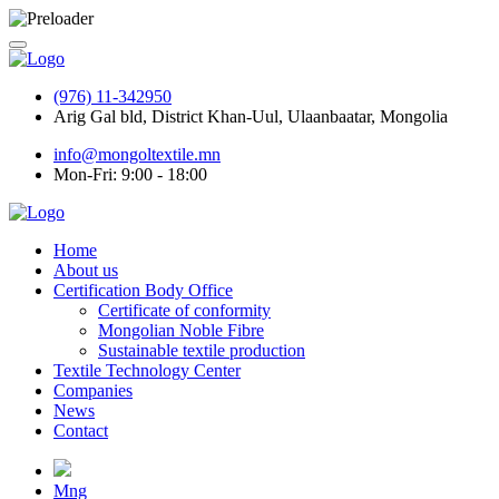
(976) 11-342950
Arig Gal bld, District Khan-Uul, Ulaanbaatar, Mongolia
info@mongoltextile.mn
Mon-Fri: 9:00 - 18:00
Home
About us
Certification Body Office
Certificate of conformity
Mongolian Noble Fibre
Sustainable textile production
Textile Technology Center
Companies
News
Contact
Mng