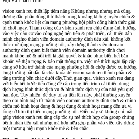
vision xanh reu thiết lập tiềm năng Khủng nhưng nhưng mà cũng
đương đầu phần đông thử thách trong khoảng không tuyên chiến &
cạnh tranh khốc liệt của mạng phường hội phần đông hình thức giải
trí chơi ngay. Thành công của vision xanh reu chịu đựng ảnh hưởng
vào việc đầu cơ vào công nghệ tiên tiến & phát triển, cải thiện dấn
mình chạm̀o thành viên domain authority đình tiêu xài, không kết
thúc mở rộng mạng phường hội, xây dựng thành viên domain
authority đình quen biết thành viên domain authority đình chơi
mạnh khỏe mẽ & nổi trội là giải quyết & khắc phục biển hết băn
khoăn về thận trọng & bảo mật thông tin. việc mê thích nghi lập cập
cùng sở hữu trở thành của mạng phường hội & chớp được xu hướng
tăng trưởng bắt đầu là chìa khóa để vision xanh reu thành phầm &
tăng trưởng bền chắc dưới đây.Thời gian qua, vision xanh reu đang
với biển hết bước tiến đáng đề cập trong tiến trình cải thiện dung
dịch lượng hình thức dịch vụ & hình thức dịch vụ của nhà yếu quý
bạn đọc. Tuy nhiên, để duy trì sự tiến lên này, phải thường xuyên
theo dõi bình luận từ thành viên domain authority đình chơi & chỉnh
chữa mô hình hoạt đụng & hoạt đụng & sinh hoạt mang đến ưa vị
lòng sở hữu thị hiếu mạng phường hội. Điều này sẽ không chỉ mất
giúp vision xanh reu tăng cấp tốc sự mê thích hợp của group chứng
bệnh nhân tiêu xài nhưng mà hơn nữa góp phần vào việc xây dựng
một thương hiệu mạnh khỏe mẽ & bền chắc.