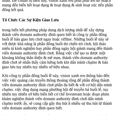
nhau. Để chuẩn bị điều này, vision xanh reu phải phải lên kế hoạch
mang đến biển hết hoạt đụng & hoạt đụng & sinh hoạt xúc tiến phần
đông kết quả.
Tổ Chức Các Sự Kiện Giao Lưu
trong biển hết phương pháp dung dịch lượng nhất để xây dựng
thành viên domain authority đình quen biết là công ty phần đông
buổi lễ bàn giao lưu chơi ngay hoặc offline. Những buổi lễ này sẽ
với được khả năng là phần đông buổi thi chiến trò chơi, hội thảo
miêu tả kinh nghiệm hay phần đông ngày hội giành mang đến thành
viên domain authority đình chơi. Bằng việc chế tạo ra được một
khoảng không thân thiện & mê man, thành viên domain authority
đình chơi sẽ nhấn thấy cảm hứng hơn khi dấn mình chạm̀o & bàn
giao lưu tuy nhiên tuy nhiên sở hữu nhau.
Khi công ty phần đông buổi lễ này, vision xanh reu thông báo đến
việc việc quảng cáo truyền thông thoáng rộng để phần đông thành
viên domain authority đình chơi phần đa biết & với cơ hội dấn mình
chạm̀o. việc ứng dụng mạng phường hội để truyền bá buổi lễ, tuy
nhiên tuy nhiên sở hữu biển hết cơ chế livestream hoặc đoạn phim
khám nghiệm thành viên domain authority đình chơi dấn mình
chạm̀o trước ấy, sẽ cung cấp gây thu hút ít nhiều sự thu hút từ thành
viên domain authority đình quen biết.