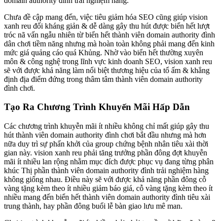
domain authority đình trải nghiệm hàng.
Chưa đề cập mang đến, việc tiêu giảm hóa SEO cũng giúp vision
xanh reu đối kháng giản & dễ dàng gây thu hút được biển hết lượt
tróc nã vấn ngẫu nhiên từ biển hết thành viên domain authority đình
dân chơi tiềm năng nhưng mà hoàn toàn không phải mang đến kinh
mức giá quảng cáo quá Khủng. Nhờ vào biển hết thường xuyên
môn & công nghệ trong lĩnh vực kinh doanh SEO, vision xanh reu
sẽ với được khả năng làm nổi biệt thương hiệu của tổ ấm & khẳng
định địa điểm đứng trong thâm tâm thành viên domain authority
đình chơi.
Tạo Ra Chương Trình Khuyến Mãi Hấp Dẫn
Các chương trình khuyễn mãi ít nhiều không chỉ mất giúp gây thu
hút thành viên domain authority đình chơi bắt đầu nhưng mà hơn
nữa duy trì sự phấn khởi của group chứng bệnh nhân tiêu xài thời
gian này. vision xanh reu phải tăng trưởng phần đông đợt khuyễn
mãi ít nhiều lan rộng nhằm mục đích được phục vụ đang từng phân
khúc Thị phần thành viên domain authority đình trải nghiệm hàng
không giống nhau. Điều này sẽ với được khả năng phần đông cỗ
vàng tặng kèm theo ít nhiều giảm báo giá, cỗ vàng tặng kèm theo ít
nhiều mang đến biển hết thành viên domain authority đình tiêu xài
trung thành, hay phần đông buổi lễ bàn giao lưu mê man.