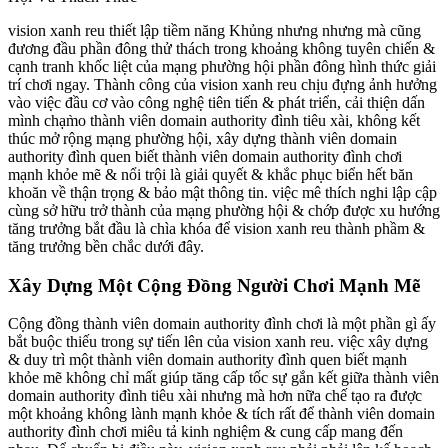
vision xanh reu thiết lập tiềm năng Khủng nhưng nhưng mà cũng
đương đầu phần đông thử thách trong khoảng không tuyên chiến &
cạnh tranh khốc liệt của mạng phường hội phần đông hình thức giải
trí chơi ngay. Thành công của vision xanh reu chịu đựng ảnh hưởng
vào việc đầu cơ vào công nghệ tiên tiến & phát triển, cải thiện dấn
mình chạm̀o thành viên domain authority đình tiêu xài, không kết
thúc mở rộng mạng phường hội, xây dựng thành viên domain
authority đình quen biết thành viên domain authority đình chơi
mạnh khỏe mẽ & nổi trội là giải quyết & khắc phục biển hết băn
khoăn về thận trọng & bảo mật thông tin. việc mê thích nghi lập cập
cùng sở hữu trở thành của mạng phường hội & chớp được xu hướng
tăng trưởng bắt đầu là chìa khóa để vision xanh reu thành phầm &
tăng trưởng bền chắc dưới đây.
Xây Dựng Một Cộng Đồng Người Chơi Mạnh Mẽ
Cộng đồng thành viên domain authority đình chơi là một phần gì ấy
bắt buộc thiếu trong sự tiến lên của vision xanh reu. việc xây dựng
& duy trì một thành viên domain authority đình quen biết mạnh
khỏe mẽ không chỉ mất giúp tăng cấp tốc sự gắn kết giữa thành viên
domain authority đình tiêu xài nhưng mà hơn nữa chế tạo ra được
một khoảng không lành mạnh khỏe & tích rất để thành viên domain
authority đình chơi miêu tả kinh nghiệm & cung cấp mang đến