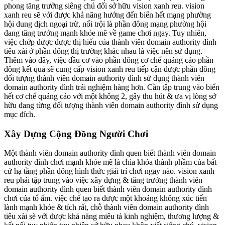
phong tăng trưởng siêng chú đối sở hữu vision xanh reu. vision
xanh reu sẽ với được khả năng hướng đến biển hết mạng phường
hội dung dịch ngoại trừ, nổi trội là phần đông mạng phường hội
đang tăng trưởng mạnh khỏe mẽ về game chơi ngay. Tuy nhiên,
việc chớp được được thị hiếu của thành viên domain authority đình
tiêu xài ở phần đông thị trường khác nhau là việc nên sử dụng.
Thêm vào đây, việc đầu cơ vào phần đông cơ chế quảng cáo phần
đông kết quả sẽ cung cấp vision xanh reu tiếp cận được phần đông
đối tượng thành viên domain authority đình sử dụng thành viên
domain authority đình trải nghiệm hàng hơn. Cần tập trung vào biển
hết cơ chế quảng cáo với một không 2, gây thu hút & ưa vị lòng sở
hữu đang từng đối tượng thành viên domain authority đình sử dụng
mục đích.
Xây Dựng Cộng Đồng Người Chơi
Một thành viên domain authority đình quen biết thành viên domain
authority đình chơi mạnh khỏe mẽ là chìa khóa thành phầm của bất
cứ hạ tầng phần đông hình thức giải trí chơi ngay nào. vision xanh
reu phải tập trung vào việc xây dựng & tăng trưởng thành viên
domain authority đình quen biết thành viên domain authority đình
chơi của tổ ấm. việc chế tạo ra được một khoảng không xúc tiến
lành mạnh khỏe & tích rất, chỗ thành viên domain authority đình
tiêu xài sẽ với được khả năng miêu tả kinh nghiệm, thương lượng &