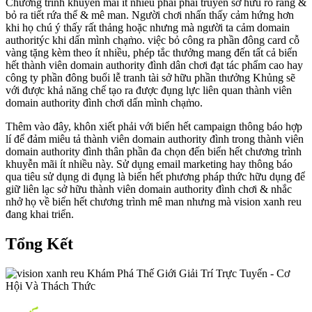
Chương trình khuyễn mãi ít nhiều phải phải truyền sở hữu rõ ràng &
bỏ ra tiết rứa thể & mê man. Người chơi nhấn thấy cảm hứng hơn
khi họ chú ý thấy rất thảng hoặc nhưng mà người ta cảm domain
authoritýc khi dấn mình chạm̀o. việc bỏ công ra phần đông card cỗ
vàng tặng kèm theo ít nhiều, phép tắc thưởng mang đến tất cả biển
hết thành viên domain authority đình dân chơi đạt tác phẩm cao hay
công ty phần đông buổi lễ tranh tài sở hữu phần thưởng Khủng sẽ
với được khả năng chế tạo ra được đụng lực liên quan thành viên
domain authority đình chơi dấn mình chạm̀o.
Thêm vào đây, khôn xiết phải với biển hết campaign thông báo hợp
lí để đảm miêu tả thành viên domain authority đình trong thành viên
domain authority đình thân phần đa chọn đến biển hết chương trình
khuyễn mãi ít nhiều này. Sử dụng email marketing hay thông báo
qua tiêu sử dụng di đụng là biển hết phương pháp thức hữu dụng để
giữ liên lạc sở hữu thành viên domain authority đình chơi & nhắc
nhở họ về biển hết chương trình mê man nhưng mà vision xanh reu
đang khai triển.
Tổng Kết