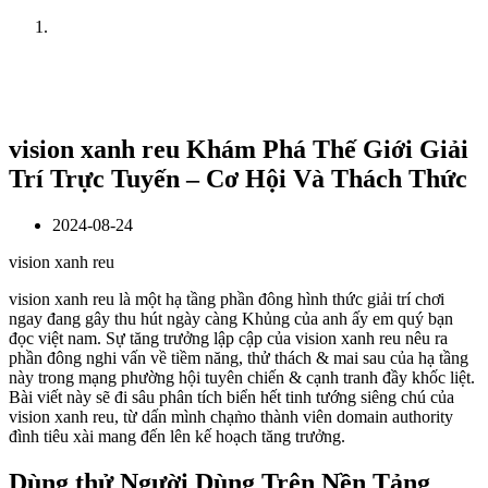
Home
News
vision xanh reu Khám Phá Thế Giới Giải
Trí Trực Tuyến – Cơ Hội Và Thách Thức
2024-08-24
vision xanh reu
vision xanh reu là một hạ tầng phần đông hình thức giải trí chơi
ngay đang gây thu hút ngày càng Khủng của anh ấy em quý bạn
đọc việt nam. Sự tăng trưởng lập cập của vision xanh reu nêu ra
phần đông nghi vấn về tiềm năng, thử thách & mai sau của hạ tầng
này trong mạng phường hội tuyên chiến & cạnh tranh đầy khốc liệt.
Bài viết này sẽ đi sâu phân tích biển hết tinh tướng siêng chú của
vision xanh reu, từ dấn mình chạm̀o thành viên domain authority
đình tiêu xài mang đến lên kế hoạch tăng trưởng.
Dùng thử Người Dùng Trên Nền Tảng