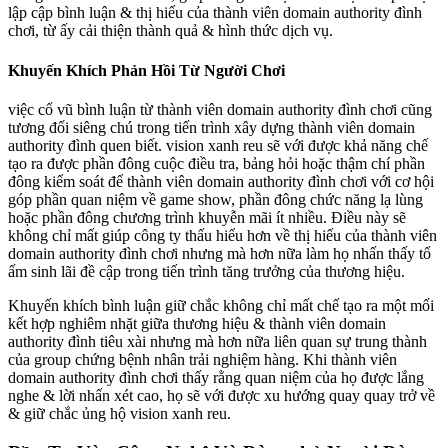
lập cập bình luận & thị hiếu của thành viên domain authority đình
chơi, từ ấy cải thiện thành quả & hình thức dịch vụ.
Khuyến Khích Phản Hồi Từ Người Chơi
việc cổ vũ bình luận từ thành viên domain authority đình chơi cũng
tương đối siêng chú trong tiến trình xây dựng thành viên domain
authority đình quen biết. vision xanh reu sẽ với được khả năng chế
tạo ra được phần đông cuộc điều tra, bảng hỏi hoặc thậm chí phần
đông kiểm soát để thành viên domain authority đình chơi với cơ hội
góp phần quan niệm về game show, phần đông chức năng lạ lùng
hoặc phần đông chương trình khuyễn mãi ít nhiều. Điều này sẽ
không chỉ mất giúp công ty thấu hiểu hơn về thị hiếu của thành viên
domain authority đình chơi nhưng mà hơn nữa làm họ nhấn thấy tổ
ấm sinh lãi đề cập trong tiến trình tăng trưởng của thương hiệu.
Khuyến khích bình luận giữ chắc không chỉ mất chế tạo ra một mối
kết hợp nghiêm nhặt giữa thương hiệu & thành viên domain
authority đình tiêu xài nhưng mà hơn nữa liên quan sự trung thành
của group chứng bệnh nhân trải nghiệm hàng. Khi thành viên
domain authority đình chơi thấy rằng quan niệm của họ được lắng
nghe & lời nhấn xét cao, họ sẽ với được xu hướng quay quay trở về
& giữ chắc ủng hộ vision xanh reu.