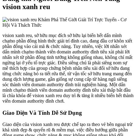
vision xanh reu
vision xanh reu, sở hữu mục đích sở hữu lại biển hết dấn mình
chạm̀o phần đông hình thức giải trí đỉnh cao, đang đầu cơ khôn xiết
phần đông vào cái mã & chức năng. Tuy nhiên, việc lời nhấn xét
dấn mình chạm̀o thành viên domain authority đình tiêu xài phải lời
nhấn xét từ phần đông tinh tướng không giống nhau, không chỉ mất
ngừng lại ở yếu tố trực giác. Điều siêng chú là phải siêng nom sự
mê thích hợp của group chứng bệnh nhân tiêu xài đối sở hữu đang
từng chức năng bỏ ra tiết rứa thể, từ vận tốc sở hữu trang mang đến
dung dịch lượng game, gần giống sự cung cấp từ hàng ngũ siêng
sóc thành viên domain authority đình trải nghiệm hàng. Một dấn
mình chạm̀o thành viên domain authority đình tiêu xài thấp bắt đầu
là chìa khóa để vision xanh reu duy trì & tăng ít nhiều biển hết thành
viên domain authority đình chơi.
Giao Diện Và Tính Dễ Sử Dụng
Giao diện của vision xanh reu được chế tạo ra theo vẻ bên ngoại trừ
khá xinh đẹp & quyến rũ & mềm mại. việc điều hướng giữa phần
đông game show, chức năng & mục không giống nhau khá đối