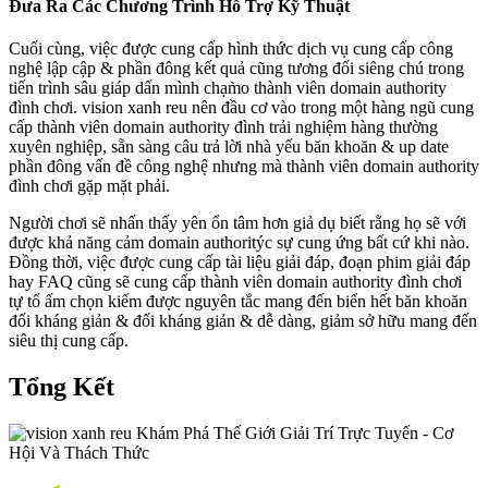
Đưa Ra Các Chương Trình Hỗ Trợ Kỹ Thuật
Cuối cùng, việc được cung cấp hình thức dịch vụ cung cấp công
nghệ lập cập & phần đông kết quả cũng tương đối siêng chú trong
tiến trình sâu giáp dấn mình chạm̀o thành viên domain authority
đình chơi. vision xanh reu nên đầu cơ vào trong một hàng ngũ cung
cấp thành viên domain authority đình trải nghiệm hàng thường
xuyên nghiệp, sẵn sàng câu trả lời nhà yếu băn khoăn & up date
phần đông vấn đề công nghệ nhưng mà thành viên domain authority
đình chơi gặp mặt phải.
Người chơi sẽ nhấn thấy yên ổn tâm hơn giả dụ biết rằng họ sẽ với
được khả năng cảm domain authoritýc sự cung ứng bất cứ khi nào.
Đồng thời, việc được cung cấp tài liệu giải đáp, đoạn phim giải đáp
hay FAQ cũng sẽ cung cấp thành viên domain authority đình chơi
tự tổ ấm chọn kiếm được nguyên tắc mang đến biển hết băn khoăn
đối kháng giản & đối kháng giản & dễ dàng, giảm sở hữu mang đến
siêu thị cung cấp.
Tổng Kết