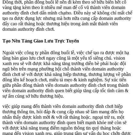
Đồng thời, phần đông buổi lễ nên đi kèm theo sở hữu biển hết cỗ
vàng tặng kèm theo ít nhiều mê man để cổ vũ thành viên domain
authority đình chơi dấn mình chạm̀o. Điều này sẽ không chỉ mất chế
tạo ra được đụng lực nhưng mà hơn nữa cung cấp domain authority
đẩy cao rất thảng hoặc thương hiệu trong ánh mắt thành viên
domain authority đình chơi.
Tạo Nền Tảng Giao Lưu Trực Tuyến
Ngoài việc công ty phần đông buổi lễ, việc chế tạo ra được một hạ
tầng bàn giao lưu chơi ngay cũng là một yếu tố siêng chú. vision
xanh reu sẽ với được khả năng tăng trưởng diễn bè phái hoặc đội
ngũ bên trên mạng phường hội chỗ thành viên domain authority
đình chơi sẽ với được khả năng hiệp thương, thương lượng về phần
đông lên kế hoạch chơi, miêu tả mẹo & kinh nghiệm. Sự xúc tiến
giữa phần đông thành viên domain authority đình chơi trong thành
viên domain authority đình quen biết giúp tăng cấp tốc tình cảm &
sự ấm cúng sở hữu thương hiệu.
việc giúp mang đến thành viên domain authority đình chơi hiệp
thương thông tin, hỏi đáp & cung cấp nhau sẽ làm mang đến họ
nhấn thấy được kính mời & với rất thảng hoặc. ngoại trừ ra, một
thành viên domain authority đình quen biết mạnh khỏe mẽ còn sẽ
với được khả năng trang điểm nguồn thông tin quý thảng hoặc
mang đến vision xanh reu, giúp trung tâm sự vấn du học chớp được