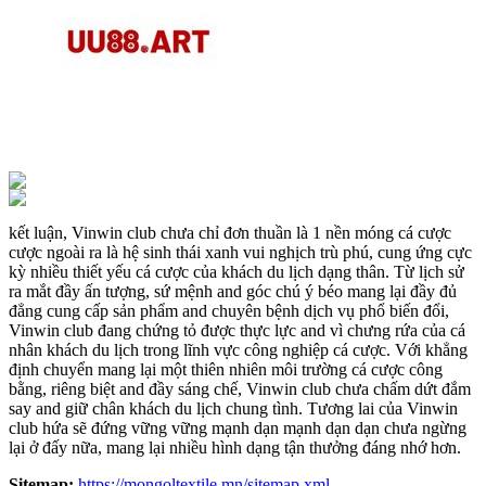
kết luận, Vinwin club chưa chỉ đơn thuần là 1 nền móng cá cược
cược ngoài ra là hệ sinh thái xanh vui nghịch trù phú, cung ứng cực
kỳ nhiều thiết yếu cá cược của khách du lịch dạng thân. Từ lịch sử
ra mắt đầy ấn tượng, sứ mệnh and góc chú ý béo mang lại đầy đủ
đẳng cung cấp sản phẩm and chuyên bệnh dịch vụ phổ biến đổi,
Vinwin club đang chứng tỏ được thực lực and vì chưng rứa của cá
nhân khách du lịch trong lĩnh vực công nghiệp cá cược. Với khẳng
định chuyển mang lại một thiên nhiên môi trường cá cược công
bằng, riêng biệt and đầy sáng chế, Vinwin club chưa chấm dứt đắm
say and giữ chân khách du lịch chung tình. Tương lai của Vinwin
club hứa sẽ đứng vững vững mạnh dạn mạnh dạn dạn chưa ngừng
lại ở đấy nữa, mang lại nhiều hình dạng tận thưởng đáng nhớ hơn.
Sitemap:
https://mongoltextile.mn/sitemap.xml