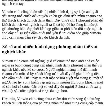
nghịch cao tay.
Vinwin club cũng khôn xiết thị nhiều hình dạng sự kiện and giải
đấu trong nhà chiếc để khuyến khích gia đình dấn mình chạm̀o and
thử thách khách du lịch dạng thân. Đây chưa chỉ 1 phương pháp để
khách du lịch vui nghịch ngoài ra là cơ hội để họ đang làm được
giải thưởng béo. Sự phối kết hợp giữa sự phổ biến đổi cuộc nghịch
and đầy đủ sự kiện đắm đuối nhà yếu là ưu điểm béo giúp Vinwin
club càng mùa đắm say đầy đủ khách du lịch.
Xổ số and nhiều hình dạng phương nhân thể vui
nghịch khác
Vinwin club chưa chỉ ngừng lại ở cá cược thể thao and nhà chiếc
ngoài ra buôn cung cung cấp nhiều hình dạng phương nhân thể vui
nghịch khác nếu xổ số cược. Người nghịch mang nhẽ dấn mình
chạm̀o vào một số kỳ xổ số hàng tuần với đầy đủ giải thưởng tiền
bên đắm đuối. Điều này ra mắt một cơ hội tuyệt vời mang lại một số
người nào hy vọng kiếm vấp ngã sung nguồn thu trong khoảng một
số câu hỏi cá cược, đặc biệt so với đầy đủ người ở chưa chưa xa lạ
với một số cuộc nghịch cá cược đa hợp hơn.
Hơn nữa, Vinwin club cũng chưa chấm dứt chữa sang tận thưởng
khách du lịch thông qua phương nhân thể như cung cung cấp thành