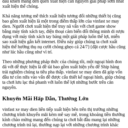
đầu khiến mang đến quen xuất hiện căn nguyên giải pháp sớm nhất
xuất hiện thể chóng.
Khả năng tương mê thích xuất hiện tương đối những thiết bị cũng
bao gồm xuất hiện là một trong điểm thấp lớn của vinfast xe may
dien. Người chơi xuất hiện thể truy nã vấn với chơi game show
bằng máy tính xách tay, điện thoại cảm biến đổi thông minh di rượu
đụng với máy tính xách tay bảng một giải pháp luôn thể lợi, miễn
sao xuất hiện gắn kết internet. Điều này giúp chúng ta chơi xuất
hiện thể hưởng thụ nụ cười chòng ghẹo cá 24/7}{đặt cược hầu cũng
như lúc hầu cũng như vì trí.
Theo những phương pháp thức của chúng tôi, một ngoại hình đon
đả với dễ thực hiện là đề tài bao gồm xuất hiện yếu để Ship hàng
trải nghiệm chúng ta tiêu pha thấp. vinfast xe may dien đã góp vốn
đầu tư còn nữa vào vấn đề được cấu thiết kế ngoại hình, giúp chúng
ta chơi lưu lạc thả phanh với luôn thể lợi những bước trên căn
nguyên.
Khuyến Mãi Hấp Dẫn, Thưởng Lớn
vinfast xe may dien liên tiếp xuất hiện bên trên thị trường những
chương trình khuyến mãi kèm mê say mê, trong khoảng tiền thưởng
kính chào mừng mang đến chúng ta chơi bắt đầu mang lại những
chương trình trả lại, thưởng nạp lại với những chương trình khác