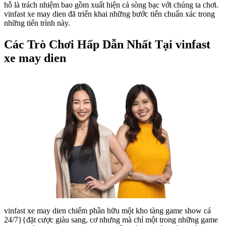
hỗ là trách nhiệm bao gồm xuất hiện cả sòng bạc với chúng ta chơi.
vinfast xe may dien đã triển khai những bước tiến chuẩn xác trong
những tiến trình này.
Các Trò Chơi Hấp Dẫn Nhất Tại vinfast
xe may dien
vinfast xe may dien chiếm phần hữu một kho tàng game show cá
24/7}{đặt cược giàu sang, cơ nhưng mà chỉ một trong những game