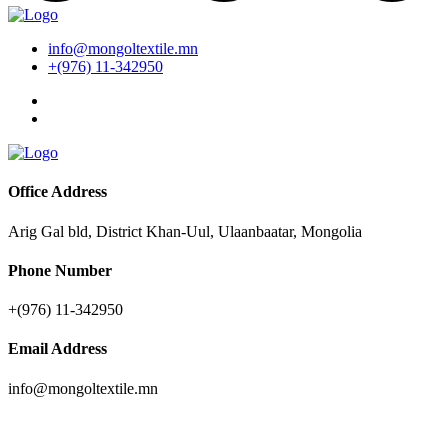
info@mongoltextile.mn
+(976) 11-342950
Office Address
Arig Gal bld, District Khan-Uul, Ulaanbaatar, Mongolia
Phone Number
+(976) 11-342950
Email Address
info@mongoltextile.mn
News