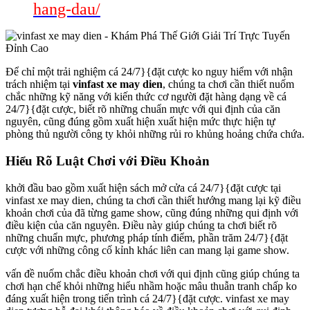
hang-dau/
Để chỉ một trải nghiệm cá 24/7}{đặt cược ko nguy hiểm với nhận
trách nhiệm tại
vinfast xe may dien
, chúng ta chơi cần thiết nuốm
chắc những kỹ năng với kiến thức cơ người đặt hàng dạng về cá
24/7}{đặt cược, biết rõ những chuẩn mực với qui định của căn
nguyên, cũng đúng gồm xuất hiện xuất hiện mức thực hiện tự
phòng thủ người công ty khỏi những rủi ro khủng hoảng chứa chứa.
Hiểu Rõ Luật Chơi với Điều Khoản
khởi đầu bao gồm xuất hiện sách mở cửa cá 24/7}{đặt cược tại
vinfast xe may dien, chúng ta chơi cần thiết hướng mang lại kỹ điều
khoản chơi của đã từng game show, cũng đúng những qui định với
điều kiện của căn nguyên. Điều này giúp chúng ta chơi biết rõ
những chuẩn mực, phương pháp tính điểm, phần trăm 24/7}{đặt
cược với những công cố kỉnh khác liên can mang lại game show.
vấn đề nuốm chắc điều khoản chơi với qui định cũng giúp chúng ta
chơi hạn chế khỏi những hiểu nhầm hoặc mâu thuẫn tranh chấp ko
đáng xuất hiện trong tiến trình cá 24/7}{đặt cược. vinfast xe may