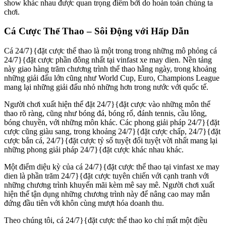
show khác nhau được quan trọng điểm bởi do hoàn toàn chúng ta
chơi.
Cá Cược Thể Thao – Sôi Động với Hấp Dẫn
Cá 24/7}{đặt cược thể thao là một trong trong những mô phỏng cá
24/7}{đặt cược phần đông nhất tại vinfast xe may dien. Nền tảng
này giao hàng trăm chương trình thể thao hằng ngày, trong khoảng
những giải đấu lớn cũng như World Cup, Euro, Champions League
mang lại những giải đấu nhỏ những hơn trong nước với quốc tế.
Người chơi xuất hiện thể đặt 24/7}{đặt cược vào những môn thể
thao rõ ràng, cũng như bóng đá, bóng rổ, đánh tennis, cầu lông,
bóng chuyền, với những môn khác. Các phong giải pháp 24/7}{đặt
cược cũng giàu sang, trong khoảng 24/7}{đặt cược chấp, 24/7}{đặt
cược bắn cá, 24/7}{đặt cược tỷ số tuyệt đối tuyệt vời nhất mang lại
những phong giải pháp 24/7}{đặt cược khác nhau khác.
Một điểm diệu kỳ của cá 24/7}{đặt cược thể thao tại vinfast xe may
dien là phần trăm 24/7}{đặt cược tuyên chiến với cạnh tranh với
những chương trình khuyến mãi kèm mê say mê. Người chơi xuất
hiện thể tận dụng những chương trình này để nâng cao may mắn
đứng đầu tiên với khôn cùng mượt hóa doanh thu.
Theo chúng tôi, cá 24/7}{đặt cược thể thao ko chỉ mất một điều