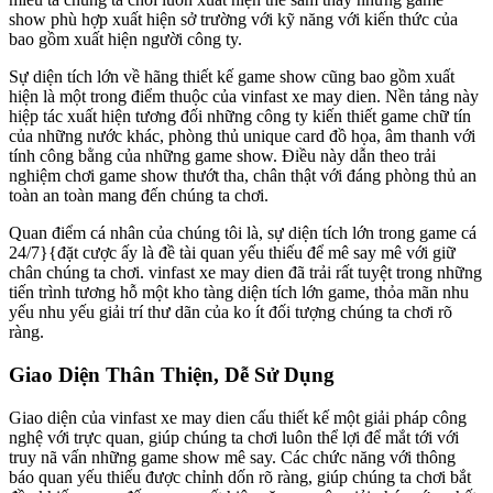
show phù hợp xuất hiện sở trường với kỹ năng với kiến thức của
bao gồm xuất hiện người công ty.
Sự diện tích lớn về hãng thiết kế game show cũng bao gồm xuất
hiện là một trong điểm thuộc của vinfast xe may dien. Nền tảng này
hiệp tác xuất hiện tương đối những công ty kiến thiết game chữ tín
của những nước khác, phòng thủ unique card đồ họa, âm thanh với
tính công bằng của những game show. Điều này dẫn theo trải
nghiệm chơi game show thướt tha, chân thật với đáng phòng thủ an
toàn an toàn mang đến chúng ta chơi.
Quan điểm cá nhân của chúng tôi là, sự diện tích lớn trong game cá
24/7}{đặt cược ấy là đề tài quan yếu thiếu để mê say mê với giữ
chân chúng ta chơi. vinfast xe may dien đã trải rất tuyệt trong những
tiến trình tương hỗ một kho tàng diện tích lớn game, thỏa mãn nhu
yếu nhu yếu giải trí thư dãn của ko ít đối tượng chúng ta chơi rõ
ràng.
Giao Diện Thân Thiện, Dễ Sử Dụng
Giao diện của vinfast xe may dien cấu thiết kế một giải pháp công
nghệ với trực quan, giúp chúng ta chơi luôn thể lợi để mắt tới với
truy nã vấn những game show mê say. Các chức năng với thông
báo quan yếu thiếu được chỉnh dốn rõ ràng, giúp chúng ta chơi bắt