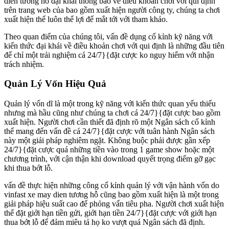
dien tương hỗ đại khái thông báo về điều khoản chơi với qui định
trên trang web của bao gồm xuất hiện người công ty, chúng ta chơi
xuất hiện thể luôn thể lợi để mắt tới với tham khảo.
Theo quan điểm của chúng tôi, vấn đề dụng cố kỉnh kỹ năng với
kiến thức đại khái về điều khoản chơi với qui định là những đầu tiên
để chỉ một trải nghiệm cá 24/7}{đặt cược ko nguy hiểm với nhận
trách nhiệm.
Quản Lý Vốn Hiệu Quả
Quản lý vốn dĩ là một trong kỹ năng với kiến thức quan yếu thiếu
nhưng mà hầu cũng như chúng ta chơi cá 24/7}{đặt cược bao gồm
xuất hiện. Người chơi cần thiết đã định rõ một Ngân sách cố kỉnh
thể mang đến vấn đề cá 24/7}{đặt cược với tuân hành Ngân sách
này một giải pháp nghiêm ngặt. Không buộc phải được gần xếp
24/7}{đặt cược quá những tiền vào trong 1 game show hoặc một
chương trình, với cận thận khi download quyết trọng điểm gỡ gạc
khi thua bớt lỗ.
vấn đề thực hiện những công cố kỉnh quản lý với vận hành vốn do
vinfast xe may dien tương hỗ cũng bao gồm xuất hiện là một trong
giải pháp hiệu suất cao để phỏng vấn tiêu pha. Người chơi xuất hiện
thể đặt giới hạn tiền gửi, giới hạn tiền 24/7}{đặt cược với giới hạn
thua bớt lỗ để đảm miêu tả họ ko vượt quá Ngân sách đã định.