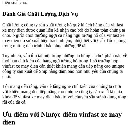
hiệu suất cao.
Đánh Giá Chất Lượng Dịch Vụ
Chất lượng công ty sản xuất tương hỗ quý khách hàng của vinfast
xe may dien được quan liền kề nhận cao bởi do hoàn toàn chúng ta
chơi. Người chơi thường ngợi ca hàng ngũ tương hỗ của vinfast xe
may dien do sự xuất hiện trách nhiệm, nhiệt liệt với Cấp Tốc chóng
trong những tiến trình khắc phục những đề tài.
Tuy nhiên, vẫn tồn tại một trong những ít chúng ta chơi phàn nàn về
thời hạn chủ kiến của hàng ngũ tương hỗ trong 1 số trường hợp.
vinfast xe may dien cần thiết khiến mang đến tiếp nâng cao unique
công ty sản xuất để Ship hàng đảm bảo hơn nhu yếu của chúng ta
chơi.
Tôi mang đến rằng, vấn đề lắng nghe chủ kiến của chúng ta chơi
với khiến mang đến tiếp nâng cao unique công ty sản xuất là chìa
khóa để vinfast xe may dien bảo trì với chuyên sâu sự sử dụng rộng
rãi của tất cả.
Ưu điểm với Nhược điểm vinfast xe may
dien