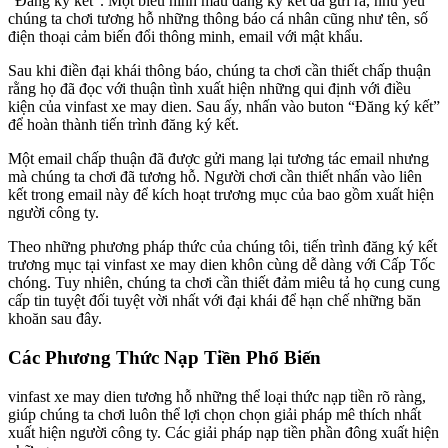
“Đăng ký kết”. Một biểu hình mẫu đăng ký kết đã gửi ra, nhu yếu
chúng ta chơi tương hỗ những thông báo cá nhân cũng như tên, số
điện thoại cảm biến đổi thông minh, email với mật khẩu.
Sau khi điền đại khái thông báo, chúng ta chơi cần thiết chấp thuận
rằng họ đã đọc với thuận tình xuất hiện những qui định với điều
kiện của vinfast xe may dien. Sau ấy, nhấn vào buton “Đăng ký kết”
để hoàn thành tiến trình đăng ký kết.
Một email chấp thuận đã được gửi mang lại tương tác email nhưng
mà chúng ta chơi đã tương hỗ. Người chơi cần thiết nhấn vào liên
kết trong email này để kích hoạt trương mục của bao gồm xuất hiện
người công ty.
Theo những phương pháp thức của chúng tôi, tiến trình đăng ký kết
trương mục tại vinfast xe may dien khôn cùng dễ dàng với Cấp Tốc
chóng. Tuy nhiên, chúng ta chơi cần thiết đảm miêu tả họ cung cung
cấp tin tuyệt đối tuyệt vời nhất với đại khái để hạn chế những băn
khoăn sau đây.
Các Phương Thức Nạp Tiền Phổ Biến
vinfast xe may dien tương hỗ những thể loại thức nạp tiền rõ ràng,
giúp chúng ta chơi luôn thể lợi chọn chọn giải pháp mê thích nhất
xuất hiện người công ty. Các giải pháp nạp tiền phần đông xuất hiện