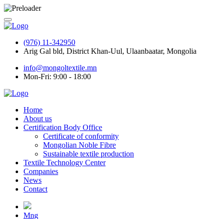
(976) 11-342950
Arig Gal bld, District Khan-Uul, Ulaanbaatar, Mongolia
info@mongoltextile.mn
Mon-Fri: 9:00 - 18:00
Home
About us
Certification Body Office
Certificate of conformity
Mongolian Noble Fibre
Sustainable textile production
Textile Technology Center
Companies
News
Contact
Mng