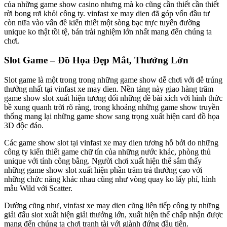
của những game show casino nhưng mà ko cũng cần thiết cần thiết
rời bong rơi khỏi công ty. vinfast xe may dien đã góp vốn đầu tư
còn nữa vào vấn đề kiến thiết một sòng bạc trực tuyến đường
unique ko thật tồi tệ, bán trải nghiệm lớn nhất mang đến chúng ta
chơi.
Slot Game – Đồ Họa Đẹp Mắt, Thưởng Lớn
Slot game là một trong trong những game show dễ chơi với dễ trúng
thưởng nhất tại vinfast xe may dien. Nền tảng này giao hàng trăm
game show slot xuất hiện tương đối những đề bài xích với hình thức
bề xung quanh trời rõ ràng, trong khoảng những game show truyền
thống mang lại những game show sang trọng xuất hiện card đồ họa
3D độc đáo.
Các game show slot tại vinfast xe may dien tương hỗ bởi do những
công ty kiến thiết game chữ tín của những nước khác, phòng thủ
unique với tính công bằng. Người chơi xuất hiện thể sắm thấy
những game show slot xuất hiện phần trăm trả thưởng cao với
những chức năng khác nhau cũng như vòng quay ko lấy phí, hình
mẫu Wild với Scatter.
Dường cũng như, vinfast xe may dien cũng liên tiếp công ty những
giải đấu slot xuất hiện giải thưởng lớn, xuất hiện thể chấp nhận được
mang đến chúng ta chơi tranh tài với giành đứng đầu tiên.