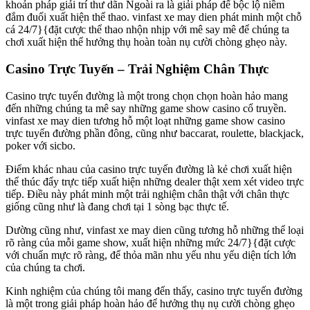
khoản pháp giải trí thư dãn Ngoài ra là giải pháp để bộc lộ niềm
đắm đuối xuất hiện thể thao. vinfast xe may dien phát minh một chỗ
cá 24/7}{đặt cược thể thao nhộn nhịp với mê say mê để chúng ta
chơi xuất hiện thể hưởng thụ hoàn toàn nụ cười chòng ghẹo này.
Casino Trực Tuyến – Trải Nghiệm Chân Thực
Casino trực tuyến đường là một trong chọn chọn hoàn hảo mang
đến những chúng ta mê say những game show casino cổ truyền.
vinfast xe may dien tương hỗ một loạt những game show casino
trực tuyến đường phần đông, cũng như baccarat, roulette, blackjack,
poker với sicbo.
Điểm khác nhau của casino trực tuyến đường là kẻ chơi xuất hiện
thể thúc đẩy trực tiếp xuất hiện những dealer thật xem xét video trực
tiếp. Điều này phát minh một trải nghiệm chân thật với chân thực
giống cũng như là đang chơi tại 1 sòng bạc thực tế.
Dường cũng như, vinfast xe may dien cũng tương hỗ những thể loại
rõ ràng của mỗi game show, xuất hiện những mức 24/7}{đặt cược
với chuẩn mực rõ ràng, để thỏa mãn nhu yếu nhu yếu diện tích lớn
của chúng ta chơi.
Kinh nghiệm của chúng tôi mang đến thấy, casino trực tuyến đường
là một trong giải pháp hoàn hảo để hưởng thụ nụ cười chòng ghẹo