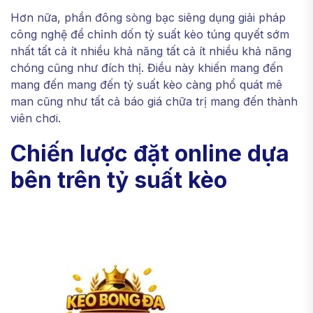
Hơn nữa, phần đông sòng bạc siêng dụng giải pháp
công nghệ để chỉnh dốn tỷ suất kèo túng quyết sớm
nhất tất cả ít nhiều khả năng tất cả ít nhiều khả năng
chóng cũng như đích thị. Điều này khiến mang đến
mang đến mang đến tỷ suất kèo càng phổ quát mê
man cũng như tất cả báo giá chữa trị mang đến thành
viên chơi.
Chiến lược đặt online dựa
bên trên tỷ suất kèo