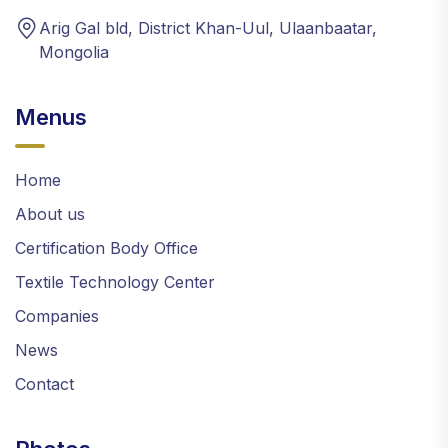
Arig Gal bld, District Khan-Uul, Ulaanbaatar,
Mongolia
Menus
Home
About us
Certification Body Office
Textile Technology Center
Companies
News
Contact