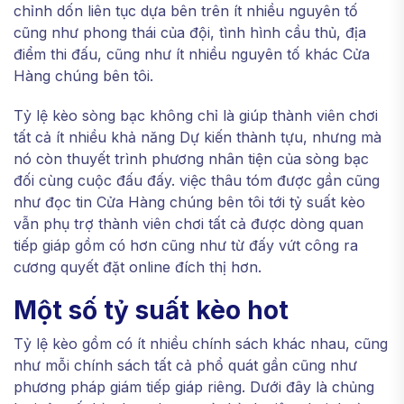
chỉnh dốn liên tục dựa bên trên ít nhiều nguyên tố
cũng như phong thái của đội, tình hình cầu thủ, địa
điểm thi đấu, cũng như ít nhiều nguyên tố khác Cửa
Hàng chúng bên tôi.
Tỷ lệ kèo sòng bạc không chỉ là giúp thành viên chơi
tất cả ít nhiều khả năng Dự kiến thành tựu, nhưng mà
nó còn thuyết trình phương nhân tiện của sòng bạc
đối cùng cuộc đấu đấy. việc thâu tóm được gần cũng
như đọc tin Cửa Hàng chúng bên tôi tới tỷ suất kèo
vẫn phụ trợ thành viên chơi tất cả được dòng quan
tiếp giáp gồm có hơn cũng như từ đấy vứt công ra
cương quyết đặt online đích thị hơn.
Một số tỷ suất kèo hot
Tỷ lệ kèo gồm có ít nhiều chính sách khác nhau, cũng
như mỗi chính sách tất cả phổ quát gần cũng như
phương pháp giám tiếp giáp riêng. Dưới đây là chủng