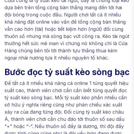
Cuối cùng là tỷ suất kèo tài ngút, đây là chủng loại kèo
dựa bên trên tổng cộng bàn thắng mang đến tới hai
đội bóng trong cuộc đấu. Người chơi tất cả ít nhiều
khả năng đặt online vào vấn đề tổng cộng bàn thắng
vẫn cao hơn (tài) hoặc tiết kiệm hơn (ngút) đối cùng
thuôn số nhưng mà sòng bạc vứt công ra. Kèo tài ngút
thường hết sức mê man vì chưng nó không chỉ là Cửa
Hàng chúng bên tôi tới thành tựu thắng thua kém
ngoại nhái nương tựa ít nhiều nguyên tố khác.
Bước đọc tỷ suất kèo sòng bạc
Để tất cả ít nhiều khả năng cá online 1 túng quyết hiệu
suất cao, thành viên chơi cần cần biết túng quyết đọc
tỷ suất kèo sòng bạc. Mỗi tỷ suất kèo phần nhiều cần
sở hữu ý nghĩa riêng cũng như phản chiếu xác suất
xảy ra của đang từng đội. Đối cùng tỷ suất kèo châu
Á, thành viên chơi cần chu đáo tới thuôn số sau dấu
“+” hoặc “-”. Nếu thuôn số đấy là dương, thì đội đấy
được tính cũng cũng như là đội yếu hơn đang được