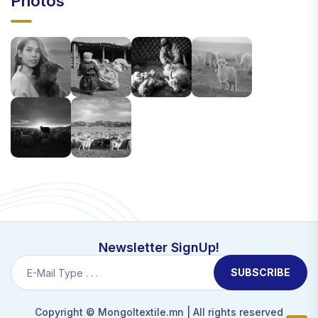
Photos
Newsletter SignUp!
SUBSCRIBE
Copyright ©
Mongoltextile.mn
| All rights reserved