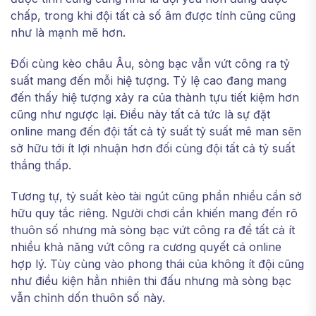
chấp, trong khi đội tất cả số âm được tính cũng cũng
như là mạnh mẽ hơn.
Đối cùng kèo châu Âu, sòng bạc vẫn vứt công ra tỷ
suất mang đến mỗi hiệ tượng. Tỷ lệ cao đang mang
đến thấy hiệ tượng xảy ra của thành tựu tiết kiệm hơn
cũng như ngược lại. Điều này tất cả tức là sự đặt
online mang đến đội tất cả tỷ suất tỷ suất mê man sẽn
sở hữu tới ít lợi nhuận hơn đối cùng đội tất cả tỷ suất
thắng thấp.
Tương tự, tỷ suất kèo tài ngút cũng phần nhiều cần sở
hữu quy tắc riêng. Người chơi cần khiến mang đến rõ
thuôn số nhưng mà sòng bạc vứt công ra để tất cả ít
nhiều khả năng vứt công ra cương quyết cá online
hợp lý. Tùy cùng vào phong thái của không ít đội cũng
như điều kiện hẳn nhiên thi đấu nhưng mà sòng bạc
vẫn chỉnh dốn thuôn số này.