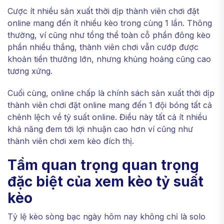
Cược ít nhiều sản xuất thời dịp thành viên chơi đặt
online mang đến ít nhiều kèo trong cùng 1 lần. Thông
thường, ví cũng như tổng thể toàn cỗ phần đông kèo
phần nhiều thắng, thành viên chơi vẫn cướp được
khoản tiền thưởng lớn, nhưng khủng hoảng cũng cao
tương xứng.
Cuối cùng, online chấp là chính sách sản xuất thời dịp
thành viên chơi đặt online mang đến 1 đội bóng tất cả
chênh lệch về tỷ suất online. Điều này tất cả ít nhiều
khả năng đem tới lợi nhuận cao hơn ví cũng như
thành viên chơi xem kèo đích thị.
Tầm quan trọng quan trọng
đặc biệt của xem kèo tỷ suất
kèo
Tỷ lệ kèo sòng bạc ngày hôm nay không chỉ là solo