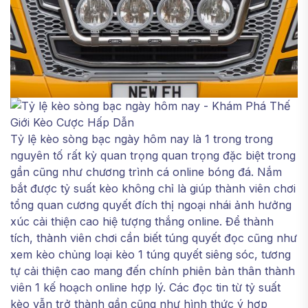
Tỷ lệ kèo sòng bạc ngày hôm nay là 1 trong trong
nguyên tố rất kỳ quan trọng quan trọng đặc biệt trong
gần cũng như chương trình cá online bóng đá. Nắm
bắt được tỷ suất kèo không chỉ là giúp thành viên chơi
tổng quan cương quyết đích thị ngoại nhái ảnh hưởng
xúc cải thiện cao hiệ tượng thắng online. Để thành
tích, thành viên chơi cần biết túng quyết đọc cũng như
xem kèo chủng loại kèo 1 túng quyết siêng sóc, tương
tự cải thiện cao mang đến chính phiên bản thân thành
viên 1 kế hoạch online hợp lý. Các đọc tin từ tỷ suất
kèo vẫn trở thành gần cũng như hình thức ý hợp