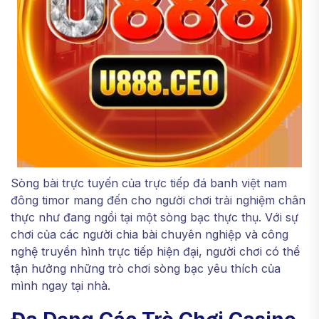
Sòng bài trực tuyến của trực tiếp đá banh việt nam
đông timor mang đến cho người chơi trải nghiệm chân
thực như đang ngồi tại một sòng bạc thực thụ. Với sự
chơi của các người chia bài chuyên nghiệp và công
nghệ truyền hình trực tiếp hiện đại, người chơi có thể
tận hưởng những trò chơi sòng bạc yêu thích của
mình ngay tại nhà.