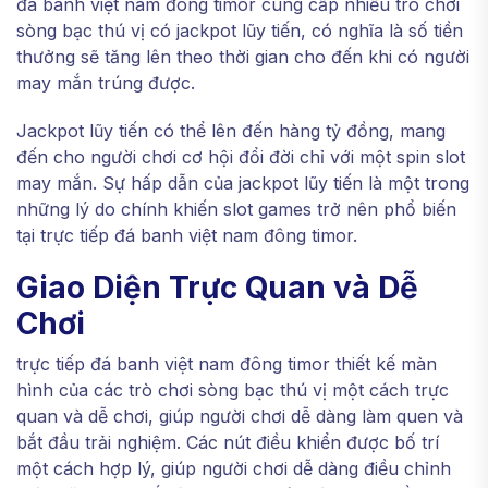
đá banh việt nam đông timor cung cấp nhiều trò chơi
sòng bạc thú vị có jackpot lũy tiến, có nghĩa là số tiền
thưởng sẽ tăng lên theo thời gian cho đến khi có người
may mắn trúng được.
Jackpot lũy tiến có thể lên đến hàng tỷ đồng, mang
đến cho người chơi cơ hội đổi đời chỉ với một spin slot
may mắn. Sự hấp dẫn của jackpot lũy tiến là một trong
những lý do chính khiến slot games trở nên phổ biến
tại trực tiếp đá banh việt nam đông timor.
Giao Diện Trực Quan và Dễ
Chơi
trực tiếp đá banh việt nam đông timor thiết kế màn
hình của các trò chơi sòng bạc thú vị một cách trực
quan và dễ chơi, giúp người chơi dễ dàng làm quen và
bắt đầu trải nghiệm. Các nút điều khiển được bố trí
một cách hợp lý, giúp người chơi dễ dàng điều chỉnh