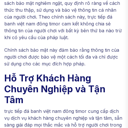
sách bảo mật nghiêm ngặt, quy định rõ ràng về cách
thức thu thập, sử dụng và bảo vệ thông tin cá nhân
của người chơi. Theo chính sách này, trực tiếp đá
banh việt nam đông timor cam kết không chia sẻ
thông tin của người chơi với bất kỳ bên thứ ba nào trừ
khi có yêu cầu của pháp luật.
Chính sách bảo mật này đảm bảo rằng thông tin của
người chơi được bảo vệ một cách tối đa và chỉ được
sử dụng cho các mục đích hợp pháp.
Hỗ Trợ Khách Hàng
Chuyên Nghiệp và Tận
Tâm
trực tiếp đá banh việt nam đông timor cung cấp dịch
vụ dịch vụ khách hàng chuyên nghiệp và tận tâm, sẵn
sàng giải đáp mọi thắc mắc và hỗ trợ người chơi trong