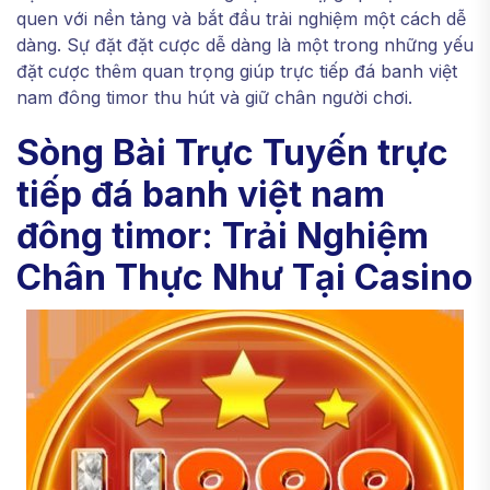
quen với nền tảng và bắt đầu trải nghiệm một cách dễ
dàng. Sự đặt đặt cược dễ dàng là một trong những yếu
đặt cược thêm quan trọng giúp trực tiếp đá banh việt
nam đông timor thu hút và giữ chân người chơi.
Sòng Bài Trực Tuyến trực
tiếp đá banh việt nam
đông timor: Trải Nghiệm
Chân Thực Như Tại Casino