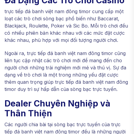
Đa Dạng Các Trò Chơi Casino
trực tiếp đá banh việt nam đông timor cung cấp một
loạt các trò chơi sòng bạc phổ biến như Baccarat,
Blackjack, Roulette, Poker và Sic Bo. Mỗi trò chơi đều
có nhiều phiên bản khác nhau với các mức đặt cược
khác nhau, phù hợp với mọi đối tượng người chơi.
Ngoài ra, trực tiếp đá banh việt nam đông timor cũng
liên tục cập nhật các trò chơi mới để mang đến cho
người chơi những trải nghiệm mới mẻ và thú vị. Sự đa
dạng về trò chơi là một trong những yếu đặt cược
thêm quan trọng giúp trực tiếp đá banh việt nam đông
timor duy trì sự hấp dẫn của sòng bạc trực tuyến.
Dealer Chuyên Nghiệp và
Thân Thiện
Các người chia bài tại sòng bạc trực tuyến của trực
tiếp đá banh việt nam đông timor đều là những người