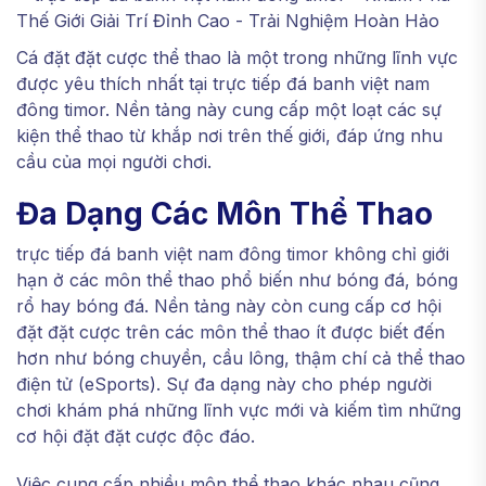
Cá đặt đặt cược thể thao là một trong những lĩnh vực
được yêu thích nhất tại trực tiếp đá banh việt nam
đông timor. Nền tảng này cung cấp một loạt các sự
kiện thể thao từ khắp nơi trên thế giới, đáp ứng nhu
cầu của mọi người chơi.
Đa Dạng Các Môn Thể Thao
trực tiếp đá banh việt nam đông timor không chỉ giới
hạn ở các môn thể thao phổ biến như bóng đá, bóng
rổ hay bóng đá. Nền tảng này còn cung cấp cơ hội
đặt đặt cược trên các môn thể thao ít được biết đến
hơn như bóng chuyền, cầu lông, thậm chí cả thể thao
điện tử (eSports). Sự đa dạng này cho phép người
chơi khám phá những lĩnh vực mới và kiếm tìm những
cơ hội đặt đặt cược độc đáo.
Việc cung cấp nhiều môn thể thao khác nhau cũng