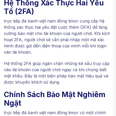
Hệ Thống Xác Thực Hai Yếu
Tố (2FA)
trực tiếp đá banh việt nam đông timor cung cấp hệ
thống xác thực hai yếu đặt cược thêm (2FA) để tăng
cường bảo mật cho tài khoản của người chơi. Khi kích
hoạt 2FA, người chơi sẽ cần phải nhập một mã xác
minh được gửi đến điện thoại của mình mỗi khi login
vào tài khoản.
Hệ thống 2FA giúp ngăn chặn những kẻ xấu truy cập
vào tài khoản của người chơi ngay cả khi chúng biết
mật khẩu. Đây là một biện pháp bảo mật hiệu quả và
được khuyến khích sử dụng.
Chính Sách Bảo Mật Nghiêm
Ngặt
trực tiếp đá banh việt nam đông timor có một chính