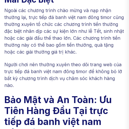
Ngoài các chương trình chào mừng và nạp nhận
thưởng lại, trực tiếp đá banh việt nam đông timor cũng
thường xuyên tổ chức các chương trình tiền thưởng
đặc biệt nhân dịp các sự kiện lớn như lễ Tết, sinh nhật
hoặc các giải đấu thể thao lớn. Các chương trình tiền
thưởng này có thể bao gồm tiền thưởng, quà tặng
hoặc các giải thưởng giá trị khác.
Người chơi nên thường xuyên theo dõi trang web của
trực tiếp đá banh việt nam đông timor để không bỏ lỡ
bất kỳ chương trình dịch vụ chăm sóc khách hàng
nào.
Bảo Mật và An Toàn: Ưu
Tiên Hàng Đầu Tại trực
tiếp đá banh việt nam