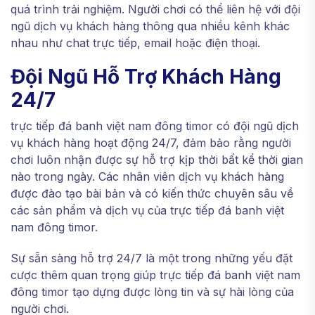
quá trình trải nghiệm. Người chơi có thể liên hệ với đội
ngũ dịch vụ khách hàng thông qua nhiều kênh khác
nhau như chat trực tiếp, email hoặc điện thoại.
Đội Ngũ Hỗ Trợ Khách Hàng
24/7
trực tiếp đá banh việt nam đông timor có đội ngũ dịch
vụ khách hàng hoạt động 24/7, đảm bảo rằng người
chơi luôn nhận được sự hỗ trợ kịp thời bất kể thời gian
nào trong ngày. Các nhân viên dịch vụ khách hàng
được đào tạo bài bản và có kiến thức chuyên sâu về
các sản phẩm và dịch vụ của trực tiếp đá banh việt
nam đông timor.
Sự sẵn sàng hỗ trợ 24/7 là một trong những yếu đặt
cược thêm quan trọng giúp trực tiếp đá banh việt nam
đông timor tạo dựng được lòng tin và sự hài lòng của
người chơi.