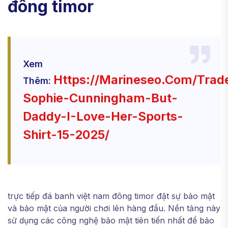
đông timor
Xem
Https://marineseo.com/trad
Thêm:
Sophie-Cunningham-But-
Daddy-I-Love-Her-Sports-
Shirt-15-2025/
trực tiếp đá banh việt nam đông timor đặt sự bảo mật
và bảo mật của người chơi lên hàng đầu. Nền tảng này
sử dụng các công nghệ bảo mật tiên tiến nhất để bảo