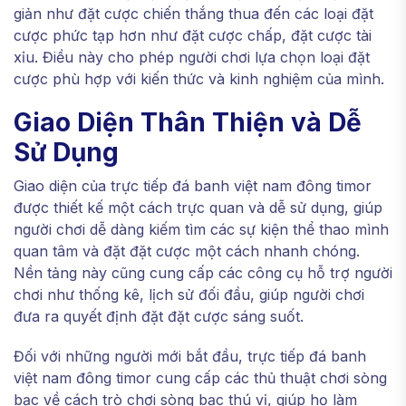
giản như đặt cược chiến thắng thua đến các loại đặt
cược phức tạp hơn như đặt cược chấp, đặt cược tài
xỉu. Điều này cho phép người chơi lựa chọn loại đặt
cược phù hợp với kiến thức và kinh nghiệm của mình.
Giao Diện Thân Thiện và Dễ
Sử Dụng
Giao diện của trực tiếp đá banh việt nam đông timor
được thiết kế một cách trực quan và dễ sử dụng, giúp
người chơi dễ dàng kiếm tìm các sự kiện thể thao mình
quan tâm và đặt đặt cược một cách nhanh chóng.
Nền tảng này cũng cung cấp các công cụ hỗ trợ người
chơi như thống kê, lịch sử đối đầu, giúp người chơi
đưa ra quyết định đặt đặt cược sáng suốt.
Đối với những người mới bắt đầu, trực tiếp đá banh
việt nam đông timor cung cấp các thủ thuật chơi sòng
bạc về cách trò chơi sòng bạc thú vị, giúp họ làm