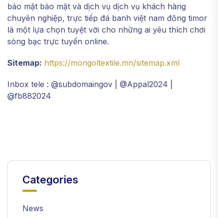
bảo mật bảo mật và dịch vụ dịch vụ khách hàng
chuyên nghiệp, trực tiếp đá banh việt nam đông timor
là một lựa chọn tuyệt vời cho những ai yêu thích chơi
sòng bạc trực tuyến online.
Sitemap:
https://mongoltextile.mn/sitemap.xml
Inbox tele : @subdomaingov | @Appal2024 |
@fb882024
Categories
News