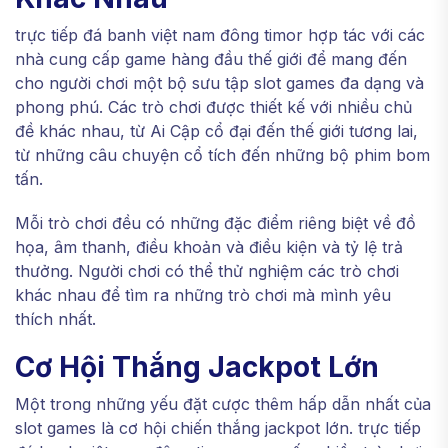
trực tiếp đá banh việt nam đông timor hợp tác với các
nhà cung cấp game hàng đầu thế giới để mang đến
cho người chơi một bộ sưu tập slot games đa dạng và
phong phú. Các trò chơi được thiết kế với nhiều chủ
đề khác nhau, từ Ai Cập cổ đại đến thế giới tương lai,
từ những câu chuyện cổ tích đến những bộ phim bom
tấn.
Mỗi trò chơi đều có những đặc điểm riêng biệt về đồ
họa, âm thanh, điều khoản và điều kiện và tỷ lệ trả
thưởng. Người chơi có thể thử nghiệm các trò chơi
khác nhau để tìm ra những trò chơi mà mình yêu
thích nhất.
Cơ Hội Thắng Jackpot Lớn
Một trong những yếu đặt cược thêm hấp dẫn nhất của
slot games là cơ hội chiến thắng jackpot lớn. trực tiếp