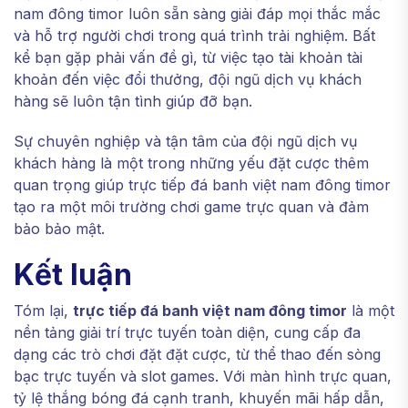
nam đông timor luôn sẵn sàng giải đáp mọi thắc mắc
và hỗ trợ người chơi trong quá trình trải nghiệm. Bất
kể bạn gặp phải vấn đề gì, từ việc tạo tài khoản tài
khoản đến việc đổi thưởng, đội ngũ dịch vụ khách
hàng sẽ luôn tận tình giúp đỡ bạn.
Sự chuyên nghiệp và tận tâm của đội ngũ dịch vụ
khách hàng là một trong những yếu đặt cược thêm
quan trọng giúp trực tiếp đá banh việt nam đông timor
tạo ra một môi trường chơi game trực quan và đảm
bảo bảo mật.
Kết luận
Tóm lại,
trực tiếp đá banh việt nam đông timor
là một
nền tảng giải trí trực tuyến toàn diện, cung cấp đa
dạng các trò chơi đặt đặt cược, từ thể thao đến sòng
bạc trực tuyến và slot games. Với màn hình trực quan,
tỷ lệ thắng bóng đá cạnh tranh, khuyến mãi hấp dẫn,