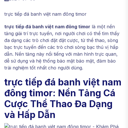
trực tiếp đá banh việt nam đông timor
trực tiếp đá banh việt nam đông timor
là một nền
tảng giải trí trực tuyến, nơi người chơi có thể tìm thấy
đa dạng các trò chơi đặt đặt cược, từ thể thao, sòng
bạc trực tuyến đến các trò chơi sòng bạc thú vị hấp
dẫn. Nền tảng này nổi tiếng với màn hình trực quan,
dễ sử dụng và hệ thống bảo mật bảo mật, đảm bảo
trải nghiệm tốt nhất cho người dùng.
trực tiếp đá banh việt nam
đông timor: Nền Tảng Cá
Cược Thể Thao Đa Dạng
và Hấp Dẫn