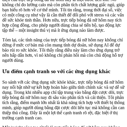
không chỉ đo lường calo mà còn phân tích chất lượng giấc ngủ, giúp
bạn hiểu rõ hơn về cơ thể mình. Tôi tin rằng, trong thời đại số, việc
có một công cụ như vậy là cần thiết để đối phó với stress và các vấn
đề sức khỏe tinh thần. Hơn nữa, trực tiếp bóng đá nữ hôm nay tích
hợp cộng đồng, cho phép người dùng chia sẻ tiến bộ, tạo động lực
tập thể – một insight thú vị mà ít ứng dụng nào làm được.
Tóm lại, các tính năng của trực tiếp bóng đá nữ hôm nay không chỉ
dừng ở mức cơ bản mà còn mang tính dự đoán, sử dụng AI để dự
báo rủi ro sức khỏe. Tôi thấy rằng điều này làm cho ứng dụng trở
nên hấp dẫn hơn, vì nó không chỉ phản hồi mà còn chủ động hỗ trợ
người dùng.
Ưu điểm cạnh tranh so với các ứng dụng khác
So sánh với các ứng dụng sức khỏe khác, trực tiếp bóng đá nữ hôm
nay nổi bật nhờ sự kết hợp hoàn hảo giữa tính chính xác và sự dễ sử
dụng. Trong khi nhiều app chỉ tập trung vào bằng đặt cược dõi, trực
tiếp bóng đá nữ hôm nay đi sâu vào phân tích và cải thiện. Tôi phân
tích rằng, điểm mạnh lớn nhất là khả năng tích hợp với thiết bị thông
minh, giúp người dùng bằng đặt cược dõi liên tục mà không cần can
thiệp thủ công. Đây là một lợi thế cạnh tranh rõ rệt, đặc biệt ở thị
trường cạnh tranh cao.