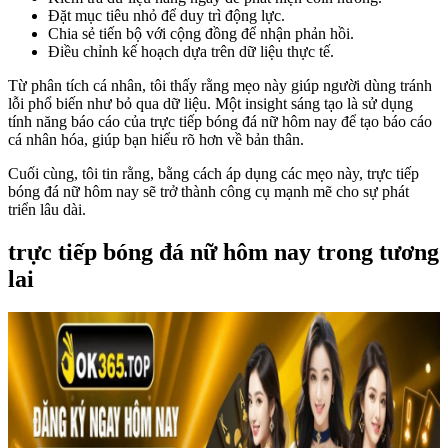
Đặt mục tiêu nhỏ để duy trì động lực.
Chia sẻ tiến bộ với cộng đồng để nhận phản hồi.
Điều chỉnh kế hoạch dựa trên dữ liệu thực tế.
Từ phân tích cá nhân, tôi thấy rằng mẹo này giúp người dùng tránh
lỗi phổ biến như bỏ qua dữ liệu. Một insight sáng tạo là sử dụng
tính năng báo cáo của trực tiếp bóng đá nữ hôm nay để tạo báo cáo
cá nhân hóa, giúp bạn hiểu rõ hơn về bản thân.
Cuối cùng, tôi tin rằng, bằng cách áp dụng các mẹo này, trực tiếp
bóng đá nữ hôm nay sẽ trở thành công cụ mạnh mẽ cho sự phát
triển lâu dài.
trực tiếp bóng đá nữ hôm nay trong tương
lai