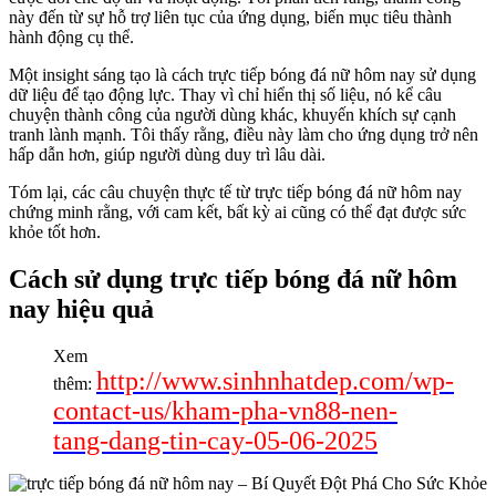
này đến từ sự hỗ trợ liên tục của ứng dụng, biến mục tiêu thành
hành động cụ thể.
Một insight sáng tạo là cách trực tiếp bóng đá nữ hôm nay sử dụng
dữ liệu để tạo động lực. Thay vì chỉ hiển thị số liệu, nó kể câu
chuyện thành công của người dùng khác, khuyến khích sự cạnh
tranh lành mạnh. Tôi thấy rằng, điều này làm cho ứng dụng trở nên
hấp dẫn hơn, giúp người dùng duy trì lâu dài.
Tóm lại, các câu chuyện thực tế từ trực tiếp bóng đá nữ hôm nay
chứng minh rằng, với cam kết, bất kỳ ai cũng có thể đạt được sức
khỏe tốt hơn.
Cách sử dụng trực tiếp bóng đá nữ hôm
nay hiệu quả
Xem
http://www.sinhnhatdep.com/wp-
thêm:
contact-us/kham-pha-vn88-nen-
tang-dang-tin-cay-05-06-2025