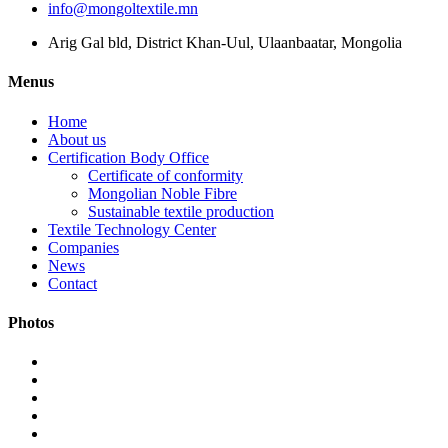
info@mongoltextile.mn
Arig Gal bld, District Khan-Uul, Ulaanbaatar, Mongolia
Menus
Home
About us
Certification Body Office
Certificate of conformity
Mongolian Noble Fibre
Sustainable textile production
Textile Technology Center
Companies
News
Contact
Photos