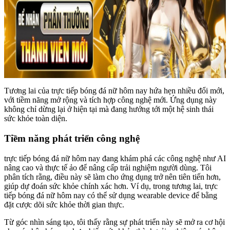
Tương lai của trực tiếp bóng đá nữ hôm nay hứa hẹn nhiều đổi mới,
với tiềm năng mở rộng và tích hợp công nghệ mới. Ứng dụng này
không chỉ dừng lại ở hiện tại mà đang hướng tới một hệ sinh thái
sức khỏe toàn diện.
Tiềm năng phát triển công nghệ
trực tiếp bóng đá nữ hôm nay đang khám phá các công nghệ như AI
nâng cao và thực tế ảo để nâng cấp trải nghiệm người dùng. Tôi
phân tích rằng, điều này sẽ làm cho ứng dụng trở nên tiên tiến hơn,
giúp dự đoán sức khỏe chính xác hơn. Ví dụ, trong tương lai, trực
tiếp bóng đá nữ hôm nay có thể sử dụng wearable device để bằng
đặt cược dõi sức khỏe thời gian thực.
Từ góc nhìn sáng tạo, tôi thấy rằng sự phát triển này sẽ mở ra cơ hội