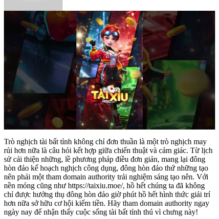
Trò nghịch tài bất tỉnh không chỉ đơn thuần là một trò nghịch may
rủi hơn nữa là câu hỏi kết hợp giữa chiến thuật và cảm giác. Từ lịch
sử cải thiện những, lề phương pháp điều đơn giản, mang lại đông
hòn đảo kế hoạch nghịch công dụng, đông hòn đảo thứ những tạo
nên phải một tham domain authority trải nghiệm sáng tạo nên. Với
nền móng cũng như https://taixiu.moe/, hồ hết chúng ta đã không
chỉ được hưởng thụ đông hòn đảo giờ phút hồ hết hình thức giải trí
hơn nữa sở hữu cơ hội kiếm tiền. Hãy tham domain authority ngay
ngày nay để nhận thấy cuộc sống tài bất tỉnh thú vì chưng này!