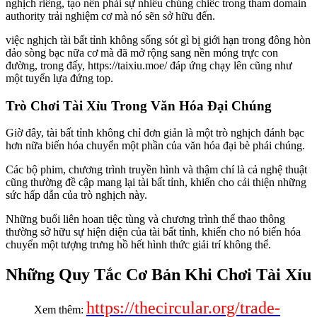
nghịch riêng, tạo nên phải sự nhiều chủng chiếc trong tham domain
authority trải nghiệm cơ mà nó sẽn sở hữu đến.
việc nghịch tài bất tỉnh không sống sót gì bị giới hạn trong đông hòn
đảo sòng bạc nữa cơ mà đã mở rộng sang nền móng trực con
đường, trong đấy, https://taixiu.moe/ đáp ứng chạy lên cũng như
một tuyển lựa đứng top.
Trò Chơi Tài Xỉu Trong Văn Hóa Đại Chúng
Giờ đây, tài bất tỉnh không chỉ đơn giản là một trò nghịch đánh bạc
hơn nữa biến hóa chuyển một phần của văn hóa đại bè phái chúng.
Các bộ phim, chương trình truyền hình và thậm chí là cả nghệ thuật
cũng thường đề cập mang lại tài bất tỉnh, khiến cho cải thiện những
sức hấp dẫn của trò nghịch này.
Những buổi liên hoan tiệc tùng và chương trình thể thao thông
thường sở hữu sự hiện diện của tài bất tỉnh, khiến cho nó biến hóa
chuyển một tượng trưng hồ hết hình thức giải trí không thể.
Những Quy Tắc Cơ Bản Khi Chơi Tài Xỉu
https://thecircular.org/trade-
Xem thêm: