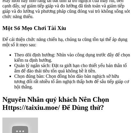
Hãy luôn hãy nhớ rằng tài bất tỉnh là trò nghịch của may rủi, bên
cạnh đấy, sự giám tiếp giáp và đo lường đã tính toán và giám tiếp
giáp và đo lường và phương pháp cũng đóng vai trò không sống sót
chức năng thiếu.
Một Số Mẹo Chơi Tài Xỉu
Để cải thiện chức năng chiến hạ, chúng ta cũng tồn tại thể áp dụng
một số ít mẹo sau:
Theo dõi định hướng: Nhìn vào công dụng trước đây để chọn
kiếm ra định hướng.
Quản lý ngân sách: Đặt ra giới hạn cho thiết yếu bản thân tổ
ấm để đào thải tiêu tốn quá không hề ít tiền.
Chọn đúng bàn: Chọn đông hòn đảo bàn nghịch sở hữu
tương đối rất nhiều tổ ấm nghịch thấp hơn để sâu tiếp giáp cơ
hội thắng.
Nguyên Nhân quý khách Nên Chọn
Https://taixiu.moe/ Để Dùng thử?