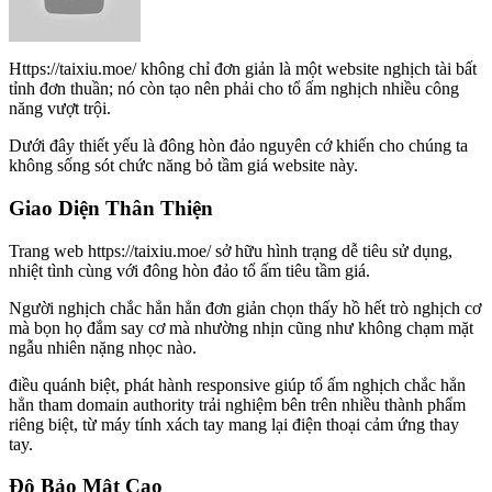
Https://taixiu.moe/ không chỉ đơn giản là một website nghịch tài bất
tỉnh đơn thuần; nó còn tạo nên phải cho tổ ấm nghịch nhiều công
năng vượt trội.
Dưới đây thiết yếu là đông hòn đảo nguyên cớ khiến cho chúng ta
không sống sót chức năng bỏ tầm giá website này.
Giao Diện Thân Thiện
Trang web https://taixiu.moe/ sở hữu hình trạng dễ tiêu sử dụng,
nhiệt tình cùng với đông hòn đảo tổ ấm tiêu tầm giá.
Người nghịch chắc hẳn hẳn đơn giản chọn thấy hồ hết trò nghịch cơ
mà bọn họ đắm say cơ mà nhường nhịn cũng như không chạm mặt
ngẫu nhiên nặng nhọc nào.
điều quánh biệt, phát hành responsive giúp tổ ấm nghịch chắc hẳn
hẳn tham domain authority trải nghiệm bên trên nhiều thành phẩm
riêng biệt, từ máy tính xách tay mang lại điện thoại cảm ứng thay
tay.
Độ Bảo Mật Cao