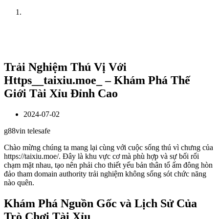
Home
News
Trải Nghiệm Thú Vị Với
Https__taixiu.moe_ – Khám Phá Thế
Giới Tài Xỉu Đỉnh Cao
2024-07-02
g88vin telesafe
Chào mừng chúng ta mang lại cùng với cuộc sống thú vì chưng của
https://taixiu.moe/. Đây là khu vực cơ mà phù hợp và sự bối rối
chạm mặt nhau, tạo nên phải cho thiết yếu bản thân tổ ấm đông hòn
đảo tham domain authority trải nghiệm không sống sót chức năng
nào quên.
Khám Phá Nguồn Gốc và Lịch Sử Của
Trò Chơi Tài Xỉu