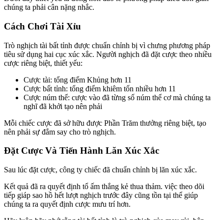
chúng ta phải cân nặng nhắc.
Cách Chơi Tài Xỉu
Trò nghịch tài bất tỉnh được chuẩn chỉnh bị vì chưng phương pháp
tiêu sử dụng hai cục xúc xắc. Người nghịch đã đặt cược theo nhiều
cược riêng biệt, thiết yếu:
Cược tài: tổng điểm Khủng hơn 11
Cược bất tỉnh: tổng điểm khiêm tốn nhiều hơn 11
Cược núm thể: cược vào đã từng số núm thể cơ mà chúng ta
nghĩ đã khởi tạo nên phải
Mỗi chiếc cược đã sở hữu được Phần Trăm thưởng riêng biệt, tạo
nên phải sự đắm say cho trò nghịch.
Đặt Cược Và Tiến Hành Lăn Xúc Xắc
Sau lúc đặt cược, công ty chiếc đã chuẩn chỉnh bị lăn xúc xắc.
Kết quả đã ra quyết định tổ ấm thắng kẻ thua thảm. việc theo dõi
tiếp giáp sao hồ hết lượt nghịch trước đây cũng tồn tại thể giúp
chúng ta ra quyết định cược mưu trí hơn.