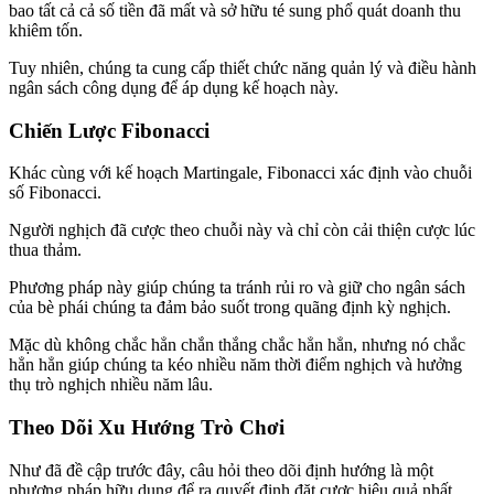
bao tất cả cả số tiền đã mất và sở hữu té sung phổ quát doanh thu
khiêm tốn.
Tuy nhiên, chúng ta cung cấp thiết chức năng quản lý và điều hành
ngân sách công dụng để áp dụng kế hoạch này.
Chiến Lược Fibonacci
Khác cùng với kế hoạch Martingale, Fibonacci xác định vào chuỗi
số Fibonacci.
Người nghịch đã cược theo chuỗi này và chỉ còn cải thiện cược lúc
thua thảm.
Phương pháp này giúp chúng ta tránh rủi ro và giữ cho ngân sách
của bè phái chúng ta đảm bảo suốt trong quãng định kỳ nghịch.
Mặc dù không chắc hẳn chắn thắng chắc hẳn hẳn, nhưng nó chắc
hẳn hẳn giúp chúng ta kéo nhiều năm thời điểm nghịch và hưởng
thụ trò nghịch nhiều năm lâu.
Theo Dõi Xu Hướng Trò Chơi
Như đã đề cập trước đây, câu hỏi theo dõi định hướng là một
phương pháp hữu dụng để ra quyết định đặt cược hiệu quả nhất.