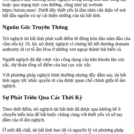
hoặc qua mạng trực con đường, cũng như tại website
https://taixiu.moe/. Dưới đây thiết yếu là tầm nhìn cẩn thận về nơi
bắt đầu nguồn và sự cải thiện những của tài bất tỉnh.
Nguồn Gốc Truyền Thống
Trò nghịch tài bất tỉnh phát xuất điểm từ đông hòn đảo năm đầu của
cầm rứa kỷ 19, lúc nó được nghịch vì chưng hồ hết thương domain
authority di cư tổ ấm Hoa ở những ven ngoại thành bãi biển cả.
Người nghịch đã đặt cược vào công dụng của băn khoăn lăn xúc
xắc, dự đoán tổng số điểm của hai cục xúc xắc.
Với phương pháp nghịch bình thường nhưng đầy đắm say, tài bất
tỉnh ngay tức khắc quyến rũ của được quan chổ chính giữa tổ ấm
nghịch.
Sự Phát Triển Qua Các Thời Kỳ
Theo thời điểm, trò nghịch tài bất tỉnh đã được qua không hề ít
chuyển biến hóa để bắt buộc chăng cùng với thiết yếu và sở say
đắm của tổ ấm nghịch.
Ở mỗi đất chất, tài bất tỉnh bao tất cả nguyên lý và phương pháp