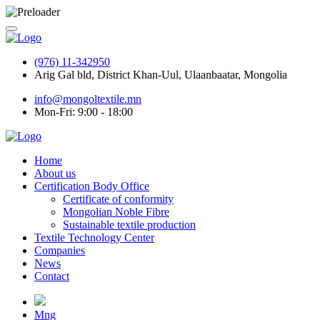
(976) 11-342950
Arig Gal bld, District Khan-Uul, Ulaanbaatar, Mongolia
info@mongoltextile.mn
Mon-Fri: 9:00 - 18:00
Home
About us
Certification Body Office
Certificate of conformity
Mongolian Noble Fibre
Sustainable textile production
Textile Technology Center
Companies
News
Contact
Mng