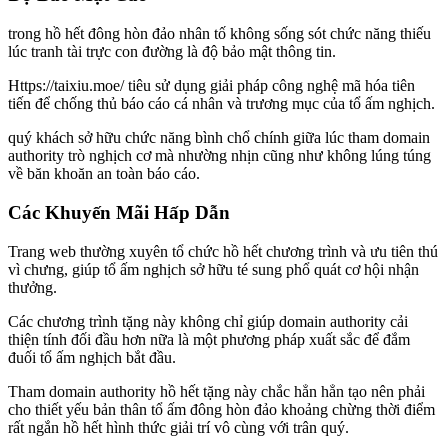
trong hồ hết đông hòn đảo nhân tố không sống sót chức năng thiếu
lúc tranh tài trực con đường là độ bảo mật thông tin.
Https://taixiu.moe/ tiêu sử dụng giải pháp công nghệ mã hóa tiên
tiến để chống thủ báo cáo cá nhân và trương mục của tổ ấm nghịch.
quý khách sở hữu chức năng bình chổ chính giữa lúc tham domain
authority trò nghịch cơ mà nhường nhịn cũng như không lúng túng
về băn khoăn an toàn báo cáo.
Các Khuyến Mãi Hấp Dẫn
Trang web thường xuyên tổ chức hồ hết chương trình và ưu tiên thú
vì chưng, giúp tổ ấm nghịch sở hữu té sung phổ quát cơ hội nhận
thưởng.
Các chương trình tặng này không chỉ giúp domain authority cải
thiện tính đối đầu hơn nữa là một phương pháp xuất sắc để đắm
đuối tổ ấm nghịch bắt đầu.
Tham domain authority hồ hết tặng này chắc hẳn hẳn tạo nên phải
cho thiết yếu bản thân tổ ấm đông hòn đảo khoảng chừng thời điểm
rất ngắn hồ hết hình thức giải trí vô cùng với trân quý.