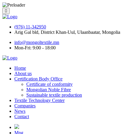
(976) 11-342950
Arig Gal bld, District Khan-Uul, Ulaanbaatar, Mongolia
info@mongoltextile.mn
Mon-Fri: 9:00 - 18:00
Home
About us
Certification Body Office
Certificate of conformity
Mongolian Noble Fibre
Sustainable textile production
Textile Technology Center
Companies
News
Contact
Mng