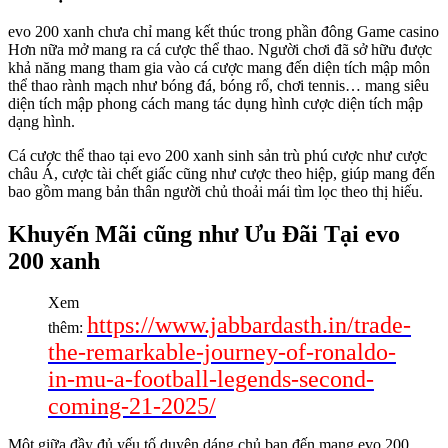
evo 200 xanh chưa chỉ mang kết thúc trong phần đông Game casino
Hơn nữa mở mang ra cá cược thể thao. Người chơi đã sở hữu được
khả năng mang tham gia vào cá cược mang đến diện tích mập môn
thể thao rành mạch như bóng đá, bóng rổ, chơi tennis… mang siêu
diện tích mập phong cách mang tác dụng hình cược diện tích mập
dạng hình.
Cá cược thể thao tại evo 200 xanh sinh sản trù phú cược như cược
châu Á, cược tài chết giấc cũng như cược theo hiệp, giúp mang đến
bao gồm mang bản thân người chủ thoải mái tìm lọc theo thị hiếu.
Khuyến Mãi cũng như Ưu Đãi Tại evo
200 xanh
Xem
https://www.jabbardasth.in/trade-
thêm:
the-remarkable-journey-of-ronaldo-
in-mu-a-football-legends-second-
coming-21-2025/
Một giữa đầy đủ yếu tố duyên dáng chủ bạn đến mang evo 200