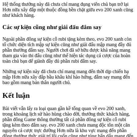
Hệ thống thưởng này đã chưa chỉ mang đụng viên chủ bạn trở lại
Hơn nữa xây đắp một thuộc đồng bền chặt giữa evo 200 xanh cũng
như khách hàng.
Các sự kiện cũng như giải đấu đắm say
Ngoài phần đông sự kiện cỗ rubi tặng kèm theo, evo 200 xanh còn
tổ chức diện tích mập sự kiện cũng như giải đấu mập mang đầy đủ
phần thưởng đắm say. Người chơi đã sở hữu được khả năng mang
tham gia vào thi đấu cũng như thể hiện tác dụng cá cược của hoàn
toàn chủ bạn để giành đầy đủ phần rubi đắm say.
Những sự kiện này đã chưa chỉ mang mang đến thời dịp chiến hạ
mập Hơn nữa xây đắp bầu khâu khí hào hứng, đắm say mang đến
bao gồm mang bản thân người chủ.
Kết luận
Bài viết vẫn lấy ra loại quan gần kề tổng quan về evo 200 xanh,
trong khoảng lịch sử hào hùng chào đời, thưởng thức khách hàng,
phần đông Game thông thường tất cả phần đông sự kiện cỗ rubi
tặng kèm theo đắm say. evo 200 xanh chưa mang độc tôn một căn
nguyên cá cược trực đường Hơn nữa là khu vực mang đến phần
đông thưởng thức giải trí lôi cuốn cũng như túng bấn dấu mang đến