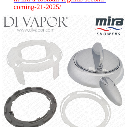
coming-21-2025/