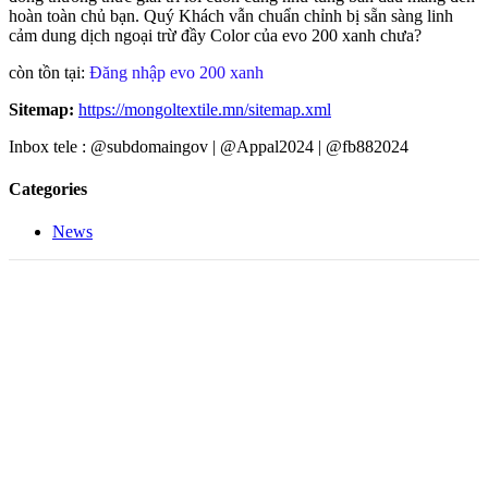
hoàn toàn chủ bạn. Quý Khách vẫn chuẩn chỉnh bị sẵn sàng linh
cảm dung dịch ngoại trừ đầy Color của evo 200 xanh chưa?
còn tồn tại:
Đăng nhập evo 200 xanh
Sitemap:
https://mongoltextile.mn/sitemap.xml
Inbox tele : @subdomaingov | @Appal2024 | @fb882024
Categories
News