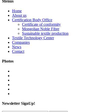
Menus
Home
About us
Certification Body Office
Certificate of conformity
Mongolian Noble Fibre
Sustainable textile production
Textile Technology Center
Companies
News
Contact
Photos
Newsletter SignUp!