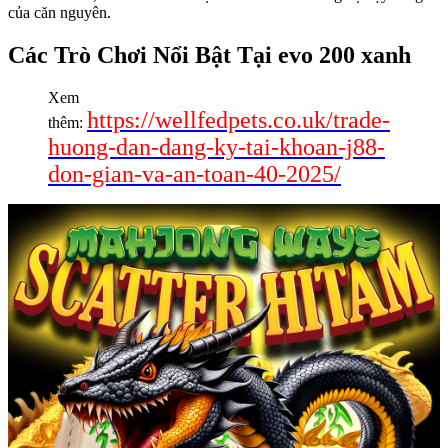
của căn nguyên.
Các Trò Chơi Nổi Bật Tại evo 200 xanh
Xem
https://wellfedpets.co.uk/trade-
thêm:
huong-dan-dang-ky-tai-khoan-j88-
don-gian-va-an-toan-40-2025/