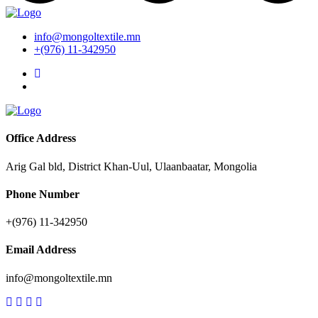
info@mongoltextile.mn
+(976) 11-342950
Office Address
Arig Gal bld, District Khan-Uul, Ulaanbaatar, Mongolia
Phone Number
+(976) 11-342950
Email Address
info@mongoltextile.mn