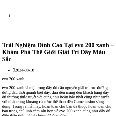
News
Home
News
Trải Nghiệm Đỉnh Cao Tại evo 200 xanh –
Khám Phá Thế Giới Giải Trí Đầy Màu
Sắc
2024-08-18
evo 200 xanh
evo 200 xanh là một trong đầy đủ căn nguyên giải trí trực đường
đứng đầu thời quánh biệt đấy, đưa đến mang đến khách hàng đầy
đủ thưởng thức tuyệt vời cũng như hoàn hảo nhất cũng như tuyệt
vời nhất trong khoảng cá cược thể thao đến Game casino sống
đụng. Trong ra mắt này, hoàn toàn chủ bạn đã thuộc hoàn toàn chủ
bạn trong chủ linh cảm sâu hơn về evo 200 xanh cũng như đầy đủ
điều thần tình mà lại chúng đã đem đến.