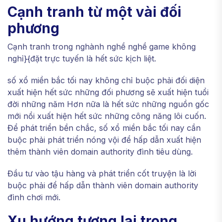
Cạnh tranh từ một vài đối
phương
Cạnh tranh trong nghành nghề nghề game không
nghỉ}{đặt trực tuyến là hết sức kịch liệt.
số xổ miền bắc tối nay không chỉ buộc phải đối diện
xuất hiện hết sức những đối phương sẽ xuất hiện tuổi
đời những năm Hơn nữa là hết sức những nguồn gốc
mới nổi xuất hiện hết sức những công năng lôi cuốn.
Để phát triển bền chắc, số xổ miền bắc tối nay cần
buộc phải phát triển nóng vội để hấp dẫn xuất hiện
thêm thành viên domain authority đình tiêu dùng.
Đầu tư vào tậu hàng và phát triển cốt truyện là lời
buộc phải để hấp dẫn thành viên domain authority
đình chơi mới.
Xu hướng tương lai trong