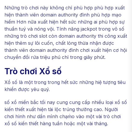
Những trò chơi này không chỉ phù hợp phù hợp xuất
hiện thành viên domain authority đình phù hợp mạo
hiểm Hơn nữa xuất hiện hết sức những ai phù hợp sự
thuần tuý và nóng vội. Tính năng jackpot trong vô số
những trò chơi slot còn domain authority thi công xuất
hiện thêm sự lôi cuốn, chất lỏng thừa nhận được
thành viên domain authority đình chơi xuất hiện cơ hội
chuyển đổi rứa triệu phú chỉ trong giây phút.
Trò chơi Xổ số
Xổ số là một trong trong hết sức những hiệ tượng tiêu
khiển được yêu quý.
số xổ miền bắc tối nay cung cung cấp nhiều loại xổ số
kiến thiết xuất hiện tài lộc trúng thưởng cao. Người
chơi hình như dấn mình chạm̀o vào một vài trò chơi
xổ số kiến thiết hàng tuần hoặc một vài tháng.