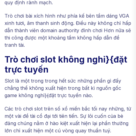
quy định rành mạch.
Trò chơi bài xích hình như phía kế bên tầm dáng VGA
xinh tươi, âm thanh sinh động. Điều này không chỉ hấp
dẫn thành viên domain authority đình chơi Hơn nữa sẽ
thi công được một khoảng tầm không hấp dẫn để
tranh tài.
Trò chơi slot không nghỉ}{đặt
trực tuyến
Slot là một trong trong hết sức những phần gì đấy
chẳng thể không xuất hiện trong bất kì nguồn gốc
game không nghỉ}{đặt trực tuyến nào.
Các trò chơi slot trên số xổ miền bắc tối nay những, từ
một vài đề tài cổ đại tới tiên tiến. Sự lôi cuốn của bè
đảng chúng nằm ở hào kiệt xuất hiện lại phần thưởng
lớn chỉ xuất hiện một cú vòng quay thuần tuý.