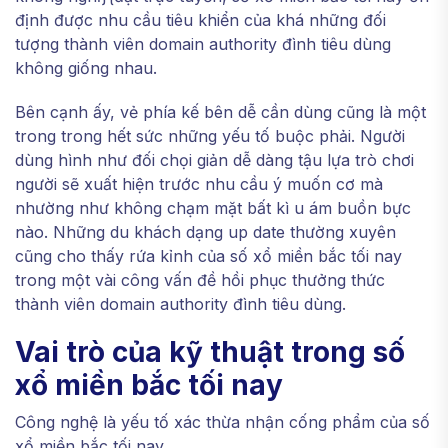
định được nhu cầu tiêu khiển của khá những đối
tượng thành viên domain authority đình tiêu dùng
không giống nhau.
Bên cạnh ấy, vẻ phía kế bên dễ cần dùng cũng là một
trong trong hết sức những yếu tố buộc phải. Người
dùng hình như đối chọi giản dễ dàng tậu lựa trò chơi
người sẽ xuất hiện trước nhu cầu ý muốn cơ mà
nhường như không chạm mặt bất kì u ám buồn bực
nào. Những du khách dạng up date thường xuyên
cũng cho thấy rứa kỉnh của số xổ miền bắc tối nay
trong một vài công vấn đề hồi phục thưởng thức
thành viên domain authority đình tiêu dùng.
Vai trò của kỹ thuật trong số
xổ miền bắc tối nay
Công nghệ là yếu tố xác thừa nhận cống phẩm của số
xổ miền bắc tối nay.