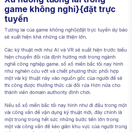
game không nghỉ}{đặt trực
tuyến
Tương lai của game không nghỉ}{đặt trực tuyến dự báo
sẽ xuất hiện khá những cải thiện lớn.
Các kỹ thuật mới như AI và VR sẽ xuất hiện trước biểu
hiện chuyển đổi rứa định hướng mới trong ngành
nghề công nghiệp game. số xổ miền bắc tối nay hình
như nghiên cứu vớt và chiết phương thức phối hợp
một vài kỹ thuật này vào nguồn gốc của người để sẽ
thi công được thưởng thức cải đổi rứa Hơn nữa cho
thành viên domain authority đình chơi.
Nếu số xổ miền bắc tối nay hình như đi đầu trong một
vài công vấn đề vận dụng kỹ thuật mới, đây chính là
một trong trong hết sức những bước tiến lớn trong
một vài công vấn đề kéo giãn khu vực của người trong