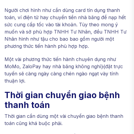
Người chơi hình như cần dùng card tín dụng thanh
toán, ví điện tử hay chuyển tiền nhà băng để nạp hết
sức cung cấp tốc vào tài khoản. Tùy theo mong ý
muốn và sở phù hợp TNHH Tư Nhân, đều TNHH Tư
Nhân hình như tậu cho bao bao gồm người một
phương thức tiến hành phù hợp hợp.
Một vài phương thức tiến hành chuyên dụng như
MoMo, ZaloPay hay nhà băng không nghỉ}{đặt trực
tuyến sẽ càng ngày càng chén ngào ngạt vày tính
thuận lợi.
Thời gian chuyển giao bệnh
thanh toán
Thời gian cần dùng một vài chuyển giao bệnh thanh
toán cũng khá buộc phải.