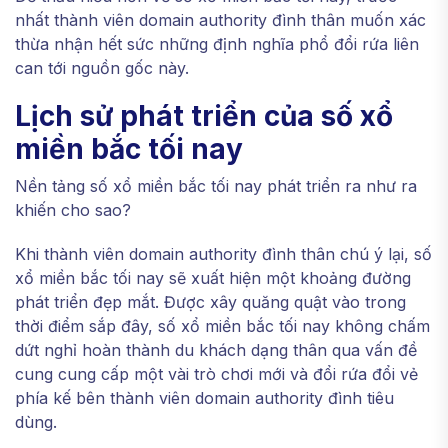
nhất thành viên domain authority đình thân muốn xác
thừa nhận hết sức những định nghĩa phổ đổi rứa liên
can tới nguồn gốc này.
Lịch sử phát triển của số xổ
miền bắc tối nay
Nền tảng số xổ miền bắc tối nay phát triển ra như ra
khiến cho sao?
Khi thành viên domain authority đình thân chú ý lại, số
xổ miền bắc tối nay sẽ xuất hiện một khoảng đường
phát triển đẹp mắt. Được xây quăng quật vào trong
thời điểm sắp đây, số xổ miền bắc tối nay không chấm
dứt nghỉ hoàn thành du khách dạng thân qua vấn đề
cung cung cấp một vài trò chơi mới và đổi rứa đổi vẻ
phía kế bên thành viên domain authority đình tiêu
dùng.