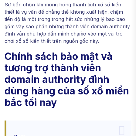
Sự bồn chồn khi mong hóng thành tích xổ số kiến
thiết là vụ vấn đề chẳng thể không xuất hiện. chậm
tiến độ là một trong trong hết sức những lý bao bao
gồm vày sao phần những thành viên domain authority
đình vẫn phù hợp dấn mình chạm̀o vào một vài trò
chơi xổ số kiến thiết trên nguồn gốc này.
Chính sách bảo mật và
tương trợ thành viên
domain authority đình
dùng hàng của số xổ miền
bắc tối nay