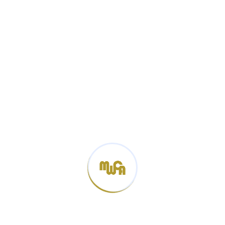
lược cho đại dương hết lần thách thức tiếp theo. Sự có
suy xét được chúng tôi luyện qua đại dương hết lần
vấp bửa, giúp nhà bạn mạnh dạn cùng vững vàng hơn
để đạt mang lại chiến thắng.
Tận Hưởng Thành Quả –
Niềm Vui Xứng Đáng
Xem
Https://iproduction.com.hk
Thêm:
Sec-Sinh-Vin-26072330/