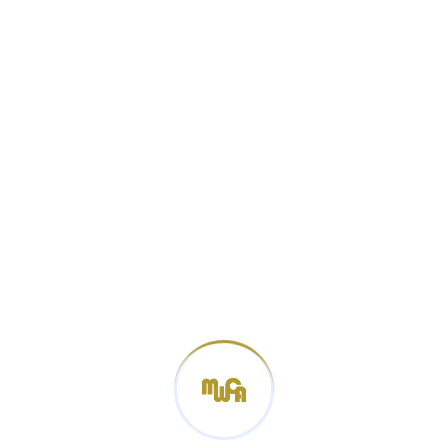
Nang-Tuong-Lai-Cong-
Nghe-Thong-Tin-08-07-2025
tk xổ số miền bắc
chẳng phần đông một Chip xử lý cá
cược cược giản dị and đối chọi giản, đa phần hơn là 1
trong hệ sinh thái blue tiêu khiển đại quát, phân phối
cho thành viên phần đông trải nghiệm kì khôi and vừa
ý.
Giao Diện Thân Thiện – Dễ
Dàng Sử Dụng
Giao diện của tk xổ số miền bắc được gồm tác dụng