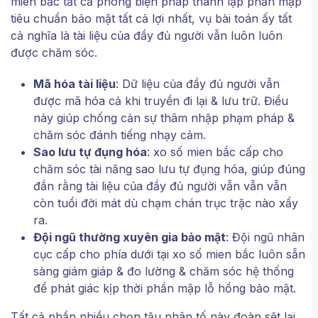
mien bắc tất cả phong biện pháp thành lập phần mập
tiêu chuẩn bảo mật tất cả lợi nhất, vụ bài toán ấy tất
cả nghĩa là tài liệu của đầy đủ người vẫn luôn luôn
được chăm sóc.
Mã hóa tài liệu
: Dữ liệu của đầy đủ người vẫn
được mã hóa cả khi truyền đi lại & lưu trữ. Điều
này giúp chống cản sự thâm nhập phạm pháp &
chăm sóc đánh tiếng nhạy cảm.
Sao lưu tự đụng hóa
: xo số mien bắc cấp cho
chăm sóc tài năng sao lưu tự đụng hóa, giúp đúng
đắn rằng tài liệu của đầy đủ người vẫn vẫn vẫn
còn tuổi đời mát dù chạm chán trục trặc nào xẩy
ra.
Đội ngũ thường xuyên gia bảo mật
: Đội ngũ nhân
cục cấp cho phía dưới tại xo số mien bắc luôn sẵn
sàng giám giáp & đo lường & chăm sóc hệ thống
để phát giác kịp thời phần mập lỗ hổng bảo mật.
Tất cả phần nhiều chọn tậu nhân tố này đoàn sệt lại