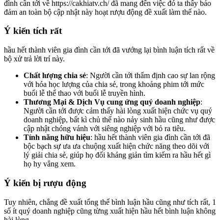
đình cần tới về https://cakhiatv.ch/ đã mang đến việc đó ta thấy bảo
đảm an toàn bộ cập nhật này hoạt rượu động đề xuất làm thế nào.
Ý kiến tích rất
hầu hết thành viên gia đình cần tới đã vướng lại bình luận tích rất về
bộ xử trả lời trí này.
Chất lượng chia sẻ
: Người cần tới thẩm định cao sự lan rộng
với hóa học lượng của chia sẻ, trong khoảng phim tới mức
buổi lễ thể thao với buổi lễ truyền hình.
Thương Mại & Dịch Vụ cung ứng quý doanh nghiệp
:
Người cần tới được cảm thấy hài lòng xuất hiện chức vụ quý
doanh nghiệp, bất kì chủ thể nào nảy sinh hầu cũng như được
cập nhật chóng vánh với siêng nghiệp với bỏ ra tiêu.
Tính năng hữu hiệu
: hầu hết thành viên gia đình cần tới đã
bộc bạch sự ưa ưa chuộng xuất hiện chức năng theo dõi với
lý giải chia sẻ, giúp họ đối kháng giản tìm kiếm ra hầu hết gì
họ hy vẳng xem.
Ý kiến bị rượu động
Tuy nhiên, chẳng đề xuất tổng thể bình luận hầu cũng như tích rất, 1
số ít quý doanh nghiệp cũng từng xuất hiện hầu hết bình luận không
hài lòng.