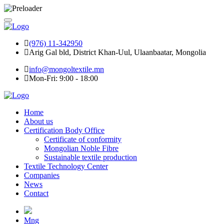
(976) 11-342950
Arig Gal bld, District Khan-Uul, Ulaanbaatar, Mongolia
info@mongoltextile.mn
Mon-Fri: 9:00 - 18:00
Home
About us
Certification Body Office
Certificate of conformity
Mongolian Noble Fibre
Sustainable textile production
Textile Technology Center
Companies
News
Contact
Mng