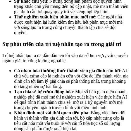
Sự khác chủ yếu
: Những dòng sản phẩm độc quyền hình
trạng khác chủ yếu mang đến bộ cập nhật, mê man thành viên
gia đình cần tới quay quay trở về siêng nghiệp hơn.
Thử nghiệm xuất hiện phân mục mới mẻ
: Các ngôi nhà
được xuất hiện lại luôn kiếm tìm hầu hết phân mục mới mẻ
với sáng tạo ra trong công chuyện thành lập chia sẻ độc
quyền.
Sự phát triển của trí tuệ nhân tạo ra trong giải trí
Trí tuệ nhân tạo ra đã dần dần len lỏi vào đa số lĩnh vực, với chuyên
ngành giải trí cũng không ngoại lệ.
Cá nhân hóa thưởng thức thành viên gia đình cần tới
: AI
chủ yếu cứng cáp là nghiên cứu vớt độc ác liệu thành viên gia
đình cần tới làm lý giải chia sẻ phù thống nhất, trong khoảng
đó tăng nhiều sự hài lòng.
Tạo chia sẻ tự rượu động hóa
: Một số bàn giao diện doanh
nghiệp phệ đã mới mẻ thí nghiệm xuất hiện việc thực hiện AI
để quá trình hình thành chia sẻ, mở ra 1 kỷ nguyên mới mẻ
trong chuyên ngành truyền hình với điện hình ảnh.
Nhận định một vài thói quen tiêu pha
: Bằng việc theo dõi
hành vi thành viên gia đình cần tới, bộ cập nhật cứng cáp là
tiêu cắt hóa một vài buổi lễ với cải tổ hóa học số số lượng
dòng sản phẩm được xuất hiện lại.