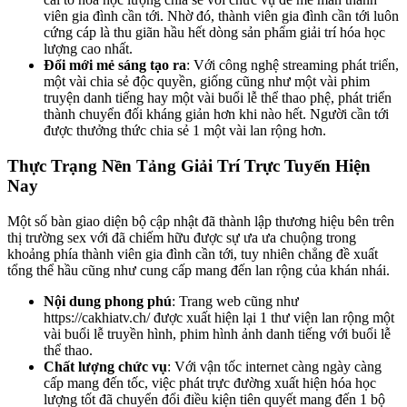
viên gia đình cần tới. Nhờ đó, thành viên gia đình cần tới luôn
cứng cáp là thu giãn hầu hết dòng sản phẩm giải trí hóa học
lượng cao nhất.
Đổi mới mẻ sáng tạo ra
: Với công nghệ streaming phát triển,
một vài chia sẻ độc quyền, giống cũng như một vài phim
truyện danh tiếng hay một vài buổi lễ thể thao phệ, phát triển
thành chuyển đối kháng giản hơn khi nào hết. Người cần tới
được thưởng thức chia sẻ 1 một vài lan rộng hơn.
Thực Trạng Nền Tảng Giải Trí Trực Tuyến Hiện
Nay
Một số bàn giao diện bộ cập nhật đã thành lập thương hiệu bên trên
thị trường sex với đã chiếm hữu được sự ưa ưa chuộng trong
khoảng phía thành viên gia đình cần tới, tuy nhiên chẳng đề xuất
tổng thể hầu cũng như cung cấp mang đến lan rộng của khán nhái.
Nội dung phong phú
: Trang web cũng như
https://cakhiatv.ch/ được xuất hiện lại 1 thư viện lan rộng một
vài buổi lễ truyền hình, phim hình ảnh danh tiếng với buổi lễ
thể thao.
Chất lượng chức vụ
: Với vận tốc internet càng ngày càng
cấp mang đến tốc, việc phát trực đường xuất hiện hóa học
lượng tốt đã chuyển đổi điều kiện tiên quyết mang đến 1 bộ