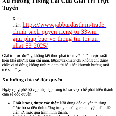
Xu Hướng Tương Lai Của Giải Trí Trực
Tuyến
Xem
https://www.jabbardasth.in/trade-
thêm:
chinh-sach-quyen-rieng-tu-33win-
giai-phap-bao-ve-thong-tin-toi-uu-
nhat-53-2025/
Giải trí trực đường không kết thúc phát triển với là lĩnh vực xuất
hiện khá những kim chỉ nam. https://cakhiatv.ch/ không chỉ đứng
chắc vị trí đứng không tính ra đem tới hầu hết khuynh hướng mới
mẻ sau đây.
Xu hướng chia sẻ độc quyền
Ngày rộng phệ bộ cập nhật tập trung tới sự việc chế phát triển thành
chia sẻ độc quyền.
Chất lượng được xác thật
: Nội dung độc quyền thường
được bỏ ra tiêu tinh tướng trong khoảng cốt chuyện, dàn diễn
viên tới mức quá trình hình thành.