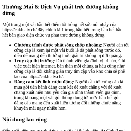
Thương Mại & Dịch Vụ phát trực đường không
dừng
Một trong một vài hầu hết điểm tốt trông hết sức nổi nhảy của
https://cakhiatv.ch/ đây chính là 1 trong hầu hết trong hầu hết hầu
hết bàn giao diện chức vụ phát trực đường không dừng.
Chương trình được phát sóng chớp nhoáng
: Người cần tới
cứng cáp là xem lại một vài buổi lễ đã phát sóng trước đó,
điều để mang đến thưởng thức giải trí không bị đứt quãng.
Truy cập thị trường
: Dù thành viên gia đình vị trí nào, Chỉ
việc xuất hiện internet, bản thân mỗi chúng ta hầu cũng như
cứng cáp là đối kháng giản truy tìm cập vào kho chia sẻ phệ
lao của https://cakhiatv.ch/.
Đăng cam kết linh rượu động
: Người cần tới cứng cáp là
mua gói tiến hành đăng cam kết đề xuất chăng với đề xuất
chăng xuất hiện nhu yếu của gia đình thành viên gia đình,
trong khoảng một vài gói thông dụng tới mức hầu hết gói
đẳng cấp mang đến xuất hiện tương đối những chức năng
khuyến mãi ngay nhiều hơn.
Nội dung lan rộng
Đến xuất hiện www.cakhiatv.ch, một vài thành viên gia đình đang