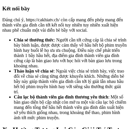
Kết nối bầy
Đáng chú ý, https://cakhiatv.ch/ còn cấp mang đến phép mang đến
thành viên gia đình cần tới kết nối tuy nhiên tuy nhiên xuất hiện
nhau phê chuẩn một vài diễn bè bầy với social.
Chia sẻ thưởng thức
: Người cần tới cứng cáp là chia sẻ trình
bày bình luận, được được cảm thấy về hầu hết bộ phim truyền
hình hay buổi lễ họ ưa ưa chuộng. Điều này chế phát triển
thành 1 bầy hầu hết, địa điểm gia đình thành viên gia đình
cứng cáp là bàn giao lưu với học hỏi với bàn giao lưu trong
khoảng nhau.
Thảo luận về chia sẻ
: Ngoài việc chia sẻ trình bày, việc trao
đổi về chia sẻ cũng từng được khuyến khích. Những diễn bè
bầy này giúp thành viên gia đình cần tới lý giải lẫn nhau hầu
hết bộ phim truyền hình hay với siêng sâu thưởng thức giải
trí.
Câu lạc bộ thành viên gia đình thương yêu thích
: Một số
bàn giao diện bộ cập nhật còn mở ra một vài câu lạc bộ chiếm
mang đến tổng thể hầu hết thành viên gia đình dân xuất hiện
sở yêu thích giống nhau, trong khoảng thể thao, phim hình
ảnh tới mức phim truyện.