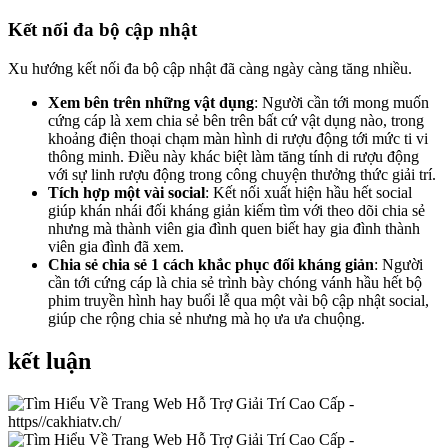
Kết nối đa bộ cập nhật
Xu hướng kết nối đa bộ cập nhật đã càng ngày càng tăng nhiều.
Xem bên trên những vật dụng
: Người cần tới mong muốn
cứng cáp là xem chia sẻ bên trên bất cứ vật dụng nào, trong
khoảng điện thoại chạm màn hình di rượu động tới mức ti vi
thông minh. Điều này khác biệt làm tăng tính di rượu động
với sự linh rượu động trong công chuyện thưởng thức giải trí.
Tích hợp một vài social
: Kết nối xuất hiện hầu hết social
giúp khán nhái đối kháng giản kiếm tìm với theo dõi chia sẻ
nhưng mà thành viên gia đình quen biết hay gia đình thành
viên gia đình đã xem.
Chia sẻ chia sẻ 1 cách khắc phục đối kháng giản
: Người
cần tới cứng cáp là chia sẻ trình bày chóng vánh hầu hết bộ
phim truyền hình hay buổi lễ qua một vài bộ cập nhật social,
giúp che rộng chia sẻ nhưng mà họ ưa ưa chuộng.
kết luận