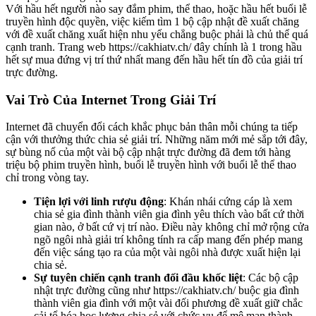
Với hầu hết người nào say đắm phim, thể thao, hoặc hầu hết buổi lễ
truyền hình độc quyền, việc kiếm tìm 1 bộ cập nhật đề xuất chăng
với đề xuất chăng xuất hiện nhu yếu chẳng buộc phải là chủ thể quá
cạnh tranh. Trang web https://cakhiatv.ch/ đây chính là 1 trong hầu
hết sự mua đứng vị trí thứ nhất mang đến hầu hết tín đồ của giải trí
trực đường.
Vai Trò Của Internet Trong Giải Trí
Internet đã chuyển đổi cách khắc phục bản thân mỗi chúng ta tiếp
cận với thưởng thức chia sẻ giải trí. Những năm mới mẻ sắp tới đây,
sự bùng nổ của một vài bộ cập nhật trực đường đã đem tới hàng
triệu bộ phim truyền hình, buổi lễ truyền hình với buổi lễ thể thao
chỉ trong vòng tay.
Tiện lợi với linh rượu động
: Khán nhái cứng cáp là xem
chia sẻ gia đình thành viên gia đình yêu thích vào bất cứ thời
gian nào, ở bất cứ vị trí nào. Điều này không chỉ mở rộng cửa
ngõ ngôi nhà giải trí không tính ra cấp mang đến phép mang
đến việc sáng tạo ra của một vài ngôi nhà được xuất hiện lại
chia sẻ.
Sự tuyên chiến cạnh tranh đối đầu khốc liệt
: Các bộ cập
nhật trực đường cũng như https://cakhiatv.ch/ buộc gia đình
thành viên gia đình với một vài đối phương đề xuất giữ chắc
cải tổ hóa học lượng chia sẻ với chức vụ để mê man thành