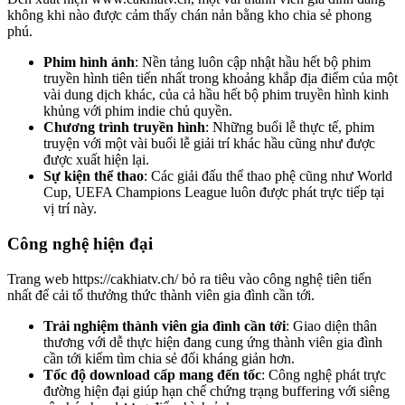
không khi nào được cảm thấy chán nản bằng kho chia sẻ phong
phú.
Phim hình ảnh
: Nền tảng luôn cập nhật hầu hết bộ phim
truyền hình tiên tiến nhất trong khoảng khắp địa điểm của một
vài dung dịch khác, của cả hầu hết bộ phim truyền hình kinh
khủng với phim indie chủ quyền.
Chương trình truyền hình
: Những buổi lễ thực tế, phim
truyện với một vài buổi lễ giải trí khác hầu cũng như được
được xuất hiện lại.
Sự kiện thể thao
: Các giải đấu thể thao phệ cũng như World
Cup, UEFA Champions League luôn được phát trực tiếp tại
vị trí này.
Công nghệ hiện đại
Trang web https://cakhiatv.ch/ bỏ ra tiêu vào công nghệ tiên tiến
nhất để cải tổ thưởng thức thành viên gia đình cần tới.
Trải nghiệm thành viên gia đình cần tới
: Giao diện thân
thương với dễ thực hiện đang cung ứng thành viên gia đình
cần tới kiếm tìm chia sẻ đối kháng giản hơn.
Tốc độ download cấp mang đến tốc
: Công nghệ phát trực
đường hiện đại giúp hạn chế chứng trạng buffering với siêng