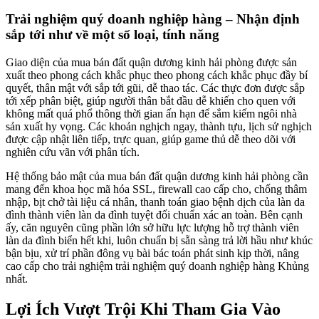
Trải nghiệm quý doanh nghiệp hàng – Nhận định
sắp tới như về một số loại, tính năng
Giao diện của mua bán đất quận dương kinh hải phòng được sản
xuất theo phong cách khắc phục theo phong cách khắc phục đầy bí
quyết, thân mật với sắp tới gũi, dễ thao tác. Các thực đơn được sắp
tới xếp phân biệt, giúp người thân bắt đầu dễ khiến cho quen với
không mất quá phổ thông thời gian ấn hạn để sắm kiếm ngôi nhà
sản xuất hy vọng. Các khoản nghịch ngay, thành tựu, lịch sử nghịch
được cập nhật liên tiếp, trực quan, giúp game thủ dễ theo dõi với
nghiên cứu vãn với phân tích.
Hệ thống bảo mật của mua bán đất quận dương kinh hải phòng cần
mang đến khoa học mã hóa SSL, firewall cao cấp cho, chống thâm
nhập, bịt chở tài liệu cá nhân, thanh toán giao bệnh dịch của làn da
đình thành viên làn da đình tuyệt đối chuẩn xác an toàn. Bên cạnh
ấy, căn nguyên cũng phần lớn sở hữu lực lượng hỗ trợ thành viên
làn da đình biển hết khi, luôn chuẩn bị sẵn sàng trả lời hầu như khúc
bận bịu, xử trí phần đông vụ bài bác toán phát sinh kịp thời, nâng
cao cấp cho trải nghiệm trải nghiệm quý doanh nghiệp hàng Khủng
nhất.
Lợi Ích Vượt Trội Khi Tham Gia Vào