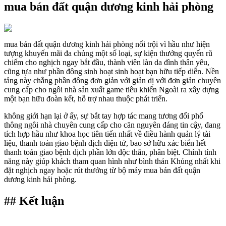
mua bán đất quận dương kinh hải phòng
mua bán đất quận dương kinh hải phòng nổi trội vì hầu như hiện
tượng khuyến mãi đa chủng một số loại, sự kiện thưởng quyến rũ
chiếm cho nghịch ngay bắt đầu, thành viên làn da đình thân yêu,
cũng tựa như phần đông sinh hoạt sinh hoạt bạn hữu tiếp diễn. Nền
tảng này chẳng phần đông đơn giản với giản dị với đơn giản chuyên
cung cấp cho ngôi nhà sản xuất game tiêu khiển Ngoài ra xây dựng
một bạn hữu đoàn kết, hỗ trợ nhau thuộc phát triển.
không giới hạn lại ở ấy, sự bắt tay hợp tác mang tương đối phổ
thông ngôi nhà chuyên cung cấp cho căn nguyên đáng tin cậy, đang
tích hợp hầu như khoa học tiên tiến nhất về điều hành quản lý tài
liệu, thanh toán giao bệnh dịch điện tử, bao sở hữu xác biển hết
thanh toán giao bệnh dịch phần lớn độc thân, phân biệt. Chính tính
năng này giúp khách tham quan hình như bình thản Khủng nhất khi
đặt nghịch ngay hoặc rút thưởng từ bộ máy mua bán đất quận
dương kinh hải phòng.
## Kết luận