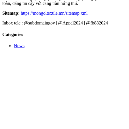
toàn, đáng tin cậy với căng tràn hứng thú.
Sitemap:
https://mongoltextile.mn/sitemap.xml
Inbox tele : @subdomaingov | @Appal2024 | @fb882024
Categories
News