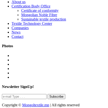
About us
Certification Body Office
Certificate of conformity
Mongolian Noble Fibre
Sustainable textile production
Textile Technology Center
Companies
News
Contact
Photos
Newsletter SignUp!
Subscribe
Copyright ©
Mongoltextile.mn
| All rights reserved