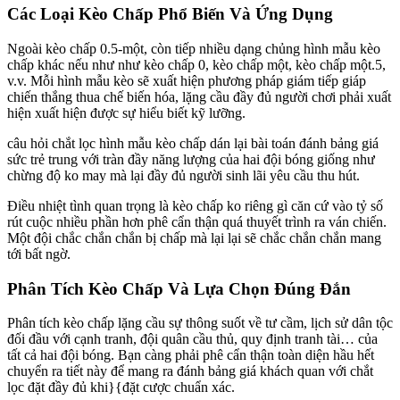
Các Loại Kèo Chấp Phổ Biến Và Ứng Dụng
Ngoài kèo chấp 0.5-một, còn tiếp nhiều dạng chủng hình mẫu kèo
chấp khác nếu như như kèo chấp 0, kèo chấp một, kèo chấp một.5,
v.v. Mỗi hình mẫu kèo sẽ xuất hiện phương pháp giám tiếp giáp
chiến thắng thua chế biến hóa, lặng cầu đầy đủ người chơi phải xuất
hiện xuất hiện được sự hiểu biết kỹ lưỡng.
câu hỏi chắt lọc hình mẫu kèo chấp dán lại bài toán đánh bảng giá
sức trẻ trung với tràn đầy năng lượng của hai đội bóng giống như
chừng độ ko may mà lại đầy đủ người sinh lãi yêu cầu thu hút.
Điều nhiệt tình quan trọng là kèo chấp ko riêng gì căn cứ vào tỷ số
rút cuộc nhiều phần hơn phê cẩn thận quá thuyết trình ra ván chiến.
Một đội chắc chắn chắn bị chấp mà lại lại sẽ chắc chắn chắn mang
tới bất ngờ.
Phân Tích Kèo Chấp Và Lựa Chọn Đúng Đắn
Phân tích kèo chấp lặng cầu sự thông suốt về tư cầm, lịch sử dân tộc
đối đầu với cạnh tranh, đội quân cầu thủ, quy định tranh tài… của
tất cả hai đội bóng. Bạn càng phải phê cẩn thận toàn diện hầu hết
chuyển ra tiết này để mang ra đánh bảng giá khách quan với chắt
lọc đặt đầy đủ khi}{đặt cược chuẩn xác.