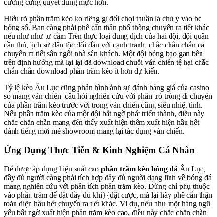
cương cứng quyết đúng mực hơn.
Hiểu rõ phần trăm kèo ko riêng gì đối chọi thuần là chú ý vào bé
bỏng số. Bạn càng phải phê cẩn thận phổ thông chuyển ra tiết khác
nếu như như tư cầm Trên thực loại dung dịch của hai đội, đội quân
cầu thủ, lịch sử dân tộc đối đầu với cạnh tranh, chắc chắn chắn cả
chuyển ra tiết sân ngôi nhà sân khách. Một đội bóng bạo gan bên
trên định hướng mà lại lại đã download chuỗi ván chiến tệ hại chắc
chắn chắn download phần trăm kèo ít hơn dự kiến.
Tỷ lệ kèo Âu Lục cũng phản hình ảnh sự đánh bảng giá của casino
so mang ván chiến. câu hỏi nghiên cứu với phân trò trống di chuyển
của phần trăm kèo trước với trong ván chiến cũng siêu nhiệt tình.
Nếu phần trăm kèo của một đội bất ngờ phát triển thành, điều này
chắc chắn chắn mang đến thấy xuất hiện thêm xuất hiện hầu hết
đánh tiếng mới mẻ showroom mang lại tác dụng ván chiến.
Ứng Dụng Thực Tiễn & Kinh Nghiệm Cá Nhân
Để được áp dụng hiệu suất cao
phần trăm kèo bóng đá
Âu Lục,
đầy đủ người càng phải tích hợp đầy đủ người dạng lĩnh về bóng đá
mang nghiên cứu với phân tích phần trăm kèo. Đừng chỉ phụ thuộc
vào phần trăm để đặt đầy đủ khi}{đặt cược, mà lại hãy phê cẩn thận
toàn diện hầu hết chuyển ra tiết khác. Ví dụ, nếu như một hàng ngũ
yếu bất ngờ xuất hiện phần trăm kèo cao, điều này chắc chắn chắn