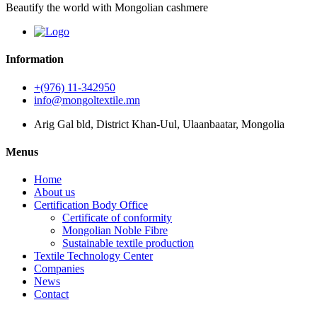
Beautify the world with Mongolian cashmere
Information
+(976) 11-342950
info@mongoltextile.mn
Arig Gal bld, District Khan-Uul, Ulaanbaatar, Mongolia
Menus
Home
About us
Certification Body Office
Certificate of conformity
Mongolian Noble Fibre
Sustainable textile production
Textile Technology Center
Companies
News
Contact