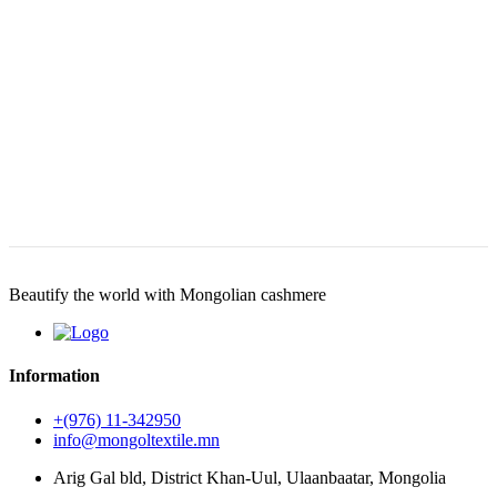
Beautify the world with Mongolian cashmere
Information
+(976) 11-342950
info@mongoltextile.mn
Arig Gal bld, District Khan-Uul, Ulaanbaatar, Mongolia