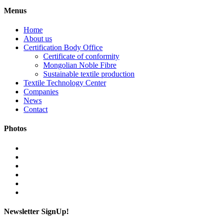
Menus
Home
About us
Certification Body Office
Certificate of conformity
Mongolian Noble Fibre
Sustainable textile production
Textile Technology Center
Companies
News
Contact
Photos
Newsletter SignUp!