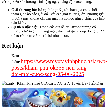
các sự kiện và chương trình tặng ngay bằng đặt cược tháng.
Giải thưởng lớn hàng tháng
: Người tham gia có cơ hội
tham gia vào các giải đấu với các giải thưởng lớn. Những giải
thưởng này không chỉ tiền mặt mà còn có nhiều phần quà hấp
dẫn khác.
Sự kiện đặc biệt
: Trong các dịp lễ lớn, sxmb thường có
những chương trình tặng ngay đặc biệt giúp cộng đồng người
dùng có thêm cơ hội rút lợi nhuận lớn.
Kết luận
Xem
https://www.toyotavinhphuc.asia/wp
thêm:
posts/kham-pha-ok365-nen-tang-
doi-moi-cuoc-song-05-06-2025