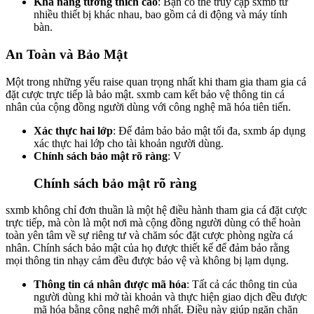
Khả năng tương thích cao
: Bạn có thể truy cập sxmb từ
nhiều thiết bị khác nhau, bao gồm cả di động và máy tính
bàn.
An Toàn và Bảo Mật
Một trong những yếu raise quan trọng nhất khi tham gia tham gia cá
đặt cược trực tiếp là bảo mật. sxmb cam kết bảo vệ thông tin cá
nhân của cộng đồng người dùng với công nghệ mã hóa tiên tiến.
Xác thực hai lớp
: Để đảm bảo bảo mật tối đa, sxmb áp dụng
xác thực hai lớp cho tài khoản người dùng.
Chính sách bảo mật rõ ràng
: V
Chính sách bảo mật rõ ràng
sxmb không chỉ đơn thuần là một hệ điều hành tham gia cá đặt cược
trực tiếp, mà còn là một nơi mà cộng đồng người dùng có thể hoàn
toàn yên tâm về sự riêng tư và chăm sóc đặt cược phòng ngừa cá
nhân. Chính sách bảo mật của họ được thiết kế để đảm bảo rằng
mọi thông tin nhạy cảm đều được bảo vệ và không bị lạm dụng.
Thông tin cá nhân được mã hóa
: Tất cả các thông tin của
người dùng khi mở tài khoản và thực hiện giao dịch đều được
mã hóa bằng công nghệ mới nhất. Điều này giúp ngăn chặn