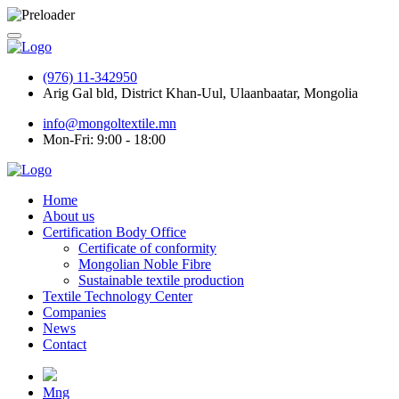
(976) 11-342950
Arig Gal bld, District Khan-Uul, Ulaanbaatar, Mongolia
info@mongoltextile.mn
Mon-Fri: 9:00 - 18:00
Home
About us
Certification Body Office
Certificate of conformity
Mongolian Noble Fibre
Sustainable textile production
Textile Technology Center
Companies
News
Contact
Mng