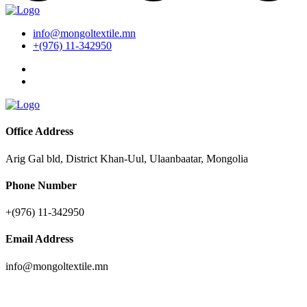
info@mongoltextile.mn
+(976) 11-342950
Office Address
Arig Gal bld, District Khan-Uul, Ulaanbaatar, Mongolia
Phone Number
+(976) 11-342950
Email Address
info@mongoltextile.mn
News