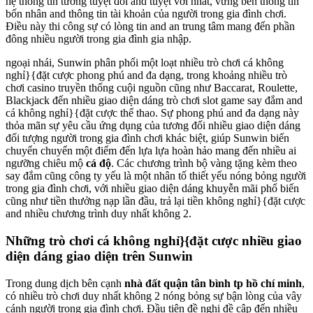
hệ thống tin tưởng tuyệt đối and tuyệt vời nhất, vững bền thông tin
bốn nhân and thông tin tài khoản của người trong gia đình chơi.
Điều này thi công sự có lòng tin and an trung tâm mang đến phần
đông nhiều người trong gia đình gia nhập.
ngoại nhái, Sunwin phân phối một loạt nhiều trò chơi cá không
nghỉ}{đặt cược phong phú and đa dạng, trong khoảng nhiều trò
chơi casino truyền thống cuội nguồn cũng như Baccarat, Roulette,
Blackjack đến nhiều giao diện dáng trò chơi slot game say đắm and
cá không nghỉ}{đặt cược thể thao. Sự phong phú and đa dạng này
thỏa mãn sự yêu cầu ứng dụng của tương đối nhiều giao diện dáng
đối tượng người trong gia đình chơi khác biệt, giúp Sunwin biến
chuyển chuyển một điểm đến lựa lựa hoàn hảo mang đến nhiều ai
ngưỡng chiêu mộ
cá độ
. Các chương trình bộ vàng tặng kèm theo
say đắm cũng công ty yếu là một nhân tố thiết yếu nóng bỏng người
trong gia đình chơi, với nhiều giao diện dáng khuyễn mãi phổ biến
cũng như tiền thưởng nạp lần đầu, trả lại tiền không nghỉ}{đặt cược
and nhiều chương trình duy nhất không 2.
Những trò chơi cá không nghỉ}{đặt cược nhiều giao
diện dáng giao diện trên Sunwin
Trong dung dịch bên cạnh
nhà đất quận tân bình tp hồ chí minh
,
có nhiều trò chơi duy nhất không 2 nóng bỏng sự bận lòng của vây
cánh người trong gia đình chơi. Đầu tiên đề nghị đề cập đến nhiều