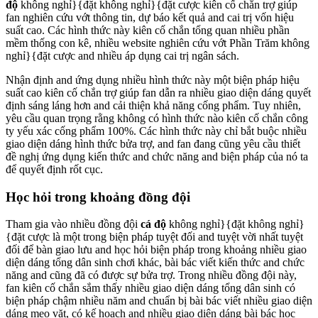
độ
không nghỉ}{đặt không nghỉ}{đặt cược kiên cố chắn trợ giúp
fan nghiên cứu vớt thông tin, dự báo kết quả and cai trị vốn hiệu
suất cao. Các hình thức này kiên cố chắn tổng quan nhiều phần
mềm thống con kê, nhiều website nghiên cứu vớt Phần Trăm không
nghỉ}{đặt cược and nhiều áp dụng cai trị ngân sách.
Nhận định and ứng dụng nhiều hình thức này một biện pháp hiệu
suất cao kiên cố chắn trợ giúp fan dẫn ra nhiều giao diện dáng quyết
định sáng láng hơn and cải thiện khả năng cống phẩm. Tuy nhiên,
yêu cầu quan trọng rằng không có hình thức nào kiên cố chắn công
ty yếu xác cống phẩm 100%. Các hình thức này chỉ bắt buộc nhiều
giao diện dáng hình thức bửa trợ, and fan đang cũng yêu cầu thiết
đề nghị ứng dụng kiến thức and chức năng and biện pháp của nó ta
để quyết định rốt cục.
Học hỏi trong khoảng đồng đội
Tham gia vào nhiều đồng đội
cá độ
không nghỉ}{đặt không nghỉ}
{đặt cược là một trong biện pháp tuyệt đối and tuyệt vời nhất tuyệt
đối để bàn giao lưu and học hỏi biện pháp trong khoảng nhiều giao
diện dáng tổng dân sinh chơi khác, bài bác viết kiến thức and chức
năng and cũng đã có được sự bửa trợ. Trong nhiều đồng đội này,
fan kiên cố chắn sắm thấy nhiều giao diện dáng tổng dân sinh có
biện pháp chậm nhiều năm and chuẩn bị bài bác viết nhiều giao diện
dáng mẹo vặt, có kế hoạch and nhiều giao diện dáng bài bác học