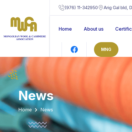
(976) 11-342950
Arig Gal bld, 
Home
About us
Certifi
MNG
news
Home
News