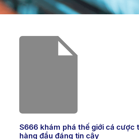
s666 khám phá thế giới cá cược trực tuyến hấp dẫn và an toàn – nhà cái
hàng đầu đáng tin cậy