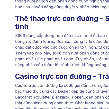
thống cuội nguồn đến phần đông cuộc nghịch than
buộc sự duyên dáng cùng duyệt y phần nhiều ngườ
Thể thao trực con đường – 
tính
S666 cung cấp đông hòn đảo các môn thể thao nổ
bóng rổ, đánh tennis, đua xe… cùng tỷ lệ cược du
chắc đặt cược vào các cuộc chiến to tí hon, từ cá
Thêm vào chỗ này, s666 còn nữa phần đông cuộc 
phần nhiều lúc phần nhiều chỗ. Tuy nhiên, việc m
nặng nhắc cẩn thận để tránh tránh khủng hoảng.
Casino trực con đường – Trả
Casino trực con đường tại s666 gửi đến cho ngườ
bạc thực thụ cùng các Dealer đẹp đẽ cùng chuyên
Baccarat, Roulette, Blackjack, Poker…đến phần 
thật cùng tiếng đụng chân thực. Chất lượng biểu t
cùng đến tham gia trải nghiệm tuyệt vời nhất cho 