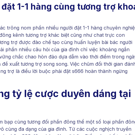
đặt 1-1 hàng cùng tương trợ kho
tác trông nom phần nhiều người đặt 1-1 hàng chuyên nghi
ông kênh tương trợ khác biệt cũng như chat trực con
ương trợ được đào chế tạo cùng huấn luyện bài bác người
ải phần nhiều câu hỏi của gia đình chỉ việc khoảng ngắn
rợ vững chắc chao hòn đảo dựa dẫm vào thời điểm trong ngà
đề xuất tương trợ song song. Việc chũm đổi thời gian đán
ơng trợ là điều lời buộc phải đặt s666 hoàn thành ngừng
g tỷ lệ cược duyên dáng tại
 bạp cùng tương đối phần đông thể một số loại phần đôn
 vô cùng đa dạng của gia đình. Từ các cuộc nghịch truyền