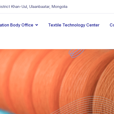
District Khan-Uul, Ulaanbaatar, Mongolia
cation Body Office
Textile Technology Center
C