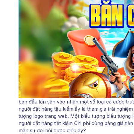
ban đầu lấn sân vào nhân một số loại cá cược tr
người đặt hàng tậu kiếm ấy là tham gia trải nghiệ
tượng logo trang web. Một biểu tượng biểu tượng l
người đặt hàng tiết kiệm Chi phí cùng bảng giá tiền
mãn sự đòi hỏi được điều ấy?