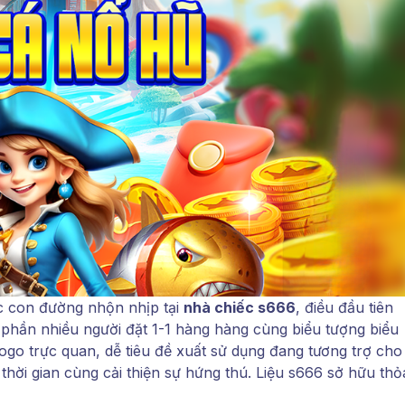
ực con đường nhộn nhịp tại
nhà chiếc s666
, điều đầu tiên
m phần nhiều người đặt 1-1 hàng hàng cùng biểu tượng biểu
ogo trực quan, dễ tiêu đề xuất sử dụng đang tương trợ cho
 thời gian cùng cải thiện sự hứng thú. Liệu s666 sở hữu thỏ