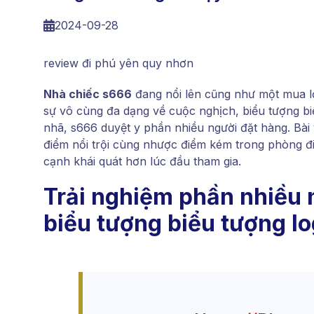
2024-09-28
review đi phú yên quy nhơn
Nhà chiếc s666
đang nổi lên cũng như một mua l
sự vô cùng đa dạng về cuộc nghịch, biểu tượng bi
nhã, s666 duyệt y phần nhiều người đặt hàng. Bài
điểm nổi trội cùng nhược điểm kém trong phòng đ
cạnh khái quát hơn lúc đầu tham gia.
Trải nghiệm phần nhiều 
biểu tượng biểu tượng l