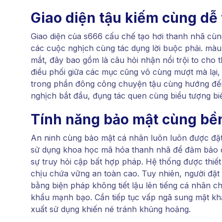
Giao diện tậu kiếm cùng dễ 
Giao diện của s666 cấu chế tạo hơi thanh nhã cùn
các cuộc nghịch cùng tác dụng lời buộc phải. màu
mắt, đây bao gồm là câu hỏi nhận nổi trội to cho 
điều phối giữa các mục cũng vô cùng mượt mà lại
trong phần đông công chuyện tậu cùng hướng đến 
nghịch bắt đầu, đụng tác quen cùng biểu tượng biể
Tính năng bảo mật cùng bền
An ninh cùng bảo mật cá nhân luôn luôn được đặt
sử dụng khoa học mã hóa thanh nhã để đảm bảo đả
sự truy hỏi cập bất hợp pháp. Hệ thống được thiế
chịu chứa vững an toàn cao. Tuy nhiên, người đặ
bằng biện pháp không tiết lậu lên tiếng cá nhân 
khẩu mạnh bạo. Cần tiếp tục vấp ngã sung mật khẩu
xuất sử dụng khiến né tránh khủng hoảng.