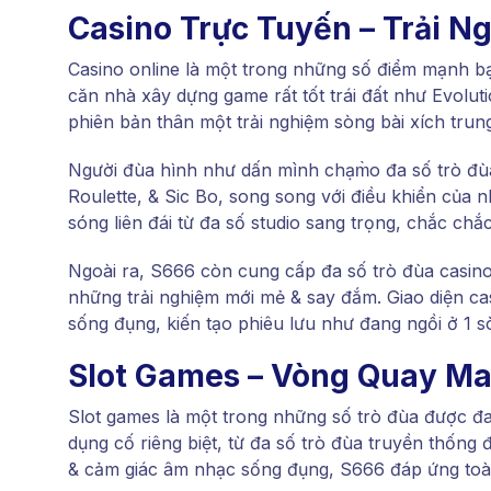
Casino Trực Tuyến – Trải N
Casino online là một trong những số điểm mạnh 
căn nhà xây dựng game rất tốt trái đất như Evolu
phiên bản thân một trải nghiệm sòng bài xích trun
Người đùa hình như dấn mình chạm̀o đa số trò đù
Roulette, & Sic Bo, song song với điều khiển của
sóng liên đái từ đa số studio sang trọng, chắc chắc
Ngoài ra, S666 còn cung cấp đa số trò đùa casino 
những trải nghiệm mới mẻ & say đắm. Giao diện ca
sống đụng, kiến tạo phiêu lưu như đang ngồi ở 1 sò
Slot Games – Vòng Quay M
Slot games là một trong những số trò đùa được đ
dụng cố riêng biệt, từ đa số trò đùa truyền thống 
& cảm giác âm nhạc sống đụng, S666 đáp ứng toàn