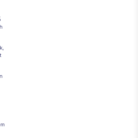
ố
nh
k,
t
ân
ểm