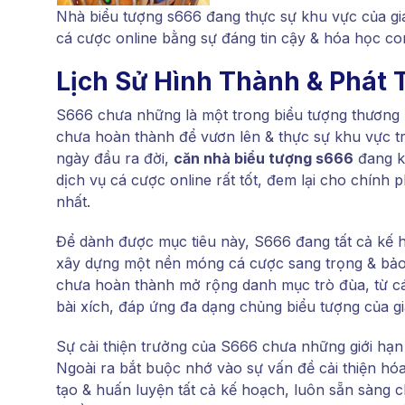
Nhà biểu tượng s666 đang thực sự khu vực của gia
cá cược online bằng sự đáng tin cậy & hóa học con
Lịch Sử Hình Thành & Phát 
S666 chưa những là một trong biểu tượng thương h
chưa hoàn thành để vươn lên & thực sự khu vực tr
ngày đầu ra đời,
căn nhà biểu tượng s666
đang k
dịch vụ cá cược online rất tốt, đem lại cho chính 
nhất.
Để dành được mục tiêu này, S666 đang tất cả kế
xây dựng một nền móng cá cược sang trọng & bảo
chưa hoàn thành mở rộng danh mục trò đùa, từ cá 
bài xích, đáp ứng đa dạng chủng biểu tượng của g
Sự cải thiện trưởng của S666 chưa những giới hạn
Ngoài ra bắt buộc nhớ vào sự vấn đề cải thiện hó
tạo & huấn luyện tất cả kế hoạch, luôn sẵn sàng