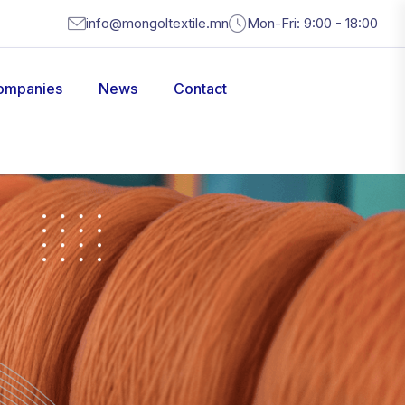
info@mongoltextile.mn
Mon-Fri: 9:00 - 18:00
ompanies
News
Contact