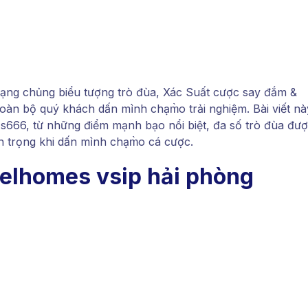
dạng chủng biểu tượng trò đùa, Xác Suất cược say đắm &
àn bộ quý khách dấn mình chạm̀o trải nghiệm. Bài viết nà
g s666, từ những điểm mạnh bạo nổi biệt, đa số trò đùa đư
trọng khi dấn mình chạm̀o cá cược.
elhomes vsip hải phòng