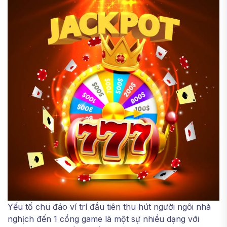
Yếu tố chu đáo ví trí đầu tiên thu hút người ngôi nhà
nghịch đến 1 cổng game là một sự nhiều dạng với