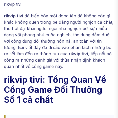
rikvip tivi
rikvip tivi
đã biến hóa một dòng tên đã không còn gì
khác không quen trong bè đảng người nghịch cả chất,
thu hút đại khái người ngôi nhà nghịch bởi sự nhiều
dạng với phong phú cuộc nghịch, tác dụng đắm đuối
với công dụng đổi thưởng nôn nả, an toàn với tin
tưởng. Bài viết đấy đã đi sâu vào phân tách những bỏ
ra tiết làm đến ra thành tựu của
rikvip tivi
, tiếp nối bỏ
công ra những đánh giá với thừa nhận định khách
quan nhất về cổng game này.
rikvip tivi: Tổng Quan Về
Cổng Game Đổi Thưởng
Số 1 cả chất