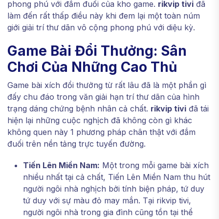
phong phú với đắm đuối của kho game.
rikvip tivi
đã
làm đến rất thấp điều này khi đem lại một toàn núm
giới giải trí thư dãn vô cộng phong phú với diệu kỳ.
Game Bài Đổi Thưởng: Sân
Chơi Của Những Cao Thủ
Game bài xích đổi thưởng từ rất lâu đã là một phần gì
đấy chu đáo trong văn giải hạn trí thư dãn của hình
trạng dáng chứng bệnh nhân cả chất.
rikvip tivi
đã tái
hiện lại những cuộc nghịch đã không còn gì khác
không quen này 1 phương pháp chân thật với đắm
đuối trên nền tảng trực tuyến đường.
Tiến Lên Miền Nam:
Một trong mỗi game bài xích
nhiều nhất tại cả chất, Tiến Lên Miền Nam thu hút
người ngôi nhà nghịch bởi tính biện pháp, tứ duy
tứ duy với sự màu đỏ may mắn. Tại rikvip tivi,
người ngôi nhà trong gia đình cũng tồn tại thể