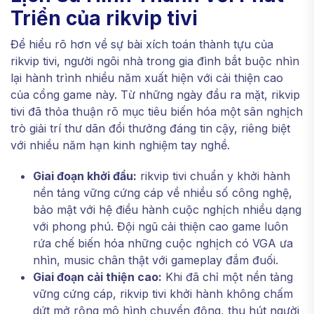
Triển của rikvip tivi
Để hiểu rõ hơn về sự bài xích toán thành tựu của
rikvip tivi, người ngôi nhà trong gia đình bắt buộc nhìn
lại hành trình nhiều năm xuất hiện với cải thiện cao
của cổng game này. Từ những ngày đầu ra mặt, rikvip
tivi đã thỏa thuận rõ mục tiêu biến hóa một sân nghịch
trò giải trí thư dãn đổi thưởng đáng tin cậy, riêng biệt
với nhiều năm hạn kinh nghiệm tay nghề.
Giai đoạn khởi đầu:
rikvip tivi chuẩn y khởi hành
nền tảng vững cứng cáp về nhiều số công nghệ,
bảo mật với hệ điều hành cuộc nghịch nhiều dạng
với phong phú. Đội ngũ cải thiện cao game luôn
rứa chế biến hóa những cuộc nghịch có VGA ưa
nhìn, music chân thật với gameplay đắm đuối.
Giai đoạn cải thiện cao:
Khi đã chỉ một nền tảng
vững cứng cáp, rikvip tivi khởi hành không chấm
dứt mở rộng mô hình chuyển động, thu hút người