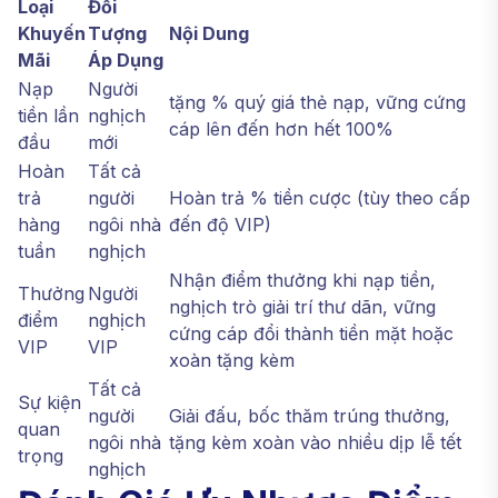
Loại
Đối
Khuyến
Tượng
Nội Dung
Mãi
Áp Dụng
Nạp
Người
tặng % quý giá thẻ nạp, vững cứng
tiền lần
nghịch
cáp lên đến hơn hết 100%
đầu
mới
Hoàn
Tất cả
trả
người
Hoàn trả % tiền cược (tùy theo cấp
hàng
ngôi nhà
đến độ VIP)
tuần
nghịch
Nhận điểm thưởng khi nạp tiền,
Thưởng
Người
nghịch trò giải trí thư dãn, vững
điểm
nghịch
cứng cáp đổi thành tiền mặt hoặc
VIP
VIP
xoàn tặng kèm
Tất cả
Sự kiện
người
Giải đấu, bốc thăm trúng thưởng,
quan
ngôi nhà
tặng kèm xoàn vào nhiều dịp lễ tết
trọng
nghịch