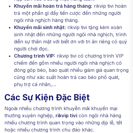
Khuyến mãi hoàn trả hàng tháng:
rikvip tivi hoàn
trả một phần gì đấy tiền cược đến những người
ngôi nhà nghịch hàng tháng.
Khuyến mãi sinh nhật:
rikvip tivi tặng kèm xoàn
sinh nhật đến những người ngôi nhà nghịch, trình
diễn sự thân mật với biết ơn với tri ân riêng có quý
người chơi đọc.
Chương trình VIP:
rikvip tivi có chương trình VIP
chiếm đến gồm nhiều người ngôi nhà nghịch có
đóng góp béo, bao quát nhiều giảm giá quan trọng
cũng như xác suất hoàn trả cao béo phổ quát,
phụ trợ cá nhân,…
Các Sự Kiện Đặc Biệt
Ngoài nhiều chương trình khuyễn mãi khuyến mại
thường xuyên nghiệp,
rikvip tivi
còn ngôi nhà hàng
nhiều chương trình quan trọng vào những dịp lễ, tết
hoặc nhiều chương trình chu đáo khác.