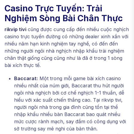
Casino Trực Tuyến: Trải
Nghiệm Sòng Bài Chân Thực
rikvip tivi
cũng được cung cấp đến nhiều cuộc nghịch
casino trực tuyến đường có những dealer xinh xắn với
nhiều năm hạn kinh nghiệm tay nghề, có đến đến
những người ngôi nhà nghịch nhập khẩu trải nghiệm
chân thật giống cũng cũng như là đã ở trong 1 sòng
bài xích thực tế.
Baccarat:
Một trong mỗi game bài xích casino
nhiều nhất của núm giới, Baccarat thu hút người
ngôi nhà nghịch bởi cơ chế nghịch 1-1 thuần, dễ
hiểu với xác suất chiến thắng cao. Tại rikvip tivi,
người ngôi nhà trong gia đình cũng tồn tại thể
nhập khẩu nhiều bàn Baccarat bao quát nhiều
mức cược rành mạch, say đắm có công dụng với
sở trường say mê nghi của bản thân.