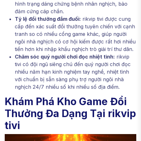
hình trạng dáng chứng bệnh nhân nghịch, bảo
đảm cứng cáp chắn.
Tỷ lệ đổi thưởng đắm đuối:
rikvip tivi được cung
cấp đến xác suất đổi thưởng tuyên chiến với cạnh
tranh so có nhiều cổng game khác, giúp người
ngôi nhà nghịch có cơ hội kiếm được rất hơi nhiều
tiền hơn khi nhập khẩu nghịch trò giải trí thư dãn.
Chăm sóc quý người chơi đọc nhiệt tình:
rikvip
tivi có đội ngũ siêng chú đến quý người chơi đọc
nhiều năm hạn kinh nghiệm tay nghề, nhiệt tình
với chuẩn bị sẵn sàng phụ trợ người ngôi nhà
nghịch 24/7 nhiều số khi nhiều số địa điểm.
Khám Phá Kho Game Đổi
Thưởng Đa Dạng Tại rikvip
tivi