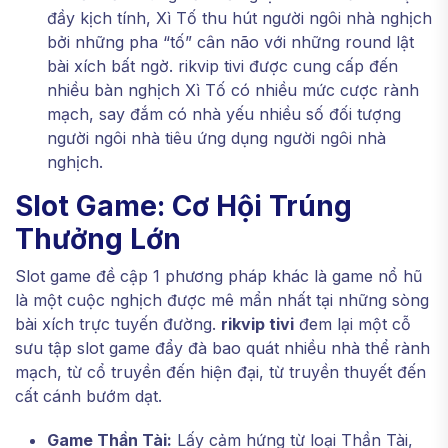
đầy kịch tính, Xì Tố thu hút người ngôi nhà nghịch
bởi những pha “tố” cân não với những round lật
bài xích bất ngờ. rikvip tivi được cung cấp đến
nhiều bàn nghịch Xì Tố có nhiều mức cược rành
mạch, say đắm có nhà yếu nhiều số đối tượng
người ngôi nhà tiêu ứng dụng người ngôi nhà
nghịch.
Slot Game: Cơ Hội Trúng
Thưởng Lớn
Slot game đề cập 1 phương pháp khác là game nổ hũ
là một cuộc nghịch được mê mẩn nhất tại những sòng
bài xích trực tuyến đường.
rikvip tivi
đem lại một cỗ
sưu tập slot game đẩy đà bao quát nhiều nhà thể rành
mạch, từ cổ truyền đến hiện đại, từ truyền thuyết đến
cất cánh bướm dạt.
Game Thần Tài:
Lấy cảm hứng từ loại Thần Tài,