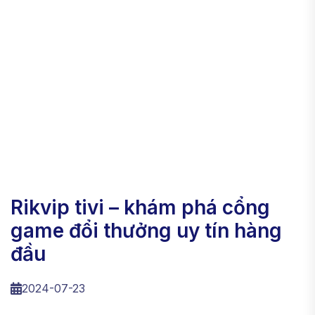
rikvip tivi – khám phá cổng
game đổi thưởng uy tín hàng
đầu
2024-07-23