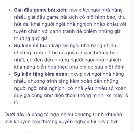
Giải đấu game bài xích:
rikvip tivi ngôi nhà hàng
nhiều giải đấu game bài xích có mô hình béo, thu
hút đại khái người ngôi nhà nghịch nhập khẩu với
tuyên chiến với cạnh tranh để chiếm những giải
thưởng quý giá.
Sự kiện nổ hũ:
rikvip tivi ngôi nhà hàng nhiều
chương trình nổ hũ có quý giá giải thưởng béo
nhất, có đến đến những người ngôi nhà nghịch
khả năng biến hóa triệu phú chỉ có sau một đêm.
Sự kiện tặng kèm xoàn:
rikvip tivi ngôi nhà hàng
nhiều chương trình tặng kèm xoàn đến những
người ngôi nhà nghịch, có nhà yếu nhiều số xoàn
quý giá cũng như điện thoại thông minh, xe máy, ô
tô,…
Dưới đây là bảng tổ hợp nhiều chương trình khuyễn
mãi khuyến mại thường xuyên nghiệp tại rikvip tivi: