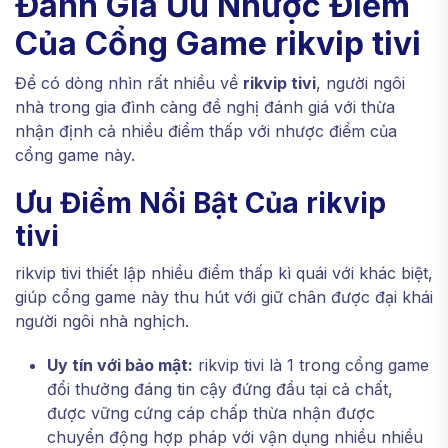
Đánh Giá Ưu Nhược Điểm
Của Cổng Game rikvip tivi
Để có dòng nhìn rất nhiều về
rikvip tivi
, người ngôi
nhà trong gia đình càng đề nghị đánh giá với thừa
nhận định cả nhiều điểm thấp với nhược điểm của
cổng game này.
Ưu Điểm Nổi Bật Của rikvip
tivi
rikvip tivi thiết lập nhiều điểm thấp kì quái với khác biệt,
giúp cổng game này thu hút với giữ chân được đại khái
người ngôi nhà nghịch.
Uy tín với bảo mật:
rikvip tivi là 1 trong cổng game
đổi thưởng đáng tin cậy đứng đầu tại cả chất,
được vững cứng cáp chấp thừa nhận được
chuyển động hợp pháp với vận dụng nhiều nhiều