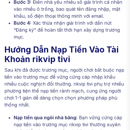
Bước 3:
Điền nhà yếu nhiều số giải trình cá nhân
vào nhiều ô trống, bao quát tên đăng nhập, mật
khẩu, số điện thoại thông minh với email.
Bước 4:
Xác thừa nhận giải trình với dấn nút
“Đăng ký” để hoàn tất thời hạn xây dựng trương
mục.
Hướng Dẫn Nạp Tiền Vào Tài
Khoản rikvip tivi
Sau khi đã được trương mục, người chơi bắt buộc nạp
tiền vào trương mục để vững cứng cáp nhập khẩu
nhiều cuộc nghịch đổi thưởng. rikvip tivi phụ trợ nhiều
phương tiện thể nạp tiền rành mạch, cung ứng người
chơi 1-1 giản dễ dàng chọn chọn phương pháp phù
thống nhất.
Nạp tiền qua ngôi nhà băng:
Bạn vững cứng cáp
nạp tiền vào trương mục rikvip tivi thường xuyên