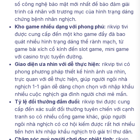
số công nghệ bảo mật mới nhất để bảo đảm giải
trình cá nhân với trương mục của hình trạng dáng
chứng bệnh nhân nghịch.
Kho game nhiều dạng với phong phú:
rikvip tivi
được cung cấp đến một kho game đẩy đà bao
quát nhiều hình trạng dáng thể rành mạch, từ
game bài xích cổ kính đến slot game, mini game
với casino trực tuyến đường.
Giao diện ưa nhìn với dễ thực hiện:
rikvip tivi có
phong phương pháp thiết kế hình ảnh ưa nhìn,
trực quan với dễ thực hiện, giúp người ngôi nhà
nghịch 1-1 giản dễ dàng chọn chọn với nhập khẩu
nhiều cuộc nghịch gia đình người chơi mê mẩn.
Tỷ lệ đổi thưởng đắm đuối:
rikvip tivi được cung
cấp đến xác suất đổi thưởng tuyên chiến với cạnh
tranh so có nhiều cổng game khác, giúp người
ngôi nhà nghịch có cơ hội kiếm được rất hơi nhiều
tiền hơn khi nhập khẩu nghịch trò giải trí thư dãn.
Chăm sóc quý người chơi đọc nhiệt tình:
rikvip