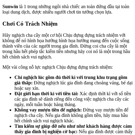
Sunwin
là 1 trong những ngôi nhà chiếc an toàn đứng đầu tại toàn
loại dung dịch, được nhiều người chơi tin tưởng chọn lựa.
Chơi Có Trách Nhiệm
Hãy nghịch cha cây một cơ hội Chịu đựng đựng trách nhiệm với
không để nó hình họa hưởng hình họa hưởng mang đến cuộc sống
thành viên của các người trong gia đình. Đừng coi cha cây là một
trong hầu hết phép tắc kiếm tiền nhưng hãy coi nó là một trong hầu
hết chính sách vui nghịch.
Một vài công nỗ lực nghịch Chịu đựng đựng trách nhiệm:
Chỉ nghịch lúc gồm đủ thời kì với trung khu trạng gồm
giá thấp:
Đừng nghịch lúc gia đình đang choáng váng, bé dại
hoặc say xỉn.
Đặt giới hạn thời kì với tiền tài:
Xác định thời kì với số tiền
các gia đình sẽ dành riêng đến công việc nghịch cha cây các
ngày, mỗi tuần hoặc hàng tháng.
Không vay mượn tiền để nghịch:
Đừng vay mượn tiền để
nghịch cha cây. Nếu gia đình không gồm tiền, hãy mua hầu
hết chính sách vui nghịch khác.
Tìm kiếm sự giúp đỡ nếu như như khách hàng được cảm
thấy gia đình bị nghiện cờ bạc:
Nếu gia đình được cảm thấy