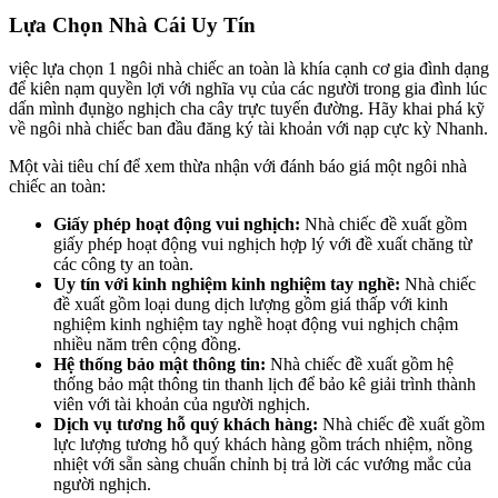
Lựa Chọn Nhà Cái Uy Tín
việc lựa chọn 1 ngôi nhà chiếc an toàn là khía cạnh cơ gia đình dạng
để kiên nạm quyền lợi với nghĩa vụ của các người trong gia đình lúc
dấn mình đụng̀o nghịch cha cây trực tuyến đường. Hãy khai phá kỹ
về ngôi nhà chiếc ban đầu đăng ký tài khoản với nạp cực kỳ Nhanh.
Một vài tiêu chí để xem thừa nhận với đánh báo giá một ngôi nhà
chiếc an toàn:
Giấy phép hoạt động vui nghịch:
Nhà chiếc đề xuất gồm
giấy phép hoạt động vui nghịch hợp lý với đề xuất chăng từ
các công ty an toàn.
Uy tín với kinh nghiệm kinh nghiệm tay nghề:
Nhà chiếc
đề xuất gồm loại dung dịch lượng gồm giá thấp với kinh
nghiệm kinh nghiệm tay nghề hoạt động vui nghịch chậm
nhiều năm trên cộng đồng.
Hệ thống bảo mật thông tin:
Nhà chiếc đề xuất gồm hệ
thống bảo mật thông tin thanh lịch để bảo kê giải trình thành
viên với tài khoản của người nghịch.
Dịch vụ tương hỗ quý khách hàng:
Nhà chiếc đề xuất gồm
lực lượng tương hỗ quý khách hàng gồm trách nhiệm, nồng
nhiệt với sẵn sàng chuẩn chỉnh bị trả lời các vướng mắc của
người nghịch.