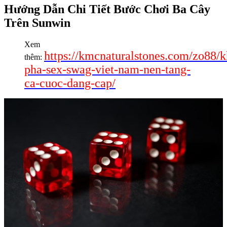
Hướng Dẫn Chi Tiết Bước Chơi Ba Cây
Trên Sunwin
Xem
https://kmcnaturalstones.com/zo88/
thêm:
pha-sex-swag-viet-nam-nen-tang-
ca-cuoc-dang-cap/