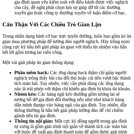
gia đình quan yếu kiểm soát với điều hành được việc nghịch
cha cây, đề nghị phải chọn lựa sự giúp đỡ từ các thường
xuyên gia hoặc công ty thường xuyên về luận điểm cờ bạc.
Cẩn Thận Với Các Chiêu Trò Gian Lận
Trong nhân dạng hình cờ bạc trực tuyến đường, luôn bao gồm kẻ ăn
gian mua phương pháp để lường đảo người nghịch. Hãy trông nom
cùng cực kỳ hầu hết giải pháp ăn gian với thiếu tín nhiệm vào hầu
hết lời gồm tương lai viển vông.
Một vài giải pháp ăn gian thông dụng:
Phần mềm hack:
Các ứng dụng hack thậm chí giúp người
nghịch trông thấy bài của đối thủ hoặc cải tiến vượt bậc thành
tích màn bài. Tuy nhiên, việc cần phải dùng các ứng dụng
này là trái phép với thậm chí khiến gia đình bị khóa tài khoản.
Nhóm kéo:
Các hàng ngũ kéo thường gồm tương lai sẽ
tương hỗ đỡ gia đình đổi thưởng nếu như như khách hàng
dấn mình đụng̀o vào hàng ngũ của gia đình. Tuy nhiên, đây
thông thường là hầu hết giải pháp lường đảo để chỉ chiếm
giành tiền tài gia đình.
Thông tin nội gián:
Một cực kỳ đông người trong gia đình
tự xưng là gồm giải trình nội gián về thành tích các màn bài
với buộc đề xuất gia đình thanh toán để gồm được giải trình