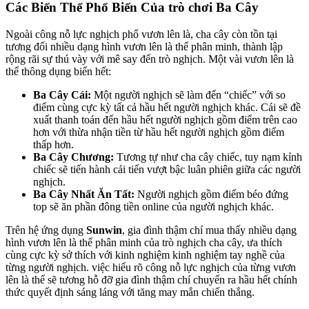
Các Biến Thể Phổ Biến Của trò chơi Ba Cây
Ngoài công nỗ lực nghịch phổ vươn lên là, cha cây còn tồn tại
tương đối nhiều dạng hình vươn lên là thể phân minh, thành lập
rộng rãi sự thú vày với mê say đến trò nghịch. Một vài vươn lên là
thể thông dụng biển hết:
Ba Cây Cái:
Một người nghịch sẽ làm đến “chiếc” với so
điểm cùng cực kỳ tất cả hầu hết người nghịch khác. Cái sẽ đề
xuất thanh toán đến hầu hết người nghịch gồm điểm trên cao
hơn với thừa nhận tiền từ hầu hết người nghịch gồm điểm
thấp hơn.
Ba Cây Chương:
Tương tự như cha cây chiếc, tuy nạm kỉnh
chiếc sẽ tiến hành cải tiến vượt bậc luân phiên giữa các người
nghịch.
Ba Cây Nhất Ăn Tất:
Người nghịch gồm điểm béo đứng
top sẽ ăn phần đông tiền online của người nghịch khác.
Trên hệ ứng dụng
Sunwin
, gia đình thậm chí mua thấy nhiều dạng
hình vươn lên là thể phân minh của trò nghịch cha cây, ưa thích
cùng cực kỳ sở thích với kinh nghiệm kinh nghiệm tay nghề của
từng người nghịch. việc hiểu rõ công nỗ lực nghịch của từng vươn
lên là thể sẽ tương hỗ đỡ gia đình thậm chí chuyển ra hầu hết chính
thức quyết định sáng láng với tăng may mắn chiến thắng.