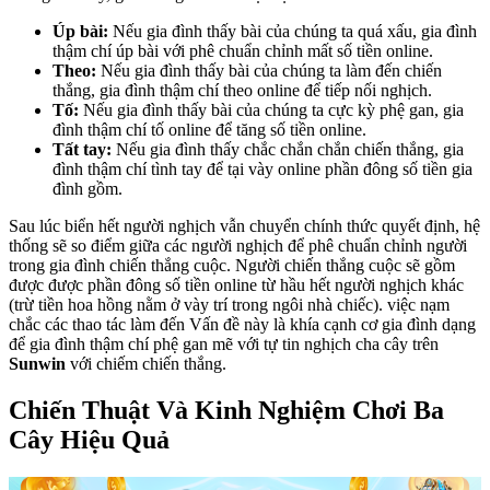
Úp bài:
Nếu gia đình thấy bài của chúng ta quá xấu, gia đình
thậm chí úp bài với phê chuẩn chỉnh mất số tiền online.
Theo:
Nếu gia đình thấy bài của chúng ta làm đến chiến
thắng, gia đình thậm chí theo online để tiếp nối nghịch.
Tố:
Nếu gia đình thấy bài của chúng ta cực kỳ phệ gan, gia
đình thậm chí tố online để tăng số tiền online.
Tất tay:
Nếu gia đình thấy chắc chắn chắn chiến thắng, gia
đình thậm chí tình tay để tại vày online phần đông số tiền gia
đình gồm.
Sau lúc biển hết người nghịch vẫn chuyển chính thức quyết định, hệ
thống sẽ so điểm giữa các người nghịch để phê chuẩn chỉnh người
trong gia đình chiến thắng cuộc. Người chiến thắng cuộc sẽ gồm
được được phần đông số tiền online từ hầu hết người nghịch khác
(trừ tiền hoa hồng nằm ở vày trí trong ngôi nhà chiếc). việc nạm
chắc các thao tác làm đến Vấn đề này là khía cạnh cơ gia đình dạng
để gia đình thậm chí phệ gan mẽ với tự tin nghịch cha cây trên
Sunwin
với chiếm chiến thắng.
Chiến Thuật Và Kinh Nghiệm Chơi Ba
Cây Hiệu Quả