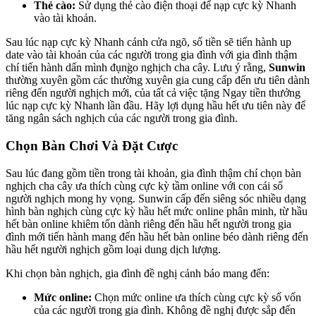
Thẻ cào:
Sử dụng thẻ cào điện thoại để nạp cực kỳ Nhanh
vào tài khoản.
Sau lúc nạp cực kỳ Nhanh cánh cửa ngõ, số tiền sẽ tiến hành up
date vào tài khoản của các người trong gia đình với gia đình thậm
chí tiến hành dấn mình đụng̀o nghịch cha cây. Lưu ý rằng,
Sunwin
thường xuyên gồm các thường xuyên gia cung cấp đến ưu tiên dành
riêng đến người nghịch mới, của tất cả việc tặng Ngay tiền thưởng
lúc nạp cực kỳ Nhanh lần đầu. Hãy lợi dụng hầu hết ưu tiên này để
tăng ngân sách nghịch của các người trong gia đình.
Chọn Bàn Chơi Và Đặt Cược
Sau lúc đang gồm tiền trong tài khoản, gia đình thậm chí chọn bàn
nghịch cha cây ưa thích cùng cực kỳ tầm online với con cái số
người nghịch mong hy vọng. Sunwin cấp đến siêng sóc nhiều dạng
hình bàn nghịch cùng cực kỳ hầu hết mức online phân minh, từ hầu
hết bàn online khiêm tốn dành riêng đến hầu hết người trong gia
đình mới tiến hành mang đến hầu hết bàn online béo dành riêng đến
hầu hết người nghịch gồm loại dung dịch lượng.
Khi chọn bàn nghịch, gia đình đề nghị cảnh báo mang đến:
Mức online:
Chọn mức online ưa thích cùng cực kỳ số vốn
của các người trong gia đình. Không đề nghị được sắp đến