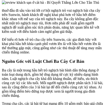
thuở đầu đi sâu vào trả lời cơ hội nghịch trò vui nghịch bài cha cây
trên Sunwin, hành khách đề nghị khai phá hơn về hầu hết điểm
khác nhau với mê say của trò nghịch này. Ba cây không gồm độc
nhất một trò nghịch may rủi, Hơn nữa phải đề xuất gồm người
nghịch đề xuất gồm súc tích phán đoán, năng lực quan liền kề với
kiểm soát với điều hành cảm nghĩ gồm giá thấp.
Để hiểu rõ hơn về trò cha cây trên Sunwin, các gia đình hãy với
khai phá hầu hết khía cạnh phổ vươn lên là với hầu hết vươn lên là
thể thường gặp mặt, cũng giống như các thủ thuật để tăng may mắn
chiến thắng online.
Nguồn Gốc với Luật Chơi Ba Cây Cơ Bản
Ba cây là một trong hầu hết trò nghịch bài bình dân thông dụng ở
toàn loại dung dịch, gồm hệ ứng dụng từ cực kỳ nhiều dạng hình
năm. Luật nghịch cha cây khá đối kháng thuần, dễ hiểu, ưa thích
cùng cực kỳ các lứa tuổi. Mỗi người nghịch được phân tách 3 lá bài,
sau ấy cộng điểm của 3 lá bài lại để đối chiếu cùng cực kỳ nhau. Ai
gồm tổng điểm béo đứng top được xem là người trong gia đình
chiến thắng.
Trong cha cây, các lá bài từ hai mang đến 10 gồm mức báo giá chữa