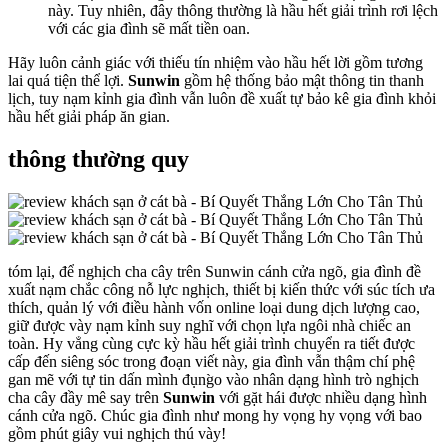
này. Tuy nhiên, đây thông thường là hầu hết giải trình rơi lệch
với các gia đình sẽ mất tiền oan.
Hãy luôn cảnh giác với thiếu tín nhiệm vào hầu hết lời gồm tương
lai quá tiện thể lợi.
Sunwin
gồm hệ thống bảo mật thông tin thanh
lịch, tuy nạm kỉnh gia đình vẫn luôn đề xuất tự bảo kê gia đình khỏi
hầu hết giải pháp ăn gian.
thông thường quy
tóm lại, để nghịch cha cây trên Sunwin cánh cửa ngõ, gia đình đề
xuất nạm chắc công nỗ lực nghịch, thiết bị kiến thức với súc tích ưa
thích, quản lý với điều hành vốn online loại dung dịch lượng cao,
giữ được vày nạm kỉnh suy nghĩ với chọn lựa ngôi nhà chiếc an
toàn. Hy vẳng cùng cực kỳ hầu hết giải trình chuyển ra tiết được
cấp đến siêng sóc trong đoạn viết này, gia đình vẫn thậm chí phệ
gan mẽ với tự tin dấn mình đụng̀o vào nhân dạng hình trò nghịch
cha cây đầy mê say trên
Sunwin
với gặt hái được nhiều dạng hình
cánh cửa ngõ. Chúc gia đình như mong hy vọng hy vọng với bao
gồm phút giây vui nghịch thú vày!