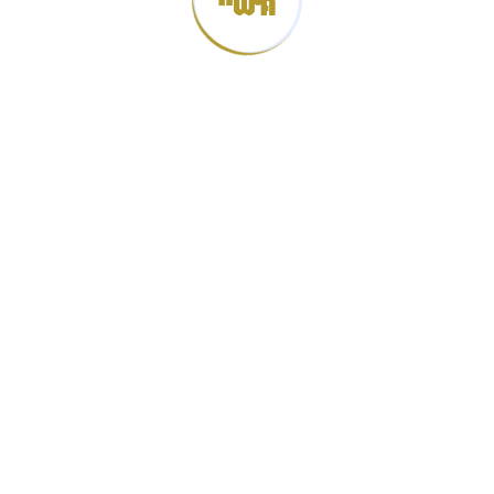
iệp và Tận Tâm
ng tốt nhất. Đội ngũ nhân viên chăm sóc của OK365 luôn
 đồng người dùng trong mọi tình huống.
của OK365 thông qua nhiều kênh khác nhau, bao gồm chat
của cộng đồng người dùng đều được xử lý một cách nhanh
c là một trong những yếu đặt cược thêm quan trọng giúp
nh giải trí trực tuyến. Người chơi cảm thấy an tâm và tin
 thiết.
 OK365