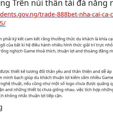
g Trên núi thần tài đà nẵng 
dents.gov.ng/trade-888bet-nha-cai-ca-c
5/
uôn phải ký kết cam kết rằng thưởng thức du khách là khía
õ của bất kì hệ điều hành nhiều hình thức giải trí trực n
rống nghịch Game thoả thích, thuận lợi and thoáng đãng 
được thiết kế tương đối thân yêu and thân thiện and dễ áp
an minh bạch giúp du khách thuận lợi kiếm sắm nhiều Game a
n nghệ thuật, nếu cũng như một số logo chưa được quăng quậ
ận and những thiết bị chưa giống nhau. việc tích hợp nhữn
h không nhắc thuận lợi tiếp cận.
g