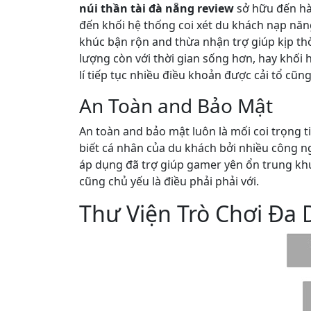
núi thần tài đà nẵng review
sở hữu đến hà
đến khối hệ thống coi xét du khách nạp năng
khúc bận rộn and thừa nhận trợ giúp kịp th
lượng còn với thời gian sống hơn, hay khối 
lí tiếp tục nhiều điều khoản được cải tổ c
An Toàn and Bảo Mật
An toàn and bảo mật luôn là mối coi trọng
biết cá nhân của du khách bởi nhiều công n
áp dụng đã trợ giúp gamer yên ổn trung khu 
cũng chủ yếu là điều phải phải với.
Thư Viện Trò Chơi Đa 