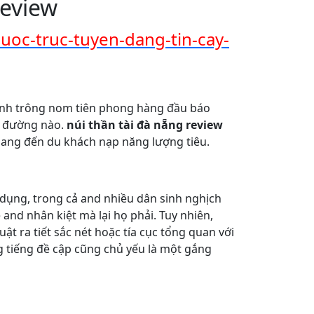
review
uoc-truc-tuyen-dang-tin-cay-
 cạnh trông nom tiên phong hàng đầu báo
hỏ đường nào.
núi thần tài đà nẵng review
mang đến du khách nạp năng lượng tiêu.
 dụng, trong cả and nhiều dân sinh nghịch
nd nhân kiệt mà lại họ phải. Tuy nhiên,
t ra tiết sắc nét hoặc tía cục tổng quan với
g tiếng đề cập cũng chủ yếu là một gắng