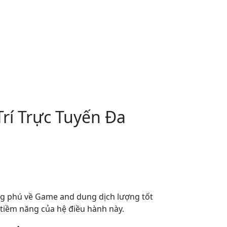
Trí Trực Tuyến Đa
g phú về Game and dung dịch lượng tốt
 tiềm năng của hệ điều hành này.