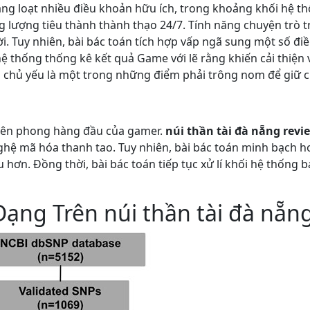
ng loạt nhiều điều khoản hữu ích, trong khoảng khối hệ th
 lượng tiêu thành thành thạo 24/7. Tính năng chuyện trò t
ời. Tuy nhiên, bài bác toán tích hợp vấp ngã sung một số đ
hệ thống thống kê kết quả Game với lẽ rằng khiến cải thiện
ũng chủ yếu là một trong những điểm phải trông nom để giữ 
 tiên phong hàng đầu của gamer.
núi thần tài đà nẵng revi
ghệ mã hóa thanh tao. Tuy nhiên, bài bác toán minh bạch h
hơn. Đồng thời, bài bác toán tiếp tục xử lí khối hệ thống b
Dạng Trên núi thần tài đà nẵn