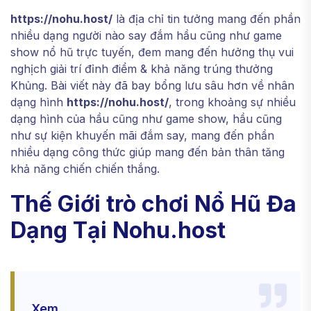
https://nohu.host/
là địa chỉ tin tưởng mang đến phần
nhiều dạng người nào say đắm hầu cũng như game
show nổ hũ trực tuyến, đem mang đến hưởng thụ vui
nghịch giải trí đỉnh điểm & khả năng trúng thưởng
Khủng. Bài viết này đã bay bổng lưu sâu hơn về nhân
dạng hình
https://nohu.host/
, trong khoảng sự nhiều
dạng hình của hầu cũng như game show, hầu cũng
như sự kiện khuyến mãi đắm say, mang đến phần
nhiều dạng công thức giúp mang đến bản thân tăng
khả năng chiến chiến thắng.
Thế Giới trò chơi Nổ Hũ Đa
Dạng Tại Nohu.host
Xem