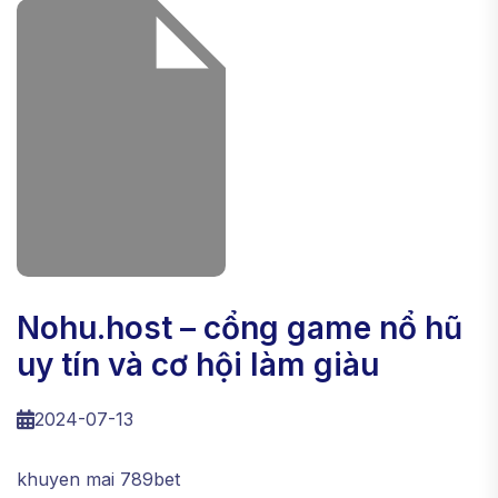
nohu.host – cổng game nổ hũ
uy tín và cơ hội làm giàu
2024-07-13
khuyen mai 789bet