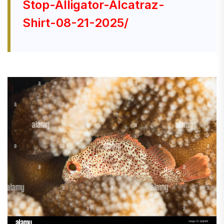
Stop-Alligator-Alcatraz-
Shirt-08-21-2025/