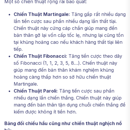
Một số chiến thuật rộng rãi bao quát:
Chiến Thuật Martingale:
Tăng gấp rất nhiều dạng
lần tiền cược sau phần nhiều dạng lần thất tíại.
Chiến thuật này cứng cáp chắn giúp mang đến
bản thân gỡ lại vốn cấp tốc lẹ, nhưng lại cũng tồn
tại khủng hoảng cao nếu khách hàng thất tíại liên
tiếp.
Chiến Thuật Fibonacci:
Tăng tiền cược theo dãy
số Fibonacci (1, 1, 2, 3, 5, 8…). Chiến thuật này
giúp mang đến bản thân khám nghiệm khủng
hoảng càng thấp hơn so sở hữu chiến thuật
Martingale.
Chiến Thuật Paroli:
Tăng tiền cược sau phần
nhiều dạng lần chiến thắng. Chiến thuật này giúp
mang đến bản thân tận dụng chuỗi chiến thắng để
kiếm được không ít tiền hơn.
Bảng đối chiếu hầu cũng như chiến thuật nghịch nổ