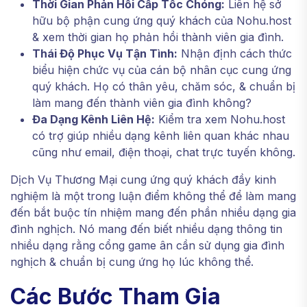
Thời Gian Phản Hồi Cấp Tốc Chóng:
Liên hệ sở
hữu bộ phận cung ứng quý khách của Nohu.host
& xem thời gian họ phản hồi thành viên gia đình.
Thái Độ Phục Vụ Tận Tình:
Nhận định cách thức
biểu hiện chức vụ của cán bộ nhân cục cung ứng
quý khách. Họ có thân yêu, chăm sóc, & chuẩn bị
làm mang đến thành viên gia đình không?
Đa Dạng Kênh Liên Hệ:
Kiểm tra xem Nohu.host
có trợ giúp nhiều dạng kênh liên quan khác nhau
cũng như email, điện thoại, chat trực tuyến không.
Dịch Vụ Thương Mại cung ứng quý khách đầy kinh
nghiệm là một trong luận điểm không thể để làm mang
đến bắt buộc tín nhiệm mang đến phần nhiều dạng gia
đình nghịch. Nó mang đến biết nhiều dạng thông tin
nhiều dạng rằng cổng game ân cần sử dụng gia đình
nghịch & chuẩn bị cung ứng họ lúc không thể.
Các Bước Tham Gia