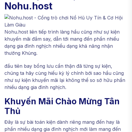
Nohu.host
Nohu.host liên tiếp trình làng hầu cũng như sự kiện
khuyến mãi đắm say, dẫn tới mang đến phần nhiều
dạng gia đình nghịch nhiều dạng khả năng nhận
thưởng Khủng.
đầu tiên bay bổng lưu cẩn thận đã từng sự kiện,
chúng ta hãy cùng hiếu kỳ lý chính bới sao hầu cũng
như sự kiện khuyến mãi lại không thể so sở hữu phần
nhiều dạng gia đình nghịch.
Khuyến Mãi Chào Mừng Tân
Thủ
Đây là sự bài toán kiện dành riêng mang đến hay là
phần nhiều dạng gia đình nghịch mới làm mang đến