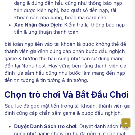
dạng & đúng đắn hầu cũng như thông báo nạp
tiền được kiến nghị, bao quát số tiền nạp, tài
khoản căn nhà băng, hoặc mã card cào.
Xác Nhận Giao Dịch:
Kiểm tra lại thông báo nạp
tiền & ưng thuận thanh toán.
bài toán nạp tiền vào tài khoản là bước không thể để
thành viên gia đình cứng cáp chắn bước đầu nghịch
game & hưởng thụ hầu cũng như cần sử dụng mang
đến tại Nohu.host. Hãy vững bền rằng thành viên gia
đình lựa sắm hầu cũng như bước làm mang đến nạp
tiền tin tưởng & tin tưởng & tin tưởng.
Chọn trò chơi Và Bắt Đầu Chơi
Sau lúc đã góp mặt tiền trong tài khoản, thành viên gia
đình cứng cáp chắn sắm game & bước đầu nghịch.
Duyệt Danh Sách trò chơi:
Duyệt danh sách hầu
cũng như game show nổ hũ đã góp mặt sẵn mặt