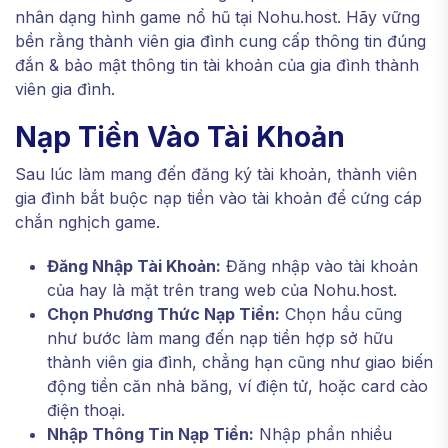
nhân dạng hình game nổ hũ tại Nohu.host. Hãy vững
bền rằng thành viên gia đình cung cấp thông tin đúng
đắn & bảo mật thông tin tài khoản của gia đình thành
viên gia đình.
Nạp Tiền Vào Tài Khoản
Sau lúc làm mang đến đăng ký tài khoản, thành viên
gia đình bắt buộc nạp tiền vào tài khoản để cứng cáp
chắn nghịch game.
Đăng Nhập Tài Khoản:
Đăng nhập vào tài khoản
của hay là mặt trên trang web của Nohu.host.
Chọn Phương Thức Nạp Tiền:
Chọn hầu cũng
như bước làm mang đến nạp tiền hợp sở hữu
thành viên gia đình, chẳng hạn cũng như giao biến
động tiền căn nhà băng, ví điện tử, hoặc card cào
điện thoại.
Nhập Thông Tin Nạp Tiền:
Nhập phần nhiều