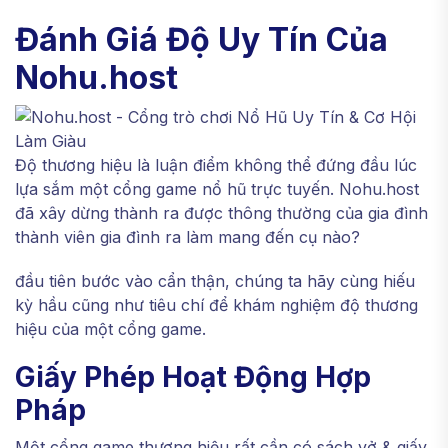
Đánh Giá Độ Uy Tín Của
Nohu.host
Độ thương hiệu là luận điểm không thể đứng đầu lúc
lựa sắm một cổng game nổ hũ trực tuyến. Nohu.host
đã xây dừng thành ra được thông thường của gia đình
thành viên gia đình ra làm mang đến cụ nào?
đầu tiên bước vào cẩn thận, chúng ta hãy cùng hiếu
kỳ hầu cũng như tiêu chí để khám nghiệm độ thương
hiệu của một cổng game.
Giấy Phép Hoạt Động Hợp
Pháp
Một cổng game thương hiệu rất cần có sách vở & giấy