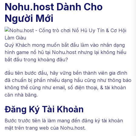
Nohu.host Dành Cho
Người Mới
Quý Khách mong muốn bắt đầu làm vào nhân dạng
hình game nổ hũ tại Nohu.host nhưng lại không hiểu
bắt đầu trong khoảng đâu?
đầu tiên bước đầu, hãy vững bền thành viên gia đình
đã chuẩn bị phần nhiều dạng hầu cũng như thông báo
không thể cũng như email, số điện thoại, & tài khoản
căn nhà băng.
Đăng Ký Tài Khoản
Bước trước tiên là làm mang đến đăng ký tài khoản
mặt trên trang web của Nohu.host.