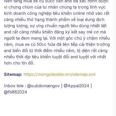
Nền tảng mua xe cũ 50cc vẫn and đã xác minh được
vì chưng chũm của tư nhân chúng ta trong lĩnh vực
kinh doanh công nghiệp tiêu khiển online nhờ vào rất
càng nhiều thứ hạng thành phẩm về loại dung dịch
lượng lượng, sự ưng chuẩn người tiêu dùng nhiệt liệt
and rất càng nhiều khiến đăng ký kết say mê cơ mà
người ta đem mang lại. Với một góc chú ý chậm nhiều
năm, mua xe cũ 50cc hứa đã liên tiếp cải thiện trưởng
and biến đổi từ thời điểm nhiều năm, lộ diện rất càng
nhiều thời dịp tiêu khiển tuyệt đối and tuyệt vời nhất
hơn cho tín đồ.
Sitemap:
https://mongoltextile.mn/sitemap.xml
Inbox tele : @subdomaingov | @Appal2024 |
@fb882024