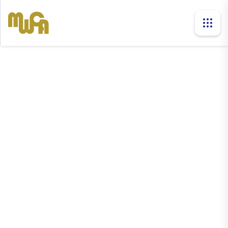
news
Home
News