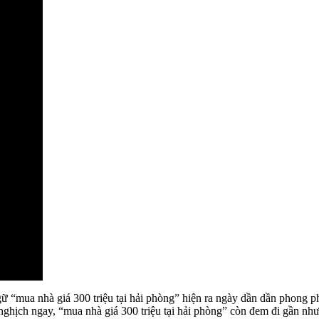
 “mua nhà giá 300 triệu tại hải phòng” hiện ra ngày dần dần phong phú
èo nghịch ngay, “mua nhà giá 300 triệu tại hải phòng” còn đem đi gần nh