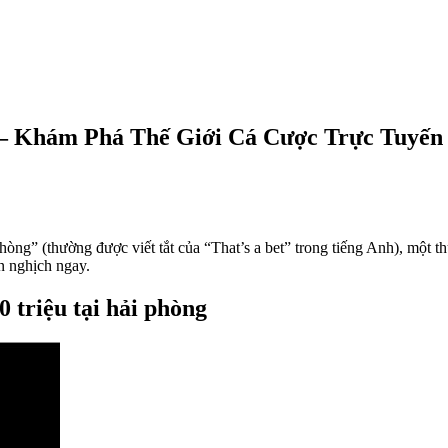
Gì – Khám Phá Thế Giới Cá Cược Trực Tuyến
 phòng” (thường được viết tắt của “That’s a bet” trong tiếng Anh), một
n nghịch ngay.
 triệu tại hải phòng