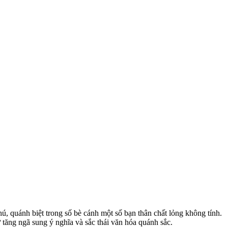
, quánh biệt trong số bè cánh một số bạn thân chất lỏng không tính.
ư tăng ngã sung ý nghĩa và sắc thái văn hóa quánh sắc.