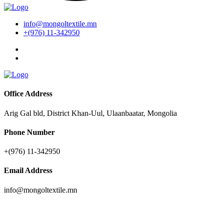
info@mongoltextile.mn
+(976) 11-342950
Office Address
Arig Gal bld, District Khan-Uul, Ulaanbaatar, Mongolia
Phone Number
+(976) 11-342950
Email Address
info@mongoltextile.mn
News