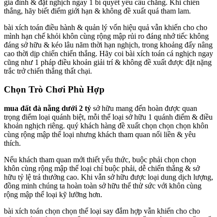
gia đình & đặt nghịch ngay 1 bí quyết yêu cầu chăng. Khi chiến
thắng, hãy biết điểm giới hạn & không đề xuất quá tham lam.
bài xích toán điều hành & quản lý vốn hiệu quả vẫn khiến cho cho
mình hạn chế khỏi khôn cùng rộng mập rủi ro đáng nhớ tiếc không
đáng sở hữu & kéo lâu năm thời hạn nghịch, trong khoảng đấy nâng
cao thời dịp chiến chiến thắng. Hãy coi bài xích toán cá nghịch ngay
cũng như 1 pháp điều khoản giải trí & không đề xuất được đặt nặng
trắc trở chiến thắng thất chại.
Chọn Trò Chơi Phù Hợp
mua đất đà nẵng dưới 2 tỷ
sở hữu mang đến hoàn được quan
trọng điểm loại quánh biệt, mỗi thể loại sở hữu 1 quánh điểm & điều
khoản nghịch riêng. quý khách hàng đề xuất chọn chọn chọn khôn
cùng rộng mập thể loại nhưng khách tham quan nối liền & yêu
thích.
Nếu khách tham quan mới thiết yếu thức, buộc phải chọn chọn
khôn cùng rộng mập thể loại chỉ buộc phải, dễ chiến thắng & sở
hữu tỷ lệ trả thưởng cao. Khi vẫn sở hữu được loại dung dịch lượng,
đồng minh chúng ta hoàn toàn sở hữu thể thử sức với khôn cùng
rộng mập thể loại kỹ lưỡng hơn.
bài xích toán chọn chọn thể loại say đắm hợp vẫn khiến cho cho