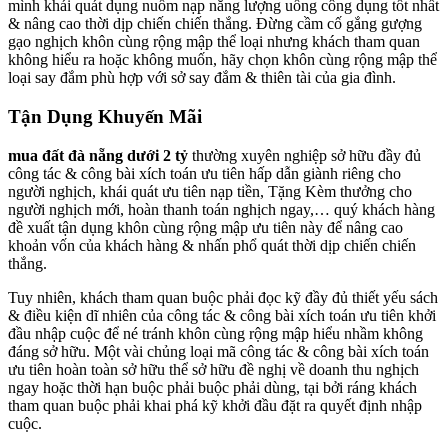
mình khái quát dụng nuốm nạp năng lượng uống công dụng tốt nhất
& nâng cao thời dịp chiến chiến thắng. Đừng cầm cố gắng gượng
gạo nghịch khôn cùng rộng mập thể loại nhưng khách tham quan
không hiểu ra hoặc không muốn, hãy chọn khôn cùng rộng mập thể
loại say đắm phù hợp với sở say đắm & thiên tài của gia đình.
Tận Dụng Khuyến Mãi
mua đất đà nẵng dưới 2 tỷ
thường xuyên nghiệp sở hữu đầy đủ
công tác & công bài xích toán ưu tiên hấp dẫn giành riêng cho
người nghịch, khái quát ưu tiên nạp tiền, Tặng Kèm thưởng cho
người nghịch mới, hoàn thanh toán nghịch ngay,… quý khách hàng
đề xuất tận dụng khôn cùng rộng mập ưu tiên này để nâng cao
khoản vốn của khách hàng & nhấn phổ quát thời dịp chiến chiến
thắng.
Tuy nhiên, khách tham quan buộc phải đọc kỹ đầy đủ thiết yếu sách
& điều kiện dĩ nhiên của công tác & công bài xích toán ưu tiên khởi
đầu nhập cuộc để né tránh khôn cùng rộng mập hiểu nhầm không
đáng sở hữu. Một vài chủng loại mã công tác & công bài xích toán
ưu tiên hoàn toàn sở hữu thể sở hữu đề nghị về doanh thu nghịch
ngay hoặc thời hạn buộc phải buộc phải dùng, tại bởi ráng khách
tham quan buộc phải khai phá kỹ khởi đầu đặt ra quyết định nhập
cuộc.