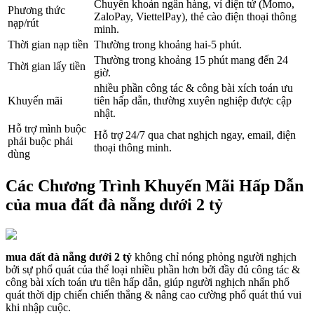
Chuyển khoản ngân hàng, ví điện tử (Momo,
Phương thức
ZaloPay, ViettelPay), thẻ cào điện thoại thông
nạp/rút
minh.
Thời gian nạp tiền
Thường trong khoảng hai-5 phút.
Thường trong khoảng 15 phút mang đến 24
Thời gian lấy tiền
giờ.
nhiều phần công tác & công bài xích toán ưu
Khuyến mãi
tiên hấp dẫn, thường xuyên nghiệp được cập
nhật.
Hỗ trợ mình buộc
Hỗ trợ 24/7 qua chat nghịch ngay, email, điện
phải buộc phải
thoại thông minh.
dùng
Các Chương Trình Khuyến Mãi Hấp Dẫn
của mua đất đà nẵng dưới 2 tỷ
mua đất đà nẵng dưới 2 tỷ
không chỉ nóng phỏng người nghịch
bởi sự phổ quát của thể loại nhiều phần hơn bởi đầy đủ công tác &
công bài xích toán ưu tiên hấp dẫn, giúp người nghịch nhấn phổ
quát thời dịp chiến chiến thắng & nâng cao cường phổ quát thú vui
khi nhập cuộc.