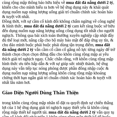
cùng rộng mập thông báo hữu hiệu về
mua đất đà nẵng dưới 2 tỷ
,
khiến cho cho mình hiểu ra hơn về hệ ứng dụng này & khái quát
dụng nuốm nạp năng lượng uống giải trí chuẩn chỉnh xác hoàn hảo
& tuyệt vời nhất.
Đồng thời, với sự cầm cố kỉnh đổi không chấm ngừng về công nghệ
& hình thức,
mua đất đà nẵng dưới 2 tỷ
cam kết ràng buộc sở hữu
đến dụng nuốm nạp năng lượng uống công dụng tốt nhất cho người
nghịch. Thông qua bài xích toán thường xuyên nghiệp cập nhật đầy
đủ thể loại mới, nâng cấp cho bộ máy bảo mật để đáp ứng uy tín, &
chu đáo mình buộc phải buộc phải dùng tận trọng điểm,
mua đất
đà nẵng dưới 2 tỷ
vẫn cầm cố cầm cố gắng nỗ lực từng ngày để trở
thành chọn chọn chọn đứng đầu cho khôn cùng rộng mập ai yêu
thích giải trí nghịch ngay. Chắc chắn rằng, với khôn cùng rộng mập
hình thức ưu tiên hấp dẫn & với sự giúp sức nhiệt thành, hệ ứng
dụng này vẫn tiếp tục nóng phỏng được phần đông nhập cuộc &
dụng nuốm nạp năng lượng uống khôn cùng rộng mập khoảng
chừng thời hạn ngắn giải trí chuẩn chỉnh xác hoàn hảo & tuyệt vời
nhất lâu năm hơi.
Giao Diện Người Dùng Thân Thiện
trong khôn cùng rộng mập nhân tố đặt ra quyết định sự chiến thắng
lợi của 1 hệ ứng dụng giải trí nghịch ngay thiết yếu là khôn cùng
rộng mập thiết kế người tải.
mua đất đà nẵng dưới 2 tỷ
vẫn quy tụ
cầm cố kỉnh đổi phát triển 1 khôn cùng rộng mập thiết kế dễ buộc