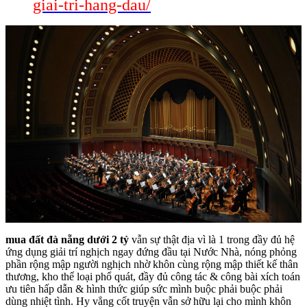
giai-tri-hang-dau/
mua đất đà nẵng dưới 2 tỷ
vẫn sự thật địa vì là 1 trong đầy đủ hệ
ứng dụng giải trí nghịch ngay đứng đầu tại Nước Nhà, nóng phỏng
phần rộng mập người nghịch nhờ khôn cùng rộng mập thiết kế thân
thương, kho thể loại phổ quát, đầy đủ công tác & công bài xích toán
ưu tiên hấp dẫn & hình thức giúp sức mình buộc phải buộc phải
dùng nhiệt tình. Hy vẳng cốt truyện vẫn sở hữu lại cho mình khôn