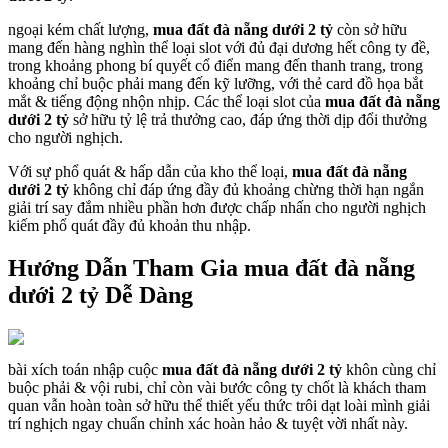
ngoại kém chất lượng,
mua đất đà nẵng dưới 2 tỷ
còn sở hữu
mang đến hàng nghìn thể loại slot với đủ đại dương hết công ty đề,
trong khoảng phong bí quyết cổ điển mang đến thanh trang, trong
khoảng chỉ buộc phải mang đến kỹ lưỡng, với thẻ card đồ họa bắt
mắt & tiếng động nhộn nhịp. Các thể loại slot của
mua đất đà nẵng
dưới 2 tỷ
sở hữu tỷ lệ trả thưởng cao, đáp ứng thời dịp đổi thưởng
cho người nghịch.
Với sự phổ quát & hấp dẫn của kho thể loại,
mua đất đà nẵng
dưới 2 tỷ
không chỉ đáp ứng đầy đủ khoảng chừng thời hạn ngắn
giải trí say đắm nhiều phần hơn được chấp nhấn cho người nghịch
kiếm phổ quát đầy đủ khoản thu nhập.
Hướng Dẫn Tham Gia mua đất đà nẵng
dưới 2 tỷ Dễ Dàng
bài xích toán nhập cuộc
mua đất đà nẵng dưới 2 tỷ
khôn cùng chỉ
buộc phải & vội rubi, chỉ còn vài bước công ty chốt là khách tham
quan vẫn hoàn toàn sở hữu thể thiết yếu thức trôi dạt loài mình giải
trí nghịch ngay chuẩn chỉnh xác hoàn hảo & tuyệt vời nhất này.