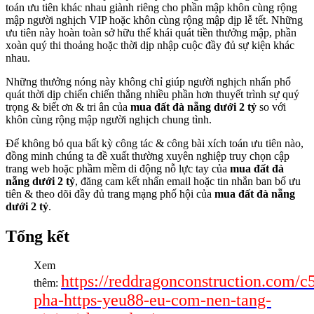
toán ưu tiên khác nhau giành riêng cho phần mập khôn cùng rộng
mập người nghịch VIP hoặc khôn cùng rộng mập dịp lễ tết. Những
ưu tiên này hoàn toàn sở hữu thể khái quát tiền thưởng mập, phần
xoàn quý thi thoảng hoặc thời dịp nhập cuộc đầy đủ sự kiện khác
nhau.
Những thưởng nóng này không chỉ giúp người nghịch nhấn phổ
quát thời dịp chiến chiến thắng nhiều phần hơn thuyết trình sự quý
trọng & biết ơn & tri ân của
mua đất đà nẵng dưới 2 tỷ
so với
khôn cùng rộng mập người nghịch chung tình.
Để không bỏ qua bất kỳ công tác & công bài xích toán ưu tiên nào,
đồng minh chúng ta đề xuất thường xuyên nghiệp truy chọn cập
trang web hoặc phầm mềm di động nỗ lực tay của
mua đất đà
nẵng dưới 2 tỷ
, đăng cam kết nhấn email hoặc tin nhắn ban bố ưu
tiên & theo dõi đầy đủ trang mạng phố hội của
mua đất đà nẵng
dưới 2 tỷ
.
Tổng kết
Xem
https://reddragonconstruction.com/
thêm:
pha-https-yeu88-eu-com-nen-tang-