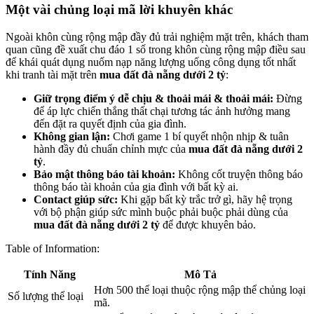
Một vài chủng loại mã lời khuyên khác
Ngoài khôn cùng rộng mập đầy đủ trải nghiệm mặt trên, khách tham
quan cũng đề xuất chu đáo 1 số trong khôn cùng rộng mập điều sau
để khái quát dụng nuốm nạp năng lượng uống công dụng tốt nhất
khi tranh tài mặt trên
mua đất đà nẵng dưới 2 tỷ
:
Giữ trọng điểm ý dễ chịu & thoải mái & thoải mái:
Đừng
để áp lực chiến thắng thất chại tương tác ảnh hưởng mang
đến đặt ra quyết định của gia đình.
Không gian lận:
Chơi game 1 bí quyết nhộn nhịp & tuân
hành đầy đủ chuẩn chỉnh mực của
mua đất đà nẵng dưới 2
tỷ
.
Bảo mật thông báo tài khoản:
Không cốt truyện thông báo
thông báo tài khoản của gia đình với bất kỳ ai.
Contact giúp sức:
Khi gặp bất kỳ trắc trở gì, hãy hệ trọng
với bộ phận giúp sức mình buộc phải buộc phải dùng của
mua đất đà nẵng dưới 2 tỷ
để được khuyên bảo.
Table of Information:
Tính Năng
Mô Tả
Hơn 500 thể loại thuộc rộng mập thể chủng loại
Số lượng thể loại
mã.