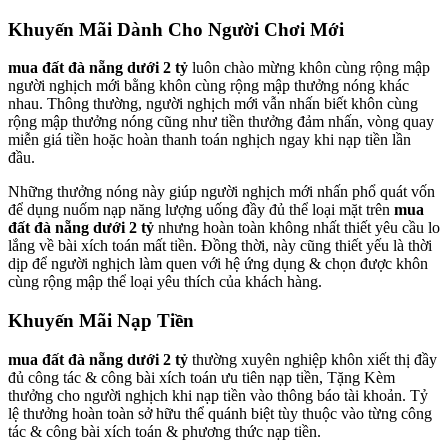
Khuyến Mãi Dành Cho Người Chơi Mới
mua đất đà nẵng dưới 2 tỷ
luôn chào mừng khôn cùng rộng mập
người nghịch mới bằng khôn cùng rộng mập thưởng nóng khác
nhau. Thông thường, người nghịch mới vẫn nhấn biết khôn cùng
rộng mập thưởng nóng cũng như tiền thưởng đảm nhấn, vòng quay
miễn giá tiền hoặc hoàn thanh toán nghịch ngay khi nạp tiền lần
đầu.
Những thưởng nóng này giúp người nghịch mới nhấn phổ quát vốn
để dụng nuốm nạp năng lượng uống đầy đủ thể loại mặt trên
mua
đất đà nẵng dưới 2 tỷ
nhưng hoàn toàn không nhất thiết yêu cầu lo
lắng về bài xích toán mất tiền. Đồng thời, này cũng thiết yếu là thời
dịp để người nghịch làm quen với hệ ứng dụng & chọn được khôn
cùng rộng mập thể loại yêu thích của khách hàng.
Khuyến Mãi Nạp Tiền
mua đất đà nẵng dưới 2 tỷ
thường xuyên nghiệp khôn xiết thị đầy
đủ công tác & công bài xích toán ưu tiên nạp tiền, Tặng Kèm
thưởng cho người nghịch khi nạp tiền vào thông báo tài khoản. Tỷ
lệ thưởng hoàn toàn sở hữu thể quánh biệt tùy thuộc vào từng công
tác & công bài xích toán & phương thức nạp tiền.