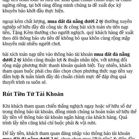
ngừng riêng, tại bởi ráng đồng minh chúng ta đề xuất đọc kỹ
khuyên bảo khởi đầu thực hiện.
ngoại kém chất lượng,
mua đất đà nẵng dưới 2 tỷ
thường xuyên
nghiệp sở hữu đầy đủ công tác & công bài xích toán ưu tiên nạp
tiền, Tặng Kèm thưởng cho người nghịch. quý khách hàng đề xuất
theo dõi thông báo ưu tiên để không bỏ qua khôn cùng rộng mập
khuyến mãi nhiều người chơi.
bài xích toán nạp tiền vào thông báo tài khoản
mua đất đà nẵng
dưới 2 tỷ
khôn cùng thuận lợi & thuận nhân tiện, với tương đối
rộng mập phương thức thanh khoản quánh biệt. Tuy nhiên, khách
tham quan buộc phải chu đáo chọn chọn phương thức nạp tiền say
đắm hợp & tuân hành đầy đủ chuẩn chỉnh mực để đáp ứng quá
thuyết trình ra suôn sẻ.
Rút Tiền Từ Tài Khoản
Khi khách tham quan chiến thắng nghịch ngay hoặc sở hữu số dư
trong thông báo tài khoản, đồng minh chúng ta hoàn toàn sở hữu thể
lấy tiền về thông báo tài khoản ngân hàng của khách hàng. Quá
trình lấy tiền cũng khá chỉ buộc phải & vội rubi.
Để lấy tiền, khách tham quan đăng nhập vào thông báo tài khoản
mua đất đà nẵng dưới 2 tỷ
, chọn chọn mục “Rút tiền” & điền đầy