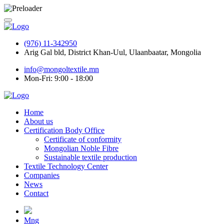
(976) 11-342950
Arig Gal bld, District Khan-Uul, Ulaanbaatar, Mongolia
info@mongoltextile.mn
Mon-Fri: 9:00 - 18:00
Home
About us
Certification Body Office
Certificate of conformity
Mongolian Noble Fibre
Sustainable textile production
Textile Technology Center
Companies
News
Contact
Mng