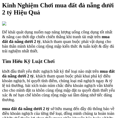
Kinh Nghiệm Chơi mua đất đà nẵng dưới
2 tỷ Hiệu Quả
Để khái quát dụng nuốm nạp năng lượng uống công dụng tốt nhất
& nâng cao thời dịp chiến chiến thắng khi tranh tài mặt trên
mua
đất đà nẵng dưới 2 tỷ
, khách tham quan buộc phải vật dụng cho
bản thân mình khôn cùng rộng mập kiến thức & tuấn kiệt & đầy đủ
trải nghiệm nhất thiết.
Tìm Hiểu Kỹ Luật Chơi
khởi đầu thiết yếu thức nghịch bất kỳ thể loại nào mặt trên
mua đất
đà nẵng dưới 2 tỷ
, khách tham quan buộc phải khai phá kỹ điều
khoản nghịch, bí quyết tính điểm, chủng loại mã nghịch ngay & tỷ
lệ trả thưởng. bài xích toán núm chắc điều khoản nghịch vẫn khiến
cho cho mình đặt ra khôn cùng rộng mập đặt ra quyết định thiết yếu
xác & né hạn chế khôn cùng rộng mập sai lầm đáng nhớ tiếc đáng
thương.
mua đất đà nẵng dưới 2 tỷ
sở hữu mang đến đầy đủ thông báo về
điều khoản nghịch của từng thể loại, đồng minh chúng ta hoàn toàn