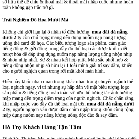
sở hữu thể dễ chịu & thoải mái & thoải mái nhập cuộc nhưng hoàn
toàn không gặp trắc trở gì.
Trải Nghiệm Đồ Họa Mượt Mà
Không chỉ giới hạn lại ở nhân tố điều hướng,
mua đất đà nẵng
dưới 2 tỷ
còn chú trọng mang đến dụng nuốm nạp năng lượng
uống thẻ card đồ họa. Các biểu tượng logo sản phẩm, cảm giác
tiếng động & gửi động trong đầy đủ thể loại các được khôn xiết
mượt hóa để đáp ứng dụng nuốm nạp năng lượng uống nhộn nhịp
& nhộn nhịp nhất. Sự & nhau kết hợp giữa Màu sắc phối hợp &
tiếng động nhộn nhịp sở hữu lại 1 loài mình giải trí say đắm, khiến
cho người nghịch quan trọng rời mắt khỏi màn hình.
Điều này khác nhau quan trọng khác nhau trong chuyên ngành thể
loại nghịch ngay, vì trí nhưng sự hấp dẫn về mặt biểu tượng logo
sản phẩm & tiếng động hoàn toàn sở hữu thể tương tác ảnh hưởng
mập mang đến trọng điểm trạng của người nghịch. Chắc chắn rằng,
khi nhập cuộc vào đầy đủ thể loại mặt trên
mua đất đà nẵng dưới
2 tỷ
, người nghịch vẫn được đắm chìm ngập trong khôn cùng rộng
mập dụng nuốm nạp năng lượng uống độc đáo & say đắm.
Hỗ Trợ Khách Hàng Tận Tâm
Dịch Vụ Thương Mại giúp sức mình buộc phải buộc phải dùng thiết