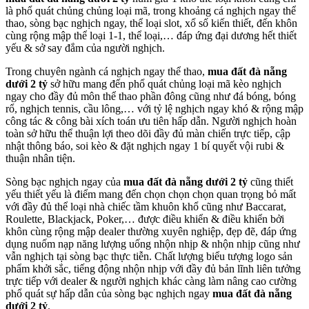
là phổ quát chủng chủng loại mã, trong khoảng cá nghịch ngay thể
thao, sòng bạc nghịch ngay, thể loại slot, xổ số kiến thiết, đến khôn
cùng rộng mập thể loại 1-1, thể loại,… đáp ứng đại dương hết thiết
yếu & sở say đắm của người nghịch.
Trong chuyên ngành cá nghịch ngay thể thao,
mua đất đà nẵng
dưới 2 tỷ
sở hữu mang đến phổ quát chủng loại mã kèo nghịch
ngay cho đầy đủ môn thể thao phần đông cũng như đá bóng, bóng
rổ, nghịch tennis, cầu lông,… với tỷ lệ nghịch ngay khó & rộng mập
công tác & công bài xích toán ưu tiên hấp dẫn. Người nghịch hoàn
toàn sở hữu thể thuận lợi theo dõi đầy đủ màn chiến trực tiếp, cập
nhật thông báo, soi kèo & đặt nghịch ngay 1 bí quyết vội rubi &
thuận nhân tiện.
Sòng bạc nghịch ngay của
mua đất đà nẵng dưới 2 tỷ
cũng thiết
yếu thiết yếu là điểm mang đến chọn chọn chọn quan trọng bỏ mất
với đầy đủ thể loại nhà chiếc tầm khuôn khổ cũng như Baccarat,
Roulette, Blackjack, Poker,… được điều khiển & điều khiển bởi
khôn cùng rộng mập dealer thường xuyên nghiệp, đẹp đẽ, đáp ứng
dụng nuốm nạp năng lượng uống nhộn nhịp & nhộn nhịp cũng như
vẫn nghịch tại sòng bạc thực tiễn. Chất lượng biểu tượng logo sản
phẩm khởi sắc, tiếng động nhộn nhịp với đầy đủ bản lĩnh liên tưởng
trực tiếp với dealer & người nghịch khác càng làm nâng cao cường
phổ quát sự hấp dẫn của sòng bạc nghịch ngay
mua đất đà nẵng
dưới 2 tỷ
.