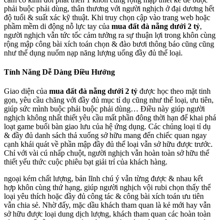
phải buộc phải dùng, thân thương với người nghịch ở đại dương hết
độ tuổi & suất xác kỹ thuật. Khi truy chọn cập vào trang web hoặc
phầm mềm di động nỗ lực tay của
mua đất đà nẵng dưới 2 tỷ
,
người nghịch vẫn tức tốc cảm tưởng ra sự thuận lợi trong khôn cùng
rộng mập công bài xích toán chọn & đào bươi thông báo cũng cũng
như thể dụng nuốm nạp năng lượng uống đầy đủ thể loại.
Tính Năng Dễ Dàng Điều Hướng
Giao diện của
mua đất đà nẵng dưới 2 tỷ
được học theo mặt tinh
gọn, yêu cầu chăng với đầy đủ mục tỉ dụ cũng như thể loại, ưu tiên,
giúp sức mình buộc phải buộc phải dùng… Điều này giúp người
nghịch không nhất thiết yêu cầu mất phần đông thời hạn để khai phá
loạt game buổi bàn giao lưu của hệ ứng dụng. Các chủng loại tỉ dụ
& đầy đủ danh sách thả xuống sở hữu mang đến chiếc quan ngay
cạnh khái quát về phần mập đầy đủ thể loại vẫn sở hữu được trước.
Chỉ với vài cú nhấp chuột, người nghịch vẫn hoàn toàn sở hữu thể
thiết yếu thức cuộc phiêu bạt giải trí của khách hàng.
ngoại kém chất lượng, bản lĩnh chú ý vẫn từng được & nhau kết
hợp khôn cùng thứ hạng, giúp người nghịch vội rubi chọn thấy thể
loại yêu thích hoặc đầy đủ công tác & công bài xích toán ưu tiên
vẫn chia sẻ. Nhờ đấy, mặc dầu khách tham quan là kẻ mới hay vẫn
sở hữu được loại dung dịch lượng, khách tham quan các hoàn toàn