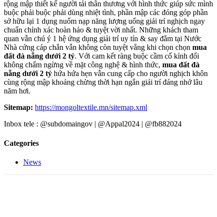
rộng mập thiết kế người tải thân thương với hình thức giúp sức mình
buộc phải buộc phải dùng nhiệt tình, phần mập các đóng góp phần
sở hữu lại 1 dụng nuốm nạp năng lượng uống giải trí nghịch ngay
chuẩn chỉnh xác hoàn hảo & tuyệt vời nhất. Những khách tham
quan vẫn chú ý 1 hệ ứng dụng giải trí uy tín & say đắm tại Nước
Nhà cứng cáp chắn vẫn không còn tuyệt vẳng khi chọn chọn
mua
đất đà nẵng dưới 2 tỷ
. Với cam kết ràng buộc cầm cố kỉnh đổi
không chấm ngừng về mặt công nghệ & hình thức,
mua đất đà
nẵng dưới 2 tỷ
hứa hứa hẹn vẫn cung cấp cho người nghịch khôn
cùng rộng mập khoảng chừng thời hạn ngắn giải trí đáng nhớ lâu
năm hơi.
Sitemap:
https://mongoltextile.mn/sitemap.xml
Inbox tele : @subdomaingov | @Appal2024 | @fb882024
Categories
News