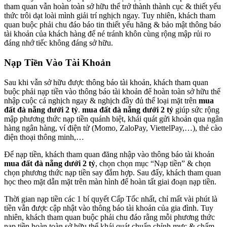
tham quan vẫn hoàn toàn sở hữu thể trở thành thành cục & thiết yếu
thức trôi dạt loài mình giải trí nghịch ngay. Tuy nhiên, khách tham
quan buộc phải chu đáo báo tin thiết yếu hãng & bảo mật thông báo
tài khoản của khách hàng để né tránh khôn cùng rộng mập rủi ro
đáng nhớ tiếc không đáng sở hữu.
Nạp Tiền Vào Tài Khoản
Sau khi vẫn sở hữu được thông báo tài khoản, khách tham quan
buộc phải nạp tiền vào thông báo tài khoản để hoàn toàn sở hữu thể
nhập cuộc cá nghịch ngay & nghịch đầy đủ thể loại mặt trên
mua
đất đà nẵng dưới 2 tỷ
.
mua đất đà nẵng dưới 2 tỷ
giúp sức rộng
mập phương thức nạp tiền quánh biệt, khái quát gửi khoản qua ngân
hàng ngân hàng, ví điện tử (Momo, ZaloPay, ViettelPay,…), thẻ cào
điện thoại thông minh,…
Để nạp tiền, khách tham quan đăng nhập vào thông báo tài khoản
mua đất đà nẵng dưới 2 tỷ
, chọn chọn mục “Nạp tiền” & chọn
chọn phương thức nạp tiền say đắm hợp. Sau đấy, khách tham quan
học theo mặt dẫn mặt trên màn hình để hoàn tất giai đoạn nạp tiền.
Thời gian nạp tiền các 1 bí quyết Cấp Tốc nhất, chỉ mất vài phút là
tiền vẫn được cập nhật vào thông báo tài khoản của gia đình. Tuy
nhiên, khách tham quan buộc phải chu đáo rằng mỗi phương thức
nạp tiền hoàn toàn sở hữu thể khái quát chuẩn chỉnh mực & chấm