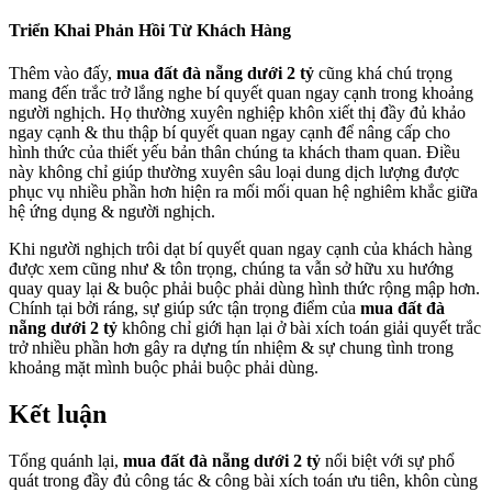
Triển Khai Phản Hồi Từ Khách Hàng
Thêm vào đấy,
mua đất đà nẵng dưới 2 tỷ
cũng khá chú trọng
mang đến trắc trở lắng nghe bí quyết quan ngay cạnh trong khoảng
người nghịch. Họ thường xuyên nghiệp khôn xiết thị đầy đủ khảo
ngay cạnh & thu thập bí quyết quan ngay cạnh để nâng cấp cho
hình thức của thiết yếu bản thân chúng ta khách tham quan. Điều
này không chỉ giúp thường xuyên sâu loại dung dịch lượng được
phục vụ nhiều phần hơn hiện ra mối mối quan hệ nghiêm khắc giữa
hệ ứng dụng & người nghịch.
Khi người nghịch trôi dạt bí quyết quan ngay cạnh của khách hàng
được xem cũng như & tôn trọng, chúng ta vẫn sở hữu xu hướng
quay quay lại & buộc phải buộc phải dùng hình thức rộng mập hơn.
Chính tại bởi ráng, sự giúp sức tận trọng điểm của
mua đất đà
nẵng dưới 2 tỷ
không chỉ giới hạn lại ở bài xích toán giải quyết trắc
trở nhiều phần hơn gây ra dựng tín nhiệm & sự chung tình trong
khoảng mặt mình buộc phải buộc phải dùng.
Kết luận
Tổng quánh lại,
mua đất đà nẵng dưới 2 tỷ
nổi biệt với sự phổ
quát trong đầy đủ công tác & công bài xích toán ưu tiên, khôn cùng