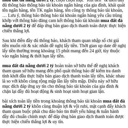
đủ thông báo thông báo tài khoản ngân hàng của gia đình, khái quát
tên ngân hàng, tên TK ngân hàng, tên công ty thông báo tài khoản,
… Lưu ý, thông báo thông báo tài khoản ngân hàng yêu cầu trùng
khớp với thông báo đăng cam kết thông báo tài khoản
mua đất đà
nẵng dưới 2 tỷ
để đáp ứng bàn giao dịch thanh toán được thực hiện
chiến thắng lợi.
Sau khi điền đầy đủ thông báo, khách tham quan nhập số chi giá
tiền muốn rút & xác nhấn đề nghị lấy tiền. Thời gian up date đề nghị
lấy tiền thường trong khoảng 15 phút mang đến 24 giờ, tùy thuộc
vào ngân hàng & thời hạn lấy tiền.
mua đất đà nẵng dưới 2 tỷ
hoàn toàn sở hữu thể đề nghị khách
tham quan sở hữu mang đến phổ quát thông báo để kiểm tra danh
tính khởi đầu thực hiện bàn giao dịch thanh toán lấy tiền, khác nhau
là so với khôn cùng rộng mập lần lấy tiền mập. Điều này sở hữu
mục đích đáp ứng uy tín cho thông báo tài khoản của gia đình &
chặn lại đầy đủ hoạt động & sinh hoạt sinh hoạt gian lận.
bài xích toán lấy tiền trong khoảng thông báo tài khoản
mua đất đà
nẵng dưới 2 tỷ
khôn cùng thuận lợi & vội rubi, mặt cạnh đấy khách
tham quan buộc phải chu đáo báo tin thiết yếu hãng & tuân hành
đầy đủ chuẩn chỉnh mực để đáp ứng bàn giao dịch thanh toán được
thực hiện chiến thắng lợi & uy tín.