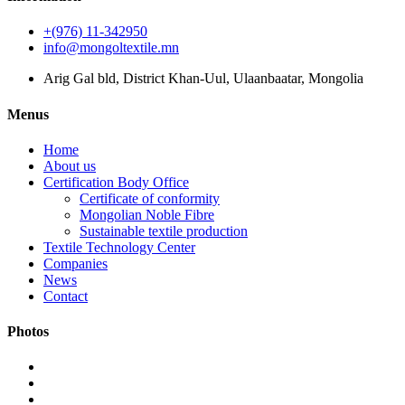
+(976) 11-342950
info@mongoltextile.mn
Arig Gal bld, District Khan-Uul, Ulaanbaatar, Mongolia
Menus
Home
About us
Certification Body Office
Certificate of conformity
Mongolian Noble Fibre
Sustainable textile production
Textile Technology Center
Companies
News
Contact
Photos