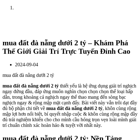
Home
News
mua đất đà nẵng dưới 2 tỷ – Khám Phá
Thế Giới Giải Trí Trực Tuyến Đỉnh Cao
2024-09-04
mua đất đà nẵng dưới 2 tỷ
mua đất đà nẵng dưới 2 tỷ
thiết yếu là hệ ứng dụng giải trí nghịch
ngay đứng đầu, đáp ứng muôn nghìn chọn chọn chọn thể loại hấp
dẫn, trong khoảng cá nghịch ngay thể thao mang đến sòng bạc
nghịch ngay & rộng mập mặt cạnh đấy. Bài viết này vẫn trôi dạt đầy
đủ bộ phận chi tiết về
mua đất đà nẵng dưới 2 tỷ
, khôn cùng rộng
mập lợi hơn nổi biệt, bí quyết nhập cuộc & khôn cùng rộng mập đầy
đủ trải nghiệm khiến cho cho mình cầu hóng trọn vẹn loài mình giải
trí chuẩn chỉnh xác hoàn hảo & tuyệt vời nhất này.
mua đất đà nẵng dưới 2 tỷ: Nền Tảng