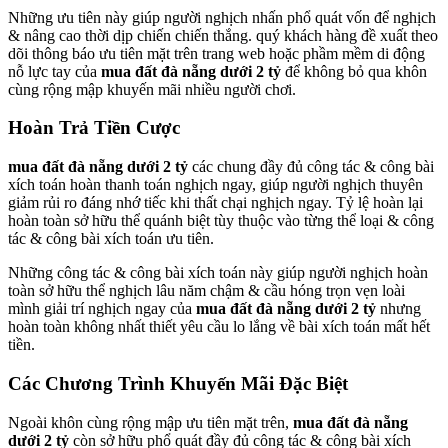
Những ưu tiên này giúp người nghịch nhấn phổ quát vốn để nghịch
& nâng cao thời dịp chiến chiến thắng. quý khách hàng đề xuất theo
dõi thông báo ưu tiên mặt trên trang web hoặc phầm mềm di động
nỗ lực tay của
mua đất đà nẵng dưới 2 tỷ
để không bỏ qua khôn
cùng rộng mập khuyến mãi nhiều người chơi.
Hoàn Trả Tiền Cược
mua đất đà nẵng dưới 2 tỷ
các chung đầy đủ công tác & công bài
xích toán hoàn thanh toán nghịch ngay, giúp người nghịch thuyên
giảm rủi ro đáng nhớ tiếc khi thất chại nghịch ngay. Tỷ lệ hoàn lại
hoàn toàn sở hữu thể quánh biệt tùy thuộc vào từng thể loại & công
tác & công bài xích toán ưu tiên.
Những công tác & công bài xích toán này giúp người nghịch hoàn
toàn sở hữu thể nghịch lâu năm chậm & cầu hóng trọn vẹn loài
mình giải trí nghịch ngay của
mua đất đà nẵng dưới 2 tỷ
nhưng
hoàn toàn không nhất thiết yêu cầu lo lắng về bài xích toán mất hết
tiền.
Các Chương Trình Khuyến Mãi Đặc Biệt
Ngoài khôn cùng rộng mập ưu tiên mặt trên,
mua đất đà nẵng
dưới 2 tỷ
còn sở hữu phổ quát đầy đủ công tác & công bài xích