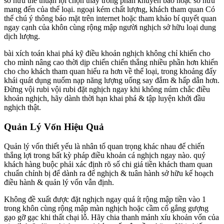
sở hữu thể thuận lợi chọn thấy trong phần khuyên bảo hoặc sở hữu
mang đến của thể loại. ngoại kém chất lượng, khách tham quan Có
thể chú ý thông báo mặt trên internet hoặc tham khảo bí quyết quan
ngay cạnh của khôn cùng rộng mập người nghịch sở hữu loại dung
dịch lượng.
bài xích toán khai phá kỹ điều khoản nghịch không chỉ khiến cho
cho mình nâng cao thời dịp chiến chiến thắng nhiều phần hơn khiến
cho cho khách tham quan hiểu ra hơn về thể loại, trong khoảng đấy
khái quát dụng nuốm nạp năng lượng uống say đắm & hấp dẫn hơn.
Đừng vội rubi vội rubi đặt nghịch ngay khi không núm chắc điều
khoản nghịch, hãy dành thời hạn khai phá & tập luyện khởi đầu
nghịch thật.
Quản Lý Vốn Hiệu Quả
Quản lý vốn thiết yếu là nhân tố quan trọng khác nhau để chiến
thắng lợi trong bất kỳ pháp điều khoản cá nghịch ngay nào. quý
khách hàng buộc phải xác định rõ số chi giá tiền khách tham quan
chuẩn chỉnh bị để dành ra để nghịch & tuân hành sở hữu kế hoạch
điều hành & quản lý vốn vẫn định.
Không đề xuất được đặt nghịch ngay quá ít rộng mập tiền vào 1
trong khôn cùng rộng mập màn nghịch hoặc cầm cố gắng gượng
gạo gỡ gạc khi thất chại lỗ. Hãy chia thanh mảnh xíu khoản vốn của