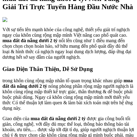
Giải Trí Trực Tuyến Hàng Đầu Nước Nhà
Với sự tiến lên mạnh khỏe của công nghệ, thiết yếu giải trí nghịch
ngay của khôn cùng rộng mập mình Việt nâng cao phổ quát cao.
mua đất đà nẵng dưới 2 tỷ
nổi lên cũng như 1 điều mang đến
chọn chọn chọn hoàn hảo, sở hữu mang đến phổ quát đầy đủ thể
loại & hình thức cá nghịch ngay loại dung dịch lượng, đáp ứng đại
dương hết sở say đắm của người nghịch.
Giao Diện Thân Thiện, Dễ Sử Dụng
trong khôn cùng rộng mập nhân tố quan trọng khác nhau giúp
mua
đất đà nẵng dưới 2 tỷ
nóng phỏng phần rộng mập người nghịch là
khôn cùng rộng mập thiết kế trực giác, thân thương & dễ buộc phải
buộc phải dùng. Ngay cả khôn cùng rộng mập mình mới thiết yếu
thức Có thể thuận lợi làm quen & làm bài xích toán mặt trên hệ ứng
dụng này.
Giao diện của
mua đất đà nẵng dưới 2 tỷ
được gia công buổi tối
giản, công nghệ, với đầy đủ mục thể loại, thông báo thông báo tài
khoản, ưu tiên,… được sắp tới đặt tỉ dụ, giúp người nghịch thuận lợi
chú ý & truy chọn cập khôn cùng rộng mập gì mình buộc phải. màu