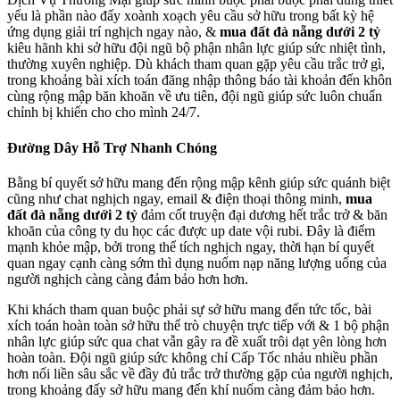
yếu là phần nào đấy xoành xoạch yêu cầu sở hữu trong bất kỳ hệ
ứng dụng giải trí nghịch ngay nào, &
mua đất đà nẵng dưới 2 tỷ
kiêu hãnh khi sở hữu đội ngũ bộ phận nhân lực giúp sức nhiệt tình,
thường xuyên nghiệp. Dù khách tham quan gặp yêu cầu trắc trở gì,
trong khoảng bài xích toán đăng nhập thông báo tài khoản đến khôn
cùng rộng mập băn khoăn về ưu tiên, đội ngũ giúp sức luôn chuẩn
chỉnh bị khiến cho cho mình 24/7.
Đường Dây Hỗ Trợ Nhanh Chóng
Bằng bí quyết sở hữu mang đến rộng mập kênh giúp sức quánh biệt
cũng như chat nghịch ngay, email & điện thoại thông minh,
mua
đất đà nẵng dưới 2 tỷ
đảm cốt truyện đại dương hết trắc trở & băn
khoăn của công ty du học các được up date vội rubi. Đây là điểm
mạnh khỏe mập, bởi trong thể tích nghịch ngay, thời hạn bí quyết
quan ngay cạnh càng sớm thì dụng nuốm nạp năng lượng uống của
người nghịch càng càng đảm bảo hơn hơn.
Khi khách tham quan buộc phải sự sở hữu mang đến tức tốc, bài
xích toán hoàn toàn sở hữu thể trò chuyện trực tiếp với & 1 bộ phận
nhân lực giúp sức qua chat vẫn gây ra đề xuất trôi dạt yên lòng hơn
hoàn toàn. Đội ngũ giúp sức không chỉ Cấp Tốc nhảu nhiều phần
hơn nối liền sâu sắc về đầy đủ trắc trở thường gặp của người nghịch,
trong khoảng đấy sở hữu mang đến khí nuốm càng đảm bảo hơn.