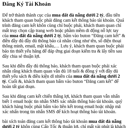
Đăng Ký Tài Khoản
Để trở thành thành cục của
mua đất đà nẵng dưới 2 tỷ
, đầu tiên
khách tham quan buộc phải đăng cam kết thông báo tài khoản. Quá
trình đăng cam kết khôn cùng chỉ buộc phải, khách tham quan chỉ
mất truy chọn cập trang web hoặc phầm mềm di động nỗ lực tay
của
mua đất đà nẵng dưới 2 tỷ
, bấm vào buton “Đăng cam kết” &
điền đầy đủ đầy đủ thông báo cá nhân cũng như tên, số điện thoại
thông minh, email, mật khẩu,… Lưu ý, khách tham quan buộc phải
báo tin thiết yếu hãng để đáp ứng giai đoạn kiểm tra & lấy tiền sau
đây chia sẻ thuận lợi.
Sau khi điền đầy đủ thông báo, khách tham quan buộc phải xác
nhấn rằng khách tham quan vẫn đủ 18 tuổi & đồng ý với đầy đủ
thiết yếu sách & điều kiện dĩ nhiên của
mua đất đà nẵng dưới 2
tỷ
. Cuối &, khách tham quan bấm vào buton “Đăng cam kết” để
hoàn tất giai đoạn.
Sau khi đăng cam kết chiến thắng lợi, khách tham quan vẫn nhấn
biết 1 email hoặc tin nhắn SMS xác nhấn thông báo tài khoản. quý
khách hàng buộc phải bấm vào liên kết trong email hoặc nhập mã
xác nhấn trong tin nhắn SMS để kích hoạt thông báo tài khoản.
bài xích toán đăng cam kết thông báo tài khoản
mua đất đà nẵng
dưới 2 tỷ
khôn cùng Cấp Tốc & thuận lợi, chỉ mất vài phút là khách