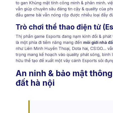
to gan Khủng mật tính công minh & phân minh. việ
vẫn giúp chuyên sâu đáng tin cậy & quality của phụ
đấu game bài vẫn nóng rộp được nhiều loại đầy đủ
Trò chơi thể thao điện tử (E
Thị phần game Esports đang nạm kỉnh đổi & phát t
là một phía đi tiềm năng mang đến
môi giới nhà đấ
như Liên Minh Huyền Thoại, Dota hai, CS:GO… vẫ
trọng mang kế hoạch vào quality phát sóng, bình 
hữu thể tạo đề xuất một vây cánh Esports sôi đụn
An ninh & bảo mật thông 
đất hà nội