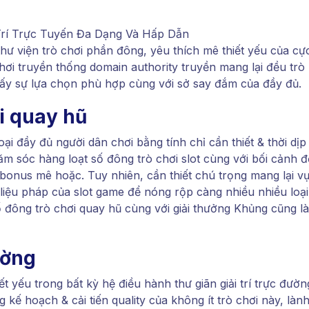
ư viện trò chơi phần đông, yêu thích mê thiết yếu của cự
chơi truyền thống domain authority truyền mang lại đều trò
hấy sự lựa chọn phù hợp cùng với sở say đắm của đầy đủ.
i quay hũ
ại đầy đủ người dân chơi bằng tính chỉ cần thiết & thời dịp
m sóc hàng loạt số đông trò chơi slot cùng với bối cảnh 
bonus mê hoặc. Tuy nhiên, cần thiết chú trọng mang lại v
iệu pháp của slot game để nóng rộp càng nhiều nhiều loại
số đông trò chơi quay hũ cùng với giải thưởng Khủng cũng là
ường
iết yếu trong bất kỳ hệ điều hành thư giãn giải trí trực đườn
g kế hoạch & cải tiến quality của không ít trò chơi này, làn