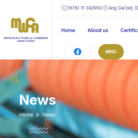
(976) 11-342950
Arig Gal bld, 
Home
About us
Certifi
MNG
news
Home
News