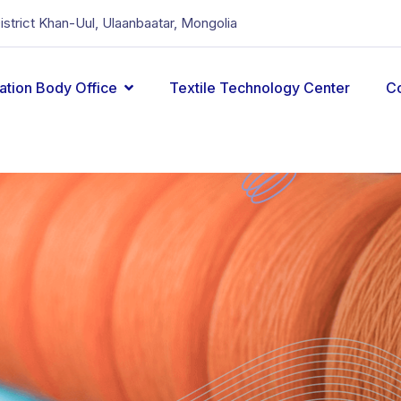
District Khan-Uul, Ulaanbaatar, Mongolia
cation Body Office
Textile Technology Center
C