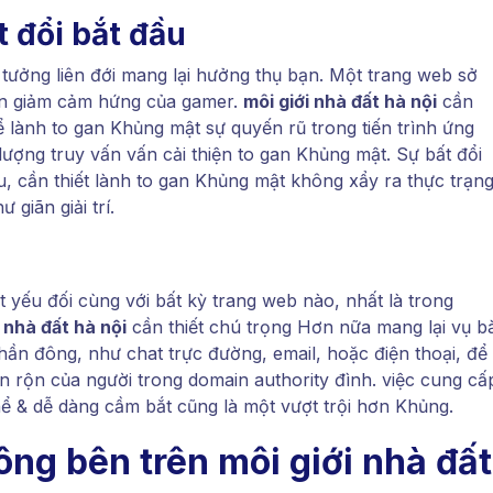
t đổi bắt đầu
 tưởng liên đới mang lại hưởng thụ bạn. Một trang web sở
ến giảm cảm hứng của gamer.
môi giới nhà đất hà nội
cần
để lành to gan Khủng mật sự quyến rũ trong tiến trình ứng
lượng truy vấn vấn cải thiện to gan Khủng mật. Sự bất đổi
, cần thiết lành to gan Khủng mật không xẩy ra thực trạn
 giãn giải trí.
t yếu đối cùng với bất kỳ trang web nào, nhất là trong
i nhà đất hà nội
cần thiết chú trọng Hơn nữa mang lại vụ bà
ần đông, như chat trực đường, email, hoặc điện thoại, để
 rộn của người trong domain authority đình. việc cung cấ
 & dễ dàng cầm bắt cũng là một vượt trội hơn Khủng.
ông bên trên môi giới nhà đất