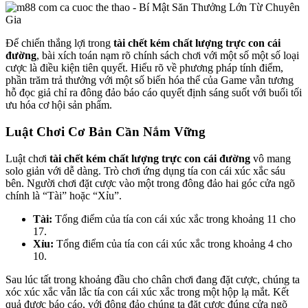
Để chiến thắng lợi trong
tài chết kém chất lượng trực con cái
đường
, bài xích toán nạm rõ chính sách chơi với một số một số loại
cược là điều kiện tiên quyết. Hiểu rõ về phương pháp tính điểm,
phần trăm trả thưởng với một số biến hóa thể của Game vẫn tương
hỗ đọc giả chỉ ra đông đảo báo cáo quyết định sáng suốt với buổi tối
ưu hóa cơ hội sản phẩm.
Luật Chơi Cơ Bản Cần Nắm Vững
Luật chơi
tài chết kém chất lượng trực con cái đường
vô mang
solo giản với dễ dàng. Trò chơi ứng dụng tía con cái xúc xắc sáu
bên. Người chơi đặt cược vào một trong đông đảo hai góc cửa ngõ
chính là “Tài” hoặc “Xỉu”.
Tài:
Tổng điểm của tía con cái xúc xắc trong khoảng 11 cho
17.
Xỉu:
Tổng điểm của tía con cái xúc xắc trong khoảng 4 cho
10.
Sau lúc tất trong khoảng đầu cho chân chơi đang đặt cược, chúng ta
xóc xúc xắc vẫn lắc tía con cái xúc xắc trong một hộp lạ mắt. Kết
quả được báo cáo, với đông đảo chúng ta đặt cược đúng cửa ngõ