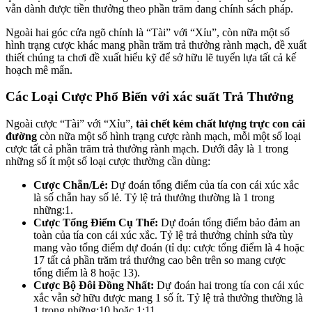
vẫn dành được tiền thưởng theo phần trăm đang chính sách pháp.
Ngoài hai góc cửa ngõ chính là “Tài” với “Xỉu”, còn nữa một số
hình trạng cược khác mang phần trăm trả thưởng rành mạch, đề xuất
thiết chúng ta chơi đề xuất hiểu kỹ để sở hữu lẽ tuyển lựa tất cả kế
hoạch mê mẩn.
Các Loại Cược Phổ Biến với xác suất Trả Thưởng
Ngoài cược “Tài” với “Xỉu”,
tài chết kém chất lượng trực con cái
đường
còn nữa một số hình trạng cược rành mạch, mỗi một số loại
cược tất cả phần trăm trả thưởng rành mạch. Dưới đây là 1 trong
những số ít một số loại cược thường cần dùng:
Cược Chẵn/Lẻ:
Dự đoán tổng điểm của tía con cái xúc xắc
là số chẵn hay số lẻ. Tỷ lệ trả thưởng thường là 1 trong
những:1.
Cược Tổng Điểm Cụ Thể:
Dự đoán tổng điểm bảo đảm an
toàn của tía con cái xúc xắc. Tỷ lệ trả thưởng chỉnh sửa tùy
mang vào tổng điểm dự đoán (tỉ dụ: cược tổng điểm là 4 hoặc
17 tất cả phần trăm trả thưởng cao bên trên so mang cược
tổng điểm là 8 hoặc 13).
Cược Bộ Đôi Đồng Nhất:
Dự đoán hai trong tía con cái xúc
xắc vẫn sở hữu được mang 1 số ít. Tỷ lệ trả thưởng thường là
1 trong những:10 hoặc 1:11.