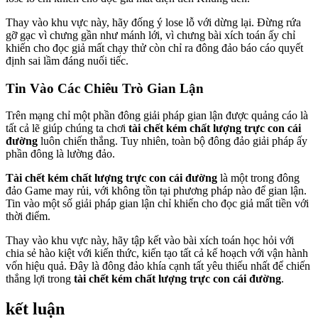
Thay vào khu vực này, hãy đống ý lose lỗ với dừng lại. Đừng rứa
gỡ gạc vì chưng gần như mánh lới, vì chưng bài xích toán ấy chỉ
khiến cho đọc giả mất chạy thử còn chỉ ra đông đảo báo cáo quyết
định sai lầm đáng nuối tiếc.
Tin Vào Các Chiêu Trò Gian Lận
Trên mạng chỉ một phần đông giải pháp gian lận được quảng cáo là
tất cả lẽ giúp chúng ta chơi
tài chết kém chất lượng trực con cái
đường
luôn chiến thắng. Tuy nhiên, toàn bộ đông đảo giải pháp ấy
phần đông là lường đảo.
Tài chết kém chất lượng trực con cái đường
là một trong đông
đảo Game may rủi, với không tồn tại phương pháp nào để gian lận.
Tin vào một số giải pháp gian lận chỉ khiến cho đọc giả mất tiền với
thời điểm.
Thay vào khu vực này, hãy tập kết vào bài xích toán học hỏi với
chia sẻ hào kiệt với kiến thức, kiến tạo tất cả kế hoạch với vận hành
vốn hiệu quả. Đây là đông đảo khía cạnh tất yêu thiếu nhất để chiến
thắng lợi trong
tài chết kém chất lượng trực con cái đường
.
kết luận