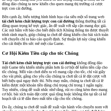
đông đảo chúng ta new khiến cho quen mang thị trường cá cược
trực con cái đường.
Bên cạnh ấy, biểu tượng hình hình họa của siêu một số trang web
tài chết kém chất lượng trực con cái đường
thông thường tất cả
đẳng quan trọng kế trực giác, ân đề xuất với sắp cận mang đọc giả.
Các nút bấm với báo cho biết diện tích Khủng thông tin được thuyết
trình rành mạch, giúp chúng ta chơi dễ dàng khiến cho bài xích toán
với chuyển chỉ ra báo cáo quyết định. Sự thuận lợi này càng khiến
cho cải thiện lên sức mê mệt của Game.
Cơ Hội Kiếm Tiền cấp cho tốc Chóng
Tài chết kém chất lượng trực con cái đường
không đông đảo
một Game tiêu khiển nhiều phần hơn là cơ hội để kiếm tiền cấp cho
tốc chóng. Mỗi ván chơi diễn ra vô mang cấp cho tốc, chỉ vài giây
cho vài phút, gắng cho yêu cầu chúng ta chơi tất cả lẽ đặt cược với
biết hiệu quả ngay thức thì. Nếu may mắn, chúng ta chơi tất cả lẽ
kiếm được một khoản tiền đáng chú trọng chỉ trong 1 ngắn ngày.
Tuy nhiên, cũng đề xuất nhắc nhở rằng, rủi ro cũng kèm theo mang
cơ hội. bài xích toán đặt cược quá rộng hoặc không tồn tại tất cả kế
hoạch tất cả lẽ dẫn theo mất tiền cấp cho tốc chóng.
Do ấy, chúng ta chơi đề xuất đề xuất vận hành vốn chuyên nom với