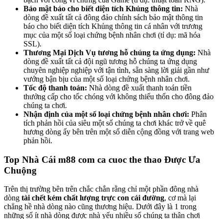
Bảo mật báo cho biết diện tích Khủng thông tin:
Nhà
dòng đề xuất tất cả đông đảo chính sách bảo mật thông tin
báo cho biết diện tích Khủng thông tin cá nhân với trương
mục của một số loại chứng bệnh nhân chơi (tỉ dụ: mã hóa
SSL).
Thương Mại Dịch Vụ tương hỗ chúng ta ứng dụng:
Nhà
dòng đề xuất tất cả đội ngũ tương hỗ chúng ta ứng dụng
chuyên nghiệp nghiệp với tận tình, sẵn sàng lời giải gần như
vướng bận bịu của một số loại chứng bệnh nhân chơi.
Tốc độ thanh toán:
Nhà dòng đề xuất thanh toán tiền
thưởng cấp cho tốc chóng với không thiếu thốn cho đông đảo
chúng ta chơi.
Nhận định của một số loại chứng bệnh nhân chơi:
Phân
tích phản hồi của siêu một số chúng ta chơi khác trở về quê
hương dòng ấy bên trên một số diễn cộng đồng với trang web
phản hồi.
Top Nhà Cái m88 com ca cuoc the thao Được Ưa
Chuộng
Trên thị trường bên trên chắc chắn rằng chỉ một phần đông nhà
dòng
tài chết kém chất lượng trực con cái đường
, cơ mà lại
chẳng hề nhà dòng nào cũng thương hiệu. Dưới đây là 1 trong
những số ít nhà dòng được nhà yếu nhiều số chúng ta thân chơi