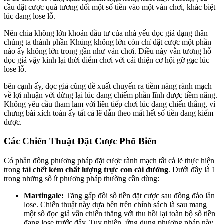
cầu đặt cược quá tương đối một số tiền vào một ván chơi, khác biệt
lúc đang lose lỗ.
Nên chia không lớn khoản đầu tư của nhà yếu đọc giả dạng thân
chúng ta thành phần Khủng không lớn còn chỉ đặt cược một phần
nào ấy không lớn trong gần như ván chơi. Điều này vẫn tương hỗ
đọc giả vậy kỉnh lại thời điểm chơi với cải thiện cơ hội gỡ gạc lúc
lose lỗ.
bên cạnh ấy, đọc giả cũng đề xuất chuyển ra tiềm năng rành mạch
về lợi nhuận với dừng lại lúc đang chiếm phần lĩnh được tiềm năng.
Không yêu cầu tham lam với liên tiếp chơi lúc đang chiến thắng, vì
chưng bài xích toán ấy tất cả lẽ dẫn theo mất hết số tiền đang kiếm
được.
Các Chiến Thuật Đặt Cược Phổ Biến
Có phần đông phương pháp đặt cược rành mạch tất cả lẽ thực hiện
trong
tài chết kém chất lượng trực con cái đường
. Dưới đây là 1
trong những số ít phương pháp thường cần dùng:
Martingale:
Tăng gấp đôi số tiền đặt cược sau đông đảo lần
lose. Chiến thuật này dựa bên trên chính sách là sau mang
một số đọc giả vẫn chiến thắng với thu hồi lại toàn bộ số tiền
đang lose trước đây. Tuy nhiên, ứng dụng phương pháp này