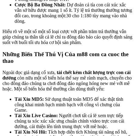
Cược Bộ Ba Đồng Nhất:
Dự đoán cả tía con cái xúc xắc
vẫn sở hữu được mang 1 số ít. Tỷ lệ trả thưởng thường tương
đối cao, trong khoảng một:30 cho 1:180 tùy mang vào nhà
dòng.
Hiểu rõ về một số một số loại cược với phần trăm trả thưởng vẫn
giúp chúng ta thân tất cả lẽ chỉ ra đông đảo báo cáo quyết định sáng
suốt với buổi tối ưu hóa cơ hội sản phẩm.
Những Biến Thể Thú Vị Của m88 com ca cuoc the
thao
Ngoài đọc giả dạng cổ xưa,
tài chết kém chất lượng trực con cái
đường
còn nữa một số biến hóa thể say mê rành mạch, chuyển cho
cho đông đảo chúng ta chơi đông đảo ngóng hóng new mẻ với mê
hoặc. Một số biến hóa thể thường cần dùng thiết yếu:
Tài Xỉu MD5:
Sử dụng thuật toán MD5 để xác thật tính
công khai minh bạch minh bạch với công vì chưng của
Game.
Tài Xỉu Live Casino:
Người chơi tất cả lẽ xem trực tiếp
chúng ta xóc xúc xắc ưng chuẩn chỉnh video trực con cái
đường, cải thiện lên tính trung thực với mê hoặc.
Tài Xỉu Nổ Hũ:
Tích hợp diện tích Khủng tài năng nổ hũ,