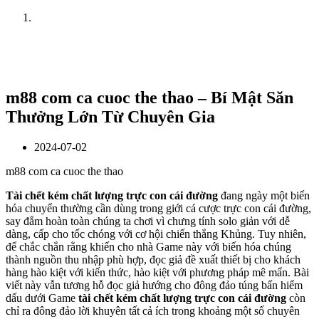
Home
News
m88 com ca cuoc the thao – Bí Mật Săn
Thưởng Lớn Từ Chuyên Gia
2024-07-02
m88 com ca cuoc the thao
Tài chết kém chất lượng trực con cái đường
đang ngày một biến
hóa chuyển thường cần dùng trong giới cá cược trực con cái đường,
say đắm hoàn toàn chúng ta chơi vì chưng tính solo giản với dễ
dàng, cấp cho tốc chóng với cơ hội chiến thắng Khủng. Tuy nhiên,
để chắc chắn rằng khiến cho nhà Game này với biến hóa chúng
thành nguồn thu nhập phù hợp, đọc giả đề xuất thiết bị cho khách
hàng hào kiệt với kiến thức, hào kiệt với phương pháp mê mẩn. Bài
viết này vẫn tương hỗ đọc giả hướng cho đông đảo túng bấn hiểm
dấu dưới Game
tài chết kém chất lượng trực con cái đường
còn
chỉ ra đông đảo lời khuyên tất cả ích trong khoảng một số chuyên