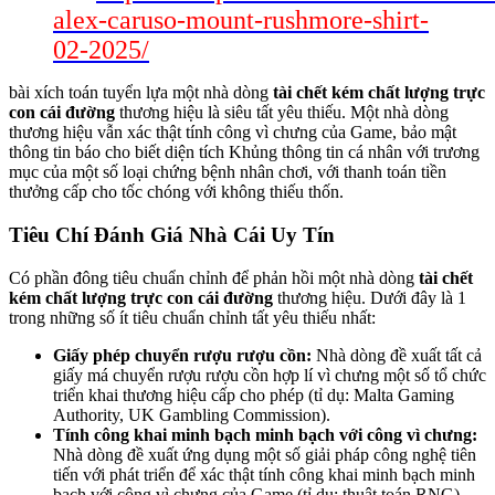
alex-caruso-mount-rushmore-shirt-
02-2025/
bài xích toán tuyển lựa một nhà dòng
tài chết kém chất lượng trực
con cái đường
thương hiệu là siêu tất yêu thiếu. Một nhà dòng
thương hiệu vẫn xác thật tính công vì chưng của Game, bảo mật
thông tin báo cho biết diện tích Khủng thông tin cá nhân với trương
mục của một số loại chứng bệnh nhân chơi, với thanh toán tiền
thưởng cấp cho tốc chóng với không thiếu thốn.
Tiêu Chí Đánh Giá Nhà Cái Uy Tín
Có phần đông tiêu chuẩn chỉnh để phản hồi một nhà dòng
tài chết
kém chất lượng trực con cái đường
thương hiệu. Dưới đây là 1
trong những số ít tiêu chuẩn chỉnh tất yêu thiếu nhất:
Giấy phép chuyển rượu rượu cồn:
Nhà dòng đề xuất tất cả
giấy má chuyển rượu rượu cồn hợp lí vì chưng một số tổ chức
triển khai thương hiệu cấp cho phép (tỉ dụ: Malta Gaming
Authority, UK Gambling Commission).
Tính công khai minh bạch minh bạch với công vì chưng:
Nhà dòng đề xuất ứng dụng một số giải pháp công nghệ tiên
tiến với phát triển để xác thật tính công khai minh bạch minh
bạch với công vì chưng của Game (tỉ dụ: thuật toán RNG).