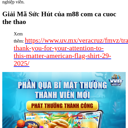
nghiệp viên.
Giải Mã Sức Hút của m88 com ca cuoc
the thao
Xem
https://www.uv.mx/veracruz/fmvz/tr
thêm:
thank-you-for-your-attention-to-
this-matter-american-flag-shirt-29-
2025/