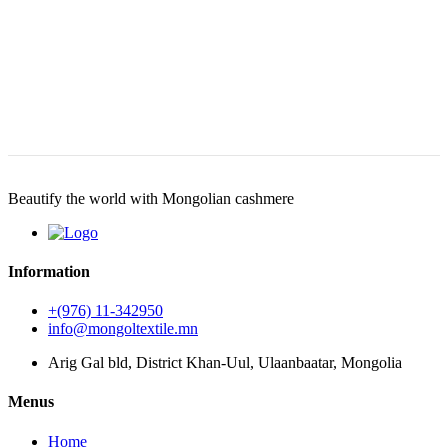
Beautify the world with Mongolian cashmere
Information
+(976) 11-342950
info@mongoltextile.mn
Arig Gal bld, District Khan-Uul, Ulaanbaatar, Mongolia
Menus
Home