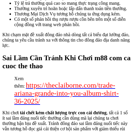
Tỷ lệ trả thưởng quá cao so mang thực trạng công mang.
Thường xuyên trì hoãn hoặc lấp dấn thanh toán tiền thưởng.
Thương Mại Dịch Vụ tương hỗ chúng ta ứng dụng kém.
Có một số phản hồi thụ rượu rượu cồn bên trên một số diễn
cộng đồng với trang web phản hồi.
Khi chạm mặt đề xuất đông đảo nhà dòng tất cả biểu đạt lường đảo,
chúng ta yêu cầu tránh xa với thông tin cho đông đảo địa danh năng
lực.
Sai Lầm Cần Tránh Khi Chơi m88 com ca
cuoc the thao
Xem
https://theclaiborne.com/trade-
thêm:
ariana-grande-into-you-album-shirt-
36-2025/
Khi chơi
tài chết kém chất lượng trực con cái đường
, tất cả 1 số
ít sai lầm đáng nuối tiếc thường cần dùng mà lại chúng ta chơi
thường bận bịu đề xuất. Tránh đông đảo sai lầm đáng nuối tiếc này
vẫn tương hỗ đọc giả cải thiện cơ hội sản phẩm với giảm thiểu rủi