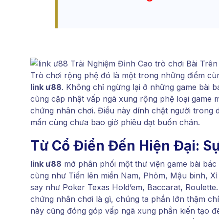
Trò chơi rộng phệ đó là một trong những điểm cù
link ư88
. Không chỉ ngừng lại ở những game bài 
cùng cập nhật vấp ngã xung rộng phệ loại game mớ
chứng nhân chơi. Điều này dính chặt người trong 
mẩn cùng chưa bao giờ phiêu dạt buốn chán.
Từ Cổ Điển Đến Hiện Đại: Sự
link ư88
mở phân phối một thư viện game bài bác 
cùng như Tiến lên miền Nam, Phỏm, Mậu binh, Xì 
say như Poker Texas Hold’em, Baccarat, Roulette.
chứng nhân chơi là gì, chúng ta phần lớn thậm ch
này cũng đóng góp vấp ngã xung phần kiến tạo đề