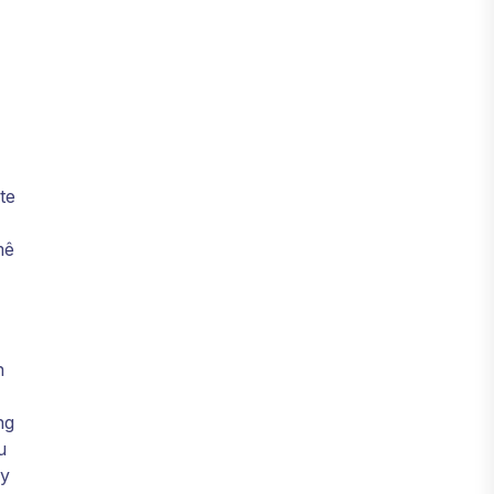
te
mê
n
ng
u
ay