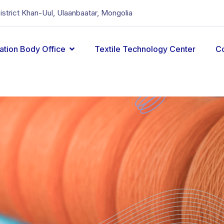
District Khan-Uul, Ulaanbaatar, Mongolia
cation Body Office
Textile Technology Center
C