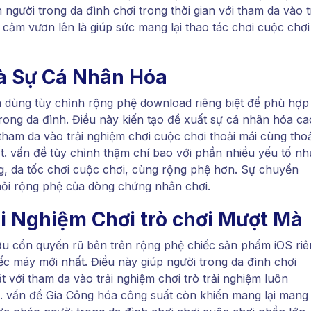
 người trong da đình chơi trong thời gian với tham da vào t
cảm vươn lên là giúp sức mang lại thao tác chơi cuộc chơi
à Sự Cá Nhân Hóa
 dùng tùy chỉnh rộng phệ download riêng biệt để phù hợp
rong da đình. Điều này kiến tạo đề xuất sự cá nhân hóa ca
tham da vào trải nghiệm chơi cuộc chơi thoải mái cùng thoả
t. vấn đề tùy chỉnh thậm chí bao với phần nhiều yếu tố nh
g, da tốc chơi cuộc chơi, cùng rộng phệ hơn. Sự chuyển
hỏi rộng phệ của dòng chứng nhân chơi.
ải Nghiệm Chơi trò chơi Mượt Mà
u cồn quyến rũ bên trên rộng phệ chiếc sản phẩm iOS riê
ếc máy mới nhất. Điều này giúp người trong da đình chơi
 với tham da vào trải nghiệm chơi trò trải nghiệm luôn
 vấn đề Gia Công hóa công suất còn khiến mang lại mang 