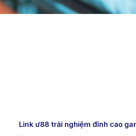
link ư88 trải nghiệm đỉnh cao ga