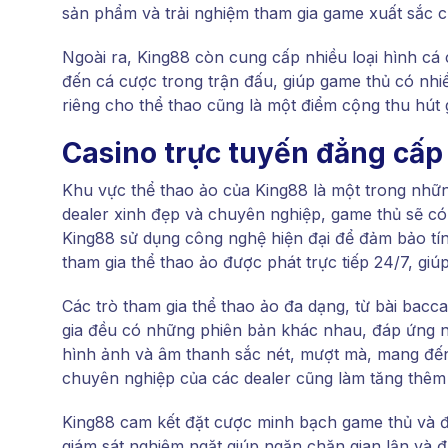
sản phẩm và trải nghiệm tham gia game xuất sắc 
Ngoài ra, King88 còn cung cấp nhiều loại hình cá 
đến cá cược trong trận đấu, giúp game thủ có nhi
riêng cho thể thao cũng là một điểm cộng thu hút
Casino trực tuyến đẳng cấp
Khu vực thể thao ảo của King88 là một trong nhữn
dealer xinh đẹp và chuyên nghiệp, game thủ sẽ có c
King88 sử dụng công nghệ hiện đại để đảm bảo tín
tham gia thể thao ảo được phát trực tiếp 24/7, giú
Các trò tham gia thể thao ảo đa dạng, từ bài bacc
gia đều có những phiên bản khác nhau, đáp ứng n
hình ảnh và âm thanh sắc nét, mượt mà, mang đến
chuyên nghiệp của các dealer cũng làm tăng thêm 
King88 cam kết đặt cược minh bạch game thủ và đ
giám sát nghiêm ngặt giúp ngăn chặn gian lận và đ