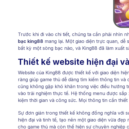
Trước khi đi vào chi tiết, chúng ta cần phải nhìn 
bạc king88
mang lại. Một giao diện trực quan, dễ 
bất kỳ một sòng bạc nào, và King88 đã làm xuất s
Thiết kế website hiện đại v
Website của King88 được thiết kế với giao diện hi
ràng giúp game thủ dễ dàng tìm kiếm thông tin và 
cũng không gặp khó khăn trong việc điều hướng tr
vào trải nghiệm thực tế. Hệ thống menu được sắp x
kiệm thời gian và công sức. Mọi thông tin cần thiế
Sự đơn giản trong thiết kế không đồng nghĩa với s
hiện đại và tinh tế, tạo nên một giao diện vừa đẹp
cho game thủ mà còn thể hiện sự chuyên nghiệp c