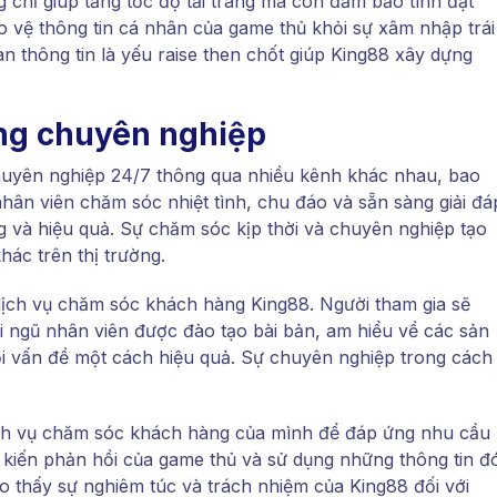
chỉ giúp tăng tốc độ tải trang mà còn đảm bảo tính đặt
 vệ thông tin cá nhân của game thủ khỏi sự xâm nhập trái
 thông tin là yếu raise then chốt giúp King88 xây dựng
ng chuyên nghiệp
uyên nghiệp 24/7 thông qua nhiều kênh khác nhau, bao
nhân viên chăm sóc nhiệt tình, chu đáo và sẵn sàng giải đá
và hiệu quả. Sự chăm sóc kịp thời và chuyên nghiệp tạo
hác trên thị trường.
ịch vụ chăm sóc khách hàng King88. Người tham gia sẽ
 ngũ nhân viên được đào tạo bài bản, am hiểu về các sản
ọi vấn đề một cách hiệu quả. Sự chuyên nghiệp trong cách
ịch vụ chăm sóc khách hàng của mình để đáp ứng nhu cầu
 kiến phản hồi của game thủ và sử dụng những thông tin đ
ho thấy sự nghiêm túc và trách nhiệm của King88 đối với