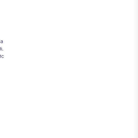
đa
i.
ợc