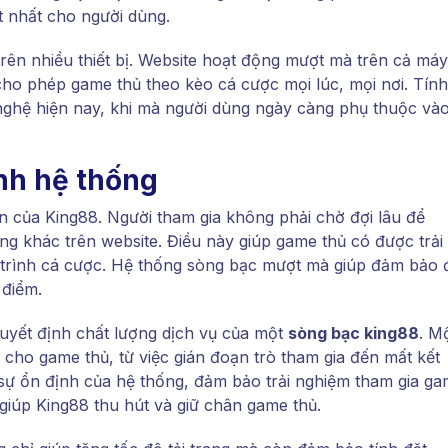
t nhất cho người dùng.
rên nhiều thiết bị. Website hoạt động mượt mà trên cả máy
 cho phép game thủ theo kèo cá cược mọi lúc, mọi nơi. Tính
 nghệ hiện nay, khi mà người dùng ngày càng phụ thuộc và
ịnh hệ thống
n của King88. Người tham gia không phải chờ đợi lâu để
g khác trên website. Điều này giúp game thủ có được trải
 trình cá cược. Hệ thống sòng bạc mượt mà giúp đảm bảo 
 điểm.
quyết định chất lượng dịch vụ của một
sòng bạc king88
. M
 cho game thủ, từ việc gián đoạn trò tham gia đến mất kết
sự ổn định của hệ thống, đảm bảo trải nghiệm tham gia g
iúp King88 thu hút và giữ chân game thủ.