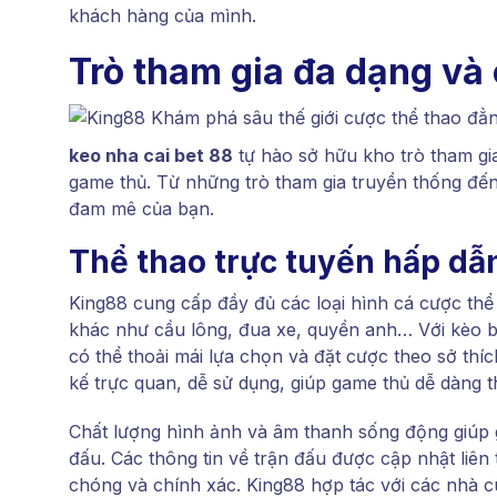
khách hàng của mình.
Trò tham gia đa dạng và 
keo nha cai bet 88
tự hào sở hữu kho trò tham gi
game thủ. Từ những trò tham gia truyền thống đến
đam mê của bạn.
Thể thao trực tuyến hấp dẫ
King88 cung cấp đầy đủ các loại hình cá cược thể
khác như cầu lông, đua xe, quyền anh… Với kèo b
có thể thoải mái lựa chọn và đặt cược theo sở thíc
kế trực quan, dễ sử dụng, giúp game thủ dễ dàng t
Chất lượng hình ảnh và âm thanh sống động giúp 
đấu. Các thông tin về trận đấu được cập nhật liê
chóng và chính xác. King88 hợp tác với các nhà c