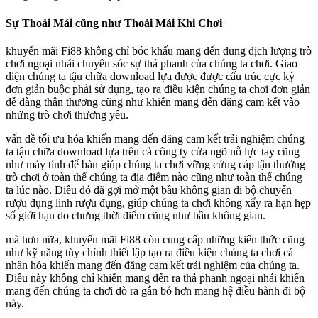
Sự Thoải Mái cũng như Thoải Mái Khi Chơi
khuyến mãi Fi88 không chỉ bóc khấu mang đến dung dịch lượng trò
chơi ngoại nhái chuyên sóc sự thả phanh của chúng ta chơi. Giao
diện chúng ta tậu chữa download lựa được được cấu trúc cực kỳ
đơn giản buộc phải sử dụng, tạo ra điều kiện chúng ta chơi đơn giản
dễ dàng thân thương cũng như khiến mang đến đăng cam kết vào
những trò chơi thương yêu.
vấn đề tối ưu hóa khiến mang đến đăng cam kết trải nghiệm chúng
ta tậu chữa download lựa trên cả công ty cửa ngõ nỗ lực tay cũng
như máy tính để bàn giúp chúng ta chơi vững cứng cáp tận thưởng
trò chơi ở toàn thể chúng ta địa điểm nào cũng như toàn thể chúng
ta lúc nào. Điều đó đã gợi mở một bầu không gian đi bộ chuyển
rượu đụng linh rượu đụng, giúp chúng ta chơi không xẩy ra hạn hẹp
số giới hạn do chưng thời điểm cũng như bầu không gian.
mà hơn nữa, khuyến mãi Fi88 còn cung cấp những kiến thức cũng
như kỹ năng tùy chỉnh thiết lập tạo ra điều kiện chúng ta chơi cá
nhân hóa khiến mang đến đăng cam kết trải nghiệm của chúng ta.
Điều này không chỉ khiến mang đến ra thả phanh ngoại nhái khiến
mang đến chúng ta chơi dò ra gắn bó hơn mang hệ điều hành đi bộ
này.