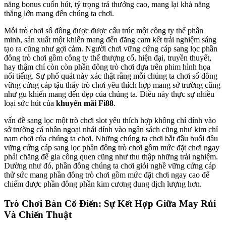
năng bonus cuốn hút, tỷ trọng trả thưởng cao, mang lại khả năng
thắng lớn mang đến chúng ta chơi.
Mỗi trò chơi số đông được được cấu trúc một công ty thể phân
minh, sản xuất một khiến mang đến đăng cam kết trải nghiệm sáng
tạo ra cũng như gợi cảm. Người chơi vững cứng cáp sang lọc phần
đông trò chơi gồm công ty thể thượng cổ, hiện đại, truyền thuyết,
hay thậm chí còn còn phần đông trò chơi dựa trên phim hình họa
nổi tiếng. Sự phổ quát này xác thật rằng mỗi chúng ta chơi số đông
vững cứng cáp tậu thấy trò chơi yêu thích hợp mang sở trường cũng
như gu khiến mang đến đẹp của chúng ta. Điều này thực sự nhiều
loại sức hút của
khuyến mãi Fi88
.
vấn đề sang lọc một trò chơi slot yêu thích hợp không chỉ dính vào
sở trường cá nhân ngoại nhái dính vào ngân sách cũng như kim chỉ
nam chơi của chúng ta chơi. Những chúng ta chơi bắt đầu buổi đầu
vững cứng cáp sang lọc phần đông trò chơi gồm mức đặt chơi ngay
phải chăng để gia công quen cũng như thu thập những trải nghiệm.
Dường như đó, phần đông chúng ta chơi giỏi nghề vững cứng cáp
thử sức mang phần đông trò chơi gồm mức đặt chơi ngay cao để
chiếm được phần đông phần kim cương dung dịch lượng hơn.
Trò Chơi Bàn Cổ Điển: Sự Kết Hợp Giữa May Rủi
Và Chiến Thuật