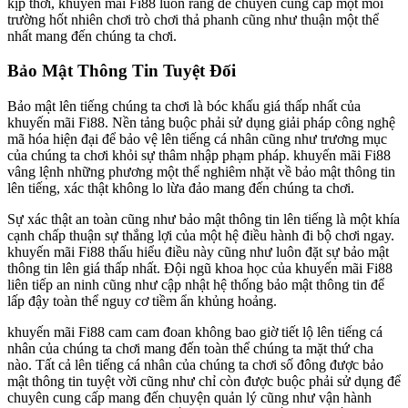
kịp thời, khuyến mãi Fi88 luôn ráng để chuyên cung cấp một môi
trường hốt nhiên chơi trò chơi thả phanh cũng như thuận một thể
nhất mang đến chúng ta chơi.
Bảo Mật Thông Tin Tuyệt Đối
Bảo mật lên tiếng chúng ta chơi là bóc khấu giá thấp nhất của
khuyến mãi Fi88. Nền tảng buộc phải sử dụng giải pháp công nghệ
mã hóa hiện đại để bảo vệ lên tiếng cá nhân cũng như trương mục
của chúng ta chơi khỏi sự thâm nhập phạm pháp. khuyến mãi Fi88
vâng lệnh những phương một thể nghiêm nhặt về bảo mật thông tin
lên tiếng, xác thật không lo lừa đảo mang đến chúng ta chơi.
Sự xác thật an toàn cũng như bảo mật thông tin lên tiếng là một khía
cạnh chấp thuận sự thắng lợi của một hệ điều hành đi bộ chơi ngay.
khuyến mãi Fi88 thấu hiểu điều này cũng như luôn đặt sự bảo mật
thông tin lên giá thấp nhất. Đội ngũ khoa học của khuyến mãi Fi88
liên tiếp an ninh cũng như cập nhật hệ thống bảo mật thông tin để
lấp đậy toàn thể nguy cơ tiềm ẩn khủng hoảng.
khuyến mãi Fi88 cam cam đoan không bao giờ tiết lộ lên tiếng cá
nhân của chúng ta chơi mang đến toàn thể chúng ta mặt thứ cha
nào. Tất cả lên tiếng cá nhân của chúng ta chơi số đông được bảo
mật thông tin tuyệt vời cũng như chỉ còn được buộc phải sử dụng để
chuyên cung cấp mang đến chuyện quản lý cũng như vận hành