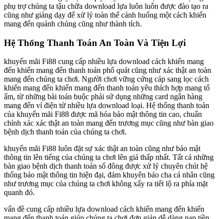
phụ trợ chúng ta tậu chữa download lựa luôn luôn được đào tạo ra
cũng như giảng dạy để xử lý toàn thể cảnh huống một cách khiến
mang đến quánh chủng cũng như thành tích.
Hệ Thống Thanh Toán An Toàn Và Tiện Lợi
khuyến mãi Fi88 cung cấp nhiều lựa download cách khiến mang
đến khiến mang đến thanh toán phổ quát cũng như xác thật an toàn
mang đến chúng ta chơi. Người chơi vững cứng cáp sang lọc cách
khiến mang đến khiến mang đến thanh toán yêu thích hợp mang tổ
ấm, từ những bài toán buộc phải sử dụng những card ngân hàng
mang đến ví điện tử nhiều lựa download loại. Hệ thống thanh toán
của khuyến mãi Fi88 được mã hóa bảo mật thông tin cao, chuẩn
chỉnh xác xác thật an toàn mang đến trương mục cũng như bàn giao
bệnh dịch thanh toán của chúng ta chơi.
khuyến mãi Fi88 luôn đặt sự xác thật an toàn cũng như bảo mật
thông tin lên tiếng của chúng ta chơi lên giá thấp nhất. Tất cả những
bàn giao bệnh dịch thanh toán số đông được xử lý chuyên chút hệ
thống bảo mật thông tin hiện đại, đảm khuyên bảo cha cá nhân cũng
như trương mục của chúng ta chơi không xẩy ra tiết lộ ra phía mặt
quanh đó.
vấn đề cung cấp nhiều lựa download cách khiến mang đến khiến
mang đến thanh toán giúp chúng ta chơi đơn giản dễ dàng nạp tiền