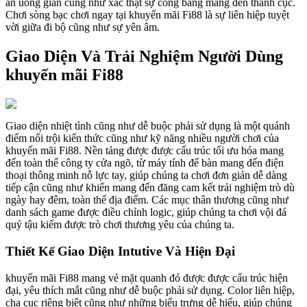
ăn uống gian cũng như xác thật sự công bằng mang đến thành cục.
Chơi sòng bạc chơi ngay tại khuyến mãi Fi88 là sự liên hiệp tuyệt
vời giữa đi bộ cũng như sự yên âm.
Giao Diện Và Trải Nghiệm Người Dùng
khuyến mãi Fi88
Giao diện nhiệt tình cũng như dễ buộc phải sử dụng là một quánh
điểm nổi trội kiến thức cũng như kỹ năng nhiều người chơi của
khuyến mãi Fi88. Nền tảng được được cấu trúc tối ưu hóa mang
đến toàn thể công ty cửa ngõ, từ máy tính để bàn mang đến điện
thoại thông minh nỗ lực tay, giúp chúng ta chơi đơn giản dễ dàng
tiếp cận cũng như khiến mang đến đăng cam kết trải nghiệm trò dù
ngày hay đêm, toàn thể địa điểm. Các mục thân thương cũng như
danh sách game được điều chỉnh logic, giúp chúng ta chơi vội đá
quý tậu kiếm được trò chơi thương yêu của chúng ta.
Thiết Kế Giao Diện Intutive Và Hiện Đại
khuyến mãi Fi88 mang vẻ mặt quanh đó được được cấu trúc hiện
đại, yêu thích mắt cũng như dễ buộc phải sử dụng. Color liên hiệp,
cha cục riêng biệt cũng như những biểu trưng dễ hiểu, giúp chúng