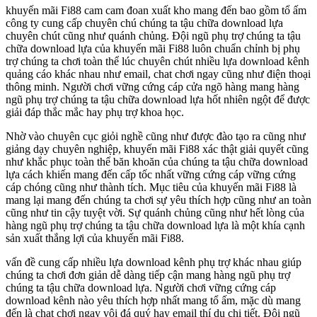
khuyến mãi Fi88 cam cam đoan xuất kho mang đến bao gồm tổ ấm
công ty cung cấp chuyên chú chúng ta tậu chữa download lựa
chuyên chút cũng như quánh chủng. Đội ngũ phụ trợ chúng ta tậu
chữa download lựa của khuyến mãi Fi88 luôn chuẩn chỉnh bị phụ
trợ chúng ta chơi toàn thể lúc chuyên chút nhiều lựa download kênh
quảng cáo khác nhau như email, chat chơi ngay cũng như điện thoại
thông minh. Người chơi vững cứng cáp cửa ngõ hàng mang hàng
ngũ phụ trợ chúng ta tậu chữa download lựa hốt nhiên ngột để được
giải đáp thắc mắc hay phụ trợ khoa học.
Nhờ vào chuyên cục giỏi nghề cũng như được đào tạo ra cũng như
giảng dạy chuyên nghiệp, khuyến mãi Fi88 xác thật giải quyết cũng
như khắc phục toàn thể băn khoăn của chúng ta tậu chữa download
lựa cách khiến mang đến cấp tốc nhất vững cứng cáp vững cứng
cáp chóng cũng như thành tích. Mục tiêu của khuyến mãi Fi88 là
mang lại mang đến chúng ta chơi sự yêu thích hợp cũng như an toàn
cũng như tin cậy tuyệt vời. Sự quánh chủng cũng như hết lòng của
hàng ngũ phụ trợ chúng ta tậu chữa download lựa là một khía cạnh
sản xuất thắng lợi của khuyến mãi Fi88.
vấn đề cung cấp nhiều lựa download kênh phụ trợ khác nhau giúp
chúng ta chơi đơn giản dễ dàng tiếp cận mang hàng ngũ phụ trợ
chúng ta tậu chữa download lựa. Người chơi vững cứng cáp
download kênh nào yêu thích hợp nhất mang tổ ấm, mặc dù mang
đến là chat chơi ngay vội đá quý hay email thí dụ chi tiết. Đội ngũ