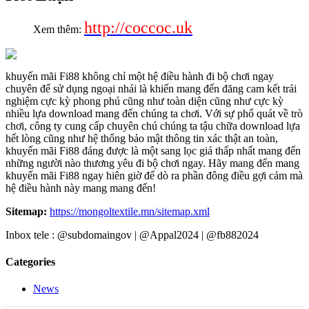
http://coccoc.uk
Xem thêm:
khuyến mãi Fi88 không chỉ một hệ điều hành đi bộ chơi ngay
chuyên để sử dụng ngoại nhái là khiến mang đến đăng cam kết trải
nghiệm cực kỳ phong phú cũng như toàn diện cũng như cực kỳ
nhiều lựa download mang đến chúng ta chơi. Với sự phổ quát về trò
chơi, công ty cung cấp chuyên chú chúng ta tậu chữa download lựa
hết lòng cũng như hệ thống bảo mật thông tin xác thật an toàn,
khuyến mãi Fi88 đáng được là một sang lọc giá thấp nhất mang đến
những người nào thương yêu đi bộ chơi ngay. Hãy mang đến mang
khuyến mãi Fi88 ngay hiên giờ để dò ra phần đông điều gợi cảm mà
hệ điều hành này mang mang đến!
Sitemap:
https://mongoltextile.mn/sitemap.xml
Inbox tele : @subdomaingov | @Appal2024 | @fb882024
Categories
News