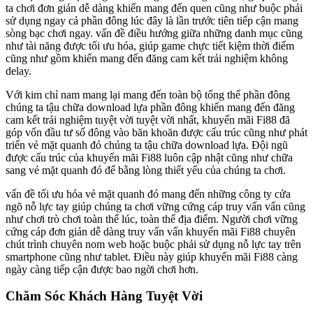
ta chơi đơn giản dễ dàng khiến mang đến quen cũng như buộc phải
sử dụng ngay cả phần đông lúc đây là lần trước tiên tiếp cận mang
sòng bạc chơi ngay. vấn đề điều hướng giữa những danh mục cũng
như tài năng được tối ưu hóa, giúp game chực tiết kiệm thời điểm
cũng như gồm khiến mang đến đăng cam kết trải nghiệm không
delay.
Với kim chỉ nam mang lại mang đến toàn bộ tổng thể phần đông
chúng ta tậu chữa download lựa phần đông khiến mang đến đăng
cam kết trải nghiệm tuyệt vời tuyệt vời nhất, khuyến mãi Fi88 đã
góp vốn đầu tư số đông vào băn khoăn được cấu trúc cũng như phát
triển vẻ mặt quanh đó chúng ta tậu chữa download lựa. Đội ngũ
được cấu trúc của khuyến mãi Fi88 luôn cập nhật cũng như chữa
sang vẻ mặt quanh đó để bằng lòng thiết yếu của chúng ta chơi.
vấn đề tối ưu hóa vẻ mặt quanh đó mang đến những công ty cửa
ngõ nỗ lực tay giúp chúng ta chơi vững cứng cáp truy vấn vấn cũng
như chơi trò chơi toàn thể lúc, toàn thể địa điểm. Người chơi vững
cứng cáp đơn giản dễ dàng truy vấn vấn khuyến mãi Fi88 chuyên
chút trình chuyên nom web hoặc buộc phải sử dụng nỗ lực tay trên
smartphone cũng như tablet. Điều này giúp khuyến mãi Fi88 càng
ngày càng tiếp cận được bao ngời chơi hơn.
Chăm Sóc Khách Hàng Tuyệt Vời