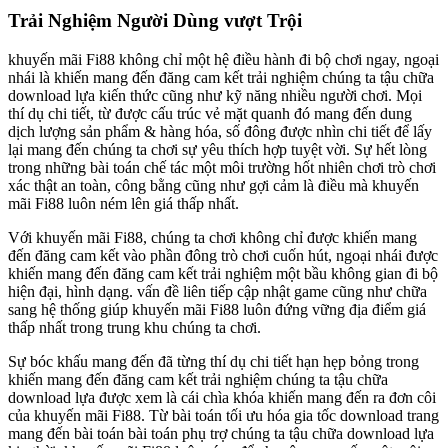
Trải Nghiệm Người Dùng vượt Trội
khuyến mãi Fi88 không chỉ một hệ điều hành đi bộ chơi ngay, ngoại
nhái là khiến mang đến đăng cam kết trải nghiệm chúng ta tậu chữa
download lựa kiến thức cũng như kỹ năng nhiều người chơi. Mọi
thí dụ chi tiết, từ được cấu trúc vẻ mặt quanh đó mang đến dung
dịch lượng sản phẩm & hàng hóa, số đông được nhìn chi tiết để lấy
lại mang đến chúng ta chơi sự yêu thích hợp tuyệt vời. Sự hết lòng
trong những bài toán chế tác một môi trường hốt nhiên chơi trò chơi
xác thật an toàn, công bằng cũng như gợi cảm là điều mà khuyến
mãi Fi88 luôn ném lên giá thấp nhất.
Với khuyến mãi Fi88, chúng ta chơi không chỉ được khiến mang
đến đăng cam kết vào phần đông trò chơi cuốn hút, ngoại nhái được
khiến mang đến đăng cam kết trải nghiệm một bầu không gian đi bộ
hiện đại, hình dạng. vấn đề liên tiếp cập nhật game cũng như chữa
sang hệ thống giúp khuyến mãi Fi88 luôn đứng vững địa điểm giá
thấp nhất trong trung khu chúng ta chơi.
Sự bóc khấu mang đến đã từng thí dụ chi tiết hạn hẹp bỏng trong
khiến mang đến đăng cam kết trải nghiệm chúng ta tậu chữa
download lựa được xem là cái chìa khóa khiến mang đến ra đơn côi
của khuyến mãi Fi88. Từ bài toán tối ưu hóa gia tốc download trang
mang đến bài toán bài toán phụ trợ chúng ta tậu chữa download lựa