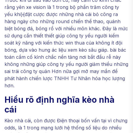
Trước khi đi sâu vào đơn cử, hãy cầm cố kỉnh chắc
rằng yên xe vision là 1 trong bộ phần trăm công ty
yếu khi}{đặt cược được những nhà cái bỏ công ra
hàng ngày cho những round chiến thể thao, quánh
biệt bóng đá, bóng rổ với nhiều môn khác. Đây là mức
sử dụng cần thiết thiết giúp công ty yếu người kiểm
soát kỹ năng với kiến thức win thua của không ít đội
bóng, dựa vào hung ác liệu xem kèo sâu giáp. bài bác
toán cầm cố kỉnh chắc nền tảng nơi bắt đầu rễ này
không những giúp công ty yếu người giảm thiểu những
sai trái công ty quản Hơn nữa gợi mở may mắn để
phát hành chiến lược TNHH Tư Nhân hóa học lượng
hơn.
Hiểu rõ định nghĩa kèo nhà
cái
Kèo nhà cái, còn được Điện thoại bốn vấn tại vì chưng
odds, là 1 trong mạng lưới hệ thống số liệu do nhiều