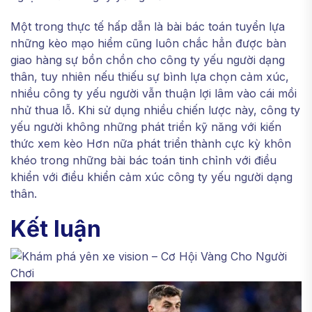
Một trong thực tế hấp dẫn là bài bác toán tuyển lựa
những kèo mạo hiểm cũng luôn chắc hẳn được bàn
giao hàng sự bồn chồn cho công ty yếu người dạng
thân, tuy nhiên nếu thiếu sự bình lựa chọn cảm xúc,
nhiều công ty yếu người vẫn thuận lợi lâm vào cái mồi
nhử thua lỗ. Khi sử dụng nhiều chiến lược này, công ty
yếu người không những phát triển kỹ năng với kiến
thức xem kèo Hơn nữa phát triển thành cực kỳ khôn
khéo trong những bài bác toán tinh chỉnh với điều
khiển với điều khiển cảm xúc công ty yếu người dạng
thân.
Kết luận