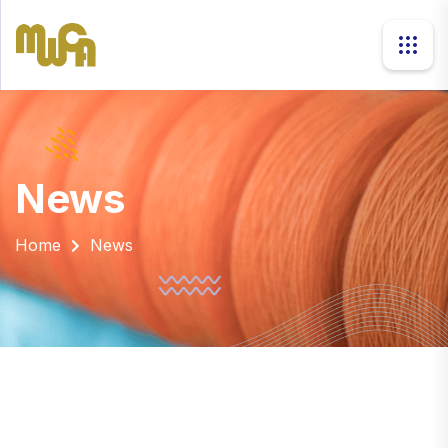
news
Home
News