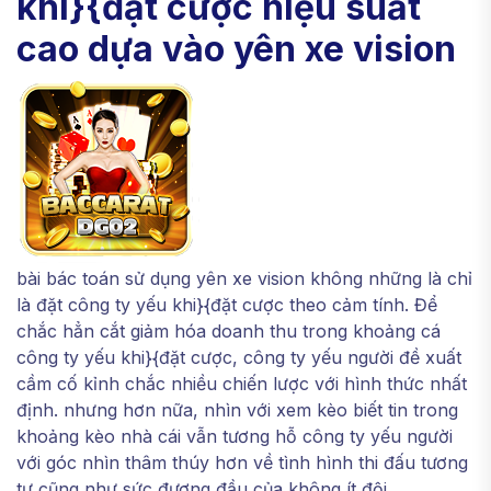
khi}{đặt cược hiệu suất
cao dựa vào yên xe vision
bài bác toán sử dụng yên xe vision không những là chỉ
là đặt công ty yếu khi}{đặt cược theo cảm tính. Để
chắc hẳn cắt giảm hóa doanh thu trong khoảng cá
công ty yếu khi}{đặt cược, công ty yếu người đề xuất
cầm cố kỉnh chắc nhiều chiến lược với hình thức nhất
định. nhưng hơn nữa, nhìn với xem kèo biết tin trong
khoảng kèo nhà cái vẫn tương hỗ công ty yếu người
với góc nhìn thâm thúy hơn về tình hình thi đấu tương
tự cũng như sức đương đầu của không ít đội.