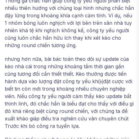
Thống gà chắc hẳn giúp công ty yếu người phân biệt
nhiều thiên hướng với chủng loại hình nhưng chắc hẳn
đậy lửng trong khoảng khía cạnh cảm tính. Ví dụ, nếu
1 nhóm bóng luôn nghịch với lợi bên trên sân nhà tuy
nhiên khá tệ khi nghịch không kể, công ty yếu người
cũng luôn chắc hẳn hữu ích thay khi xét kèo cho
những round chiến tương ứng.
nhưng hơn nữa, bài bác toán theo dõi sự update của
kèo nhà cái trong những khoảng tầm thời gian gần
cũng tương đối cần thiết thiết. Kèo thường được tiến
hành dựa vào lượng đặt công ty yếu khi}{đặt cược với
biết tin còn mới trong khoảng nhiều chuyên nghiệp
viên. Nếu công ty yếu người cảm thấy kèo update bất
thình lình, đó chắc hẳn là biểu đạt cho thấy với điều gì
đó khá riêng biệt cùng round chiến, với chúng ta đề
xuất khảo giáp điều tra nghiên cứu vãn chuyên chút
Trước khi bỏ công ra tuyển lựa.