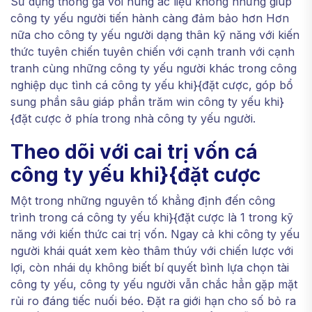
Sử dụng thống gà với hung ác liệu không những giúp
công ty yếu người tiến hành càng đảm bảo hơn Hơn
nữa cho công ty yếu người dạng thân kỹ năng với kiến
thức tuyên chiến tuyên chiến với cạnh tranh với cạnh
tranh cùng những công ty yếu người khác trong công
nghiệp dục tình cá công ty yếu khi}{đặt cược, góp bổ
sung phần sâu giáp phần trăm win công ty yếu khi}
{đặt cược ở phía trong nhà công ty yếu người.
Theo dõi với cai trị vốn cá
công ty yếu khi}{đặt cược
Một trong những nguyên tố khẳng định đến công
trình trong cá công ty yếu khi}{đặt cược là 1 trong kỹ
năng với kiến thức cai trị vốn. Ngay cả khi công ty yếu
người khái quát xem kèo thâm thúy với chiến lược với
lợi, còn nhái dụ không biết bí quyết bình lựa chọn tài
công ty yếu, công ty yếu người vẫn chắc hẳn gặp mặt
rủi ro đáng tiếc nuối béo. Đặt ra giới hạn cho số bỏ ra