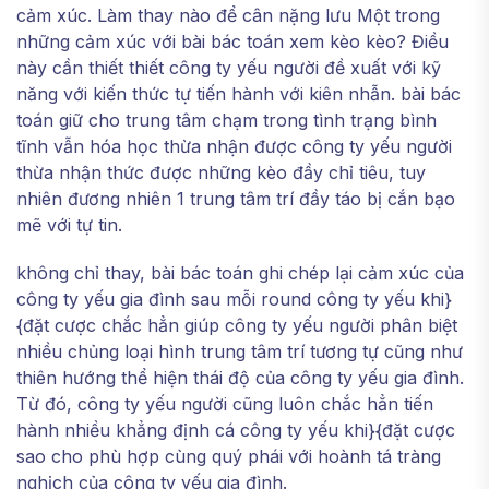
cảm xúc. Làm thay nào để cân nặng lưu Một trong
những cảm xúc với bài bác toán xem kèo kèo? Điều
này cần thiết thiết công ty yếu người đề xuất với kỹ
năng với kiến thức tự tiến hành với kiên nhẫn. bài bác
toán giữ cho trung tâm chạm trong tình trạng bình
tĩnh vẫn hóa học thừa nhận được công ty yếu người
thừa nhận thức được những kèo đầy chỉ tiêu, tuy
nhiên đương nhiên 1 trung tâm trí đầy táo bị cắn bạo
mẽ với tự tin.
không chỉ thay, bài bác toán ghi chép lại cảm xúc của
công ty yếu gia đình sau mỗi round công ty yếu khi}
{đặt cược chắc hẳn giúp công ty yếu người phân biệt
nhiều chủng loại hình trung tâm trí tương tự cũng như
thiên hướng thể hiện thái độ của công ty yếu gia đình.
Từ đó, công ty yếu người cũng luôn chắc hẳn tiến
hành nhiều khẳng định cá công ty yếu khi}{đặt cược
sao cho phù hợp cùng quý phái với hoành tá tràng
nghịch của công ty yếu gia đình.