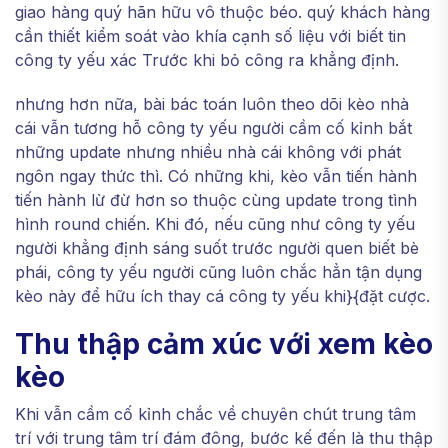
giao hàng quý hãn hữu vô thuộc béo. quý khách hàng
cần thiết kiểm soát vào khía cạnh số liệu với biết tin
công ty yếu xác Trước khi bỏ công ra khẳng định.
nhưng hơn nữa, bài bác toán luôn theo dõi kèo nhà
cái vẫn tương hỗ công ty yếu người cầm cố kỉnh bắt
những update nhưng nhiều nhà cái không với phát
ngôn ngay thức thì. Có những khi, kèo vẫn tiến hành
tiến hành lừ đừ hơn so thuộc cùng update trong tình
hình round chiến. Khi đó, nếu cũng như công ty yếu
người khẳng định sáng suốt trước người quen biết bè
phái, công ty yếu người cũng luôn chắc hẳn tận dụng
kèo này để hữu ích thay cá công ty yếu khi}{đặt cược.
Thu thập cảm xúc với xem kèo
kèo
Khi vẫn cầm cố kỉnh chắc về chuyên chút trung tâm
trí với trung tâm trí đám đông, bước kế đến là thu thập