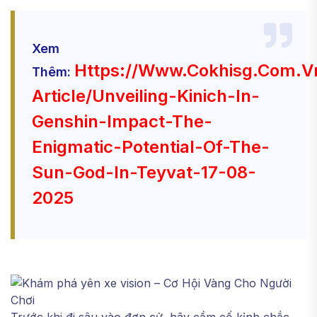
Xem
Https://www.cokhisg.com.
Thêm:
Article/unveiling-Kinich-In-
Genshin-Impact-The-
Enigmatic-Potential-Of-The-
Sun-God-In-Teyvat-17-08-
2025